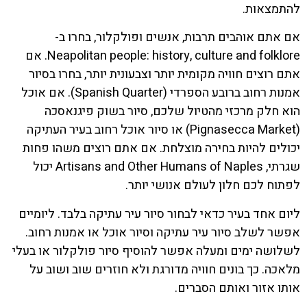
להתמצאות.
אם אתם אוהבים תרבות, אנשים ופולקלור, בחרו ב-
Neapolitan people: history, culture and folklore. אם
אתם רוצים חוויה מקומית יותר וצבעונית יותר, בחרו בסיור
אמנות רחוב ברובע הספרדי (Spanish Quarter). אם אוכל
הוא חלק מרכזי מהטיול שלכם, סיור בשוק פיגנאסכה
(Pignasecca Market) או סיור אוכל רחוב בעיר העתיקה
יכולים להיות בחירה מוצלחת. אם אתם רוצים משהו פחות
שגרתי, Artisans and Other Humans of Naples יכול
לפתוח לכם חלון לעולם אנושי יותר.
ליום אחד בעיר כדאי לבחור סיור עיר עתיקה בלבד. ליומיים
אפשר לשלב סיור עיר עתיקה וסיור אוכל או אמנות רחוב.
לשלושה ימים ומעלה אפשר להוסיף סיור פולקלור או בעלי
מלאכה. כך בונים חוויה מדורגת ולא חוזרים שוב ושוב על
אותו אזור ואותם הסברים.