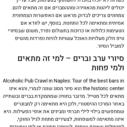
כשרות לא יוכלו בהכרח להשתתף בטעימות, אבל עדיין
יכולים ליהנות מהאווירה ומההסברים אם זה מתאים להם.
צמחונים צריכים לבדוק מראש אם האפשרות הצמחונית
אמיתית ומתאימה לכל התחנות. בנוסף, יש לוודא אם
הטעימות כלולות או כרוכות בתשלום נפרד, משום שבסיורי
טיפ חלק מעלויות האוכל עשויות להיות נפרדות מהטיפ
למוביל הסיור.
סיורי ערב וברים – למי זה מתאים
ולמי פחות
Alcoholic Pub Crawl in Naples: Tour of the best bars in
the historic center הוא סיור מסוג שונה לגמרי, והוא אינו
מתאים לכל מטייל. מדובר בחוויה שמתמקדת בברים ובשתייה
באזור המרכז ההיסטורי, ולכן היא מתאימה רק למבוגרים
שמחפשים בילוי לילי חברתי ומבינים את אופי הפעילות. היא
אינה מתאימה למשפחות, לצעירים מתחת לגיל החוקי,
למטיילים שאינם שותים, לשומרי מסורת או למי שמעדיף