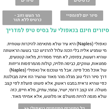
כרטיסים
סיורים
סיור יום לפומפיי
הר העש וזוב -
כרטיס ללא תור
סיורים חינם בנאפולי על בסיס טיפ למדריך
נאפולי (Naples) היא עיר שלא מתאימה להיכרות שטחית.
מי שמגיע אליה בלי הכנה עלול להרגיש כבר בשעה הראשונה
שהיא רועשת, צפופה, לא תמיד מסודרת, מלאה קטנועים,
סמטאות, שווקים, כביסה תלויה, קולות מהמרפסות וריחות
של אוכל מכל פינה. אבל מי שנכנס אל נאפולי (Naples)
דרך סיור רגלי טוב מגלה מהר מאוד שהעיר הזו אינה מבולגנת
כפי שהיא נראית במבט ראשון, אלא פשוט פועלת לפי קצב
משלה. זהו קצב דרומי, ישיר, עממי, עתיק, מלא חיים, כזה
שלא מנסה להיות מושלם או מלוטש, אלא אמיתי מאוד.
כל הסיורים החינמיים בנאפולי <<