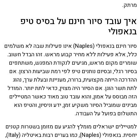
מרתק.
איך עובד סיור חינם על בסיס טיפ
בנאפולי
סיור חינם בנאפולי (Naples) אינו פעילות שבה לא משלמים
כלל, אלא פעילות ללא מחיר קבוע מראש. זהו הבדל חשוב.
שומרים מקום מראש, מגיעים לנקודת המפגש, משתתפים
בסיור רגלי, ובסיום נותנים טיפ לפי רמת שביעות הרצון. אם
ההדרכה הייתה מקצועית, ברורה, מעניינת ובעלת ערך, נהוג
לתת תשר הוגן. אם הסיור היה מצוין, כדאי לתת יותר. המודל
הזה מבוסס על אמון, והוא עובד טוב מאוד כאשר המטיילים
מבינים שמוביל הסיור משקיע זמן, ידע וניסיון, והטיפ הוא
התשלום בפועל על העבודה.
למטיילים ישראלים מומלץ להגיע עם מזומן בשטרות קטנים
יחסית. בנאפולי (Naples), כמו בערים רבות באיטליה (Italy),