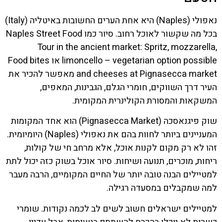
נאפולי (Naples) היא אחת הערים החשובות באיטליה (Italy)
בכל מה שקשור לאוכל רחוב. סיור כמו Naples Street Food
Tour in the ancient market: Spritz, mozzarella,
limoncello – vegetarian option possible או Food bites
and cheeses at Pignasecca market מאפשר להכיר את
העיר דרך השווקים, חומרי הגלם, הגבינות, המאפים,
המשקאות והמסורת הקולינרית המקומית.
שוק פיגנאסכה (Pignasecca Market) הוא אחד המקומות
המעניינים ביותר לחוות בהם את נאפולי (Naples) היומיומית.
זהו לא רק מקום לקנות אוכל, אלא מרחב חי של קולות,
ריחות, מוכרים, תנועה ושיחות. סיור אוכל בשוק כזה יכול לתת
למטיילים הבנה טובה יותר של החיים המקומיים, הרבה מעבר
למה שמקבלים במסעדה רגילה.
למטיילים ישראלים חשוב לשים לב לכמה נקודות. שומרי