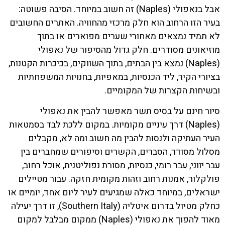
אבל בנאפולי (Naples) זה חשוב במיוחד. הסיבה פשוטה:
בעיר הזו הרחוב הוא חלק מרכזי מהחוויה. האתרים החשובים
לא תמיד נמצאים מאחורי שערים מפוארים או בתוך
מוזיאונים מסודרים. חלק גדול מהסיפור של נאפולי
(Naples) נמצא בין הבתים, בתוך השווקים, בכיכרות הקטנות,
בציורי הקיר, ליד הכנסיות, במאפיות, בחנויות המשפחתיות
ובשיחות הקצרות של המקומיים.
סיור חינם על בסיס תשר מאפשר להבין את נאפולי
(Naples) דרך עיניים מקומיות. במקום ללכת לבד בסמטאות
העיר העתיקה ולנסות להבין מה חשוב ומה לא, מקבלים
מסלול מסודר, הסברים, הקשרים וסיפורים שמחברים בין
עבר יווני, עבר רומי, כנסיות, מסורת נפוליטנית, אוכל רחוב,
פולקלור, אמנות רחוב וזהות מקומית חזקה. עבור מטיילים
ישראלים, במיוחד כאלה שמגיעים לעיר ליום אחד, יומיים או
כחלק מטיול בדרום איטליה (Southern Italy), זו דרך יעילה
מאוד להפוך את נאפולי (Naples) ממקום מבלבל למקום