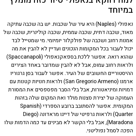
למה דווקא בנאפולי סיור כזה מומלץ
במיוחד
נאפולי (Naples) היא עיר של שכבות. יש בה שכבה עתיקה
מאוד, שכבה דתית, שכבה עממית, שכבה קולינרית, שכבה של
אמנות רחוב ושכבה של פולקלור יומיומי. מי שמטייל לבד
יכול לעבור בכל המקומות הנכונים ועדיין לא להבין את מה
שהוא רואה. אפשר ללכת בספאקנאפולי (Spaccanapoli)
ולראות רחוב עמוס, אבל לא להבין שמדובר באחד הצירים
ההיסטוריים החשובים של העיר. אפשר לעבור בסן גרגוריו
ארמנו (San Gregorio Armeno) ולראות חנויות קטנות עם
דמויות ומיניאטורות, אבל בלי הסבר מפספסים את המסורת
העמוקה של יצירת סצנות מולד ואת המקום שלה בזהות
המקומית. אפשר להסתובב ברובע הספרדי (Spanish
Quarter) ולראות גרפיטי של דייגו מראדונה (Diego
Maradona), אבל בלי הקשר לא מבינים עד כמה הדמות שלו
הפכה לסמל נפוליטני.