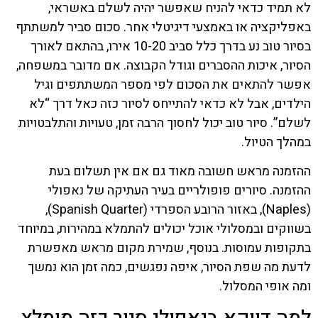
לא תמיד כדאי להניח שאפשר יהיה לשלם באשראי,
באפליקציה או באמצעי דיגיטלי אחר. סכום סביר למשתתף
בסיור טוב נע בדרך כלל סביב 10-20 אירו, בהתאם לאורך
הסיור, איכות ההסברים וגודל הקבוצה. אם מדובר במשפחה,
אפשר להתאים את הסכום לפי מספר המשתתפים וגיל
הילדים, אבל לא כדאי להתייחס לסיור כזה כאל דרך “לא
לשלם”. סיור טוב יכול לחסוך הרבה זמן, טעויות והתלבטויות
במהלך הטיול.
ההזמנה מראש חשובה מאוד גם אם אין תשלום בעת
ההזמנה. סיורים פופולריים בעיר העתיקה של נאפולי
(Naples), באזור הרובע הספרדי (Spanish Quarter),
בשווקים ובמסלולי אוכל יכולים להתמלא במהירות, במיוחד
בתקופות עמוסות. בנוסף, שמירת מקום מראש מאפשרת
לדעת מה שפת הסיור, איפה נפגשים, כמה זמן הוא נמשך
ומה אופי המסלול.