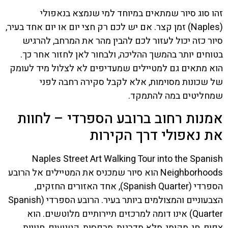
זהו סוג סיור שמתאים במיוחד למי שנמצא בנאפולי
(Naples) זמן קצר. אם יש לכם רק חצי יום או יום אחד בעיר,
סיור כזה יכול לעזור לכם להבין מהר את המרחב, להרגיש
בטוחים יותר בהמשך ההליכה, ולבחור לאן לחזור אחר כך.
הוא מתאים גם למטיילים שמעדיפים לא לצלול מיד לעומק
של שכונות מסוימות, אלא לקבל סקירה רחבה לפני
שמחליטים במה להתמקד.
אמנות רחוב ברובע הספרדי – לחוות
את נאפולי דרך הקירות
Naples Street Art Walking Tour into the Spanish
Neighborhoods הוא סיור שמכניס את המטיילים אל הרובע
הספרדי (Spanish Quarter), אחד האזורים החזקים,
הצבעוניים והמצולמים ביותר בעיר. הרובע הספרדי (Spanish
Quarter) אינו דומה למרכזים תיירותיים מלוטשים. הוא
צפוף, חי, מקומי, מלא מדרגות, מרפסות, קטנועים, חנויות