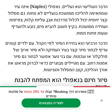
הדבר השלישי הוא נעליים. נאפולי (Naples) אינה עיר
שמתאימה להליכה ממושכת בנעליים לא נוחות. גם מסלול
קצר יחסית יכול לכלול מדרכות אבן, עליות קלות, צפיפות
ועמידה ממושכת. בקיץ חשוב להביא מים, כובע ולהעדיף
שעות פחות חמות.
הדבר הרביעי הוא בחירת הסיור לפי הקהל. עם ילדים קטנים
עדיף לבחור סיור קצר בעיר העתיקה ולא סיור ארוך של
פולקלור או שכונות. עם בני נוער אפשר לבחור גם סיור
אמנות רחוב. עם מטיילים מבוגרים כדאי לבדוק מראש את
אורך ההליכה, קצב המסלול והנגישות.
סיור חינם בנאפולי הוא המפתח להבנת
העיר
🇮🇹 מזמינים דרך Booking? קבלו
עד 15% הנחה
על מלונות
נבחרים
סיור חינם בעיר נאפולי (Naples) הוא הרבה יותר מפעילות
×
משתלמת. זו הדרך הנכונה להתחיל להכיר עיר מורכבת,
לצפייה במבצעים