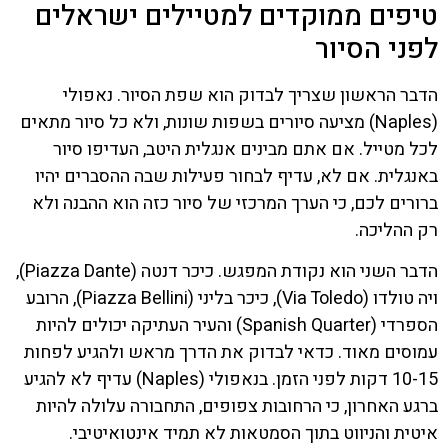
טיפים ממוקדים למטיילים ישראלים
לפני הסיור
הדבר הראשון שצריך לבדוק הוא שפת הסיור. נאפולי
(Naples) מציעה סיורים בשפות שונות, ולא כל סיור מתאים
לכל מטייל. אם אתם מבינים אנגלית היטב, העדיפו סיור
באנגלית. אם לא, עדיף לבחור פעילות שבה ההסברים יהיו
ברורים לכם, כי הערך המרכזי של סיור כזה הוא ההבנה ולא
רק ההליכה.
הדבר השני הוא נקודת המפגש. כיכר דנטה (Piazza Dante),
ויה טולדו (Via Toledo), כיכר בליני (Piazza Bellini), הרובע
הספרדי (Spanish Quarter) והעיר העתיקה יכולים להיות
עמוסים מאוד. כדאי לבדוק את הדרך מראש ולהגיע לפחות
10-15 דקות לפני הזמן. בנאפולי (Naples) עדיף לא להגיע
ברגע האחרון, כי הרחובות צפופים, התחבורה עלולה להיות
איטית והניווט בתוך הסמטאות לא תמיד אינטואיטיבי.