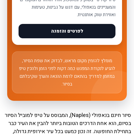
והמעניינים בנאפולי, עם דגש על גבינות, טעימות
ואווירת שוק אותנטית.
לפרטים והזמנה
מומלץ להזמין מקום מראש, לבדוק את שפת הסיור,
להגיע לנקודת המפגש כמה דקות לפני הזמן ולהכין טיפ
במזומן למדריך בהתאם לרמת ההנאה והערך שקיבלתם
בסיור.
סיור חינם בנאפולי (Naples), המבוסס על טיפ למוביל הסיור
בסיום, הוא אחת הדרכים הטובות ביותר להבין את העיר כבר
בתחילת החופשה. זה נכון כמעט בכל עיר אירופית גדולה,