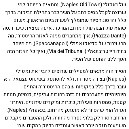
של נאפולי (Naples Old Town), ומתאים במיוחד למי
שרוצה לקבל בסיס רחב על העיר כבר בתחילת הביקור. בדרך
כלל זהו סוג הסיור שמומלץ לעשות ביום הראשון, משום
שהוא נותן הבנה של המרחב המרכזי: איפה נמצאת כיכר דנטה
(Piazza Dante), איך מתחברים ממנה לאזור ההיסטורי, מה
החשיבות של ספאקנאפולי (Spaccanapoli), מה מיוחד
בוויה דיי טריבונאלי (Via dei Tribunali), ואיך כל האזור הזה
הפך ללב הפועם של העיר.
הסיור הזה מתאים למטיילים שרוצים להבין את נאפולי
(Naples) בצורה מסודרת ולא להסתפק בשיטוט עצמאי. הוא
עובר בדרך כלל במקומות שבהם ההיסטוריה והחיים
היומיומיים מתערבבים זה בזה: רחובות עתיקים, כנסיות, חנויות
קטנות, סמטאות פעילות, כיכרות ומוקדים עירוניים. היתרון
הגדול הוא שהסיור לא מתנתק מהרחוב. בנאפולי (Naples),
הרחוב הוא חלק בלתי נפרד מהחוויה, ולכן ההסברים מקבלים
משמעות חזקה יותר כאשר עומדים בדיוק במקום שבו