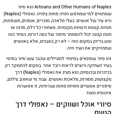
Artisans and Other Humans of Naples הוא סיור
שמתאים למי שמחפש חוויה פחות צפויה. נאפולי (Naples)
היא עיר של אנשים: בעלי מלאכה, מוכרים, אומנים, משפחות,
חנויות קטנות ודמויות מקומיות. מאחורי כל דלת, סדנה או
חנות קטנה יכול להסתתר סיפור של כמה דורות. הסיור הזה
נוגע בדיוק במקום הזה – לא רק באבנים, אלא באנשים
שמחזיקים את העיר חיה.
זהו סיור שמתאים במיוחד למטיילים שכבר עשו סיור בסיסי
בעיר העתיקה ורוצים לראות רובד אחר. במקום להתמקד רק
בכיכרות ובכנסיות, הוא מציג את נאפולי (Naples) דרך
מקצועות, מסורות, מלאכות ואנשים. עבור מי שאוהב צילום,
סיפורים אנושיים וחוויות פחות שגרתיות, זו אפשרות
איכותית מאוד.
סיורי אוכל ושווקים – נאפולי דרך
הטעם