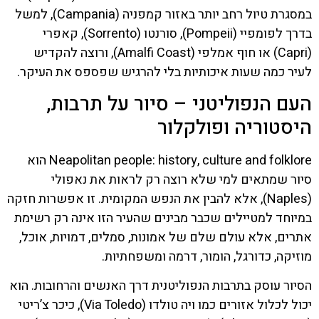
במסגרת טיול רחב יותר באזור קמפניה (Campania), למשל
בדרך לפומפיי (Pompeii), סורנטו (Sorrento), קאפרי
(Capri) או חוף אמלפי (Amalfi Coast), ורוצה להקדיש
לעיר כמה שעות איכותיות בלי להרגיש שפספס את העיקר.
העם הנפוליטני – סיור על תרבות,
היסטוריה ופולקלור
Neapolitan people: history, culture and folklore הוא
סיור שמתאים למי שלא רוצה רק לראות את נאפולי
(Naples), אלא להבין את הנפש המקומית. זו אפשרות חזקה
במיוחד למטיילים שכבר מבינים שהעיר הזו אינה רק רשימת
אתרים, אלא עולם שלם של אמונות, סמלים, דמויות, אוכל,
מוזיקה, כדורגל, הומור, דרמה ומשפחתיות.
הסיור עוסק בתרבות הנפוליטנית דרך האנשים והרחובות. הוא
יכול לכלול אזורים כמו ויה טולדו (Via Toledo), כיכר צ’ריטי