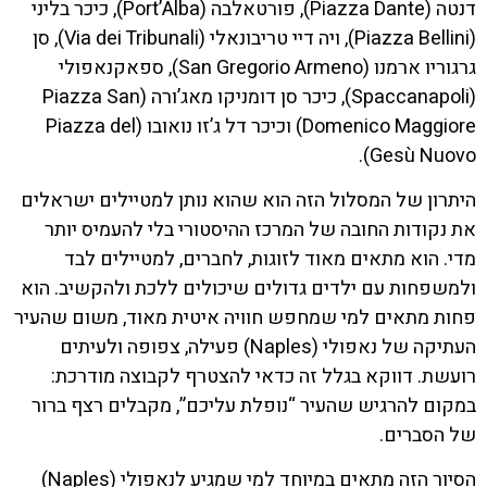
דנטה (Piazza Dante), פורטאלבה (Port’Alba), כיכר בליני
(Piazza Bellini), ויה דיי טריבונאלי (Via dei Tribunali), סן
גרגוריו ארמנו (San Gregorio Armeno), ספאקנאפולי
(Spaccanapoli), כיכר סן דומניקו מאג’ורה (Piazza San
Domenico Maggiore) וכיכר דל ג’זו נואובו (Piazza del
Gesù Nuovo).
היתרון של המסלול הזה הוא שהוא נותן למטיילים ישראלים
את נקודות החובה של המרכז ההיסטורי בלי להעמיס יותר
מדי. הוא מתאים מאוד לזוגות, לחברים, למטיילים לבד
ולמשפחות עם ילדים גדולים שיכולים ללכת ולהקשיב. הוא
פחות מתאים למי שמחפש חוויה איטית מאוד, משום שהעיר
העתיקה של נאפולי (Naples) פעילה, צפופה ולעיתים
רועשת. דווקא בגלל זה כדאי להצטרף לקבוצה מודרכת:
במקום להרגיש שהעיר “נופלת עליכם”, מקבלים רצף ברור
של הסברים.
הסיור הזה מתאים במיוחד למי שמגיע לנאפולי (Naples)