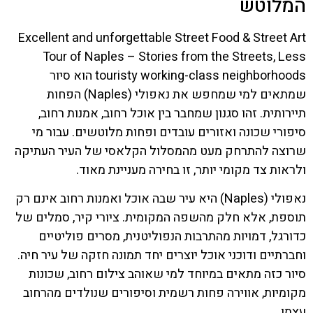
המלוטש
Excellent and unforgettable Street Food & Street Art
Tour of Naples – Stories from the Streets, Less
touristy working-class neighborhoods הוא סיור
שמתאים למי שמחפש את נאפולי (Naples) הפחות
תיירותית. זהו סגנון שמחבר בין אוכל רחוב, אמנות רחוב,
סיפורי שכונה ואזורים עובדים ופחות מלוטשים. עבור מי
שרוצה להתרחק מעט מהמסלול הקלאסי של העיר העתיקה
ולראות צד מקומי יותר, זו בחירה מעניינת מאוד.
נאפולי (Naples) היא עיר שבה אוכל ואמנות רחוב אינם רק
תוספת, אלא חלק מהשפה המקומית. ציורי קיר, סמלים של
כדורגל, דמויות מהתרבות הנפוליטנית, מסרים פוליטיים
וחברתיים ודוכני אוכל יוצרים יחד תמונה חזקה של עיר חיה.
סיור כזה מתאים במיוחד למי שאוהב צילום רחוב, שכונות
מקומיות, אווירה פחות רשמית וסיפורים שנולדים מהרחוב
עצמו.