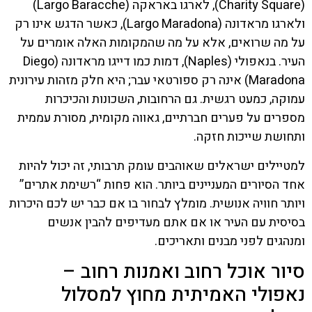
(Charity Square), לארגו באראקה (Largo Baracche)
ולארגו מראדונה (Largo Maradona), כאשר הדגש אינו רק
על מה שרואים, אלא על מה שהמקומות האלה אומרים על
העיר. בנאפולי (Naples), דמות כמו דייגו מראדונה (Diego
Maradona) אינה רק ספורטאי עבר; היא חלק מזהות עירונית
עמוקה, כמעט רגשית. גם הרחובות, השכונות והכיכרות
מספרים על פערים חברתיים, גאווה מקומית, מסורת עממית
ותחושת שייכות חזקה.
למטיילים ישראלים שאוהבים עומק תרבותי, זה יכול להיות
אחד הסיורים המעניינים ביותר. הוא פחות “רשימת אתרים”
ויותר חוויה אנושית. מומלץ לבחור בו אם כבר יש לכם היכרות
בסיסית עם העיר או אם אתם מעדיפים להבין אנשים
ומנהגים לפני מבנים ותאריכים.
סיור אוכל רחוב ואמנות רחוב –
נאפולי האמיתית מחוץ למסלול