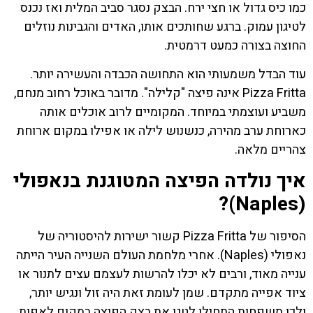
כמו כיס גדול או חצי ירח. הבצק נסגר סביב המלית ואז נכנס
לטיגון עמוק. ברגע שחותכים אותו, האדים והגבינות נוזלים
החוצה בצורה כמעט דרמטית.
עוד הבדל משמעותי הוא התחושה הכבדה והעשירה יותר.
Pizza Fritta אינה פיצה "קלילה". מדובר באוכל רחוב מנחם,
משביע ועוצמתי במיוחד. המקומיים לרוב אוכלים אותה
כארוחת ערב מהירה, כנשנוש לילה או אפילו במקום ארוחת
צהריים מלאה.
איך נולדה הפיצה המטוגנת בנאפולי
(Naples)?
הסיפור של Pizza Fritta קשור ישירות להיסטוריה של
נאפולי (Naples). אחרי מלחמת העולם השנייה העיר הייתה
ענייה מאוד, ורבים לא יכלו להרשות לעצמם עצים לתנור או
ציוד אפייה מתקדם. שמן לעומת זאת היה זול ונגיש יותר,
ולכן משפחות התחילו לטגן את בצק הפיצה במקום לאפות