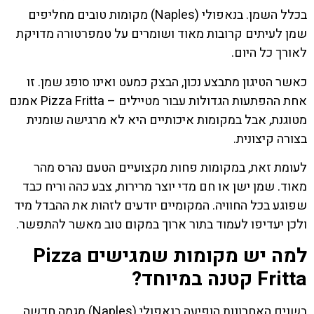
בכלל השמן. בנאפולי (Naples) מקומות טובים מחליפים
שמן לעיתים קרובות מאוד ושומרים על טמפרטורה מדויקת
לאורך כל היום.
כאשר הטיגון מתבצע נכון, הבצק כמעט ואינו סופג שמן. זו
אחת ההפתעות הגדולות עבור מטיילים – Pizza Fritta אמנם
מטוגנת, אבל במקומות איכותיים היא לא מרגישה שומנית
בצורה קיצונית.
לעומת זאת, במקומות פחות מקצועיים הטעם נהרס מהר
מאוד. שמן ישן או חם מדי יוצר מרירות, צבע כהה וריח כבד
שפוגע בכל החוויה. המקומיים יודעים לזהות את ההבדל מיד
ולכן יעדיפו לעמוד בתור ארוך במקום טוב מאשר להתפשר.
למה יש מקומות שמגישים Pizza
Fritta קטנה במיוחד?
בשנים האחרונות הופיעה בנאפולי (Naples) מגמה חדשה