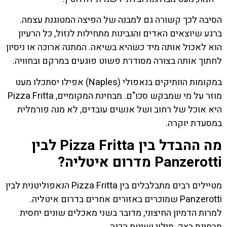
הסיבה לכך קשורה גם למבנה של הפיצה המטוגנת עצמה.
ברגע שיוצאים האדים והגבינות מתחילות לנזול, כל הרעיון
הוא לאכול אותה מיד כשהיא בשיאה. המתנה ארוכה או ניסיון
לחתוך אותה בצורה מסודרת פשוט פוגעים במרקם ובחוויה.
במקומות הוותיקים בנאפולי (Naples) אפילו יסתכלו מעט
מוזר על מי שמבקש סכו"ם. מבחינת המקומיים, Pizza Fritta
היא אוכל של רחוב ושל אנשים עובדים, לא מנה פורמלית
במסעדת יוקרה.
מה ההבדל בין Pizza Fritta לבין
Panzerotti מדרום איטליה?
מטיילים רבים מתבלבלים בין Pizza Fritta הנאפוליטנית לבין
Panzerotti שמוכרים באזורים אחרים בדרום איטליה.
למרות הדמיון החיצוני, מדובר בשני מאכלים שונים יחסית
מבחינת בצק, מילוי ושיטת הכנה.