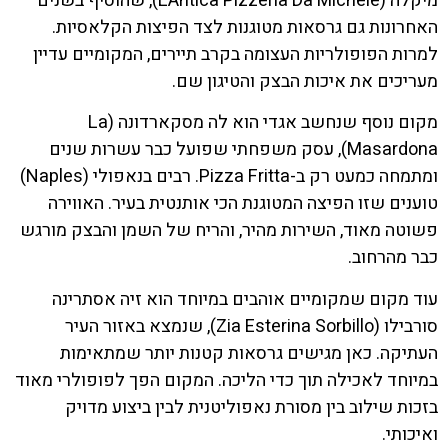
מיקלה (L'Antica Pizzeria Da Michele), שהוסיף בשנים
האחרונות גם גרסאות מטוגנות לצד הפיצות הקלאסיות.
למרות הפופולריות העצומה בקרב תיירים, המקומיים עדיין
מעריכים את איכות הבצק והטיגון שם.
מקום נוסף שנחשב אגדי הוא לה מסקארדונה (La
Masardona), עסק משפחתי שפועל כבר עשרות שנים
ומתמחה כמעט רק ב-Pizza Fritta. רבים בנאפולי (Naples)
טוענים שזו הפיצה המטוגנת הכי אותנטית בעיר. האווירה
פשוטה מאוד, השירות מהיר, והריח של השמן והבצק מורגש
כבר מהרחוב.
עוד מקום שמקומיים אוהבים במיוחד הוא זיה אסתרינה
סורבילו (Zia Esterina Sorbillo), שנמצא באזור העיר
העתיקה. כאן מגישים גרסאות קטנות יותר שמתאימות
במיוחד לאכילה תוך כדי הליכה. המקום הפך לפופולרי מאוד
בזכות שילוב בין מסורת נאפוליטנית לבין ביצוע מדויק
ואיכותי.