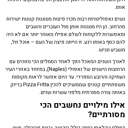
אותו.
נשים נאפוליטניות רבות מכרו פיצות מטוגנות קטנות ישירות
מהרחוב. הן היו מטגנות אותן מול העוברים והשבים
ומאפשרות ללקוחות לשלם אפילו מאוחר יותר אם לא היה
להם כסף באותו רגע. זו הייתה פיצה של העם – אוכל זול,
משביע ונגיש.
לאורך השנים המאכל הפך לאחד הסמלים הכי מזוהים עם
הרחובות הישנים של נאפולי (Naples), במיוחד באזורי העיר
העתיקה והרובע הספרדי. עד היום אפשר לראות מקומות
משפחתיים קטנים שממשיכים להכין Pizza Fritta בדיוק
באותה צורה מסורתית מלפני עשרות שנים.
אילו מילויים נחשבים הכי
מסורתיים?
המילוי הקלאסי ביותר כולל ריקוטה, גבינת פרובולה, מעט