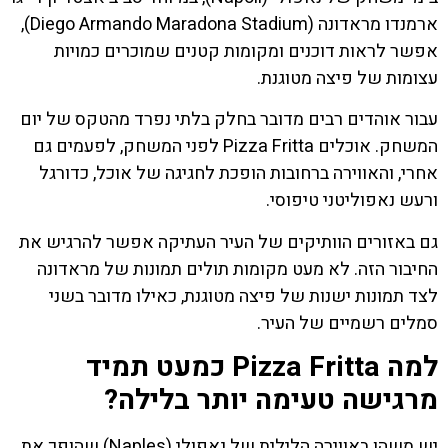
ארמנדו מראדונה (Diego Armando Maradona Stadium),
אפשר לראות דוכנים ומקומות קטנים שמוכרים כמויות
עצומות של פיצה מטוגנת.
עבור אוהדים רבים מדובר בחלק בלתי נפרד מהטקס של יום
המשחק. אוכלים Pizza Fritta לפני המשחק, לפעמים גם
אחרי, והאווירה ברחובות הופכת לחגיגה של אוכל, כדורגל
ורעש נאפוליטני טיפוסי.
גם באזורים הוותיקים של העיר העתיקה אפשר להרגיש את
החיבור הזה. לא מעט מקומות תולים תמונות של מראדונה
לצד תמונות ישנות של פיצה מטוגנת, כאילו מדובר בשני
סמלים רשמיים של העיר.
למה Pizza Fritta כמעט תמיד
מרגישה טעימה יותר בלילה?
יש משהו באווירה הלילית של נאפולי (Naples) שהופך את