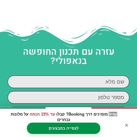
עזרה עם תכנון החופשה
בנאפולי?
🇮🇹 מזמינים דרך Booking? קבלו
עד 15% הנחה
על מלונות
נבחרים
×
קראתי והסכמתי ל
מדיניות הפרטיות
לצפייה במבצעים
מאשר/ת קבלת דיוור וחומרים פרסומיים