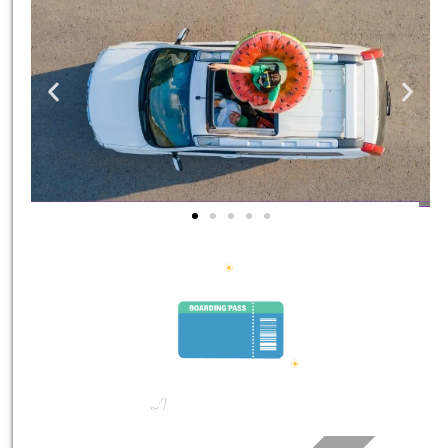
השכרת
רכב
השוואת
מחירים
לחצו
פה!