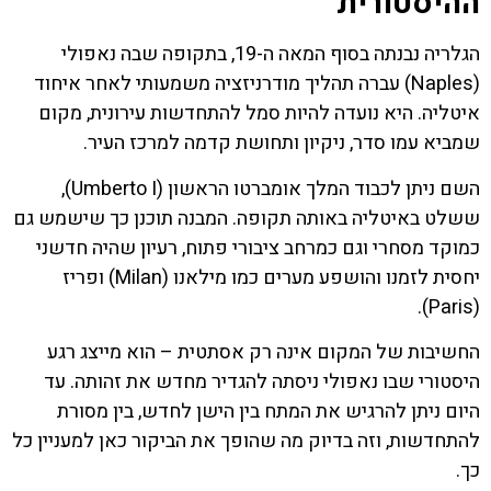
ההיסטורית
הגלריה נבנתה בסוף המאה ה-19, בתקופה שבה נאפולי
(Naples) עברה תהליך מודרניזציה משמעותי לאחר איחוד
איטליה. היא נועדה להיות סמל להתחדשות עירונית, מקום
שמביא עמו סדר, ניקיון ותחושת קדמה למרכז העיר.
השם ניתן לכבוד המלך אומברטו הראשון (Umberto I),
ששלט באיטליה באותה תקופה. המבנה תוכנן כך שישמש גם
כמוקד מסחרי וגם כמרחב ציבורי פתוח, רעיון שהיה חדשני
יחסית לזמנו והושפע מערים כמו מילאנו (Milan) ופריז
(Paris).
החשיבות של המקום אינה רק אסתטית – הוא מייצג רגע
היסטורי שבו נאפולי ניסתה להגדיר מחדש את זהותה. עד
היום ניתן להרגיש את המתח בין הישן לחדש, בין מסורת
להתחדשות, וזה בדיוק מה שהופך את הביקור כאן למעניין כל
כך.