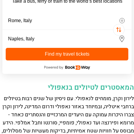
Take a bus, ferry or train to the world’s best locations
Find my travel tickets
המאסטרים לטיולים בנאפולי
לירון וקרן, מומחים לנאפולי. עם ניסיון של שנים רבות בטיולים
ברחבי איטליה, ובמיוחד באזור נאפולי ודרום המדינה, לירון וקרן
צברו היכרות עמוקה עם היעדים המרכזיים והנסתרים כאחד -
מרומא ופירנצה ועד נאפולי, פומפיי, סורנטו וחבל אמלפי. הידע
מבוסס על חוויות שטח אמיתיות, בדיקות מעשיות של מסלולים,