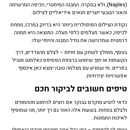
(Naples), ולא במקרה. המבנה הסימטרי, הכיפה המרשימה
והאור הטבעי יוצרים תנאים אידיאליים לצילום.
נקודת הצילום הפופולרית ביותר היא בדיוק במרכז, מתחת
לכיפה, כאשר מצלמים כלפי מעלה. התוצאה היא תמונה
דרמטית שמדגישה את גודל המבנה והיופי שלו.
בנוסף, מומלץ לשחק עם זוויות – לצלם מהצדדים, דרך
הקשתות או תוך שימוש ברצפת הפסיפס כאלמנט מוביל
בפריים. מי שמגיע עם מצלמה טובה ימצא כאן אינסוף
אפשרויות יצירתיות.
טיפים חשובים לביקור חכם
כדאי להגיע מוקדם בבוקר אם רוצים להימנע מההמונים
ולצלם בנוחות. בשעות אלה האור גם רך יותר, מה שמוסיף
לאיכות התמונות.
שימו לב לכייסים – כמו בכל אזור תיירותי מרכזי בנאפולי