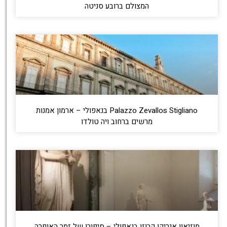
המצולם ברובע סניטה
Palazzo Zevallos Stigliano בנאפולי – ארמון אמנות
מרשים ברחוב ויה טולדו
מוזיאון אנריקו קרוזו בנאפולי – סיפורו של זמר האופרה