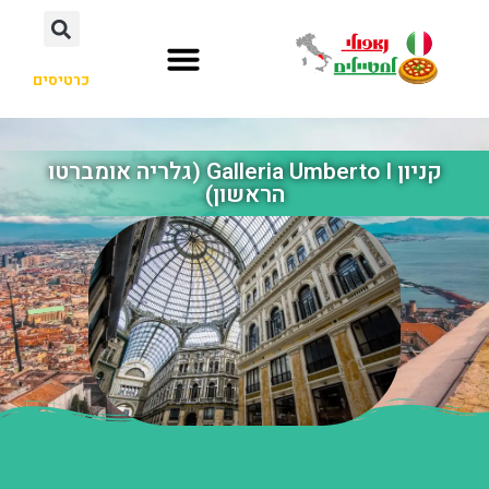
כרטיסים
קניון Galleria Umberto I (גלריה אומברטו
הראשון)