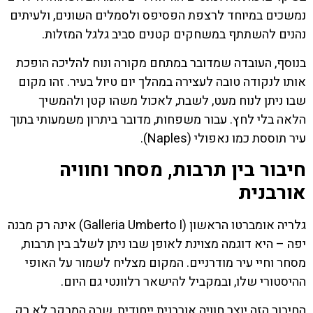
נמשכים במיוחד לרצפת הפסיפס ולסמלים השונים, ולעיתים
נהנים להשתתף במשחקים קטנים סביב גלגל המזלות.
בנוסף, העובדה שמדובר במתחם מקורה ונוח להליכה הופכת
אותו לנקודה טובה לעצירה במהלך יום טיול בעיר. זהו מקום
שבו ניתן לנוח מעט, לשבת, לאכול משהו קטן ולהמשיך
הלאה בלי לחץ. עבור משפחות, מדובר ביתרון משמעותי בתוך
עיר תוססת כמו נאפולי (Naples).
חיבור בין תרבות, מסחר וחוויה
אורבנית
גלריה אומברטו הראשון (Galleria Umberto I) אינה רק מבנה
יפה – היא דוגמה מצוינת לאופן שבו ניתן לשלב בין תרבות,
מסחר וחיי עיר מודרניים. המקום מצליח לשמור על האופי
ההיסטורי שלו, ובמקביל להישאר רלוונטי גם היום.
החיבור הזה יוצר חוויה אורבנית ייחודית, שבה המבקר לא רק