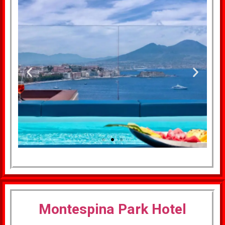
למעבר למלון
לחצו
Montespina Park Hotel
כאן