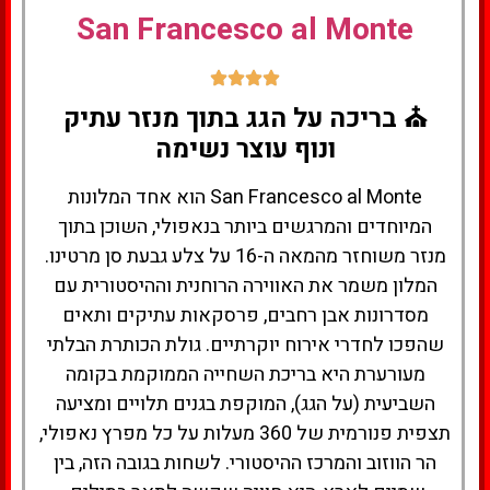
לחצו
San Francesco al Monte
כאן
⛪ בריכה על הגג בתוך מנזר עתיק
ונוף עוצר נשימה
San Francesco al Monte הוא אחד המלונות
המיוחדים והמרגשים ביותר בנאפולי, השוכן בתוך
מנזר משוחזר מהמאה ה-16 על צלע גבעת סן מרטינו.
המלון משמר את האווירה הרוחנית וההיסטורית עם
מסדרונות אבן רחבים, פרסקאות עתיקים ותאים
שהפכו לחדרי אירוח יוקרתיים. גולת הכותרת הבלתי
מעורערת היא בריכת השחייה הממוקמת בקומה
השביעית (על הגג), המוקפת בגנים תלויים ומציעה
תצפית פנורמית של 360 מעלות על כל מפרץ נאפולי,
הר הווזוב והמרכז ההיסטורי. לשחות בגובה הזה, בין