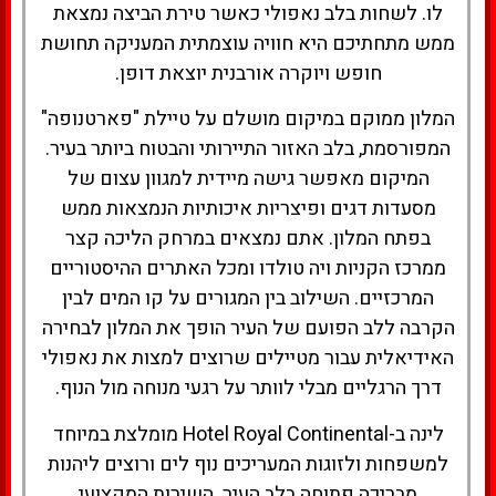
לו. לשחות בלב נאפולי כאשר טירת הביצה נמצאת
ממש מתחתיכם היא חוויה עוצמתית המעניקה תחושת
חופש ויוקרה אורבנית יוצאת דופן.
המלון ממוקם במיקום מושלם על טיילת "פארטנופה"
המפורסמת, בלב האזור התיירותי והבטוח ביותר בעיר.
המיקום מאפשר גישה מיידית למגוון עצום של
מסעדות דגים ופיצריות איכותיות הנמצאות ממש
בפתח המלון. אתם נמצאים במרחק הליכה קצר
ממרכז הקניות ויה טולדו ומכל האתרים ההיסטוריים
המרכזיים. השילוב בין המגורים על קו המים לבין
הקרבה ללב הפועם של העיר הופך את המלון לבחירה
האידיאלית עבור מטיילים שרוצים למצות את נאפולי
דרך הרגליים מבלי לוותר על רגעי מנוחה מול הנוף.
לינה ב-Hotel Royal Continental מומלצת במיוחד
למשפחות ולזוגות המעריכים נוף לים ורוצים ליהנות
מבריכה פתוחה בלב העיר. השירות המקצועי