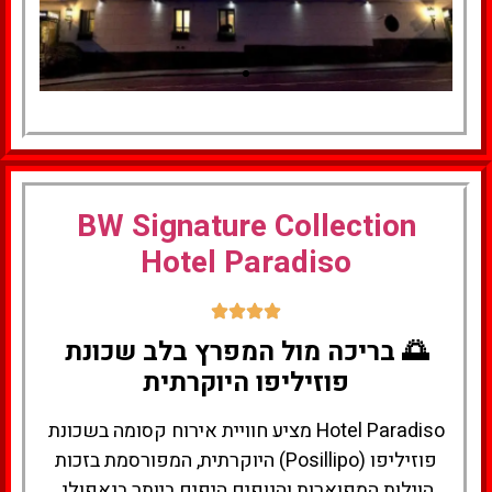
למעבר למלון
לחצו
BW Signature Collection
כאן
Hotel Paradiso
🌅 בריכה מול המפרץ בלב שכונת
פוזיליפו היוקרתית
Hotel Paradiso מציע חוויית אירוח קסומה בשכונת
פוזיליפו (Posillipo) היוקרתית, המפורסמת בזכות
הוילות המפוארות והנופים היפים ביותר בנאפולי.