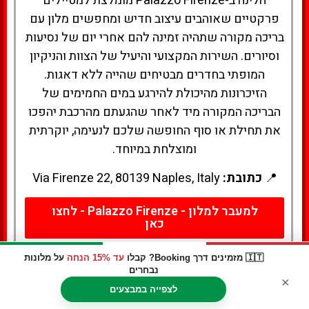
הלינה ב-Palazzo Firenze מומלצת למטיילים
פרקטיים שאוהבים עיצוב חדיש ומחפשים מלון עם
בריכה מקורה שתהיה זמינה להם אחרי יום של נסיעות
וסיורים. השירות המקצועי והיעיל של הצוות והניקיון
המופתי בחדרים מבטיחים שהייה ללא דאגות.
הזיכרונות מהיכולת להירגע במים החמימים של
הבריכה המקורה מיד לאחר שהגעתם מהרכבת יהפכו
את תחילת או סוף החופשה שלכם לנעימה, יוקרתית
ומוצלחת במיוחד.
📍
כתובת:
Via Firenze 22, 80139 Naples, Italy
למעבר למלון - Palazzo Firenze - לחצו
כאן
🇮🇹 מזמינים דרך Booking? קבלו
עד 15% הנחה
על מלונות
נבחרים
×
לצפייה במבצעים