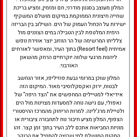
המלון מעוצב בסגנון מודרני, חם ומזמין, ומציע בריכת
שחייה חיצונית הממוקמת במיקום מושלם המשקיף
ישירות על הכחול העמוק של הים. השילוב בין הבריזה
הימית המלטפת לבין הטבילה במים הצוננים מול
צלליתו המרשימה של הר הווזוב יוצר אווירת נופש
אמיתית (Resort feel) בתוך העיר, ומאפשר לאורחים
ליהנות מרגעי שלווה יוקרתיים הרחק מהשאון
האורבני.
המלון שוכן במרומי גבעת פוזיליפו, אזור הנחשב
לבטוח, ירוק ואקסקלוסיבי מאוד. המיקום הזה
אידיאלי למטיילים המחפשים את "הצד היפה" של
נאפולי, עם גישה נוחה למסעדות מצוינות מול הים
ולטיילת מרג'לינה. למרות הריחוק מהמרכז ההיסטורי
הצפוף, המלון מציע חיבור נוח לתחבורה ציבורית או
מוניות המביאות אתכם ללב העיר בתוך זמן קצר. זהו
המקום המושלם למי שרוצה להתחיל את הבוקר