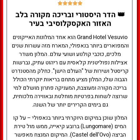
👑 הדר היסטורי ובריכה מקורה בלב
האזור האקסקלוסיבי בעיר
Grand Hotel Vesuvio הוא אחד המלונות האייקונים
והמפוארים ביותר בנאפולי, המארח מזה עשרות שנים
מלכים, כוכבי קולנוע ושועי עולם. המלון משדר
אצילות נפוליטנית קלאסית עם ריהוט עתיק, נברשות
קריסטל ושירות של "העולם הישן". כחלק מהסטנדרט
הגבוה שלו, המלון מציע מתחם בריאות יוקרתי הכולל
בריכה מקורה ומעוצבת, המעניקה פתרון מושלם למי
שרוצה לשחות בפרטיות מוחלטת ובאווירה מלכותית,
גם בימים הקרירים יותר של השנה.
המלון שוכן במיקום היוקרתי ביותר בנאפולי – על קו
המים (Lungomare) ברובע קיאייה, ממש מול טירת
הביצה (Castel dell'Ovo). המיקום המנצח מאפשר