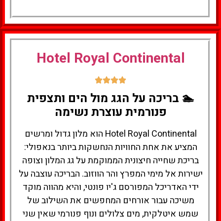
למעבר למלון
לחצו
Hotel Royal Continental
כאן
🏊 בריכה על הגג מול הים ותצפית
פנורמית עוצרת נשימה
Hotel Royal Continental הוא מלון גדול ומרשים
המציע את אחת החוויות הנחשקות ביותר בנאפולי:
בריכת שחייה חיצונית הממוקמת על גג המלון וצופה
ישירות אל מימי המפרץ והר הווזוב. הבריכה עוצבה על
ידי האדריכל המפורסם ג'יו פונטי, והיא מהווה מוקד
משיכה עבור אורחים המחפשים את השילוב של
שמש איטלקית, מים צלולים ונוף פנורמי שאין שני