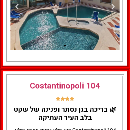
למעבר למלון
לחצו
Costantinopoli 104
כאן
🌿 בריכה בגן נסתר ופנינה של שקט
בלב העיר העתיקה