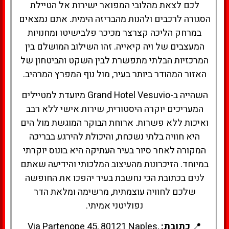
לכם לצאת מהלובי המפואר ישירות אל הטיילת
הסגורה לרכבים ולהנות מהבריזה הימית. אתם נמצאים
במרחק הליכה קצרצר מכיכר פלבישיטו ומחנויות
המעצבים של ויה קיאייה. זהו השילוב המושלם בין
המרכזיות הבלתי מתפשרת לבין השקט והביטחון של
האזור המהודר ביותר בעיר, מול נוף המפרץ המרהיב.
השהייה ב-Grand Hotel Vesuvio מיועדת למטיילים
המעריכים יוקרה היסטורית, שירות אישי ללא רבב
ואיכות ללא פשרות. ארוחת הבוקר המוגשת מול הים
היא חוויה בלתי נשכחת, והיכולת להירגע בבריכה
המקורה לאחר סיור בעיר העתיקה היא בונוס יוקרתי
במיוחד. הזיכרונות מהעיצוב המלכותי והידיעה שאתם
לנים בכתובת הכי נחשבת בעיר יהפכו את החופשה
שלכם לחוויה עוצמתית, מרשימה ומלאת הדר
נפוליטני אמיתי.
📍
כתובת:
Via Partenope 45, 80121 Naples,