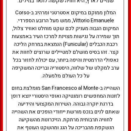
שמיים לארץ, היא חוויה שקשה לתאר במילים.
המלון ממוקם במיקום אסטרטגי ומרהיב ב-Corso
Vittorio Emanuele, ממש מעל הרובע הספרדי.
המיקום הגבוה מעניק לכם שקט מוחלט ואוויר צלול,
תוך שמירה על נגישות מצוינת למרכז העיר באמצעות
רכבת הכבלים (Funicular) הנמצאת במרחק הליכה
קצר. זהו בסיס מושלם למטיילים שרוצים לחוות את
נאפולי הדרמטית והיפה ביותר, עם יכולת לחזור בכל
ערב למקלט של שלווה, היסטוריה ובריכה המשקיפה
על כל העולם מלמעלה.
השהייה ב-San Francesco al Monte מומלצת בחום
לזוגות המחפשים רומנטיקה ואופי היסטורי יוצא דופן
בדרגת יוקרה גבוהה. השירות המקצועי והידיעה
שאתם לנים בנכס מורשת ייחודי הופכים את השהייה
לחוויה תרבותית מרתקת. הזיכרונות מהשקיעה
הנשקפת מהבריכה על הגג ומהשקט העוטף את