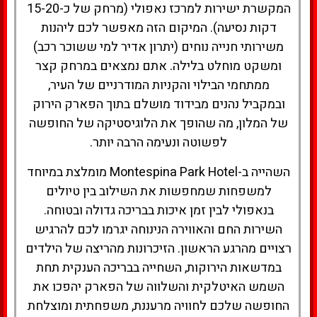
המקשרת ישירות למרכז נאפולי (מרחק של כ-15-20
דקות נסיעה). המיקום הזה מאפשר לכם ליהנות
משירותי חנייה נוחים (יתרון אדיר למי ששוכר רכב)
ומשקט מוחלט בלילה. אתם נמצאים במרחק קצר
ממתחמי הבילוי והקניות המודרניים של העיר,
ובמקביל נהנים מבידוד מושלם בתוך הפארק הירוק
של המלון, מה שהופך את הלוגיסטיקה של החופשה
לפשוטה ונעימה הרבה יותר.
השהייה ב-Montespina Park Hotel מומלצת במיוחד
למשפחות שמחפשות את השילוב בין טיולים
בנאפולי לבין זמן איכות בבריכה גדולה ובטוחה.
השירות החם והאווירה הנינוחה יגרמו לכם להרגיש
רצויים מהרגע הראשון. הזיכרונות מהריצה של הילדים
במדשאות הירוקות, השחייה בבריכה הענקית תחת
השמש האיטלקית והשלווה של הפארק יהפכו את
החופשה שלכם לחוויה מרעננת, משפחתית ומוצלחת