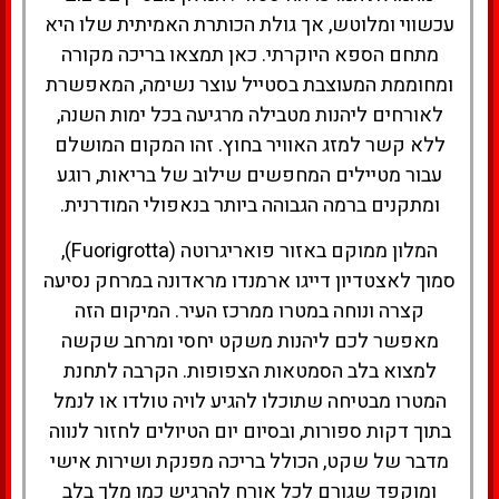
עכשווי ומלוטש, אך גולת הכותרת האמיתית שלו היא
מתחם הספא היוקרתי. כאן תמצאו בריכה מקורה
ומחוממת המעוצבת בסטייל עוצר נשימה, המאפשרת
לאורחים ליהנות מטבילה מרגיעה בכל ימות השנה,
ללא קשר למזג האוויר בחוץ. זהו המקום המושלם
עבור מטיילים המחפשים שילוב של בריאות, רוגע
ומתקנים ברמה הגבוהה ביותר בנאפולי המודרנית.
המלון ממוקם באזור פואריגרוטה (Fuorigrotta),
סמוך לאצטדיון דייגו ארמנדו מראדונה במרחק נסיעה
קצרה ונוחה במטרו ממרכז העיר. המיקום הזה
מאפשר לכם ליהנות משקט יחסי ומרחב שקשה
למצוא בלב הסמטאות הצפופות. הקרבה לתחנת
המטרו מבטיחה שתוכלו להגיע לויה טולדו או לנמל
בתוך דקות ספורות, ובסיום יום הטיולים לחזור לנווה
מדבר של שקט, הכולל בריכה מפנקת ושירות אישי
ומוקפד שגורם לכל אורח להרגיש כמו מלך בלב