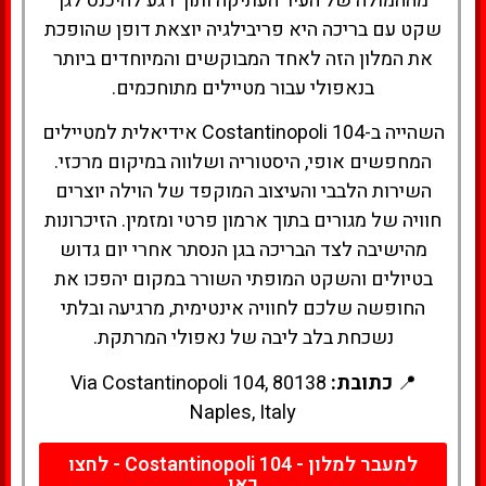
מההמולה של העיר העתיקה ותוך רגע להיכנס לגן
שקט עם בריכה היא פריבילגיה יוצאת דופן שהופכת
את המלון הזה לאחד המבוקשים והמיוחדים ביותר
בנאפולי עבור מטיילים מתוחכמים.
השהייה ב-Costantinopoli 104 אידיאלית למטיילים
המחפשים אופי, היסטוריה ושלווה במיקום מרכזי.
השירות הלבבי והעיצוב המוקפד של הוילה יוצרים
חוויה של מגורים בתוך ארמון פרטי ומזמין. הזיכרונות
מהישיבה לצד הבריכה בגן הנסתר אחרי יום גדוש
בטיולים והשקט המופתי השורר במקום יהפכו את
החופשה שלכם לחוויה אינטימית, מרגיעה ובלתי
נשכחת בלב ליבה של נאפולי המרתקת.
📍
כתובת:
Via Costantinopoli 104, 80138
Naples, Italy
למעבר למלון - Costantinopoli 104 - לחצו
כאן