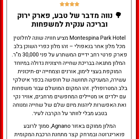
🌳 נווה מדבר של טבע, פארק ירוק
ובריכה ענקית למשפחות
Montespina Park Hotel מציע חוויה שונה לחלוטין
מכל מלון אחר בנאפולי – זהו מלון כפרי השוכן בלב
פארק פרטי רחב ידיים המשתרע על פני 30,000 מ"ר.
המלון מתגאה בבריכת שחייה חיצונית גדולה במיוחד
המוקפת בעצי לימון, אורנים וצמחייה ים-תיכונית
עשירה, המעניקה תחושה של חופשה בכפר איטלקי
בלב המטרופולין. זהו המקום המושלם עבור משפחות
עם ילדים או מטיילים המחפשים מרחבים, אוויר נקי
ואת האפשרות ליהנות מיום שלם של שחייה ומנוחה
בטבע מבלי לוותר על הקרבה לעיר.
המלון ממוקם באזור Agnano, סמוך לרובע
פואריגרוטה ובמרחק קצר מתחנת הרכבת המקומית