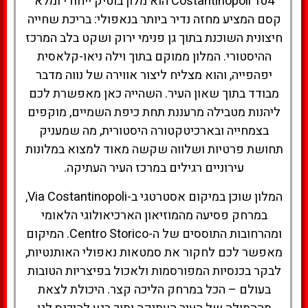
Costantinopoli 104 הוא מלון בוטיק ייחודי ומלא
קסם המציע מחזה נדיר ביותר בנאפולי: בריכת שחייה
חיצונית השוכנת בתוך גן פנימי ירוק ושקט בלב המרכז
ההיסטורי. המלון ממוקם בתוך וילה ניאו-קלאסית
יפהפייה, והוא מצליח ליצור אווירה של נווה מדבר
מבודד בתוך שאון העיר. השהייה כאן מאפשרת לכם
ליהנות מטבילה מרעננת תחת כיפת השמיים, מוקפים
בצמחייה ובארכיטקטורה היסטורית, מה שמעניק
תחושת פרטיות ושלווה שקשה מאוד למצוא במלונות
עירוניים רגילים במרכז העיר העתיקה.
המלון שוכן במיקום אסטרטגי ב-Via Costantinopoli,
במרחק פסיעה מהמוזיאון הארכיאולוגי הלאומי
ומהרחובות התוססים של ה-Centro Storico. המיקום
מאפשר לכם לחקור את סמטאות נאפולי האותנטיות,
לבקר בכנסיות המפורסמות ולאכול בפיצריות הטובות
בעולם – הכל במרחק הליכה קצר. היכולת לצאת