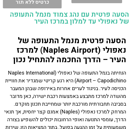
כרטיס ללא תור
הסעה פרטית עם נהג צמוד מנמל התעופה
של נאפולי עד למלון במרכז העיר
הסעה פרטית מנמל התעופה של
נאפולי (Naples Airport) למרכז
העיר – הדרך החכמה להתחיל נכון
הנחיתה בנמל התעופה של נאפולי (Naples International
Airport – Capodichino) היא רגע קריטי שמגדיר את חוויית
הכניסה לעיר. בניגוד לערים אחרות באירופה שבהן המעבר
מהשדה למרכז מתבצע באמצעות רכבת ישירה, כאן מדובר
בסביבה תחבורתית מורכבת יותר שמחייבת תכנון מוקדם.
המרחק למרכז נאפולי (Naples) אמנם קצר יחסית, אך תנאי
הדרך, עומסי התנועה ואופי הרחובות יכולים להשפיע בצורה
משמעותית על זמן ההגעה בפועל. בתוך המציאות הזו, שירות