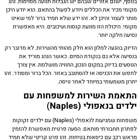
בנוסף, ישנם אזורים שבהם יש הגבלות תנועה מסוימות. נהג
מקומי מכיר את הכללים ויודע לפעול בהתאם. הוא יודע היכן
מותר לעצור והיכן לא. זהו ידע שלא תמיד ברור למי שאינו
מקומי. היכולת הזו מונעת קנסות ועיכובים. היא מאפשרת
נסיעה חלקה יותר.
הדיוק בהגעה למלון הוא חלק מהותי מהשירות. לא מדובר רק
בנסיעה אלא גם בנקודת הסיום. כאשר הנהג מוריד את
הנוסעים בדיוק במקום הנכון, החוויה מושלמת. אין צורך
לחפש את הכניסה או להסתובב באזור. הכל ברור ומסודר. זהו
יתרון משמעותי במיוחד לאחר טיסה.
התאמת השירות למשפחות עם
ילדים בנאפולי (Naples)
משפחות שמגיעות לנאפולי (Naples) עם ילדים זקוקות
לפתרון תחבורתי מותאם. הסעה פרטית מאפשרת להזמין
מראש רכב עם כיסאות בטיחות. זהו פרט קריטי שלא תמיד