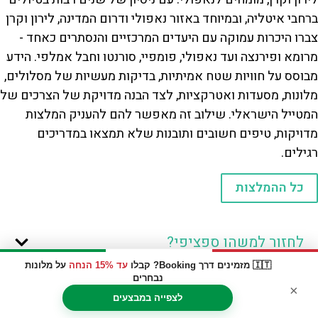
ברחבי איטליה, ובמיוחד באזור נאפולי ודרום המדינה, לירון וקרן
צברו היכרות עמוקה עם היעדים המרכזיים והנסתרים כאחד -
מרומא ופירנצה ועד נאפולי, פומפיי, סורנטו וחבל אמלפי. הידע
מבוסס על חוויות שטח אמיתיות, בדיקות מעשיות של מסלולים,
מלונות, מסעדות ואטרקציות, לצד הבנה מדויקת של הצרכים של
המטייל הישראלי. שילוב זה מאפשר להם להעניק המלצות
מדויקות, טיפים חשובים ותובנות שלא תמצאו במדריכים
רגילים.
כל ההמלצות
לחזור למשהו ספציפי?
🇮🇹 מזמינים דרך Booking? קבלו
עד 15% הנחה
על מלונות
נבחרים
×
לצפייה במבצעים