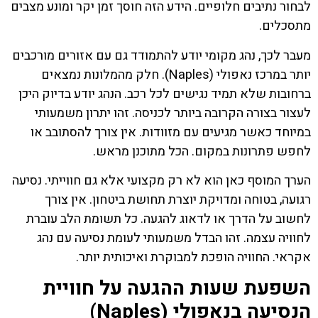
לבחור נתיבים חלופיים. הידע הזה חוסך זמן יקר ומונע מצבים
מתסכלים.
מעבר לכך, נהג מקומי יודע להתמודד גם עם אזורים מורכבים
יותר במרכז נאפולי (Naples). חלק מהמלונות נמצאים
ברחובות שלא תמיד נגישים לכל רכב. הנהג יודע בדיוק היכן
לעצור בצורה הקרובה ביותר לכניסה. זהו יתרון משמעותי
במיוחד כאשר מגיעים עם מזוודות. אין צורך להסתובב או
לחפש פתרונות במקום. הכל מתוכנן מראש.
הערך המוסף כאן הוא לא רק מקצועי אלא גם חווייתי. נסיעה
רגועה, בטוחה ומדויקת יוצרת תחושת ביטחון. אין צורך
לחשוב על הדרך או לדאוג להגעה. כל תשומת הלב עוברת
לחוויה עצמה. זהו הבדל משמעותי לעומת נסיעה עם נהג
אקראי. החוויה הופכת למבוקרת ואיכותית יותר.
השפעת שעות ההגעה על חוויית
הנסיעה בנאפולי (Naples)