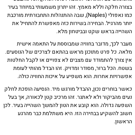
בצורה חלקה וללא מאמץ. זהו יתרון משמעותי במיוחד בעיר
כמו נאפולי (Naples), שבה ההתנהלות התחבורתית מורכבת
יותר מהרגיל. הבחירה בשירות כזה מאפשרת להתחיל את
השהייה בראש שקט ובביטחון מלא.
מעבר לכך, מדובר בחוויה שמבוססת על התאמה אישית
מלאה. כל פרט מתוכנן מראש בהתאם לצרכים של הנוסעים.
אין צורך להתמודד עם מצבים לא צפויים או לקבל החלטות
בשטח. הכל ברור, מסודר ומדויק. זהו הבדל מהותי לעומת
אפשרויות אחרות. הוא משפיע על איכות החוויה כולה.
כאשר בוחרים נכון, ההבדל מורגש מיד. הנסיעה הופכת לחלק
נעים מהביקור ולא לאתגר. זהו מרכיב קטן לכאורה, אך בעל
השפעה גדולה. הוא קובע את הטון להמשך השהייה בעיר. לכן
חשוב להשקיע בבחירה הזו. היא משתלמת כבר מהרגע
הראשון.