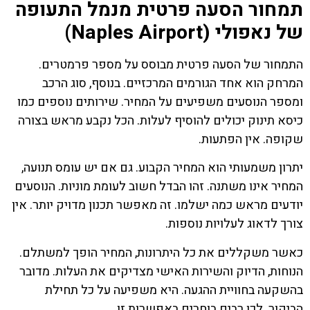
תמחור הסעה פרטית מנמל התעופה
של נאפולי (Naples Airport)
התמחור של הסעה פרטית מבוסס על מספר פרמטרים.
המרחק הוא אחד הגורמים המרכזיים. בנוסף, סוג הרכב
ומספר הנוסעים משפיעים על המחיר. שירותים נוספים כמו
כיסא תינוק יכולים להוסיף לעלות. הכל נקבע מראש בצורה
שקופה. אין הפתעות.
יתרון משמעותי הוא המחיר הקבוע. גם אם יש עומס תנועה,
המחיר אינו משתנה. זהו הבדל חשוב לעומת מוניות. הנוסעים
יודעים מראש כמה ישלמו. זה מאפשר תכנון מדויק יותר. אין
צורך לדאוג לעלויות נוספות.
כאשר משקללים את כל היתרונות, המחיר הופך למשתלם.
הנוחות, הדיוק והשירות האישי מצדיקים את העלות. מדובר
בהשקעה בחוויית ההגעה. היא משפיעה על כל תחילת
הביקור. לכן רבים בוחרים באפשרות זו.