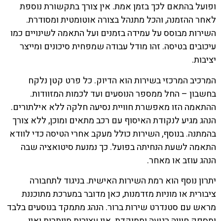
ופועל בהתאם לכך בזמן אמת. אין צורך בתקשורת נוספת
לאחר ההזמנה, והכל מתנהל בצורה אוטומטית ומסודרת.
השירות מבוסס על עמידה בזמנים ועל התאמה לשינויים כמו
עיכובים בטיסה. זהו מודל עבודה שמפחית סיכונים ומייצר
יציבות.
המרכיב המרכזי בשירות הוא הדיוק. כל פרט קטן נלקח
בחשבון – החל ממספר הנוסעים ועד לכמות המזוודות.
ההתאמה הזו מאפשרת חוויית נסיעה חלקה ללא אילתורים.
הנהג מגיע לנקודת האיסוף עם רכב מתאים ומוכן, ללא צורך
בהמתנה. בנוסף, השירות כולל מעקב אחרי הטיסה כדי לוודא
התאמה לשעת הנחיתה בפועל. כך נמנעת סיטואציה שבה
הנהג עוזב או מאחר.
יתרון נוסף הוא רמת השירות האישית. בניגוד לתחבורה
ציבורית או מוניות מזדמנות, כאן מדובר במערכת מתוכננת
מראש עם סטנדרט שירות ברור. הנהג מתמקד בנוסעים בלבד
ומספק חוויה רגועה וממוקדת. אין עצירות מיותרות ואין