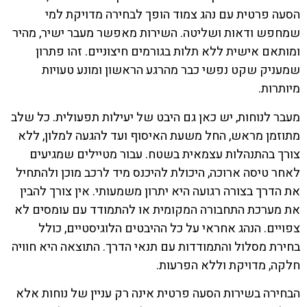
הסעה פרטית עם נהג צמוד הופך לבחירה מדויקת למי
שמחפש ודאות ושליטה. השירות מאפשר מעבר ישיר, מהיר
ומותאם אישית ללא תלות בגורמים חיצוניים. זהו פתרון
שמעניק שקט נפשי כבר מהרגע הראשון ומונע טעויות
מיותרות.
מעבר לנוחות, יש כאן גם היבט של יעילות תפעולית. כל שלב
מתוזמן מראש, החל משעת האיסוף ועד להגעה למלון, ללא
צורך בהתנהלות עצמאית בשטח. עבור מטיילים שמגיעים
לאחר טיסה ארוכה, היכולת להיכנס מיד לרכב מוכן ולהתחיל
את הדרך בצורה רגועה היא יתרון משמעותי. אין צורך להבין
את מערכת התחבורה המקומית או להתמודד עם עומסים לא
צפויים. הנהג אחראי על כל ההיבטים הלוגיסטיים, כולל
בחירת מסלול והתמודדות עם תנאי הדרך. התוצאה היא חוויה
חלקה, מדויקת וללא הפרעות.
הבחירה בשירות הסעה פרטית אינה רק עניין של נוחות אלא