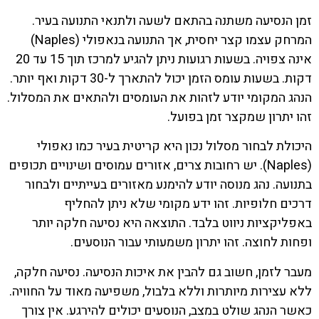
זמן הנסיעה משתנה בהתאם לשעה ולתנאי התנועה בעיר.
המרחק עצמו קצר יחסית, אך התנועה בנאפולי (Naples)
אינה צפויה. בשעות רגועות ניתן להגיע למרכז תוך 15 עד 20
דקות. בשעות עומס הזמן יכול להתארך ל-30 דקות ואף יותר.
הנהג המקומי יודע לזהות את העומסים ולהתאים את המסלול.
זהו יתרון שמקצר זמן בפועל.
היכולת לבחור מסלול נכון היא קריטית בעיר כמו נאפולי
(Naples). יש רחובות צרים, אזורים עמוסים ושינויים תכופים
בתנועה. נהג מנוסה יודע להימנע מאזורים בעייתיים ולבחור
דרכים חלופיות. זהו ידע מקומי שלא ניתן להחליף
באפליקציות ניווט בלבד. התוצאה היא נסיעה חלקה יותר
ופחות לחוצה. זהו יתרון משמעותי עבור הנוסעים.
מעבר לזמן, חשוב גם להבין את איכות הנסיעה. נסיעה חלקה,
ללא עצירות מיותרות וללא בלבול, משפיעה מאוד על החוויה.
כאשר הנהג שולט במצב, הנוסעים יכולים להירגע. אין צורך