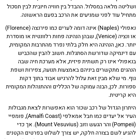
ושליטה מלאה במסלול. ההבדל בין חוויה חיובית לבין תסכול
מתחיל עוד לפני שמניעים את הרכב בפעם הראשונה.
נאפולי (Naples) אינה דומה לערים כמו פירנצה (Florence)
או ונציה (Venice), שבהן הנהיגה פחות רלוונטית או מוסדרת
יותר. כאן, הנהיגה היא חלק בלתי נפרד מהתרבות המקומית,
עם דינמיקה שדורשת הסתגלות. חשוב להבין שהכביש
בנאפולי אינו רק תשתית פיזית, אלא מערכת חיה שבה
הנהגים מתקשרים ביניהם באמצעות תנועה, צפירות ושפת
גוף. מי שלא מבין זאת עלול להרגיש אבוד בתוך דקות
ספורות. לכן, הבנה עמוקה של הכללים וההתנהלות המקומית
היא קריטית.
היתרון הגדול של רכב שכור הוא האפשרות לצאת מגבולות
העיר אל יעדים כמו חבל אמאלפי (Amalfi Coast), פומפיי
(Pompeii) והר הגעש וזוב (Mount Vesuvius). אך כדי
להגיע לשם בצורה חלקה, יש צורך לשלוט בפרטים הקטנים