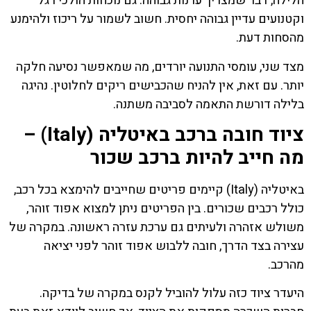
הלילה, דבר שמצריך ערנות גבוהה. גם נוכחות הולכי רגל
וקטנועים עדיין גבוהה יחסית. חשוב לשמור על ריכוז ולהימנע
מהסחות דעת.
מצד שני, עומסי התנועה יורדים, מה שמאפשר נסיעה חלקה
יותר. עם זאת, אין להניח שהכבישים ריקים לחלוטין. נהיגה
בלילה דורשת התאמה לסביבה משתנה.
ציוד חובה ברכב באיטליה (Italy) –
מה חייב להיות ברכב שכור
באיטליה (Italy) קיימים פריטים שחייבים להימצא בכל רכב,
כולל רכבים שכורים. בין הפריטים ניתן למצוא אפוד זוהר,
משולש אזהרה ולעיתים גם ערכת עזרה ראשונה. במקרה של
עצירה בצד הדרך, חובה ללבוש אפוד זוהר לפני יציאה
מהרכב.
היעדר ציוד כזה עלול להוביל לקנס במקרה של בדיקה.