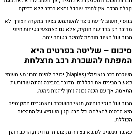
חברות השכרה מספקות את הציוד, אך חשוב לוודא זאת בעת
קבלת הרכב. אין להניח שהכל נמצא ברכב ללא בדיקה.
בנוסף, חשוב לדעת כיצד להשתמש בציוד במקרה הצורך. לא
מדובר רק בדרישה חוקית, אלא גם באמצעי בטיחות חיוני.
הבנה של הציוד תורמת לנהיגה בטוחה יותר.
סיכום – שליטה בפרטים היא
המפתח להשכרת רכב מוצלחת
השכרת רכב בנאפולי (Naples) יכולה להיות יתרון משמעותי
כאשר מבינים את הכללים. מדובר בסביבה נהיגה שדורשת
התאמה, אך עם הכנה נכונה ניתן ליהנות ממנה.
הבנה של חוקי הנהיגה, תנאי ההשכרה והאתגרים המקומיים
היא הבסיס להצלחה. כל פרט קטן משפיע על התוצאה
הכוללת.
כאשר ניגשים לנושא בצורה מקצועית ומדויקת, הרכב הופך