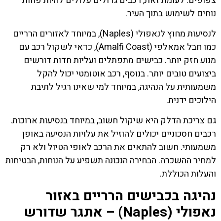
צפופים. לעומת זאת, רכבים גדולים עלולים להיות פחות
נוחים לשימוש בתוך העיר.
לנסיעות מחוץ לנאפולי (Naples), במיוחד לאזורים הרריים
כמו חבל אמאלפי (Amalfi Coast), כדאי לשקול רכב עם
מנוע חזק יותר. כבישים מתפתלים ועליות חדות דורשים
ביצועים טובים יותר. בנוסף, רכב אוטומטי יכול להקל
משמעותית על הנהיגה, במיוחד למי שאינו רגיל לתיבת
הילוכים ידנית.
גם צריכת הדלק היא שיקול חשוב, במיוחד בנסיעות ארוכות.
רכבים חסכוניים יכולים להוזיל את עלויות הנסיעה באופן
משמעותי. חשוב להתאים את הרכב לאופי הטיול ולא רק
למחיר ההשכרה. הבחירה הנכונה תשפיע על הנוחות, הבטיחות
והעלות הכוללת.
נהיגה בכבישים הרריים באזור
נאפולי (Naples) – אתגר שדורש