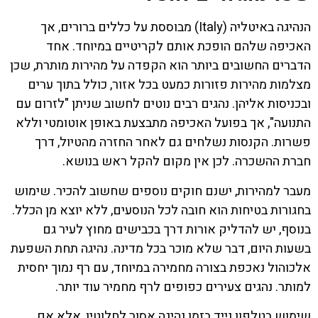
הנהיגה באיטליה (Italy) מבוססת על כללים ברורים, אך
האכיפה שלהם הופכת אותם לקריטיים במיוחד. אחד
הדברים החשובים ביותר הוא הקפדה על מהירות מותרת, שכן
מצלמות מהירות פזורות כמעט בכל אזור, כולל בתוך ערים
ובכניסות אליהן. נהגים רבים נוטים לחשוב שניתן "לזרום עם
התנועה", אך בפועל האכיפה מתבצעת באופן אוטומטי וללא
פשרות. הקנסות נשלחים גם לאחר החזרה מהטיול, דרך
חברת ההשכרה. לכן אין מקום להקל ראש בנושא.
מעבר למהירות, ישנם חוקים נוספים שחשוב להכיר. שימוש
בחגורות בטיחות הוא חובה לכל הנוסעים, ללא יוצא מן הכלל.
בנוסף, יש להדליק אורות דרך בכבישים מחוץ לעיר גם
בשעות היום, דבר שלא מוכר בכל מדינה. נהיגה תחת השפעת
אלכוהול נאכפת בצורה מחמירה במיוחד, עם רף נמוך יחסית
למותר. נהגים צעירים כפופים לרף מחמיר עוד יותר.
שימוש בטלפון נייד בזמן נהיגה אסור לחלוטין, אלא אם