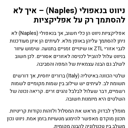
ניווט בנאפולי (Naples) – איך לא
להסתמך רק על אפליקציות
אפליקציות ניווט הן כלי חשוב, אך בנאפולי (Naples) לא
ניתן להסתמך עליהן באופן מלא. לעיתים הן אינן מעודכנות
לגבי אזורי ZTL או שינויים זמניים בתנועה. שימוש עיוור
בניווט עלול להוביל לכניסה לאזורים אסורים. לכן חשוב
לשלב גם הבנה עצמאית של המפה והסביבה.
שלטי הכוונה באיטליה (Italy) ברורים יחסית, אך דורשים
תשומת לב. לעיתים יש שילוב בין שמות מקומיים לשמות
רשמיים, דבר שעלול לבלבל נהגים זרים. קריאה נכונה של
השלטים היא מיומנות חשובה.
מומלץ לבדוק מראש את המסלול ולזהות נקודות קריטיות.
תכנון מוקדם מאפשר להימנע מטעויות בזמן אמת. ניווט נכון
משלב בין טכנולוגיה להבנה מקומית.