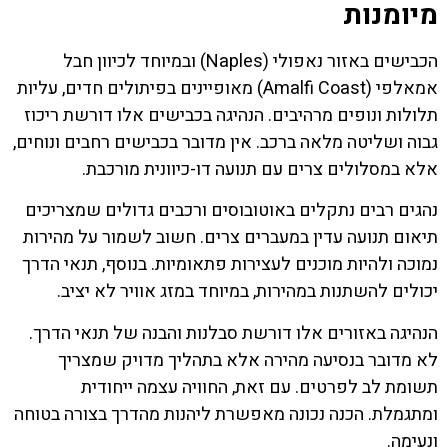
מיומנות
הכבישים באזור נאפולי (Naples) ובמיוחד לכיוון חבל
אמאלפי (Amalfi Coast) מאופיינים בפיתולים חדים, עליות
תלולות ונופים מרהיבים. הנהיגה בכבישים אלו דורשת ריכוז
גבוה ושליטה מלאה ברכב. אין מדובר בכבישים רחבים ונוחים,
אלא במסלולים צרים עם תנועה דו-כיוונית מורכבת.
נהגים רבים נתקלים באוטובוסים ורכבים גדולים שמצריכים
תיאום תנועה עדין במעברים צרים. חשוב לשמור על מהירות
נמוכה ולהיות מוכנים לעצירות פתאומיות. בנוסף, תנאי הדרך
יכולים להשתנות במהירות, במיוחד במזג אוויר לא יציב.
הנהיגה באזורים אלו דורשת סבלנות והבנה של תנאי הדרך.
לא מדובר בנסיעה מהירה אלא בתהליך מדויק שמצריך
תשומת לב לפרטים. עם זאת, החוויה עצמה ייחודית
ומתגמלת. הכנה נכונה מאפשרת ליהנות מהדרך בצורה בטוחה
ונעימה.