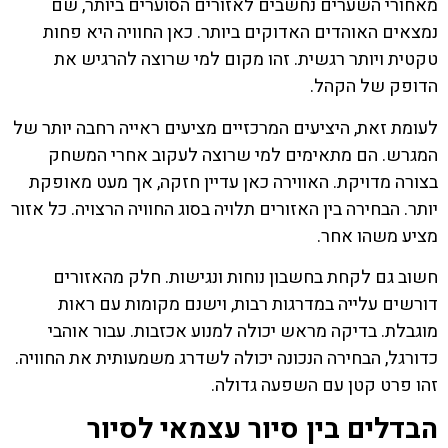
מאחורי השערים נחשבים לאזורים הסוערים ביותר, שם
נמצאים האוהדים האדוקים ביותר. כאן החוויה היא פחות
טקטית ויותר רגשית. זהו מקום למי שרוצה להרגיש את
הדופק של הקהל.
לעומת זאת, היציעים המרכזיים מציעים ראייה רחבה יותר של
המגרש. הם מתאימים למי שרוצה לעקוב אחרי המשחק
בצורה מדויקת. האווירה כאן עדיין חזקה, אך מעט מאופקת
יותר. הבחירה בין האזורים תלויה בסוג החוויה הרצויה. כל אזור
מציע משהו אחר.
חשוב גם לקחת בחשבון נוחות ונגישות. חלק מהאזורים
דורשים עלייה במדרגות רבות, וישנם מקומות עם ראות
מוגבלת. בדיקה מראש יכולה למנוע אכזבות. עבור אוהבי
כדורגל, הבחירה הנכונה יכולה לשדרג משמעותית את החוויה.
זהו פרט קטן עם השפעה גדולה.
הבדלים בין סיור עצמאי לסיור