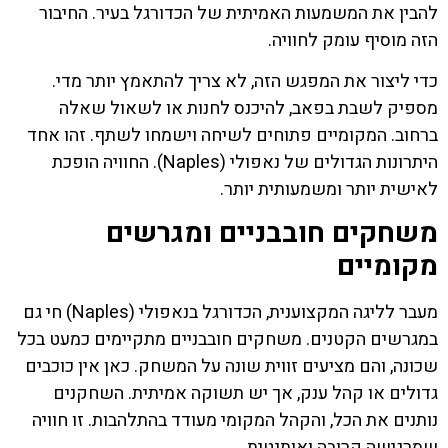
להבין את המשמעות האמיתית של הכדורגל בעיר. החיבור
הזה מוסיף עומק לחוויה.
כדי ליצור את המפגש הזה, לא צריך להתאמץ יותר מדי.
מספיק לשבת בפאב, להיכנס לחנות או לשאול שאלה
ברחוב. המקומיים פתוחים לשיחה וישמחו לשתף. זהו אחד
היתרונות הגדולים של נאפולי (Naples). החוויה הופכת
לאישית יותר ומשמעותית יותר.
משחקים חובבניים ומגרשים
מקומיים
מעבר לליגה המקצוענית, הכדורגל בנאפולי (Naples) חי גם
במגרשים הקטנים. משחקים חובבניים מתקיימים כמעט בכל
שכונה, והם מציעים זווית שונה על המשחק. כאן אין כוכבים
גדולים או קהל ענק, אך יש תשוקה אמיתית. השחקנים
נותנים את הכל, והקהל המקומי מעודד בהתלהבות. זו חוויה
שמרגישה קרובה ואותנטית.