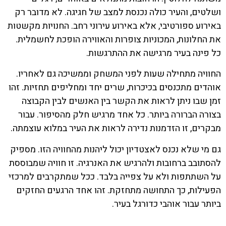
ושלטים, והעיר כולה נכנסת למצב של חגיגה. לא מדובר רק
באירוע ספורטיבי, אלא באירוע עירוני רחב. החנויות מקשטות
את החלונות, המכוניות צופרות והאווירה הופכת לחשמלית.
כל פינה בעיר מרגישה את ההתרגשות.
החוויה מתחילה שעות לפני המשחק וממשיכה גם לאחריו.
אוהדים מתכנסים בכיכרות, שרים יחד ומחליפים תחזיות. זהו
זמן שבו ניתן לראות את הקשר בין האנשים לבין הקבוצה
בצורה הברורה ביותר. כל אחד מרגיש חלק מהסיפור. עבור
מבקרים, זו הזדמנות נדירה לראות את העיר במלוא עוצמתה.
גם מי שלא נכנס לאצטדיון יכול ליהנות מהחוויה הזו. מספיק
להסתובב ברחובות ולהרגיש את האנרגיה. זו חוויה שמבוססת
על השתתפות ולא על צפייה בלבד. ככל שמתקרבים למרכזי
הפעילות, כך התחושה מתחזקת. זהו אחד הרגעים החזקים
ביותר עבור אוהבי כדורגל בעיר.