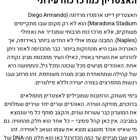
האצטדיון כמרכז כוח עירוני
האצטדיון דייגו ארמנדו מרדונה (Diego Armando
Maradona Stadium) הוא לא רק מקום שבו מתקיימים
משחקים, אלא מרכז כוח תרבותי שמגדיר את נאפולי
(Naples). המבנה עצמו אולי לא החדש ביותר באירופה, אך
האנרגיה שבו היא מהחזקות ביותר. כבר מהכניסה לאזור ניתן
להרגיש את השינוי באוויר, כאילו העיר מתכנסת סביב נקודה
אחת. האוהדים מגיעים מכל שכונה ומכל גיל, והתחושה היא
של קהילה שמתאחדת סביב מטרה משותפת. זהו מרחב שבו
רגשות מתפרצים בצורה ישירה וללא פילטרים.
בימי משחק, הרחובות שמובילים לאצטדיון מתמלאים
בדוכנים, מוזיקה ושירה. האוהדים שרים יחד שירים שמלווים
את המועדון כבר עשרות שנים, והקצב סוחף כל מי שנמצא
בסביבה. אין כאן קהל פסיבי – כל אחד הוא חלק מהחוויה. גם
מי שאינו אוהד מושבע מוצא את עצמו נשאב לאווירה. זהו
רגע שבו מבינים עד כמה הכדורגל כאן הוא חלק מה-DNA של