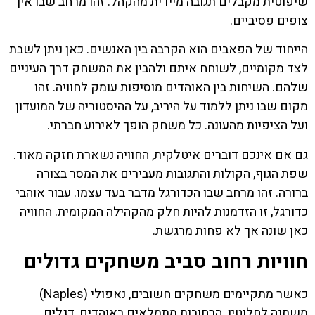
שיפוטית מקבלים תגובה מיידית מהקהל. זהו מרחב שבו אין
צופים פסיביים.
הייחוד של הפאבים הוא הקרבה בין האנשים. כאן ניתן לשבת
לצד מקומיים, לשוחח איתם ולהבין את המשחק דרך העיניים
שלהם. השיחות בין האוהדים מוסיפות עומק לחוויה. זהו
מקום שבו ניתן ללמוד על היריב, על ההיסטוריה של המועדון
ועל הציפיות מהעונה. כל משחק הופך לאירוע חברתי.
גם אם אינכם דוברים איטלקית, החוויה נשארת חזקה מאוד.
שפת הגוף, הקולות והתגובות מעבירים את המסר בצורה
ברורה. זהו מרחב שבו הכדורגל מדבר בעד עצמו. עבור אוהבי
כדורגל, זו הזדמנות להיות חלק מהקהילה המקומית. החוויה
כאן שונה אך לא פחות מרגשת.
חוויות רחוב סביב משחקים גדולים
כאשר מתקיימים משחקים חשובים, נאפולי (Naples)
משתנה לחלוטין. הרחובות מתמלאים באוהדים, דגלים