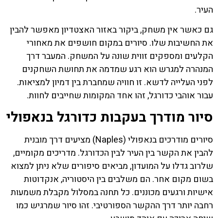
העיר.
גם כאשר אין משחק, ביקור באזור האצטדיון מאפשר להבין
את החשיבות שלו. סיורים במקום חושפים את מאחורי
הקלעים ומספקים זווית שונה על המשחק. המעבר דרך
המנהרה למגרש הוא רגע שמדמה את תחושת השחקנים
לפני העלייה לדשא. זו חוויה שמחברת בין דמיון למציאות.
עבור אוהבי כדורגל, זהו אחד המקומות שחייבים לחוות.
סיור מודרך בעקבות כדורגל בנאפולי
סיורים מודרכים בנאפולי (Naples) מציעים דרך מובנית
להבין את הקשר בין העיר לבין הכדורגל. מדריכים מקומיים,
שלרוב גדלו על המועדון, מביאים סיפורים שלא ניתן למצוא
בשום מקום אחר. הם משלבים בין היסטוריה, אנקדוטות
אישיות ורגעים מכוננים. כל תחנה במסלול מקבלת משמעות
רחבה יותר דרך ההקשר הספורטיבי. זהו סיור שמרגיש כמו