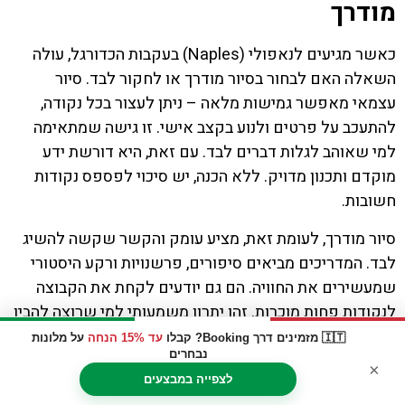
מודרך
כאשר מגיעים לנאפולי (Naples) בעקבות הכדורגל, עולה
השאלה האם לבחור בסיור מודרך או לחקור לבד. סיור
עצמאי מאפשר גמישות מלאה – ניתן לעצור בכל נקודה,
להתעכב על פרטים ולנוע בקצב אישי. זו גישה שמתאימה
למי שאוהב לגלות דברים לבד. עם זאת, היא דורשת ידע
מוקדם ותכנון מדויק. ללא הכנה, יש סיכוי לפספס נקודות
חשובות.
סיור מודרך, לעומת זאת, מציע עומק והקשר שקשה להשיג
לבד. המדריכים מביאים סיפורים, פרשנויות ורקע היסטורי
שמעשירים את החוויה. הם גם יודעים לקחת את הקבוצה
לנקודות פחות מוכרות. זהו יתרון משמעותי למי שרוצה להבין
את התמונה המלאה. החוויה הופכת למובנית וברורה יותר.
🇮🇹 מזמינים דרך Booking? קבלו
עד 15% הנחה
על מלונות
נבחרים
×
הבחירה בין האפשרויות תלויה בסגנון האישי. יש מי שמעדיף
לצפייה במבצעים
חופש מוחלט, ויש מי שמעדיף מסגרת עם הסברים. ניתן גם