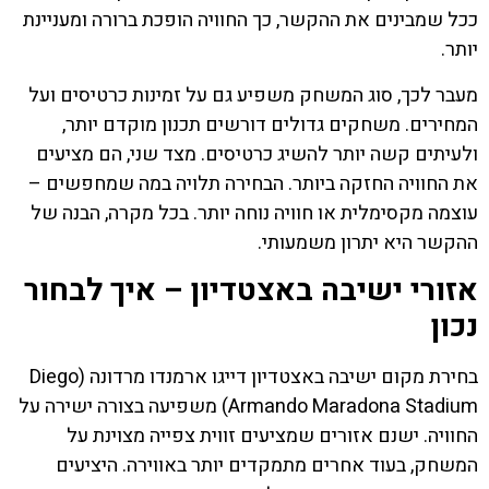
ככל שמבינים את ההקשר, כך החוויה הופכת ברורה ומעניינת
יותר.
מעבר לכך, סוג המשחק משפיע גם על זמינות כרטיסים ועל
המחירים. משחקים גדולים דורשים תכנון מוקדם יותר,
ולעיתים קשה יותר להשיג כרטיסים. מצד שני, הם מציעים
את החוויה החזקה ביותר. הבחירה תלויה במה שמחפשים –
עוצמה מקסימלית או חוויה נוחה יותר. בכל מקרה, הבנה של
ההקשר היא יתרון משמעותי.
אזורי ישיבה באצטדיון – איך לבחור
נכון
בחירת מקום ישיבה באצטדיון דייגו ארמנדו מרדונה (Diego
Armando Maradona Stadium) משפיעה בצורה ישירה על
החוויה. ישנם אזורים שמציעים זווית צפייה מצוינת על
המשחק, בעוד אחרים מתמקדים יותר באווירה. היציעים