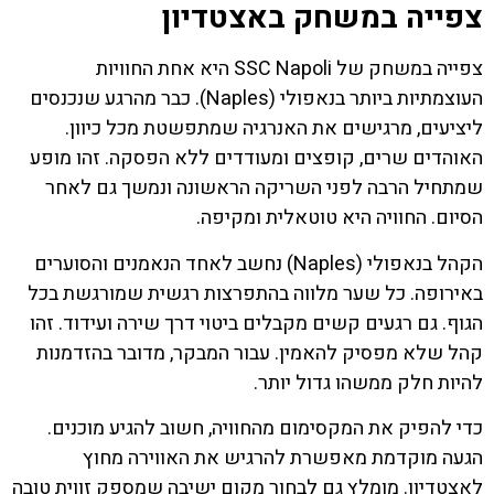
צפייה במשחק באצטדיון
צפייה במשחק של SSC Napoli היא אחת החוויות
העוצמתיות ביותר בנאפולי (Naples). כבר מהרגע שנכנסים
ליציעים, מרגישים את האנרגיה שמתפשטת מכל כיוון.
האוהדים שרים, קופצים ומעודדים ללא הפסקה. זהו מופע
שמתחיל הרבה לפני השריקה הראשונה ונמשך גם לאחר
הסיום. החוויה היא טוטאלית ומקיפה.
הקהל בנאפולי (Naples) נחשב לאחד הנאמנים והסוערים
באירופה. כל שער מלווה בהתפרצות רגשית שמורגשת בכל
הגוף. גם רגעים קשים מקבלים ביטוי דרך שירה ועידוד. זהו
קהל שלא מפסיק להאמין. עבור המבקר, מדובר בהזדמנות
להיות חלק ממשהו גדול יותר.
כדי להפיק את המקסימום מהחוויה, חשוב להגיע מוכנים.
הגעה מוקדמת מאפשרת להרגיש את האווירה מחוץ
לאצטדיון. מומלץ גם לבחור מקום ישיבה שמספק זווית טובה