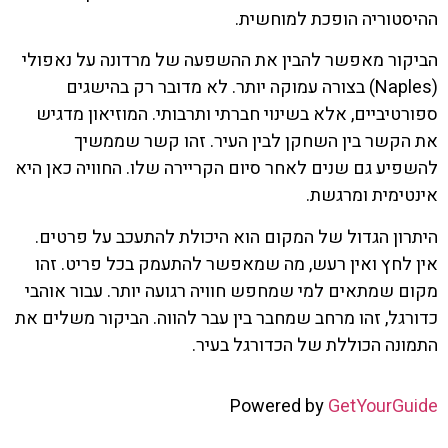
ההיסטוריה הופכת למוחשית.
הביקור מאפשר להבין את ההשפעה של מרדונה על נאפולי
(Naples) בצורה עמוקה יותר. לא מדובר רק בהישגים
ספורטיביים, אלא בשינוי חברתי ותרבותי. המוזיאון מדגיש
את הקשר בין השחקן לבין העיר. זהו קשר שממשיך
להשפיע גם שנים לאחר סיום הקריירה שלו. החוויה כאן היא
אינטימית ומרגשת.
היתרון הגדול של המקום הוא היכולת להתעכב על פרטים.
אין לחץ ואין רעש, מה שמאפשר להתעמק בכל פריט. זהו
מקום שמתאים למי שמחפש חוויה רגועה יותר. עבור אוהבי
כדורגל, זהו מרחב שמחבר בין עבר להווה. הביקור משלים את
התמונה הכוללת של הכדורגל בעיר.
Powered by
GetYourGuide