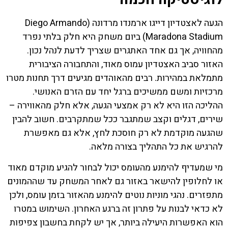
הגעה לאצטדיון דייגו ארמנדו מרדונה (Diego Armando
Maradona Stadium) ביום משחק היא חלק בלתי נפרד
מהחוויה, אך גם אחד האתגרים שצריך לדעת לנהל נכון.
האזור סביב האצטדיון עמוס מאוד, והתחבורה הציבורית
מתמלאת במהירות. רבים מהאוהדים מגיעים דרך תחנות מטרו
מרכזיות ומשם ממשיכים ברגל יחד עם הזרם האנושי.
ההליכה הזו היא לא רק אמצעי הגעה, אלא חלק מהאווירה –
שירים, דגלים וקצב שמתגבר ככל שמתקרבים. חשוב להבין
שהגעה מוקדמת לא רק חוסכת לחץ, אלא גם מאפשרת
להרגיש את כל התהליך בצורה מלאה.
מי שמעדיף להימנע מהעומס יכול לבחור להגיע מוקדם מאוד
או לחלופין להישאר באזור גם לאחר המשחק עד שההמונים
מתפזרים. נהגי מוניות נוטים להימנע מהאזור בזמן עומס, ולכן
לא כדאי לבנות על פתרון זה ברגע האחרון. השימוש במטרו
הוא האפשרות היעילה ביותר, אך יש לקחת בחשבון צפיפות