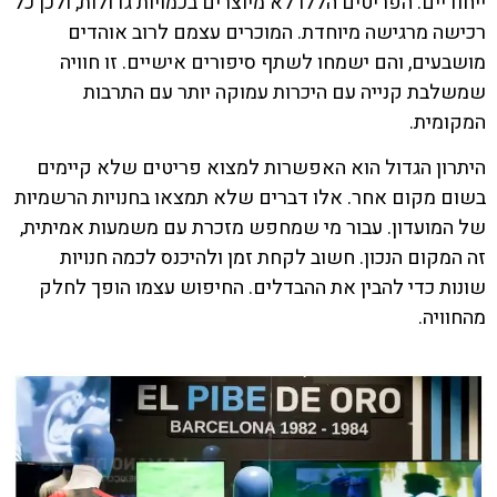
ייחודיים. הפריטים הללו לא מיוצרים בכמויות גדולות, ולכן כל
רכישה מרגישה מיוחדת. המוכרים עצמם לרוב אוהדים
מושבעים, והם ישמחו לשתף סיפורים אישיים. זו חוויה
שמשלבת קנייה עם היכרות עמוקה יותר עם התרבות
המקומית.
היתרון הגדול הוא האפשרות למצוא פריטים שלא קיימים
בשום מקום אחר. אלו דברים שלא תמצאו בחנויות הרשמיות
של המועדון. עבור מי שמחפש מזכרת עם משמעות אמיתית,
זה המקום הנכון. חשוב לקחת זמן ולהיכנס לכמה חנויות
שונות כדי להבין את ההבדלים. החיפוש עצמו הופך לחלק
מהחוויה.