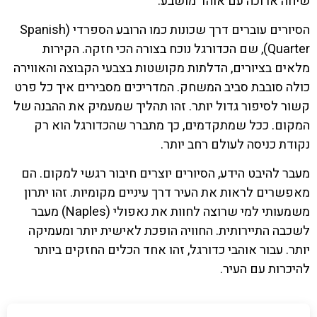
שיחה ארוכה עם אוהד מושבע.
הסיורים עוברים דרך שכונות כמו הרובע הספרדי (Spanish
Quarter), שם הכדורגל נוכח בצורה הכי חזקה. הקירות
מלאים בציורים, הדלתות מקושטות בצבעי הקבוצה והאווירה
כולה סובבת סביב המשחק. המדריכים מסבירים איך כל פרט
קשור לסיפור גדול יותר. זהו תהליך שמעמיק את ההבנה של
המקום. ככל שמתקדמים, כך מתברר שהכדורגל הוא רק
נקודת כניסה לעולם רחב יותר.
מעבר להיבט הידע, הסיורים יוצרים חיבור רגשי למקום. הם
מאפשרים לראות את העיר דרך עיניים מקומיות. זהו יתרון
משמעותי למי שרוצה לחוות את נאפולי (Naples) מעבר
לשכבה התיירותית. החוויה הופכת לאישית יותר ומעמיקה
יותר. עבור אוהבי כדורגל, זהו אחד הכלים החזקים ביותר
להיכרות עם העיר.