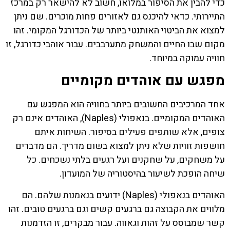
כדי להבין את הסיפור במלואו, חשוב לא להישאר רק במרכז
התיירותי. כדאי להיכנס גם לאזורים פחות מוכרים. שם ניתן
למצוא את הביטוי האותנטי ביותר של הכדורגל המקומי. זהו
מקום שבו החיים והמשחק מתערבבים. עבור אוהבי כדורגל, זו
חוויה עמוקה במיוחד.
מפגש עם אוהדים מקומיים
אחד המרכיבים החשובים ביותר בחוויה הוא המפגש עם
האוהדים המקומיים. בנאפולי (Naples), האוהדים אינם רק
צופים, אלא שותפים פעילים בסיפור. השיחות איתם
חושפות זוויות שלא ניתן למצוא בשום מדריך. הם מדברים
על משחקים, על שחקנים ועל רגעים בלתי נשכחים. כל
שיחה הופכת לשיעור בהיסטוריה של המועדון.
האוהדים בנאפולי (Naples) ידועים בנאמנות שלהם. הם
מלווים את הקבוצה גם ברגעים קשים וגם ברגעים טובים. זהו
קשר שמבוסס על זהות וגאווה. עבור מבקרים, זו הזדמנות