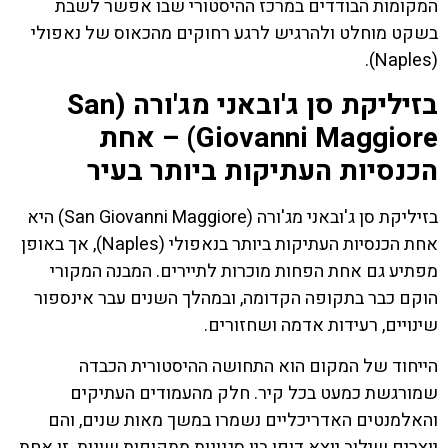
המקומות הבודדים במרכז ההיסטורי שבו אפשר לשבת
בשקט מוחלט ולהרגיש לרגע רחוקים מהכאוס של נאפולי
(Naples).
בזיליקת סן ג'ובאני מג'ורה (San
Giovanni Maggiore) – אחת
הכנסיות העתיקות ביותר בעיר
בזיליקת סן ג'ובאני מג'ורה (San Giovanni Maggiore) היא
אחת הכנסיות העתיקות ביותר בנאפולי (Naples), אך באופן
מפתיע גם אחת הפחות מוכרות לתיירים. המבנה המקורי
הוקם כבר בתקופה הקדומה, ובמהלך השנים עבר אינספור
שינויים, רעידות אדמה ושחזורים.
הייחוד של המקום הוא התחושה ההיסטורית הכבדה
שמורגשת כמעט בכל קיר. חלק מהעמודים העתיקים
והאלמנטים האדריכליים נשמרו במשך מאות שנים, והם
יוצרים שילוב יוצא דופן בין סגנונות מתקופות שונות. זו אחת