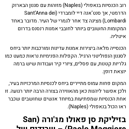
רוב הכנסיות בנאפולי (Naples) מזוהות עם סגנון הבארוק
הדרמטי, אך סנט'אנה דיי לומברדי (Sant'Anna dei
Lombardi) מציגה צד אחר לגמרי של העיר. מדובר באחד
המקומות החשובים ביותר לחובבי אמנות רנסנס בדרום
איטליה.
הכנסייה מלאה ביצירות אמנות עדינות ומורכבות יותר ביחס
לסגנון הנפוליטני הרגיל. הקפלות הפנימיות נראות כמעט כמו
גלריות קטנות, עם פסלים, ציורי קיר ועבודות שיש ברמה
יוצאת דופן.
המקום פחות עמוס מתיירים ביחס לכנסיות המרכזיות בעיר,
ולכן אפשר ליהנות כאן מהאווירה בצורה הרבה יותר רגועה. זו
אחת הכנסיות שמפתיעות במיוחד אנשים שחושבים שכבר
ראו הכול בנאפולי (Naples).
בזיליקת סן פאולו מג'ורה (San