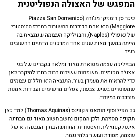
המפגש של האצולה הנפוליטנית
כיכר סן דומניקו מג'ורה (Piazza San Domenico
Maggiore) היא אחת הכיכרות החשובות במרכז ההיסטורי
של נאפולי (Naples), והבזיליקה העצומה שנמצאת בה
הייתה במשך מאות שנים אחד המרכזים הדתיים החשובים
בעיר.
הבזיליקה עצמה מפוארת מאוד ומלאה בקברים של בני
אצולה מקומיים. משפחות עשירות רבות בחרו להיקבר כאן
כדי להראות את מעמדן בעיר. התוצאה היא חללים עצומים
שמעוטרים בשיש צבעוני, פסלים מרשימים ועבודות אמנות
מורכבות במיוחד.
גם הפילוסוף תומאס אקווינס (Thomas Aquinas) למד כאן
תקופה מסוימת, ולכן המקום נחשב חשוב מאוד גם מבחינה
אינטלקטואלית והיסטורית. התחושה בתוך המבנה היא של
עוצמה, מסורת ועושר בלתי נגמר.