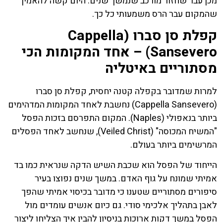
מכן עבר שחזור מורכב שנמשך שנים. היום קשה להאמין
שהמקום עבר הרס משמעותי כל כך.
קפלת סן סברו (Cappella
Sansevero) – אחד המקומות הכי
מסתוריים באיטליה
למרות שמדובר בקפלה קטנה יחסית, קפלת סן סברו
(Cappella Sansevero) נחשבת לאחד המקומות המדהימים
ביותר בנאפולי (Naples). המקום התפרסם בזכות הפסל
"המשיח המכוסה" (Veiled Christ), שנחשב לאחד הפסלים
המרשימים ביותר בעולם.
הייחוד של הפסל הוא שכבת השיש הדקה שנראית כמו בד
אמיתי שמונח על גוף האדם. במשך שנים נפוצו בעיר
סיפורים מסתוריים שטענו כי מדובר בכיסוי אמיתי שהפך
לאבן בתהליך אלכימי סודי. גם כיום אנשים עומדים מול
הפסל במשך דקות ארוכות בניסיון להבין איך הצליחו ליצור