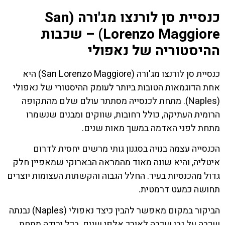
כנסיית סן לורנצו מג'ורה (San
Lorenzo Maggiore) – שכבות
ההיסטוריה של נאפולי
כנסיית סן לורנצו מג'ורה (San Lorenzo Maggiore) היא
אחת הדוגמאות הטובות ביותר לעומק ההיסטורי של נאפולי
(Naples). מתחת לכנסייה מסתתר עולם שלם מהתקופה
הרומית העתיקה, כולל רחובות, שווקים ומבנים שנשמרו
מתחת לפני האדמה במשך מאות שנים.
הכנסייה עצמה בנויה בסגנון גותי מרשים יחסית לדרום
איטליה, והיא שונה מאוד מהמראה הבארוקי שמאפיין חלק
גדול מהכנסיות בעיר. החלל הגבוה והקשתות העצומות יוצרים
תחושה כמעט דרמטית.
הביקור במקום מאפשר להבין כיצד נאפולי (Naples) נבנתה
שכבה על גבי שכבה לאורך אלפי שנים. בכל ירידה מתחת