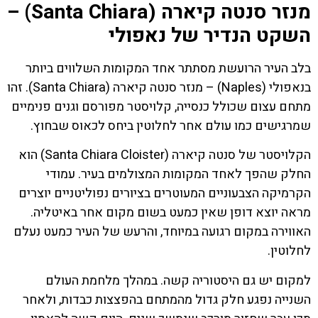
מנזר סנטה קיארה (Santa Chiara) –
השקט הנדיר של נאפולי
בלב העיר הרועשת מסתתר אחד המקומות השלווים ביותר
בנאפולי (Naples) – מנזר סנטה קיארה (Santa Chiara). זהו
מתחם עצום שכולל כנסייה, קלויסטר מפורסם וגנים פנימיים
שמרגישים כמו עולם אחר לחלוטין ביחס לכאוס שבחוץ.
הקלויסטר של סנטה קיארה (Santa Chiara Cloister) הוא
החלק שהפך לאחד המקומות המצולמים בעיר. עמודי
הקרמיקה הצבעוניים המעוטרים בציורים נפוליטניים יוצרים
מראה יוצא דופן שאין כמעט בשום מקום אחר באיטליה.
האווירה במקום רגועה במיוחד, והרעש של העיר כמעט נעלם
לחלוטין.
למקום יש גם היסטוריה קשה. במהלך מלחמת העולם
השנייה נפגע חלק גדול מהמתחם בהפצצות כבדות, ולאחר