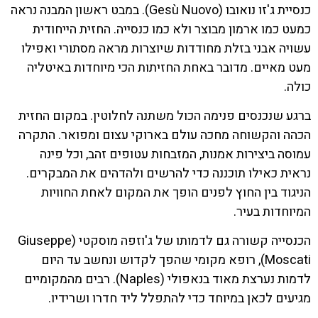
כנסיית ג'זו נואובו (Gesù Nuovo). במבט ראשון המבנה נראה
כמעט כמו ארמון מבוצר ולא כמו כנסייה. החזית הייחודית
עשויה אבני בזלת מחודדות שיוצרות מראה מסתורי ואפילו
מעט מאיים. מדובר באחת החזיתות הכי מיוחדות באיטליה
כולה.
ברגע שנכנסים פנימה הכול משתנה לחלוטין. במקום החזית
הכהה והקשוחה מחכה עולם בארוקי עצום ומפואר. התקרה
עמוסה ביצירות אמנות, המזבחות עטופים זהב, וכל פינה
נראית כאילו תוכננה כדי להרשים ולהדהים את המבקרים.
הניגוד בין החוץ לפנים הופך את המקום לאחת החוויות
המיוחדות בעיר.
הכנסייה קשורה גם לדמותו של ג'וזפה מוסקטי (Giuseppe
Moscati), רופא מקומי שהפך לקדוש ונחשב עד היום
לדמות נערצת מאוד בנאפולי (Naples). רבים מהמקומיים
מגיעים לכאן במיוחד כדי להתפלל ליד חדרו ושרידיו.