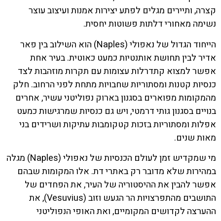
קצרה, ותיירים מגלים לפתע יצירות אמנות ועיצוב עוצר
נשימה מאחורי דלתות פשוטות יחסית.
הייחוד הגדול של נאפולי (Naples) הוא השילוב בין פאר
אדיר לבין תחושת אותנטיות כמעט כאוטית. בעיר אחת
אפשר למצוא קתדרלות עצומות עם תקרות מוזהבות לצד
כנסיות קטנות ומסתוריות שחבויות מתחת לפני הרחוב. חלק
מהמקומות מפוארים בסגנון בארוק נפוליטני עשיר, אחרים
בנויים בסגנון גותי דרמטי, ויש גם כנסיות שמרגישות כמעט
אפלות ומסתוריות בזכות קטקומבות עתיקות ושרידים בני
מאות שנים.
מי שמקדיש זמן לעולם הכנסיות של נאפולי (Naples) מגלה
במהירות שלא מדובר רק באתרי דת. אלו המקומות שבהם
אפשר להבין את ההיסטוריה של העיר, את הפחדים של
התושבים מהתפרצויות הר הגעש וזוב (Vesuvius), את
ההערצה לקדושים המקומיים, ואת האופי הנפוליטני