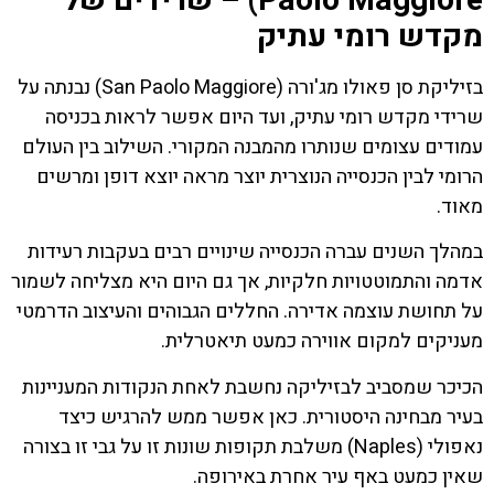
Paolo Maggiore) – שרידים של
מקדש רומי עתיק
בזיליקת סן פאולו מג'ורה (San Paolo Maggiore) נבנתה על
שרידי מקדש רומי עתיק, ועד היום אפשר לראות בכניסה
עמודים עצומים שנותרו מהמבנה המקורי. השילוב בין העולם
הרומי לבין הכנסייה הנוצרית יוצר מראה יוצא דופן ומרשים
מאוד.
במהלך השנים עברה הכנסייה שינויים רבים בעקבות רעידות
אדמה והתמוטטויות חלקיות, אך גם היום היא מצליחה לשמור
על תחושת עוצמה אדירה. החללים הגבוהים והעיצוב הדרמטי
מעניקים למקום אווירה כמעט תיאטרלית.
הכיכר שמסביב לבזיליקה נחשבת לאחת הנקודות המעניינות
בעיר מבחינה היסטורית. כאן אפשר ממש להרגיש כיצד
נאפולי (Naples) משלבת תקופות שונות זו על גבי זו בצורה
שאין כמעט באף עיר אחרת באירופה.