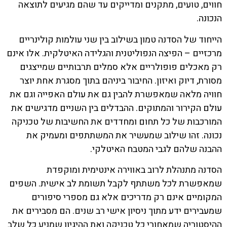
חווים, טועים, מתקנים ומדייקים עד שהם מגיעים לתוצאה
הנכונה.
הייחוד של הסדנה טמון בשילוב בין שני עולמות קולינריים
מרכזיים – הפיצה הנפוליטנית והגלידה האיטלקית. אלו אינם
רק מאכלים פופולריים אלא סמלים תרבותיים שמייצגים
מסורת, דיוק ואיזון. החיבור ביניהם בתוך מסגרת אחת יוצר
חוויה מלאה שמאפשרת להבין גם את עולם האפייה וגם את
עולם הקירור והמתוקים. ההבדלים בין השניים מדגישים את
המורכבות של כל תחום ומחדדים את החשיבות של טכניקה
נכונה. זהו שילוב שמעשיר את המשתתפים ומעמיק את
ההבנה שלהם לגבי המטבח האיטלקי.
הסדנה מתנהלת לרוב באווירה אינטימית ומוקפדת
שמאפשרת לכל משתתף לקבל תשומת לב אישית. השפים
המקומיים אינם רק מדריכים אלא גם מספרי סיפורים
שמעבירים ידע מתוך ניסיון אישי רב שנים. הם מסבירים את
ההיסטוריה שמאחורי כל טכניקה ואת ההיגיון שמניע כל שלב