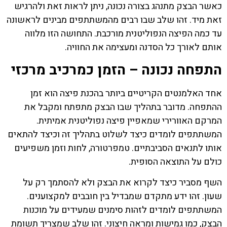
כאשר הבצק מתנהג בצורה נכונה, ניתן לראות זאת ולהרגיש
זאת מיד. זהו שלב שבו רבים מהמשתתפים מבינים לראשונה
עד כמה הפיצה הנפוליטנית מורכבת. התחושה הזו מלווה
אותם לאורך כל הסדנה ומעצימה את החוויה.
התפחה נכונה – הזמן כמרכיב מרכזי
אחד האלמנטים הקריטיים ביותר בהכנת פיצה הוא זמן
ההתפחה. מדובר בתהליך שבו הבצק מתפתח ומקבל את
המרקם האוורירי שמאפיין פיצה נפוליטנית אמיתית.
המשתתפים לומדים כיצד לשלוט בתהליך זה וכיצד להתאים
אותו לתנאים הסביבתיים. טמפרטורה, לחות וזמן משפיעים
כולם על התוצאה הסופית.
השף מסביר כיצד לקרוא את הבצק ולא להסתמך רק על
שעון. זהו ידע מתקדם שמבדיל בין חובבים למקצוענים.
המשתתפים לומדים לזהות סימנים שמעידים על מוכנות
הבצק, כמו גמישות ומראה חיצוני. זהו שלב שמצריך תשומת