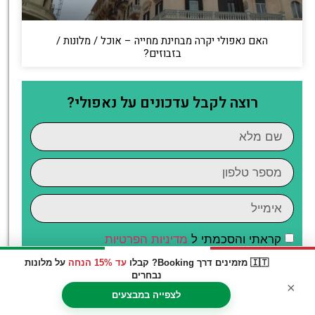
האם נאפולי יקרה מבחינת מחייה – אוכל / מלונות /
בזבוזים?
רוצה לקבל עדכונים על נאפולי?
קראתי והסכמתי ל
מדיניות הפרטיות
מאשר/ת קבלת דיוור וחומרים פרסומיים
🇮🇹 מזמינים דרך Booking? קבלו
עד 15% הנחה
על מלונות
נבחרים
×
שליחה
לצפייה במבצעים