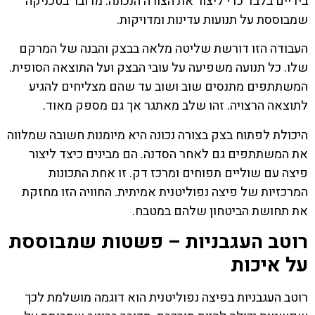
בידיים בלבד כדי ליצור את הצורה הנכונה. מדובר בטכניקה
שמבוססת על תנועות עדינות ומדויקות.
העבודה הזו דורשת שליטה מלאה בבצק והבנה של המרקם
שלו. כל תנועה משפיעה על עובי הבצק ועל התוצאה הסופית.
המשתתפים מתנסים שוב ושוב עד שהם מצליחים להגיע
לתוצאה הרצויה. זהו שלב מאתגר אך גם מספק מאוד.
היכולת לפתוח בצק בצורה נכונה היא מיומנות חשובה שמלווה
את המשתתפים גם לאחר הסדנה. הם מבינים כיצד ליצור
פיצה עם שוליים תפוחים ומרכז דק. זו אחת התכונות
המרכזיות של פיצה נפוליטנית אמיתית. החוויה הזו מחזקת
את תחושת הביטחון שלהם במטבח.
רוטב העגבניות – פשטות שמבוססת
על איכות
רוטב העגבניות בפיצה נפוליטנית הוא דוגמה מושלמת לכך