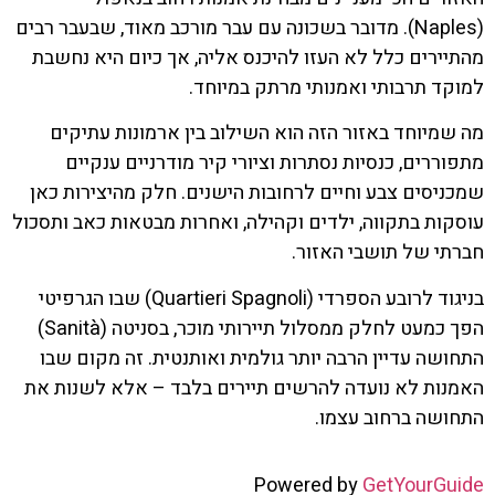
(Naples). מדובר בשכונה עם עבר מורכב מאוד, שבעבר רבים
מהתיירים כלל לא העזו להיכנס אליה, אך כיום היא נחשבת
למוקד תרבותי ואמנותי מרתק במיוחד.
מה שמיוחד באזור הזה הוא השילוב בין ארמונות עתיקים
מתפוררים, כנסיות נסתרות וציורי קיר מודרניים ענקיים
שמכניסים צבע וחיים לרחובות הישנים. חלק מהיצירות כאן
עוסקות בתקווה, ילדים וקהילה, ואחרות מבטאות כאב ותסכול
חברתי של תושבי האזור.
בניגוד לרובע הספרדי (Quartieri Spagnoli) שבו הגרפיטי
הפך כמעט לחלק ממסלול תיירותי מוכר, בסניטה (Sanità)
התחושה עדיין הרבה יותר גולמית ואותנטית. זה מקום שבו
האמנות לא נועדה להרשים תיירים בלבד – אלא לשנות את
התחושה ברחוב עצמו.
Powered by
GetYourGuide