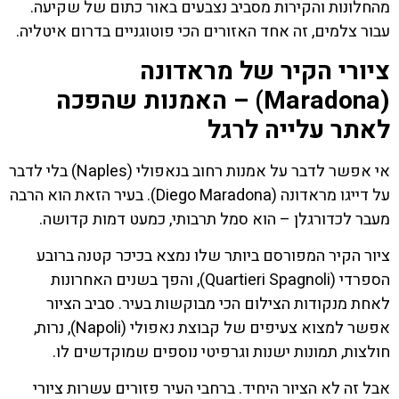
מהחלונות והקירות מסביב נצבעים באור כתום של שקיעה.
עבור צלמים, זה אחד האזורים הכי פוטוגניים בדרום איטליה.
ציורי הקיר של מראדונה
(Maradona) – האמנות שהפכה
לאתר עלייה לרגל
אי אפשר לדבר על אמנות רחוב בנאפולי (Naples) בלי לדבר
על דייגו מראדונה (Diego Maradona). בעיר הזאת הוא הרבה
מעבר לכדורגלן – הוא סמל תרבותי, כמעט דמות קדושה.
ציור הקיר המפורסם ביותר שלו נמצא בכיכר קטנה ברובע
הספרדי (Quartieri Spagnoli), והפך בשנים האחרונות
לאחת מנקודות הצילום הכי מבוקשות בעיר. סביב הציור
אפשר למצוא צעיפים של קבוצת נאפולי (Napoli), נרות,
חולצות, תמונות ישנות וגרפיטי נוספים שמוקדשים לו.
אבל זה לא הציור היחיד. ברחבי העיר פזורים עשרות ציורי