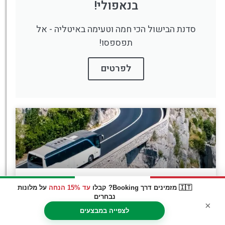
בנאפולי!
סדנת הבישול הכי חמה וטעימה באיטליה - אל
תפספסו!
לפרטים
הגעה לנאפולי באוטוסטרדת A1 ("אוטוסטרדת השמש")
🇮🇹 מזמינים דרך Booking? קבלו
עד 15% הנחה
על מלונות
נבחרים
×
לצפייה במבצעים