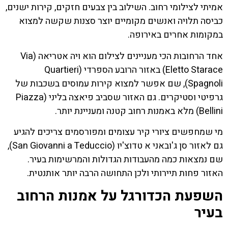
אמיתי לצילומי רחוב. השילוב בין צבעים חזקים, קירות ישנים,
כביסה תלויה ואנשים מקומיים יוצר סצנות שקשה למצוא
במקומות אחרים באירופה.
אחד הרחובות הכי מעניינים לצילום הוא ויה אטריאה (Via
Eletto Starace) באזור הרובע הספרדי (Quartieri
Spagnoli), שם אפשר למצוא קירות עמוסים בשכבות של
גרפיטי וסטיקרים. גם האזור שסביב פיאצה בליני (Piazza
Bellini) מלא באמנות רחוב קטנה ומעניינת יותר.
מי שמחפשים ציורי קיר עצומים ומפורסמים צריכים להגיע
גם לאזור סן ג'ובאני א טדוצ'יו (San Giovanni a Teduccio),
שם נמצאות כמה מהעבודות הגדולות והמרשימות בעיר.
האזור פחות תיירותי ולכן התחושה הרבה יותר אותנטית.
השפעת הכדורגל על אמנות הרחוב
בעיר