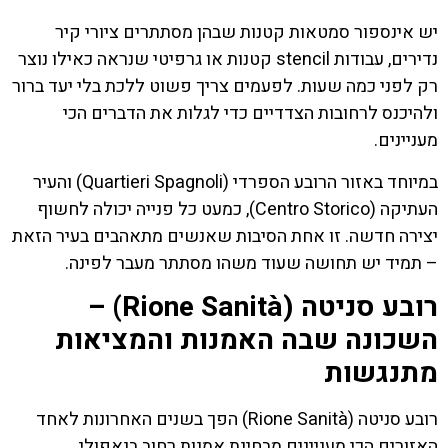
יש אינספור סמטאות קטנות שבהן מסתתרים ציורי קיר
נדירים, עבודות stencil קטנות או גרפיטי שנראה כאילו נוצר
רק לפני כמה שעות. לפעמים צריך פשוט ללכת בלי יעד ברור
ולהיכנס לרחובות הצדדיים כדי לגלות את הדברים הכי
מעניינים.
במיוחד באזור הרובע הספרדי (Quartieri Spagnoli) והעיר
העתיקה (Centro Storico), כמעט כל פנייה יכולה לחשוף
יצירה חדשה. זו אחת הסיבות שאנשים מתאהבים בעיר הזאת
– תמיד יש תחושה שעוד משהו מסתתר מעבר לפינה.
רובע סניטה (Rione Sanità) –
השכונה שבה האמנות והמציאות
מתנגשות
רובע סניטה (Rione Sanità) הפך בשנים האחרונות לאחד
האזורים הכי מעניינים מבחינת אמנות רחוב בנאפולי