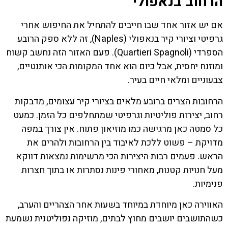
הרחוב בנאפולי
אם יש אזור אחד שבו חייבים להתחיל את החיפוש אחרי
גרפיטי וציורי קיר בנאפולי (Naples), זה ללא ספק הרובע
הספרדי (Quartieri Spagnoli). פעם האזור הזה נחשב קשוח
ומוזנח יחסית, אבל כיום הוא אחד המקומות הכי אותנטיים,
צבעוניים ומלאי חיים בעיר.
הרחובות הצרים ברובע מלאים בציורי קיר עצומים, מדבקות
רחוב, יצירות פוליטיות וגרפיטי שמתחלפים כל הזמן. כמעט
כל סמטה כאן מרגישה כמו מוזיאון פתוח. אין צורך במפה
מדויקת – פשוט ללכת לאיבוד בין הרחובות ולהרים את
הראש. פעמים רבות היצירות הכי מרשימות נמצאות דווקא
מעל חנויות קטנות, מאחורי פינות נסתרות או בתוך חצרות
פנימיות.
האווירה כאן מיוחדת במיוחד בשעות אחר הצהריים והערב,
כשהתושבים יושבים מחוץ לבתים, מוזיקה נפוליטנית נשמעת