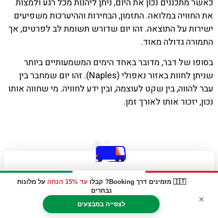
כאשר מתכננים נכון את היום, ניתן ליהנות מכל רגע ולמצות
את החוויה במלואה. התזמון, הבחירות וההיערכות משפיעים
ישירות על התוצאה. זהו יום שדורש תשומת לב לפרטים, אך
התמורה גדולה מאוד.
בסופו של דבר, מדובר באחד הימים המשמעותיים ביותר
שניתן לחוות באזור נאפולי (Naples). זהו יום שמחבר בין
עבר להווה, בין שקט לעוצמה, ובין ידע לחוויה. מי שחווה אותו
נכון, יזכור אותו לאורך זמן.
🇮🇹 מזמינים דרך Booking? קבלו
עד 15% הנחה
על מלונות
Take a bus, ferry or train to the world’s best locations
נבחרים
×
לצפייה במבצעים