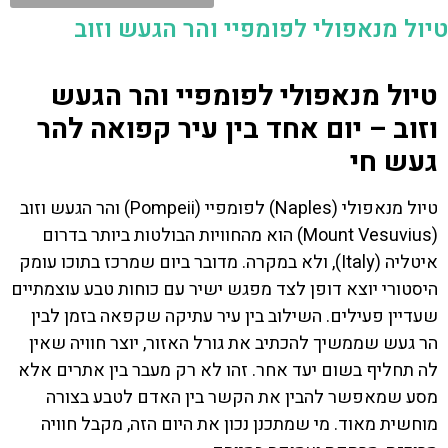
טיול מנאפולי לפומפיי והר הגעש וזוב
טיול מנאפולי לפומפיי והר הגעש
וזוב – יום אחד בין עיר קפואה להר
געש חי
טיול מנאפולי (Naples) לפומפיי (Pompeii) והר הגעש וזוב
(Mount Vesuvius) הוא מהחוויות הבולטות ביותר בדרום
איטליה (Italy), ולא במקרה. מדובר ביום שמרכז בתוכו עומק
היסטורי יוצא דופן לצד מפגש ישיר עם כוחות טבע עוצמתיים
שעדיין פעילים. השילוב בין עיר עתיקה שקפאה בזמן לבין
הר געש שממשיך להכתיב את גורל האזור, יוצר חוויה שאין
לה תחליף בשום יעד אחר. זהו לא רק מעבר בין אתרים אלא
מסע שמאפשר להבין את הקשר בין האדם לטבע בצורה
מוחשית מאוד. מי שמתכנן נכון את היום הזה, מקבל חוויה