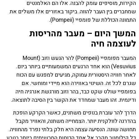
הקירות, מוסיפים עומק להבנה. אלו הם האלמנטים
שמחברים בין העבר להווה. ביקור באזורים אלו משלים את
התמונה הכוללת של פומפיי (Pompeii).
המשך היום – מעבר מהריסות
לעוצמה חיה
המעבר מפומפיי (Pompeii) להר הגעש וזוב (Mount
Vesuvius) הוא אחד הרגעים המשמעותיים ביותר ביום.
לאחר חוויה היסטורית עמוקה, מגיעים למפגש עם הכוח
שגרם לכל זה. השינוי באווירה הוא מיידי ומוחשי. אם
בפומפיי שולט שקט כבד, בהר וזוב מורגשת אנרגיה חיה
ודינמית. זהו מעבר שמחדד את הקשר בין הסיבה לתוצאה.
הדרך להר עוברת בנופים משתנים, כאשר הקרקע הופכת
בהדרגה לוולקנית יותר. הצמחייה משתנה, והאוויר מקבל
תחושה שונה. הנסיעה עצמה היא חלק בלתי נפרד מהחוויה.
כל קילומטר מקרב אל אחד הכוחות המרשימים ביותר בטבע.