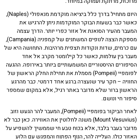
מרוכזת, מרתקת ועמוקה במיוחד.
היום מתחיל בדרך כלל ביציאה מוקדמת מנאפולי (Naples),
כאשר כבר בשעות הבוקר המוקדמות ניתן להרגיש את
המעבר מהעיר הסואנת אל אזור כפרי יותר. הדרך עצמה
מספקת הצצה לנופים המשתנים של קמפניה (Campania),
עם כרמים, שדות ונקודות תצפית מרהיבות. התחושה היא של
מעבר בין עולמות, כאשר כל קילומטר מקרב אל אחד
הסיפורים ההיסטוריים המשמעותיים ביותר באירופה. ההגעה
לפומפיי (Pompeii) מסמלת את תחילת החלק הראשון של
החוויה – חקר עיר שנעצרה ברגע אחד דרמטי. כבר מהרגע
הראשון ברור שלא מדובר באתר רגיל, אלא במקום שמספר
סיפור חי ונושם.
לאחר הביקור בפומפיי (Pompeii), המעבר להר הגעש וזוב
(Mount Vesuvius) משנה לחלוטין את האווירה. כאן כבר לא
מדובר בעבר בלבד, אלא בכוח טבע חי שממשיך להשפיע על
האזור כולו. העלייה להר, הנוף הפתוח והמפגש עם הלוע