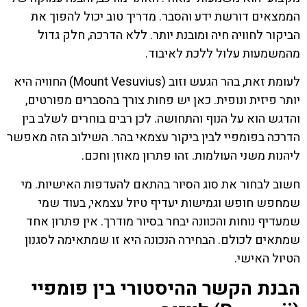
הממצאים דורשת ידע והסבר. מדריך טוב יכול להפוך את
הביקור לחוויה חיה ומובנת יותר. ללא הדרכה, חלק גדול
מהמשמעות עלול ללכת לאיבוד.
לעומת זאת, בהר הגעש וזוב (Mount Vesuvius) החוויה היא
יותר פיזית ונופית. כאן יש פחות צורך בהסברים מפורטים,
והדגש הוא על הנוף והתחושה. לכן רבים בוחרים לשלב בין
הדרכה בפומפיי לבין ביקור עצמאי בהר. השילוב הזה מאפשר
ליהנות משני העולמות. זהו פתרון מאוזן וחכם.
חשוב לבחור את סוג הסיור בהתאם להעדפות האישיות. מי
שמחפש חופש וגמישות יעדיף טיול עצמאי, בעוד שמי
שמעדיף נוחות והכוונה יבחר בסיור מודרך. אין פתרון אחד
שמתאים לכולם. הבחירה הנכונה היא זו שמתאימה לסגנון
הטיול האישי.
הבנת הקשר ההיסטורי בין פומפיי