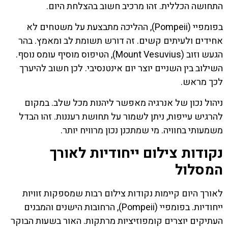
התחושה הכללית. זהו מרכיב חשוב בהצלחת היום.
בפומפיי (Pompeii), ההליכה מתבצעת על משטחים לא
אחידים ולעיתים קשים. זה דורש תשומת לב ומאמץ. בהר
הגעש וזוב (Mount Vesuvius), הטיפוס מוסיף עומס נוסף.
השילוב בין השניים יוצר יום אינטנסיבי. לכן חשוב להיערך
לכך מראש.
ניהול נכון של אנרגיה מאפשר ליהנות מכל שלב. במקום
להרגיש עייפות, ניתן לשמור על תחושת רעננות. זהו הבדל
משמעותי בחוויה. מי שמתכנן נכון מרוויח יותר.
נקודות צילום ייחודיות לאורך
המסלול
לאורך היום קיימות נקודות צילום רבות שמספקות זוויות
ייחודיות. בפומפיי (Pompeii), הרחובות הישנים והמבנים
העתיקים יוצרים קומפוזיציות מרתקות. האור בשעות הבוקר