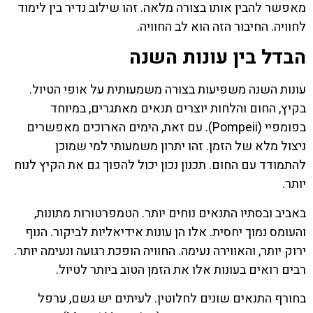
מאפשר להבין אותו בצורה מלאה. זהו שילוב נדיר בין לימוד
לחוויה. החיבור הזה הוא לב החוויה.
הבדל בין עונות השנה
עונות השנה משפיעות בצורה משמעותית על אופי הטיול.
בקיץ, החום והלחות יוצרים תנאים מאתגרים, במיוחד
בפומפיי (Pompeii). עם זאת, הימים הארוכים מאפשרים
ניצול מלא של הזמן. זהו יתרון משמעותי למי שמוכן
להתמודד עם החום. תכנון נכון יכול להפוך גם את הקיץ לנוח
יותר.
באביב ובסתיו התנאים נוחים יותר. הטמפרטורות מתונות,
והעומס נמוך יחסית. אלו הן עונות אידיאליות לביקור. הנוף
ירוק יותר, והאווירה נעימה. החוויה הופכת רגועה ונעימה יותר.
רבים רואים בעונות אלו את הזמן הטוב ביותר לטיול.
בחורף התנאים שונים לחלוטין. לעיתים יש גשם, ערפל