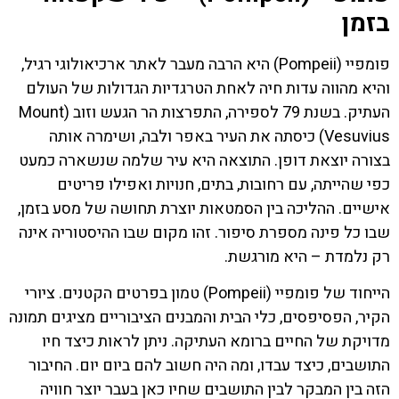
בזמן
פומפיי (Pompeii) היא הרבה מעבר לאתר ארכיאולוגי רגיל,
והיא מהווה עדות חיה לאחת הטרגדיות הגדולות של העולם
העתיק. בשנת 79 לספירה, התפרצות הר הגעש וזוב (Mount
Vesuvius) כיסתה את העיר באפר ולבה, ושימרה אותה
בצורה יוצאת דופן. התוצאה היא עיר שלמה שנשארה כמעט
כפי שהייתה, עם רחובות, בתים, חנויות ואפילו פריטים
אישיים. ההליכה בין הסמטאות יוצרת תחושה של מסע בזמן,
שבו כל פינה מספרת סיפור. זהו מקום שבו ההיסטוריה אינה
רק נלמדת – היא מורגשת.
הייחוד של פומפיי (Pompeii) טמון בפרטים הקטנים. ציורי
הקיר, הפסיפסים, כלי הבית והמבנים הציבוריים מציגים תמונה
מדויקת של החיים ברומא העתיקה. ניתן לראות כיצד חיו
התושבים, כיצד עבדו, ומה היה חשוב להם ביום יום. החיבור
הזה בין המבקר לבין התושבים שחיו כאן בעבר יוצר חוויה