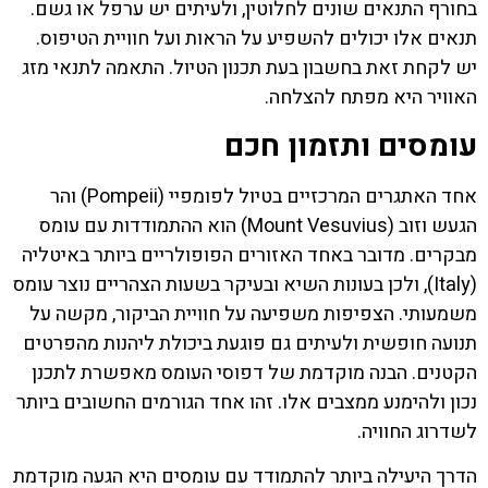
בחורף התנאים שונים לחלוטין, ולעיתים יש ערפל או גשם.
תנאים אלו יכולים להשפיע על הראות ועל חוויית הטיפוס.
יש לקחת זאת בחשבון בעת תכנון הטיול. התאמה לתנאי מזג
האוויר היא מפתח להצלחה.
עומסים ותזמון חכם
אחד האתגרים המרכזיים בטיול לפומפיי (Pompeii) והר
הגעש וזוב (Mount Vesuvius) הוא ההתמודדות עם עומס
מבקרים. מדובר באחד האזורים הפופולריים ביותר באיטליה
(Italy), ולכן בעונות השיא ובעיקר בשעות הצהריים נוצר עומס
משמעותי. הצפיפות משפיעה על חוויית הביקור, מקשה על
תנועה חופשית ולעיתים גם פוגעת ביכולת ליהנות מהפרטים
הקטנים. הבנה מוקדמת של דפוסי העומס מאפשרת לתכנן
נכון ולהימנע ממצבים אלו. זהו אחד הגורמים החשובים ביותר
לשדרוג החוויה.
הדרך היעילה ביותר להתמודד עם עומסים היא הגעה מוקדמת