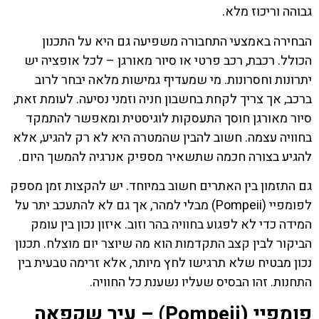
גבוהה וריכוז מלא.
הבחירה באמצעי התחבורה משפיעה גם היא על התכנון
הכולל. רכבת, רכב פרטי או סיור מאורגן – לכל אופציה יש
יתרונות וחסרונות. מי שמעדיף גמישות מלאה יבחר לרוב
ברכב, אך צריך לקחת בחשבון חניה וזמני נסיעה. לעומת זאת,
סיור מאורגן חוסך התעסקות לוגיסטית ומאפשר להתמקד
בחוויה עצמה. חשוב להבין שהמטרה היא לא רק להגיע, אלא
להגיע בצורה חכמה שתשאיר מספיק אנרגיה להמשך היום.
גם התזמון בין האתרים חשוב במיוחד. יש להקצות זמן מספק
לפומפיי (Pompeii) מבלי למהר, אך גם לא להתעכב יתר על
המידה כדי לא לפגוע בחוויה בהר וזוב. איזון נכון בין עומק
הביקור לבין קצב התקדמות הוא מה שיוצר יום מוצלח. תכנון
נכון מבטיח שלא תרגישו לחץ מיותר, אלא זרימה טבעית בין
התחנות. זהו הבסיס שעליו נשענת כל החוויה.
פומפיי (Pompeii) – עיר שקפאה