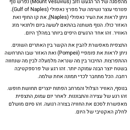
מהפסגה של הר הגעש וזוב (Mount Vesuvius) נפרש נוף
פנורמי עוצר נשימה של מפרץ נאפולי (Gulf of Naples).
ניתן לראות את העיר נאפולי (Naples), את קו החוף ואת
האזור כולו. הנוף משתנה בהתאם לשעה ביום ולתנאי מזג
האוויר. זהו אחד הרגעים היפים ביותר במהלך היום.
התצפית מאפשרת להבין את הקשר בין האתרים השונים.
ניתן לראות את פומפיי (Pompeii) ואת האזור שבו התרחשה
ההתפרצות. החיבור בין מה שנראה מלמעלה לבין מה שנחווה
בשטח יוצר הבנה עמוקה יותר. זהו רגע של פרספקטיבה
רחבה. הכל מתחבר לכדי תמונה אחת שלמה.
בנוסף, האוויר הצלול והמרחב הפתוח יוצרים תחושת חופש.
זהו רגע של עצירה והתבוננות. לאחר יום עמוס, התצפית
מאפשרת לסכם את החוויה בצורה רגועה. זהו סיום מושלם
לחלק האקטיבי של היום.