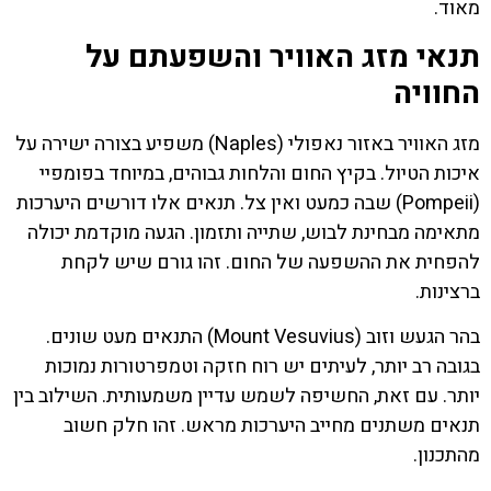
מאוד.
תנאי מזג האוויר והשפעתם על
החוויה
מזג האוויר באזור נאפולי (Naples) משפיע בצורה ישירה על
איכות הטיול. בקיץ החום והלחות גבוהים, במיוחד בפומפיי
(Pompeii) שבה כמעט ואין צל. תנאים אלו דורשים היערכות
מתאימה מבחינת לבוש, שתייה ותזמון. הגעה מוקדמת יכולה
להפחית את ההשפעה של החום. זהו גורם שיש לקחת
ברצינות.
בהר הגעש וזוב (Mount Vesuvius) התנאים מעט שונים.
בגובה רב יותר, לעיתים יש רוח חזקה וטמפרטורות נמוכות
יותר. עם זאת, החשיפה לשמש עדיין משמעותית. השילוב בין
תנאים משתנים מחייב היערכות מראש. זהו חלק חשוב
מהתכנון.