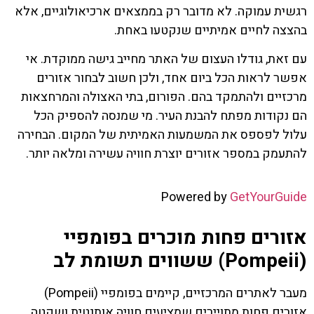
רגשית עמוקה. לא מדובר רק בממצאים ארכיאולוגיים, אלא
בהצצה לחיים אמיתיים שנקטעו באחת.
עם זאת, גודלו העצום של האתר מחייב גישה ממוקדת. אי
אפשר לראות הכל ביום אחד, ולכן חשוב לבחור אזורים
מרכזיים ולהתמקד בהם. הפורום, בתי האצולה והמרחצאות
הם נקודות מפתח להבנת העיר. מי שמנסה להספיק הכל
עלול לפספס את המשמעות האמיתית של המקום. הבחירה
להתעמק במספר אזורים יוצרת חוויה עשירה ומלאה יותר.
Powered by
GetYourGuide
אזורים פחות מוכרים בפומפיי
(Pompeii) ששווים תשומת לב
מעבר לאתרים המרכזיים, קיימים בפומפיי (Pompeii)
אזורים פחות מתויירים שמציעים חוויה אותנטית ושקטה