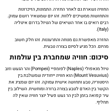
החוויה נשארת גם לאחר החזרה. התמונות, הזיכרונות
והתחושות ממשיכים ללוות. זהו יום שמשאיר רושם עמוק.
רבים רואים בו אחד השיאים של הטיול בדרום איטליה
(Italy).
החזרה מאפשרת גם מנוחה והתרעננות. זהו חלק חשוב
מהיום. הכל מגיע לסיום בצורה טבעית.
סיכום: חוויה שמחברת בין עולמות
טיול מנאפולי (Naples) לפומפיי (Pompeii) והר הגעש וזוב
(Mount Vesuvius) הוא חוויה ייחודית שמשלבת בין
היסטוריה, טבע ותחושה אישית עמוקה. זהו יום שמציג את
הקשר בין האדם לטבע בצורה ברורה ומוחשית. השילוב בין
עיר קפואה בזמן לבין הר געש פעיל יוצר חוויה שאין לה
תחליף.