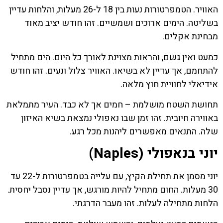
האוויר. הטמפרטורות נעות בין 18 ל-26 מעלות, והלחות עדיין
בשליטה. הימים ארוכים ושמשיים. זהו חודש יציב מאוד
מבחינת אקלים.
כמעט ואין גשם, והראות מצוינת לאורך כל היום. הים מתחיל
להתחמם, אך עדיין לא בשיאו. האוויר צלול ונעים. זהו חודש
אידיאלי לחוויית חוץ מלאה.
תחושת השטח מושלמת – חמים אך לא כבד. העיר מתמלאת
באווירה חיובית. זהו זמן שבו נאפולי נמצאת בשיא האיזון
שלה. התנאים מאפשרים ליהנות מכל רגע.
יוני בנאפולי (Naples)
יוני מסמן את תחילת הקיץ, עם עלייה בטמפרטורות ל-22 עד
30 מעלות. החום מתחיל להיות מורגש, אך עדיין נסבל יחסית.
הלחות מתחילה לעלות. זהו מעבר הדרגתי.