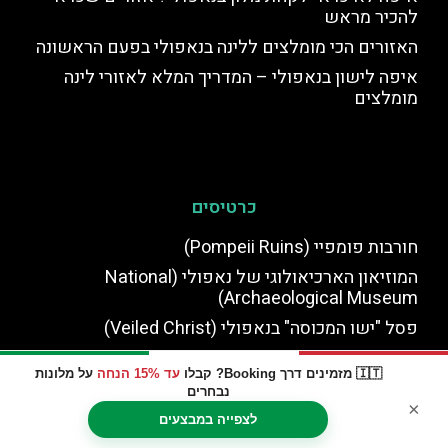
להכיר מראש
האזורים הכי מומלצים ללינה בנאפולי בפעם הראשונה
איפה לישון בנאפולי – המדריך המלא לאזורי לינה
מומלצים
כרטיסים
חורבות פומפיי (Pompeii Ruins)
המוזיאון הארכיאולוגי של נאפולי (National
Archaeological Museum)
פסל "ישו המכוסה" בנאפולי (Veiled Christ)
אוטובוס מנאפולי לשדה תעופה ברומא
🇮🇹 מזמינים דרך Booking? קבלו
עד 15% הנחה
על מלונות
כרטיס כניסה למנהרות התחתית של נאפולי כולל סיור
נבחרים
מודרך
×
לצפייה במבצעים
מוזיאון פיניַאטלי בנאפולי – וילה היסטורית, כרכרות