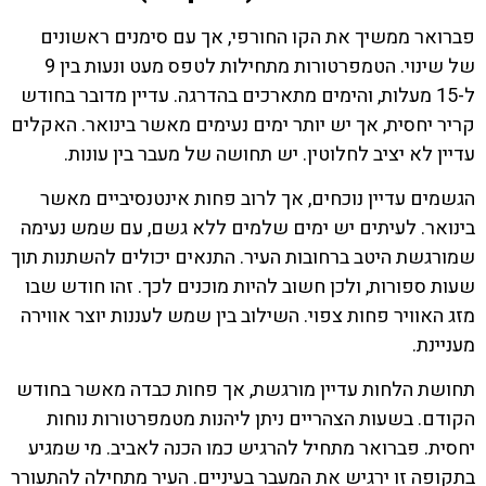
פברואר ממשיך את הקו החורפי, אך עם סימנים ראשונים
של שינוי. הטמפרטורות מתחילות לטפס מעט ונעות בין 9
ל-15 מעלות, והימים מתארכים בהדרגה. עדיין מדובר בחודש
קריר יחסית, אך יש יותר ימים נעימים מאשר בינואר. האקלים
עדיין לא יציב לחלוטין. יש תחושה של מעבר בין עונות.
הגשמים עדיין נוכחים, אך לרוב פחות אינטנסיביים מאשר
בינואר. לעיתים יש ימים שלמים ללא גשם, עם שמש נעימה
שמורגשת היטב ברחובות העיר. התנאים יכולים להשתנות תוך
שעות ספורות, ולכן חשוב להיות מוכנים לכך. זהו חודש שבו
מזג האוויר פחות צפוי. השילוב בין שמש לעננות יוצר אווירה
מעניינת.
תחושת הלחות עדיין מורגשת, אך פחות כבדה מאשר בחודש
הקודם. בשעות הצהריים ניתן ליהנות מטמפרטורות נוחות
יחסית. פברואר מתחיל להרגיש כמו הכנה לאביב. מי שמגיע
בתקופה זו ירגיש את המעבר בעיניים. העיר מתחילה להתעורר