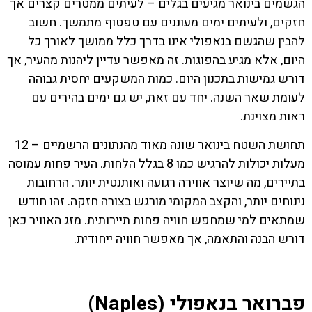
הגשמים בינואר מגיעים בגלים – לעיתים ממטרים קצרים אך
חזקים, ולעיתים ימים מעוננים עם טפטוף מתמשך. חשוב
להבין שהגשם בנאפולי אינו בדרך כלל ממושך לאורך כל
היום, אלא מגיע בהפוגות. זה מאפשר עדיין ליהנות מהעיר, אך
דורש גמישות בתכנון היום. כמות המשקעים יחסית גבוהה
לעומת שאר השנה. יחד עם זאת, יש גם ימים בהירים עם
ראות מצוינת.
תחושת השטח בינואר שונה מאוד מהנתונים הרשמיים – 12
מעלות יכולות להרגיש כמו 8 בגלל הלחות. העיר פחות עמוסה
בתיירים, מה שיוצר אווירה רגועה ואותנטית יותר. הרחובות
נינוחים יותר, והקצב המקומי מורגש בצורה חזקה. זהו חודש
שמתאים למי שמחפש חוויה פחות תיירותית. מזג האוויר כאן
דורש הבנה והתאמה, אך מאפשר חוויה ייחודית.
פברואר בנאפולי (Naples)