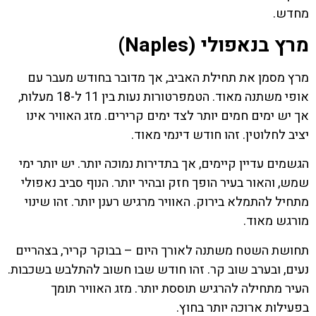
מחדש.
מרץ בנאפולי (Naples)
מרץ מסמן את תחילת האביב, אך מדובר בחודש מעבר עם
אופי משתנה מאוד. הטמפרטורות נעות בין 11 ל-18 מעלות,
אך יש ימים חמים יותר לצד ימים קרירים. מזג האוויר אינו
יציב לחלוטין. זהו חודש דינמי מאוד.
הגשמים עדיין קיימים, אך בתדירות נמוכה יותר. יש יותר ימי
שמש, והאור בעיר הופך חזק ובהיר יותר. הנוף סביב נאפולי
מתחיל להתמלא בירוק. האוויר מרגיש רענן יותר. זהו שינוי
מורגש מאוד.
תחושת השטח משתנה לאורך היום – בבוקר קריר, בצהריים
נעים, ובערב שוב קר. זהו חודש שבו חשוב להתלבש בשכבות.
העיר מתחילה להרגיש תוססת יותר. מזג האוויר תומך
בפעילות ארוכה יותר בחוץ.