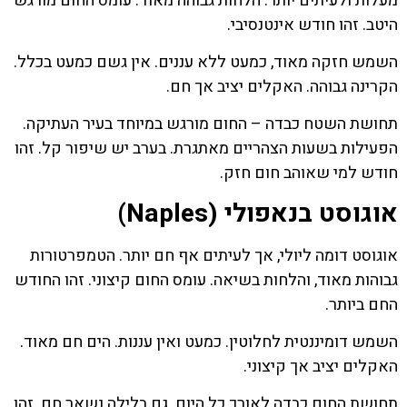
מעלות ולעיתים יותר. הלחות גבוהה מאוד. עומס החום מורגש
היטב. זהו חודש אינטנסיבי.
השמש חזקה מאוד, כמעט ללא עננים. אין גשם כמעט בכלל.
הקרינה גבוהה. האקלים יציב אך חם.
תחושת השטח כבדה – החום מורגש במיוחד בעיר העתיקה.
הפעילות בשעות הצהריים מאתגרת. בערב יש שיפור קל. זהו
חודש למי שאוהב חום חזק.
אוגוסט בנאפולי (Naples)
אוגוסט דומה ליולי, אך לעיתים אף חם יותר. הטמפרטורות
גבוהות מאוד, והלחות בשיאה. עומס החום קיצוני. זהו החודש
החם ביותר.
השמש דומיננטית לחלוטין. כמעט ואין עננות. הים חם מאוד.
האקלים יציב אך קיצוני.
תחושת החום כבדה לאורך כל היום. גם בלילה נשאר חם. זהו