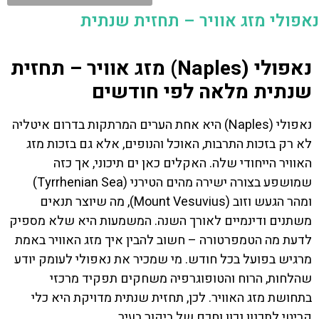
נאפולי מזג אוויר – תחזית שנתית
נאפולי (Naples) מזג אוויר – תחזית
שנתית מלאה לפי חודשים
נאפולי (Naples) היא אחת הערים המרתקות בדרום איטליה
לא רק בזכות התרבות, האוכל והנופים, אלא גם בזכות מזג
האוויר הייחודי שלה. האקלים כאן ים תיכוני, אך כזה
שמושפע בצורה ישירה מהים הטירני (Tyrrhenian Sea)
ומהר הגעש וזוב (Mount Vesuvius), מה שיוצר תנאים
משתנים ודינמיים לאורך השנה. המשמעות היא שלא מספיק
לדעת מה הטמפרטורה – חשוב להבין איך מזג האוויר באמת
מרגיש בפועל בכל חודש. מי שמכיר את נאפולי לעומק יודע
שהלחות, הרוח והטופוגרפיה משחקים תפקיד מרכזי
בתחושת מזג האוויר. לכן, תחזית שנתית מדויקת היא כלי
קריטי לתכנון נכון וחכם של ביקור בעיר.