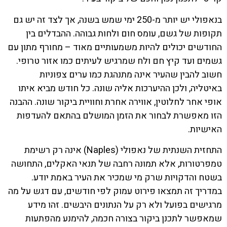
בנאפולי יש יותר מ-250 ימי שמש בשנה, אך לצד זה יש גם
תקופות של גשם, עומס חום ולחות גבוהה. ההבדלים בין
החודשים יכולים להיות משמעותיים מאוד – מחורף מתון עם
גשמים ועד קיץ חם ולח שמרגיש לעיתים כמו אזור טרופי.
חשוב להבין שהעיר אינה מתנהגת כמו ערים צפוניות
באיטליה, ולכן ההיערכות אליה שונה. כל חודש מביא איתו
אופי אחר לחלוטין, אווירה אחרת וחוויית ביקור שונה. ההבנה
הזו מאפשרת לבחור את הזמן המושלם בהתאם להעדפות
האישיות.
התחזית השנתית של נאפולי (Naples) אינה רק רשימת
טמפרטורות, אלא תמונה רחבה של תנאי האקלים, התחושה
בשטח והדקויות שרק מי שמכיר את העיר באמת יודע.
במדריך זה תמצאו פירוט עמוק לפי חודשים, עם דגש על מה
מרגישים בפועל ולא רק על הנתונים היבשים. זהו מידע
שמאפשר לתכנן ביקור בצורה חכמה, להימנע מהפתעות