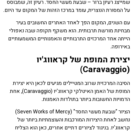
שמייצג רעיון ברור – שבעת מעשי החסד. רעיון זה, שמבוסס
על המסורת הנוצרית, עומד במרכז הזהות של המקום עד היום.
עם השנים, המקום הפך לאחד האתרים החשובים בעיר
מבחינת מורשת תרבותית. הוא משקף תקופה שבה נאפולי
הייתה אחד המרכזים התרבותיים והאמנותיים המשמעותיים
באירופה.
יצירת המופת של קראווג'יו
(Caravaggio)
הסיבה המרכזית שרוב המטיילים מגיעים לכאן היא יצירת
המופת של האמן האיטלקי קראווג'יו (Caravaggio), אחת
הדמויות החשובות ביותר בתולדות האמנות.
הציור "שבעת מעשי החסד" (Seven Works of Mercy)
נחשב לאחת היצירות המורכבות והעוצמתיות ביותר של
קראווג'יו. בניגוד לציורים דתיים אחרים, כאן הוא הצליח