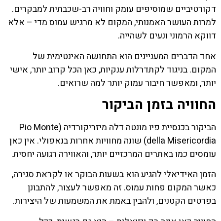
דקורטיביים שמוסיפים עומק וחוויה רב-שכבתית למבקרים.
למרות העושר האמנותי, המקום לא מרגיש עמוס מדי – אלא
דווקא הרמוני ונעים לשהייה.
אחד הדברים המעניינים הוא התחושה האינטימית של
המקום. בניגוד לקתדרלות ענקיות, כאן הכל קרוב יותר, אישי
יותר, ומאפשר חיבור עמוק יותר למה שרואים.
החוויה בזמן הביקור
הביקור בכנסיית פיו מונטה דלה מיזריקורדיה (Pio Monte
della Misericordia) שונה מחוויות אחרות בנאפולי. אין כאן
עומסים כמו באתרים המרכזיים יותר, והאווירה רגועה יחסית.
הזמן האידיאלי להגיע הוא בשעות הבוקר או לקראת סגירה,
כאשר המקום פחות עמוס. זה מאפשר לעצור, להתבונן
בפרטים הקטנים, ולהבין באמת את המשמעות של היצירות.