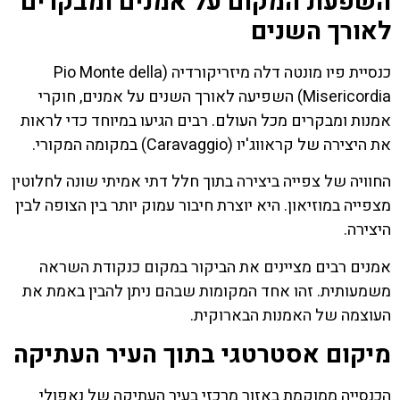
השפעת המקום על אמנים ומבקרים
לאורך השנים
כנסיית פיו מונטה דלה מיזריקורדיה (Pio Monte della
Misericordia) השפיעה לאורך השנים על אמנים, חוקרי
אמנות ומבקרים מכל העולם. רבים הגיעו במיוחד כדי לראות
את היצירה של קראווג'יו (Caravaggio) במקומה המקורי.
החוויה של צפייה ביצירה בתוך חלל דתי אמיתי שונה לחלוטין
מצפייה במוזיאון. היא יוצרת חיבור עמוק יותר בין הצופה לבין
היצירה.
אמנים רבים מציינים את הביקור במקום כנקודת השראה
משמעותית. זהו אחד המקומות שבהם ניתן להבין באמת את
העוצמה של האמנות הבארוקית.
מיקום אסטרטגי בתוך העיר העתיקה
הכנסייה ממוקמת באזור מרכזי בעיר העתיקה של נאפולי