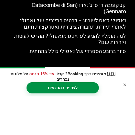
קטקומבה די סן ג'נארו (Catacombe di San
Gennaro)
נאפולי פאס לשבוע – כרטיס התיירים של נאפולי
לאתרי תיירות, תחבורה ציבורית ואטרקציות חינם
למה מומלץ להגיע לפוזיטנו מנאפולי? מה יש לעשות
ולראות שם?
סיור ברובע הספרדי של נאפולי כולל בתחתית
🇮🇹 מזמינים דרך Booking? קבלו
עד 15% הנחה
על מלונות
נבחרים
×
לצפייה במבצעים
האתר הינו אתר המלצות מטיילים © כל הזכויות שמורות לסוכנות
TRAVELERS.CO.IL
אודות
מדיניות פרטיות