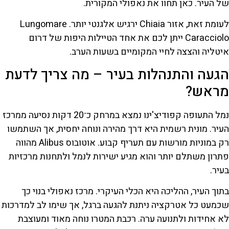
של העיר. כאן תחוו את נאפולי המקורית.
לעומת זאת, אזור Chiaia ירגיש אלגנטי יותר. Lungomare
Caracciolo ייתן לכם את אחד הטיילות היפות של דרום
איטליה והצצה לחיי המקומיים בשעות הערב.
הגעה והתנהלות בעיר – מה צריך לדעת
מראש?
נמל התעופה קפודיצ'ינו נמצא במרחק כ־20 דקות נסיעה ממרכז
העיר. מונית רשמית היא דרך מהירה ונוחה יחסית, אך השתמשו
רק במוניות מורשות עם תעריף קבוע. אוטובוס Alibus מהווה
פתרון משתלם יותר והוא מגיע ישירות לנמל ולתחנות מרכזיות
בעיר.
בתוך העיר, ההליכה היא הכלי העיקרי. מרכז נאפולי בנוי כך
שכמעט כל אטרקציה ניתנת להגעה ברגל, אך שימו לב למדרכות
לא אחידות ולתנועה ערה. רכבת המטרו נוחה מאוד ומעוצבת