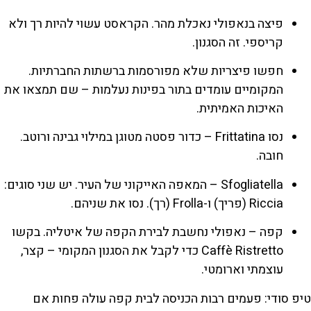
פיצה בנאפולי נאכלת מהר. הקראסט עשוי להיות רך ולא
קריספי. זה הסגנון.
חפשו פיצריות שלא מפורסמות ברשתות החברתיות.
המקומיים עומדים בתור בפינות נעלמות – שם תמצאו את
האיכות האמיתית.
נסו Frittatina – כדור פסטה מטוגן במילוי גבינה ורוטב.
חובה.
Sfogliatella – המאפה האייקוני של העיר. יש שני סוגים:
Riccia (פריך) ו-Frolla (רך). נסו את שניהם.
קפה – נאפולי נחשבת לבירת הקפה של איטליה. בקשו
Caffè Ristretto כדי לקבל את הסגנון המקומי – קצר,
עוצמתי וארומטי.
טיפ סודי: פעמים רבות הכניסה לבית קפה עולה פחות אם