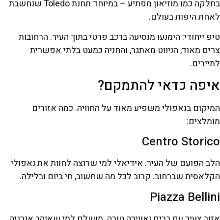
בחלקה כמו מוזיאון מפתיע – במיוחד תחנת Toledo שנחשבת
לאחת היפות בעולם.
טיפ ייחודי: הימנעו מנסיעה ברכב פרטי בתוך העיר. הרחובות
צרים מאוד, הניווט מאתגר, והחניה כמעט בלתי אפשרית
לתיירים.
איפה כדאי להתמקם?
המיקום בנאפולי משפיע מאוד על החוויה. כמה אזורים
מומלצים:
Centro Storico
הלב הפועם של העיר. אידיאלי למי שרוצה לחוות את נאפולי
הקלאסית שברחוב. קרוב לכל מה שחשוב, חי ביום ובלילה.
Piazza Bellini
אזור צעיר עם ברים ואווירה טובה. מושלם למי שאוהב אנרגיה