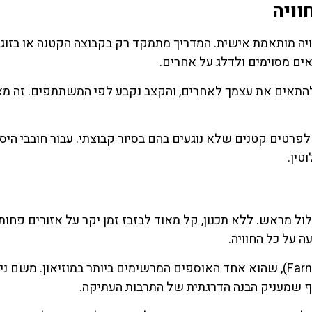
וויה
יה מותאמת אישית. המדריך מתמקד רק בקבוצה הקטנה או בזוג,
אים מסוימים ולדלג על אחרים.
רך להתאים את עצמך לאחרים, והקצב נקבע לפי המשתתפים. זה 
רטים קטנים שלא נוגעים בהם בסיור קבוצתי. עבור חובבי היסט
טין.
סלול מראש. ללא תכנון, קל מאוד לבזבז זמן יקר על אזורים פחות
 על כל החוויה.
רבים בוחרים להתחיל באוסף פארנזה (Farnese Collection), שהוא אחד האוספים המרשימים ביותר במוזיאון. משם נ
ף שמעניק הבנה הדרגתית של התרבות העתיקה.