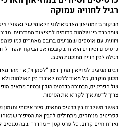
כרטיסים וסיורים במוזיאון הארכיא
רגיל לחוויה עמוקה
הביקור ב־המוזיאון הארכיאולוגי הלאומי של נאפולי אי
שמחברת בין עולמות קדומים למציאות המודרנית. מדובר
כרטיסים וסיורים היא זו שקובעת אם הביקור יהפוך לחו
רגילה לבין חוויה מתוכננת היטב.
רבים מגיעים למוזיאון מתוך רצון “לסמן וי”, אך מהר 
תכנון מוקדם, קל מאוד ללכת לאיבוד בין האולמות ולא
של הפריטים, הבחירה בכרטיס הנכון ובסיור מתאים הו
צריך לדעת איך לקרוא את הסיפור.
ת
טיסות
כאשר משלבים בין כרטיס מתאים, סיור איכותי ותזמון 
כפריטים מנותקים, מתחילים להבין את הסיפור שמאחוריה
מציאת
ואורח חיים קדום. כל פרט קטן – מהדרך שבה נכנסים למ
טיסה זולה?