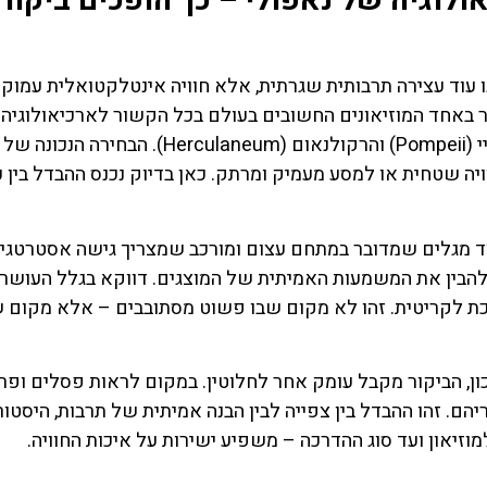
ולוגיה של נאפולי – כך הופכים ביקור
נו עוד עצירה תרבותית שגרתית, אלא חוויה אינטלקטואלית עמוק
 באחד המוזיאונים החשובים בעולם בכל הקשור לארכיאולוגיה 
ויוונית, עם אוספים שמגיעים ברובם מאתרים כמו פומפיי (Pompeii) והרקולנאום (Herculaneum). הבחירה הנכונה של
ויה שטחית או למסע מעמיק ומרתק. כאן בדיוק נכנס ההבדל בין כ
מאוד מגלים שמדובר במתחם עצום ומורכב שמצריך גישה אסטרטגי
 להבין את המשמעות האמיתית של המוצגים. דווקא בגלל העושר
פכת לקריטית. זהו לא מקום שבו פשוט מסתובבים – אלא מקום ש
השכרת
כרטיס
נכון, הביקור מקבל עומק אחר לחלוטין. במקום לראות פסלים ופ
ם. זהו ההבדל בין צפייה לבין הבנה אמיתית של תרבות, היסטור
רכב
כל הכרטיסי
וזיאון ועד סוג ההדרכה – משפיע ישירות על איכות החוויה.
חמים בדר
השוואת מחירים
איטליה