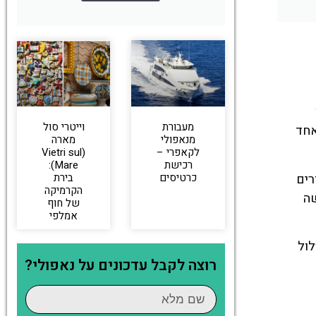
מעבורת
וייטרי סול
אחד
מנאפולי
מארה
לקאפרי –
(Vietri sul
רכישת
Mare):
רים
כרטיסים
בירת
הקרמיקה
שה
של חוף
אמלפי
לול
רוצה לקבל עדכונים על נאפולי?