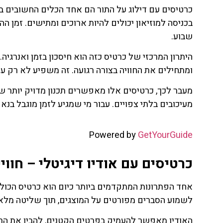
כרטיסים עם דילוג על התור הם אחד הכלים החשובים ביות
בכניסה למוזיאון יכולים להיות ארוכים ומתישים. זמן ה
שבוע.
היתרון המרכזי של כרטיס כזה הוא חיסכון בזמן ואנרגי
ומתחילים את החוויה בצורה רגועה. זה משפיע לא רק ע
מעבר לכך, כרטיסים אלו מאפשרים תכנון מדויק יותר ש
מעיכובים בלתי צפויים. עבור מי שמגיע לזמן מוגבל בנאפולי (Naples), מדובר בהחלטה חכמה
Powered by
GetYourGuide
כרטיסים עם אודיו דיגיטלי – חווי
אחד הפתרונות המתקדמים ביותר כיום הוא כרטיס הכו
לשמוע הסברים מפורטים על המוצגים, תוך שליטה מלאה ב
האודיו מאפשר להעמיק בפרטים הקטנים, להבין את הרק