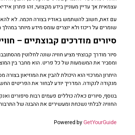
עצמאית אך עדיין מעוניין בידע מקצועי, זהו פתרון אידי
עם זאת, חשוב להשתמש באודיו בצורה חכמה. לא להאזין
שומרים על ריכוז ולא יוצרים עומס מידע מיותר במהלך ה
סיורים מודרכים קבוצתיים – חווי
סיור מודרך קבוצתי מציע חוויה שונה לחלוטין מהסתובב
ומסביר את המשמעות של כל פריט. הוא מחבר בין המוצ
היתרון המרכזי הוא היכולת להבין את המוזיאון בצורה מ
מנקודה לנקודה. המדריך יודע לבחור את הפריטים החשו
בנוסף, סיורים כאלה כוללים פעמים רבות סיפורים וא
החוויה לבלתי נשכחת ומעשירים את ההבנה של התרבות הר
Powered by
GetYourGuide