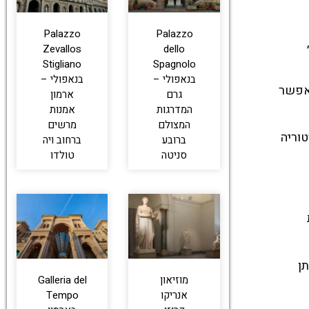
Palazzo
Palazzo
Zevallos
dello
Stigliano
Spagnolo
בנאפולי –
בנאפולי –
מאפשר
גרם
ארמון
המדרגות
אמנות
המצולם
מרשים
וריה
ברובע
ברחוב ויה
סניטה
טולדו
יתן
מוזיאון
Galleria del
אנריקו
Tempo