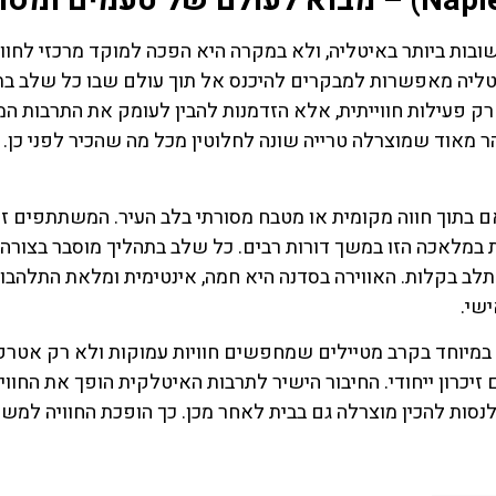
ריות החשובות ביותר באיטליה, ולא במקרה היא הפכה למוקד מרכזי לחווי
איטליה מאפשרות למבקרים להיכנס אל תוך עולם שבו כל שלב בת
רק פעילות חווייתית, אלא הזדמנות להבין לעומק את התרבות ה
ר מאוד שמוצרלה טרייה שונה לחלוטין מכל מה שהכיר לפני כן. ה
ם בתוך חווה מקומית או מטבח מסורתי בלב העיר. המשתתפים זו
 במלאכה הזו במשך דורות רבים. כל שלב בתהליך מוסבר בצורה 
שתלב בקלות. האווירה בסדנה היא חמה, אינטימית ומלאת התלהבו
שי.
 במיוחד בקרב מטיילים שמחפשים חוויות עמוקות ולא רק אטרק
השכרת
כרטיס
יכרון ייחודי. החיבור הישיר לתרבות האיטלקית הופך את החווי
ות להכין מוצרלה גם בבית לאחר מכן. כך הופכת החוויה למשה
רכב
כל הכרטיסי
חמים בדר
השוואת מחירים
איטליה