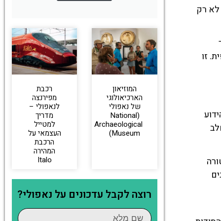
לא רק
. זו
המוזיאון
רכבת
הארכיאולוגי
מפירנצה
של נאפולי
לנאפולי –
באפלו, הידוע
(National
מדריך
Archaeological
למטייל
לב
Museum)
העצמאי על
הרכבת
המהירה
Italo
ורה
ים
רוצה לקבל עדכונים על נאפולי?