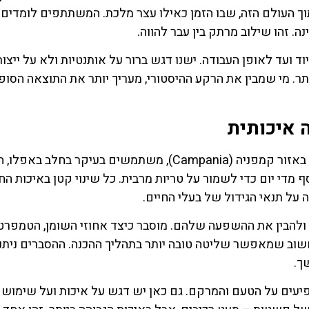
ך העולם הזה, שבו הזמן כאילו עצר מלכת. המשתתפים לומדים 
ה. זהו שילוב מרתק בין עבר להווה.
 ועד לאופן העבודה. ישנו דגש ברור על אותנטיות ולא על ייצור
ר. מי שמבין את הרקע ההיסטורי, מעריך יותר את התוצאה הסופית
 איכותית
איכות המוצרלה מתחילה בחומרי הגלם, ובראשם החלב. באזור קמפניה (Campania), משתמשים בעיקר בחלב 
מדי יום כדי לשמור על טריות מרבית. כל שינוי קטן באיכות הח
על תנאי הגידול של בעלי החיים.
 ולהבין את ההשפעה שלהם. מוסבר כיצד אחוזי השומן, הטמפרט
שוב שמאפשר שליטה טובה יותר בתהליך ההכנה. ההסברים ניתנ
ך.
פיעים על הטעם והמרקם. גם כאן יש דגש על איכות ועל שימוש