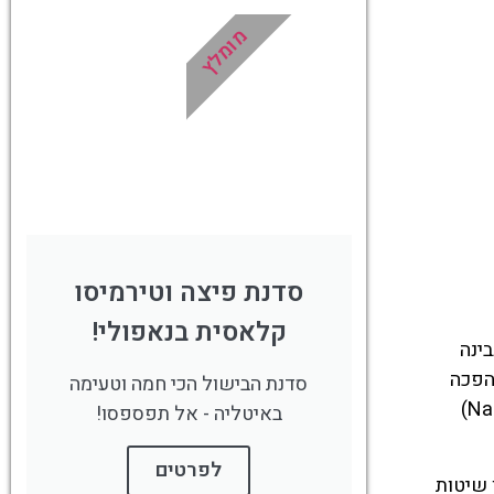
מומלץ
!
לחצו פה!
סדנת פיצה וטירמיסו
קלאסית בנאפולי!
של הגבינה
הפכה
סדנת הבישול הכי חמה וטעימה
לסימן היכר של דרום איטליה. המוצרלה הפכה לסמל אזורי שמזוהה עם איכות, טריות ופשטות. הסדנאות בנאפולי (Naples)
באיטליה - אל תפספסו!
לפרטים
 שיטות