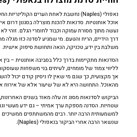
חוויית סדנת מוצרלה בנאפולי (Naples) – מבוא לעולם של טעמים ומסורת
נאפולי (Naples) נחשבת לאחת הערים הקולינ
אוכל אותנטיות. סדנאות להכנת מוצרלה בסגנון דרום 
נעשה מתוך מסורת עמוקה וכבוד לחומרי הגלם. זוהי לא 
דרך הידיים, הריח והטעם. מי שמגיע לסדנה כזו מגלה מה
משלבת בין ידע, טכניקה, הנאה ותחושת סיפוק אישית.
הסדנאות מתקיימות בדרך כלל בסביבה אותנטית – בין א
לליווי צמוד של מומחים, לעיתים בני משפחות שעוסקות
אך מקצועית, כך שגם מי שאין לו ניסיון קודם יכול לה
מהאוכל. התחושה היא לא של שיעור אלא של אירוח אי
הביקוש לסדנאות מסוג זה עלה מאוד בשנים האחרונות,
ת
טיסות
שטחיות. הסדנה מספקת ערך אמיתי – גם ידע מעשי וגם ז
למשמעותית הרבה יותר. רבים מהמשתתפים ממשיכים לנס
מציאת
שנשאר הרבה אחרי הביקור בנאפולי (Naples).
טיסה זולה?