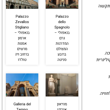
מתקשה
Palazzo
Palazzo
Zevallos
dello
Stigliano
Spagnolo
בנאפולי –
בנאפולי –
גרם
ארמון
המדרגות
אמנות
המצולם
מרשים
ה.
ברובע
ברחוב ויה
לינרית
סניטה
טולדו
וויה.
מוזיאון
Galleria del
אנריקו
Tempo