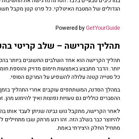
במרכיבים טבעיים בלבד. הסדנה מדגישה את החשיבות של
הגדולים של המטבח האיטלקי. כל פרט קטן מקבל תשומ
Powered by
GetYourGuide
תהליך הקרישה – שלב קריטי בהכ
תהליך הקרישה הוא אחד השלבים החשובים ביותר בהכנ
יותר. הדבר מתבצע באמצעות חימום מדויק והוספת חומר
כל סטייה קטנה עלולה להשפיע על המרקם הסופי.
במהלך הסדנה, המשתתפים עוקבים אחרי התהליך בזמן א
ההסברים כוללים גם טעויות נפוצות ואיך להימנע מהן. ז
לאחר הקרישה, מתקבל גוש גבינה שניתן לעבד אותו בה
להיווצר כבר בשלב הזה. זהו רגע מרתק שבו מתחילים ל
מתחיל החלק היצירתי באמת.