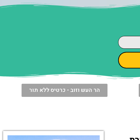
הר העש וזוב - כרטיס ללא תור