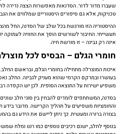
שעברו מדור לדור. הסדנאות מאפשרות הצצה נדירה לתו
טכניקות, אלא גם סיפורים היסטוריים שמלווים את הגבינ
ההיסטוריה הזו מורגשת בכל שלב של הסדנה, החל מהציוד
תעשייתי. החיבור לשורשים הופך את החוויה לעמוקה יות
אינה רק גבינה – זו מורשת חיה.
חומרי הגלם – הבסיס לכל מוצרלה
בעושרו ובמרקם הקרמי שהוא מעניק לגבינה. החלב נאסף 
משפיע ישירות על התוצאה הסופית. לכן יש הקפדה רבה 
בסדנה, המשתתפים לומדים להבחין בין סוגי חלב שונים
והחומציות משפיעים על תהליך הקרישה. מדובר בידע ח
בצורה ברורה ומעשית. כך ניתן ליישם את הידע גם בהמש
בנוסף לחלב, ישנם רכיבים נוספים כמו רנט ומלח שמש