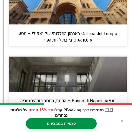
Galleria del Tempo בארמון המלכותי של נאפולי – מסע
אינטראקטיבי בתולדות העיר
מוזיאון Banco di Napoli – הכסף, המסחר וההיסטוריה
הכלכלית של העיר
🇮🇹 מזמינים דרך Booking? קבלו
עד 15% הנחה
על מלונות
נבחרים
×
לצפייה במבצעים