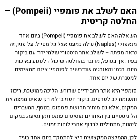
האם לשלב את פומפיי (Pompeii) –
החלטה קריטית
השאלה האם לשלב את פומפיי (Pompeii) ביום אחד
מנאפולי (Naples) עולה כמעט אצל כל מטייל. על פניו, זה
נראה מפתה – לשלב אתר היסטורי עולמי יחד עם ביקור
בעיר. אך בפועל, מדובר בהחלטה שיכולה לפגוע באיכות
היום. הזמן והאנרגיה שנדרשים לפומפיי אינם מתאימים
למסגרת של יום אחד.
פומפיי היא אתר רחב ידיים שדורש הליכה ממושכת, ריכוז
ותשומת לב לפרטים. ביקור חפוז בו לא רק שאינו ממצה את
המקום, אלא גם מותיר תחושת פספוס. בנוסף, המעברים
הלוגיסטיים בין האתרים מוסיפים עומס וזמן נסיעה. במקום
ליהנות, מתחילים לרדוף אחרי לוחות זמנים.
לכן, ההמלצה המקצועית היא להתמקד ביום אחד בעיר