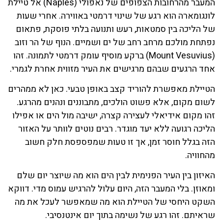
המעבר מהרחובות הצפופים של נאפולי (Naples) אל טיילת
לונגומארה הוא רגע של שינוי דרמטי באווירה. אחרי שעות
של הליכה בין סמטאות, רעש ותנועה בלתי פוסקת, פתאום
נפתחת מולכם מרחב רחב של ים ושמיים. הנוף של הר וזוב
(Mount Vesuvius) ברקע מוסיף עומק דרמטי לתמונה. זהו
אחד הרגעים שבהם מרגישים את העיר מזווית אחרת לגמרי.
הטיילת מאפשרת להוריד קצב באופן טבעי. כאן לא ממהרים
לשום מקום, אלא פשוט הולכים, מתבוננים ונהנים מהרגע.
זהו מקום אידיאלי לעצירה קצרה, ישיבה מול הים או אפילו
הליכה רגועה ללא יעד מוגדר. רבים נוטים לוותר על האזור
הזה בגלל חוסר זמן, אך זו טעות שמפספסת חלק חשוב
מהחוויה.
האיזון בין העיר הפנימית לבין הים הוא מה שיוצר יום שלם
ומאוזן. בלי המעבר הזה, היום עלול להרגיש עמוס מדי. דווקא
השקט היחסי של הטיילת הוא מה שמאפשר לעכל את מה
שראיתם. זהו רגע של נשימה בתוך יום אינטנסיבי.