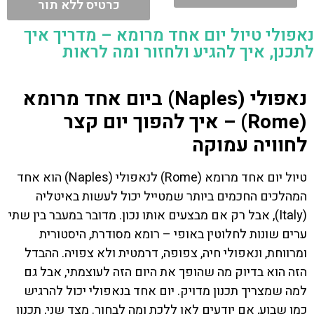
כרטיס ללא תור
נאפולי טיול יום אחד מרומא – מדריך איך
לתכנן, איך להגיע ולחזור ומה לראות
נאפולי (Naples) ביום אחד מרומא
(Rome) – איך להפוך יום קצר
לחוויה עמוקה
טיול יום אחד מרומא (Rome) לנאפולי (Naples) הוא אחד
המהלכים החכמים ביותר שמטייל יכול לעשות באיטליה
(Italy), אבל רק אם מבצעים אותו נכון. מדובר במעבר בין שתי
ערים שונות לחלוטין באופי – רומא מסודרת, היסטורית
ומרווחת, ונאפולי חיה, צפופה, דרמטית ולא צפויה. ההבדל
הזה הוא בדיוק מה שהופך את היום הזה לעוצמתי, אבל גם
למה שמצריך תכנון מדויק. יום אחד בנאפולי יכול להרגיש
כמו שבוע, אם יודעים לאן ללכת ומה לבחור. מצד שני, תכנון