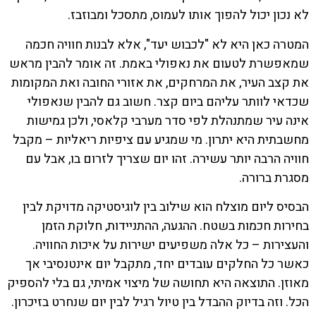
לא נכון יכול להפוך אותו לעמוס, מתסכל ומבוזבז.
המטרה כאן היא לא "לכבוש יעד", אלא לבנות חוויה חכמה
שמאפשרת לטעום את נאפולי באמת. זה אומר להבין מראש
את קצב העיר, את המרחקים, את אזורי החובה ואת המקומות
שכדאי לוותר עליהם ביום קצר. חשוב גם להבין שנאפולי
אינה עיר שמתנהלת לפי סדר מערבי קלאסי, ולכן גמישות
מחשבתית היא יתרון. מי שמגיע עם ציפיות ריאליות – מקבל
חוויה הרבה יותר עשירה. זהו יום שצריך לזרום בו, אבל עם
מסגרת ברורה.
הבסיס ליום מוצלח הוא שילוב בין לוגיסטיקה מדויקת לבין
בחירות חכמות בשטח. ההגעה, ההתניידות, חלוקת הזמן
והעצירות – כל אלה משפיעים ישירות על איכות החוויה.
כאשר כל החלקים עובדים יחד, מתקבל יום אינטנסיבי אך
מאוזן. התוצאה היא תחושה של מיצוי אמיתי, גם בלי להספיק
הכל. וזה בדיוק ההבדל בין טיול רגיל לבין יום שנחרט בזיכרון.