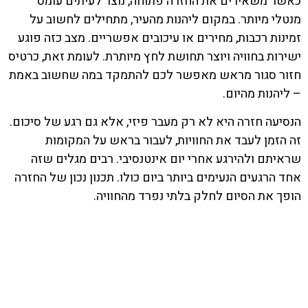
כאשר משאירים את החזרה פתוחה, נוצר לעיתים עומס
מנטלי מיותר. במקום ליהנות מהעיר, מתחילים לחשוב על
זמינות רכבות, מחירים או עיכובים אפשריים. מצב כזה פוגע
ישירות בחוויה ויוצר תחושת לחץ מיותרת. לעומת זאת, כרטיס
חזור סגור מראש מאפשר לכם להתמקד במה שחשוב באמת
– ליהנות מהיום.
הנסיעה חזרה היא לא רק מעבר פיזי, אלא גם רגע של סיכום.
זה הזמן לעבד את החוויות, לעבור בראש על המקומות
שראיתם ולהירגע אחרי יום אינטנסיבי. רבים מגלים שזה
אחד הרגעים הנעימים ביותר ביום כולו. תכנון נכון של החזרה
הופך את הסיום לחלק בלתי נפרד מהחוויה.