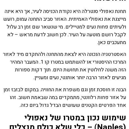
תחנת נאפולי סנטרלה היא נקודת הכניסה לעיר, אך היא אינה
מייצגת את נאפולי האמיתית. האזור סביב התחנה עמוס, רועש
ולעיתים פחות נעים למטיילים. מי שנשאר שם זמן רב עלול
לקבל רושם מוטעה על העיר. לכן חשוב לדעת מראש – לא
מתעכבים כאן.
האסטרטגיה הנכונה היא לצאת מהתחנה ולהתקדם מיד לאזור
המרכז ההיסטורי או להשתמש במטרו קו 1. המעבר המהיר
הזה משנה לחלוטין את תחושת היום. תוך דקות ספורות
מגיעים לאזור הרבה יותר אותנטי, נעים ומעניין.
הבנה זו חוסכת זמן וגם משפרת את החוויה. במקום לבזבז זמן
על אזור פחות רלוונטי, מתמקדים במה שבאמת חשוב. זהו
אחד הפרטים הקטנים שעושים הבדל גדול ביום כזה.
שימוש נכון במטרו של נאפולי
(Naples) – כלי שלא כולם מנצלים