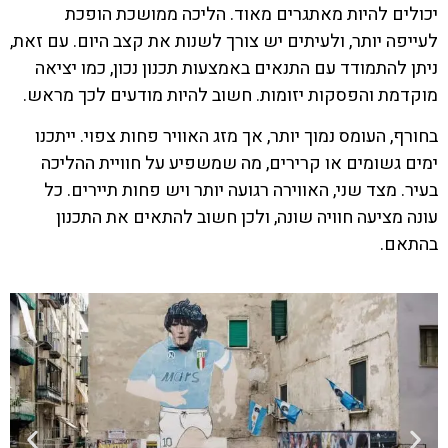
יכולים להיות מאתגרים מאוד. הליכה ממושכת הופכת
לעייפה יותר, ולעיתים יש צורך לשנות את קצב היום. עם זאת,
ניתן להתמודד עם התנאים באמצעות תכנון נכון, כמו יציאה
מוקדמת והפסקות יזומות. חשוב להיות מודעים לכך מראש.
בחורף, העומס נמוך יותר, אך מזג האוויר פחות צפוי. ייתכנו
ימים גשומים או קרירים, מה שמשפיע על חוויית ההליכה
בעיר. מצד שני, האווירה רגועה יותר ויש פחות תיירים. כל
עונה מציעה חוויה שונה, ולכן חשוב להתאים את התכנון
בהתאם.