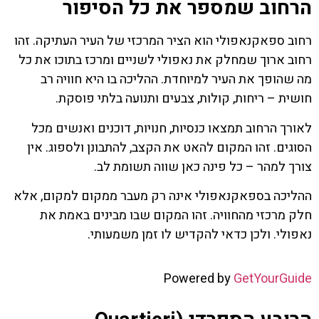
הרחוב שמספר את כל הסיפור
רחוב ספאקנאפולי הוא הציר המרכזי של העיר העתיקה. זהו
רחוב ארוך שמחלק את נאפולי לשניים ומרכז בתוכו את כל
מה שהופך את העיר למיוחדת. ההליכה בו היא חוויה רב
חושית – ריחות, קולות, צבעים ותנועה בלתי פוסקת.
לאורך הרחוב תמצאו כנסיות, חנויות, דוכנים ואנשים מכל
הסוגים. זהו המקום להאט את הקצב, להתבונן ולספוג. אין
צורך למהר – כל פינה כאן שווה תשומת לב.
ההליכה בספאקנאפולי אינה רק מעבר ממקום למקום, אלא
חלק מרכזי מהחוויה. זהו המקום שבו מבינים באמת את
נאפולי. ולכן כדאי להקדיש לו זמן משמעותי.
Powered by
GetYourGuide