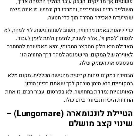
פשוטים אך מדויקים. הבצק עובר תהליך התפחה ארוך,
השוליים רכים ואווריריים, והמרכז דק וגמיש. זו אינה פיצה
שמיועדת לאכילה מהירה תוך כדי תנועה.
כדי ליהנות באמת מהחוויה, חשוב לשנות גישה. לא למהר, לא
לנסות "לסמן וי", אלא לשבת, להזמין ולתת לזמן לעבוד.
האכילה היא חלק מהקצב המקומי, והיא מאפשרת להתחבר
לאווירה של המקום. מי שמנסה למהר דרך החוויה הזו
מפספס את העומק שלה.
הבחירה במקום פחות קריטית מהגישה הכללית. מקום מלא
במקומיים הוא סימן מובהק לכך שאתם בכיוון הנכון.
האותנטיות נמדדת בתחושה, לא בפרסום. עבור רבים, זו אחת
החוויות הזכירות ביותר ביום כולו.
הטיילת לונגומארה (Lungomare) –
שינוי קצב מושלם