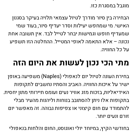
מוגבל במסגרת כזו.
הבחירה בין סיור מודרך לטיול עצמאי תלויה בעיקר בסגנון
האישי. מי שמחפש יעילות וסדר יעדיף סיור, בעוד שמי
שמעדיף חופש וגמישות יבחר לטייל לבד. אין תשובה אחת
נכונה – אלא התאמה לאופי המטייל. ההחלטה הזו תשפיע
על כל החוויה.
מתי הכי נכון לעשות את היום הזה
בחירת העונה לטיול יום לנאפולי (Naples) משפיעה באופן
ישיר על איכות החוויה. האביב והסתיו נחשבים לתקופות
האידיאליות, בזכות מזג אוויר נעים ועומס תיירותי מתון יחסית.
בתקופות אלו ניתן להסתובב בנוחות וליהנות מהעיר מבלי
להתמודד עם חום קיצוני או צפיפות גבוהה. זה מאפשר יום
זורם ונעים יותר.
בחודשי הקיץ, במיוחד יולי ואוגוסט, החום והלחות בנאפולי