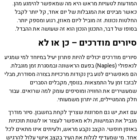
המודעות לטעויות מראש היא מה שמאפשר להימנע מהן.
כאשר מבינים את המגבלות של יום אחד, קל יותר לקבל
החלטות נכונות. זה מוביל ליום מאוזן, רגוע ומספק יותר.
בסופו של דבר, התכנון הנכון הוא זה שעושה את ההבדל.
סיורים מודרכים – כן או לא
סיורים מודרכים יכולים להיות פתרון יעיל במיוחד למי שמגיע
לנאפולי (Naples) בפעם הראשונה ובמסגרת זמן מוגבלת.
הם מאפשרים לנוע בין נקודות מרכזיות בצורה מסודרת, מבלי
לבזבז זמן על התמצאות. בנוסף, מקבלים הסברים
שמעשירים את החוויה ומוסיפים עומק למה שרואים. עבור
חלק מהמטיילים, זה יתרון משמעותי.
עם זאת, יש גם חסרונות שצריך לקחת בחשבון. סיור מודרך
מגביל את הגמישות, ולא מאפשר לעצור או לשנות תוכניות
באופן חופשי. הקצב נקבע מראש, ולעיתים אינו מתאים לכל
אחד. מי שמעדיף לגלות את העיר בקצב אישי עלול להרגיש