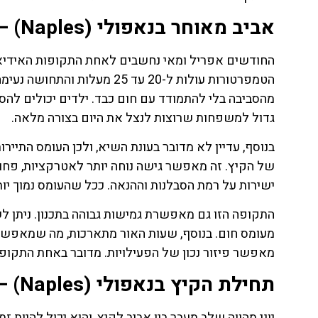
אביב מאוחר בנאפולי (Naples) – שיא התנאים למשפחות
הטמפרטורות עולות ל-20 עד 25 
מהסביבה בלי להתמודד עם חום כבד. ילדים יכולים להסתוב
גדול למשפחות שרוצות לנצל את היום בצורה מלאה.
בנוסף, עדיין לא מדובר בעונת השיא, ולכן העומס התייר
של הקיץ. זה מאפשר גישה נוחה יותר לאטרקציות, פחות 
ישירות על רמת הסבלנות וההנאה. ככל שהעומס נמוך יותר,
התקופה הזו גם מאפשרת גמישות גבוהה בתכנון. ניתן לשל
מעומס חום. בנוסף, שעות האור מתארכות, מה שמאפשר ל
מאפשר פיזור נכון של הפעילויות. מדובר באחת התקופו
תחילת הקיץ בנאפולי (Naples) – איזון עדין לפני העומס
יוני מהווה שלב מעבר בין אביב לקיץ, והוא יכול להיות