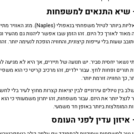
החודשים אפריל ומאי נחשבים לאחת התקופות האידיאליות ביותר לטיול משפחתי בנאפולי (Naples). מ
מעלות והתחושה נעימה מאוד לאורך כל היום. זהו הזמן שבו אפשר ליהנות גם מהעיר ו
ב שעות בלי עייפות קיצונית, והחוויה הופכת לנעימה יותר. זהו 
ותי נשאר יחסית סביר. יש תנועה של תיירים, אך היא לא מגיעה ל
תורים ופחות לחץ. עבור ילדים, זהו מרכיב קריטי כי הוא משפי
 כך החוויה זורמת יותר.
ב בין טיולים עירוניים לבין יציאות קצרות מחוץ לעיר בלי לחש
נצל יותר את היום. עבור משפחות, זהו יתרון משמעותי כי הוא
ת המומלצות ביותר באופן חד משמעי.
 זמן טוב למשפחות שמוכנות להתמודד עם עלייה קלה בטמפרטורות