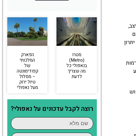
זג האוויר מתייצב,
גם
יתרון
מטרו
הפארק
(Metro)
המלכותי
רמות
בנאפולי כל
של
ע
מה שצריך
קפודימונטה
לדעת
– מסלול
טיול ירוק
מעל נאפולי
וש
רוצה לקבל עדכונים על נאפולי?
.