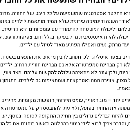
ת העיתוי לחופשה משפחתית בנאפולי (Naples) היא החלטה אסטרטגית שמשפיעה על כל היבט של החוויה. מ
אורך השנה ודינמיקה עירונית שלא תמיד מותאמת לילדים באופן
 שלהם וליכולת המשפחה להתמודד עם עומס וחום היא קריטית.
כולה להיות אינטנסיבית מדי, בעיקר בגלל חום, צפיפות ורעש. 
יעד מרתק, נעים ואפילו מפתיע מאוד לטיול עם ילדים.
ות כמו ערים בצפון איטליה, ולכן חשוב להבין מראש את התנאים בשטח. 
 לא רק מבחינת טמפרטורה אלא גם מבחינת חוויית הרחוב. ילדים
יום, ולכן עונה לא מתאימה עלולה להקשות עליהם. מצד שני,
כל מצוין, אווירה חמה ואטרקציות שמתאימות גם לילדים. התזמון 
באמת.
השכרת
כרטיס
ם יחד – מזג האוויר, עומס תיירותי, חופשות מקומיות, מחירים
ה את החוויה בפועל, ולא ניתן להתבסס רק על טמפרטורה או
רכב
כל הכרטיסי
ים להיות הבדלים גדולים בין תחילת התקופה לסופה. בנוסף, יש 
חמים בדר
והדבר צריך לבוא לידי ביטוי בהחלטה. כאשר בוחנים את כל הנת
השוואת מחירים
איטליה