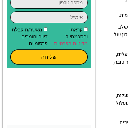
ות.
לשלב
קראתי
מאשר/ת קבלת
כון של
והסכמתי ל
דיוור וחומרים
מדיניות הפרטיות
פרסומיים
עלים,
שליחה
 טובה,
אתגרים ביותר לטיול עם ילדים בנאפולי (Naples). הטמפרטורות עולות לעיתים מעל 30 מעלות,
שעלול
כים