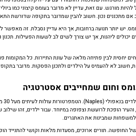
30 מעלות, והחום מתחיל להיות מורגש. עם זאת, עדיין לא מדובר בעומס קיצוני כמו ביולי
טב אם מתכננים נכון. חשוב להבין שמדובר בתקופה שדורשת התאמ
ס. יש יותר תנועה ברחובות, אך היא עדיין נסבלת. זה מאפשר 
ים יכולים ליהנות, אך יש צורך לשים לב לשעות הפעילות. תכנון נ
חים יחסית לבין פתיחה מלאה של עונת התיירות. כל המקומות פו
זאת, חשוב לא להעמיס על הילדים ולתכנן הפסקות. מדובר בתקופה
יולי ואוגוסט הם החודשים המ
העיר הופכת לרועשת וצפופה במיוחד. עבור ילדים, זהו שילוב 
 למשפחות שמבינות את האתגרים.
ל החופשה. תורים ארוכים, מסעדות מלאות וקושי להתנייד הופ