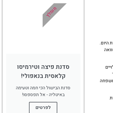
מומלץ
!
לחצו פה!
גם בשעות היום.
וואה
סדנת פיצה וטירמיסו
יים
קלאסית בנאפולי!
למשפחה
סדנת הבישול הכי חמה וטעימה
באיטליה - אל תפספסו!
ת
לפרטים