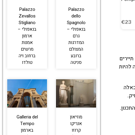
Palazzo
Palazzo
Zevallos
dello
Stigliano
Spagnolo
בנאפולי –
בנאפולי –
גרם
ארמון
המדרגות
אמנות
המצולם
מרשים
ברובע
ברחוב ויה
גם תיירים
סניטה
טולדו
 להיות
כאלה
יק.
כנון.
מוזיאון
Galleria del
אנריקו
Tempo
קרוזו
בארמון