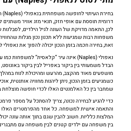
מתי לטוס לנאפולי (Naples) עם ילדים? הבחירה שתעשה את כל ההבדל
בחיר
דרומית תוססת עם אופי חזק, תנאי מזג אוויר משתנים ל
לכן, התאמה מדויקת של העונה לגיל הילדים, לסבלנות
משפחות רבות שמגיעות ללא תכנון נכון מגלות שהחוויה י
זאת, בחירה חכמה בזמן הנכון יכולה להפוך את נאפולי ל
נאפולי (Naples) אינה עיר “קלאסית” למשפח
הבדל משמעותי בין ביקור באפריל לבין ביקור באוגוסט,
מושפעים מאוד מהקצב, מהרעש ומהיכולת לנוח במהלך ה
כשמגיעים בזמן הנכון, ניתן ליהנות מחוויה אותנטית, או
שמחבר בין כל האלמנטים האלו לכדי חופשה מוצלחת 
ת
טיסות
כדי להגיע לבחירה נכונה, צריך להסתכל על מספר פרמטרי
והתאמה אישית למשפחה. כל אחד מהפרמטרים האלו משנ
מציאת
המלצות כלליות. חשוב להבין שגם בתוך אותה עונה יכול
טיסה זולה?
בין משפחה עם ילדים קטנים לבין משפחה עם מתבגרים, 