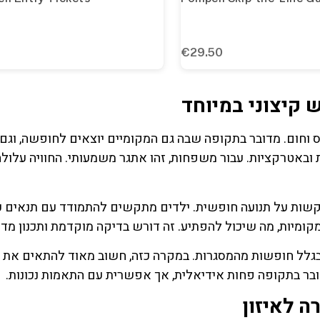
יג בנאפולי (Naples) מבחינת עומס וחום. מדובר בתקופה שבה גם המקומיים יוצאים לחופשה, ו
ת ובאטרקציות. עבור משפחות, זהו אתגר משמעותי. החוויה עלולה
מקשות על תנועה חופשית. ילדים מתקשים להתמודד עם תנאים 
קומיות, מה שיכול להפתיע. זה דורש בדיקה מוקדמת ותכנון מדו
גלל חופשות מהמסגרות. במקרה כזה, חשוב מאוד להתאים את הת
בר בתקופה פחות אידיאלית, אך אפשרית עם התאמות נכונות.