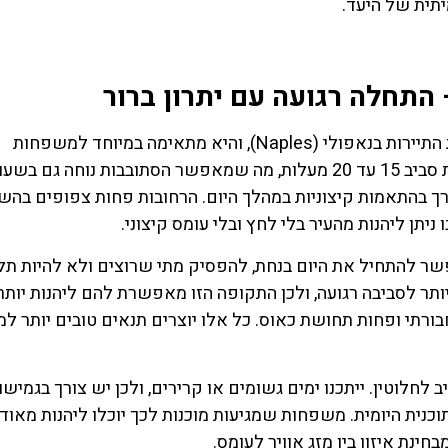
יתית של היעד.
לחצו פה!
לחצו פה
התקופה שבין מרץ לאפריל מציעה פתיחה נעימה לעונת התיירות בנאפולי (Naples), והיא מתאימה במיוחד למשפחות
שמחפשות שקט יחסי. הטמפרטורות עדיין מתונות ונעות סביב 15 עד 20 מעלות, מה שמאפשר הסתובבות נוחה 
 צורך בהתאמות קיצוניות במהלך היום. הרחובות פחות צפופים בהש
ניתן ליהנות מהעיר בלי לחץ ובלי עומס קיצוני.
שר להתחיל את היום בנחת, להפסיק מתי שרוצים ולא להיות תלו
יותר לסביבה רגועה, ולכן התקופה הזו מאפשרת להם ליהנות יותר
בורתי ופחות תחושת כאוס. כל אלו יוצרים תנאים טובים יותר 
לחלוטין. ייתכנו ימים גשומים או קרירים, ולכן יש צורך בגמישו
וכנית היומית. משפחות שמגיעות מוכנות לכך יוכלו ליהנות מאוד
נת איזון בין מזג אוויר לעומס.