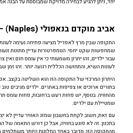
יחד, ניתן להגיע לבחירה מדויקת שמבוססת על הבנה אמ
לחצו
פה!
אביב מוקדם בנאפולי (Naples) – התחלה רגועה עם יתרון ברור
עבור ילדים, זהו יתרון משמעותי כי אין עומס חום ואין
לעונות השיא, והתחושה הכללית רגועה יותר. זהו זמן שבו 
היתרון המרכזי של התקופה הזו הוא השליטה בקצב. אפ
בתורים ארוכים או צפיפות באתרים. ילדים מגיבים טוב 
מהחוויה. בנוסף, יש פחות רעש ברחובות, פחות עומס תח
שמטיילת עם ילדים.
עם זאת, חשוב לקחת בחשבון שמזג האוויר עדיין לא יציב 
בתכנון. זה לא פוגע בחוויה, אבל כן דורש התאמה של הת
מהתקופה הזו. מדובר באחד החלונות היותר משתלמים מבחי