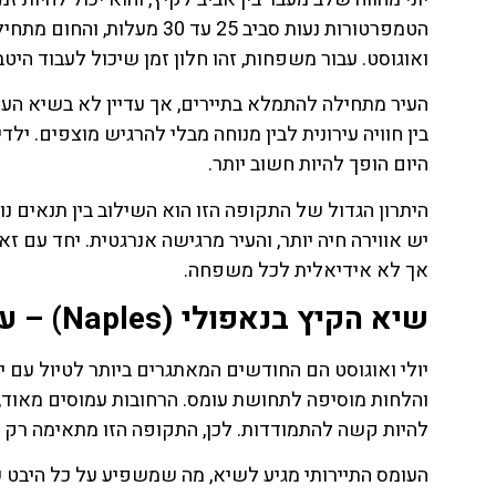
הטמפרטורות נעות סביב 25 עד 
ואוגוסט. עבור משפחות, זהו חלון זמן שיכול לעבוד הי
העיר מתחילה להתמלא בתיירים, אך עדיין לא בשיא העומ
בין חוויה עירונית לבין מנוחה מבלי להרגיש מוצפים. ילד
היום הופך להיות חשוב יותר.
היתרון הגדול של התקופה הזו הוא השילוב בין תנאים נו
יש אווירה חיה יותר, והעיר מרגישה אנרגטית. יחד עם 
אך לא אידיאלית לכל משפחה.
שיא הקיץ בנאפולי (Naples) – עומס וחום שמחייבים אסטרטגיה
והלחות מוסיפה לתחושת עומס. הרחובות עמוסים מאוד, ו
להיות קשה להתמודדות. לכן, התקופה הזו מתאימה רק
העומס התיירותי מגיע לשיא, מה שמשפיע על כל היבט ש