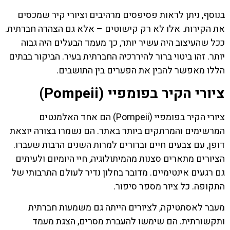
בנוסף, ניתן לראות פסיפסים מרהיבים וציורי קיר שמכסים
את הקירות. אלו לא רק קישוטים – אלא גם הצהרה חברתית.
ככל שהעיצוב היה עשיר יותר, כך מעמד הבעלים היה גבוה
יותר. זהו ביטוי ברור להיררכיה החברתית בעיר. הביקור בבתים
הללו מאפשר להבין את הפערים בין התושבים.
ציורי הקיר בפומפיי (Pompeii)
ציורי הקיר בפומפיי (Pompeii) הם אחד האלמנטים
המרשימים והמרתקים ביותר באתר. הם נשמרו בצורה יוצאת
דופן, עם צבעים חיים וברורים למרות השנים הרבות שעברו.
הציורים מתארים סצנות מהמיתולוגיה, חיי היומיום ולעיתים
גם רגעים אינטימיים. מדובר בחלון נדיר לעולם התרבותי של
התקופה. כל ציור מספר סיפור.
מעבר לאסתטיקה, לציורים הייתה גם משמעות חברתית
ותקשורתית. הם שימשו להעברת מסרים, הצגת מעמד