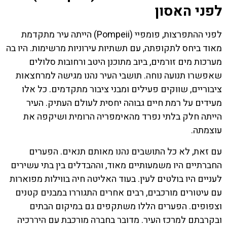
לפני האסון
לפני ההתפרצות, פומפיי (Pompeii) הייתה עיר מתקדמת
מאוד ביחס לתקופתה, עם תשתיות עירוניות מרשימות. היו בה
מערכות מים זורמים, ביוב מתוכנן היטב ורחובות סלולים
שאפשרו תנועה נוחה. תושבי העיר נהנו מגישה למרחצאות
ציבוריים, שווקים פעילים ומבני ציבור מתקדמים. כל אלו
מעידים על רמת חיים גבוהה יחסית לעולם העתיק. העיר
הייתה חלק בלתי נפרד מהאימפריה הרומית ושיקפה את
עוצמתה.
עם זאת, לא כל התושבים נהנו מאותם תנאים. הפערים
החברתיים היו משמעותיים מאוד, וההבדלים בין בתי עשירים
לעניים היו בולטים לעין. בעוד האליטה חיה בווילות מפוארות
עם עיטורים מורכבים, רבים אחרים התגוררו במבנים קטנים
וצפופים. הפערים הללו משתקפים גם במיקום הבתים
ובקרבתם למרכז העיר. מדובר בחברה מורכבת עם היררכיה