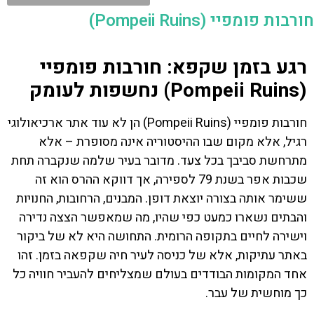
חורבות פומפיי (Pompeii Ruins)
רגע בזמן שקפא: חורבות פומפיי
(Pompeii Ruins) נחשפות לעומק
חורבות פומפיי (Pompeii Ruins) הן לא עוד אתר ארכיאולוגי
רגיל, אלא מקום שבו ההיסטוריה אינה מסופרת – אלא
מתרחשת סביבך בכל צעד. מדובר בעיר שלמה שנקברה תחת
שכבות אפר בשנת 79 לספירה, אך דווקא ההרס הוא זה
ששימר אותה בצורה יוצאת דופן. המבנים, הרחובות, החנויות
והבתים נשארו כמעט כפי שהיו, מה שמאפשר הצצה נדירה
וישירה לחיים בתקופה הרומית. התחושה היא לא של ביקור
באתר עתיקות, אלא של כניסה לעיר חיה שקפאה בזמן. זהו
אחד המקומות הבודדים בעולם שמצליחים להעביר חוויה כל
כך מוחשית של עבר.