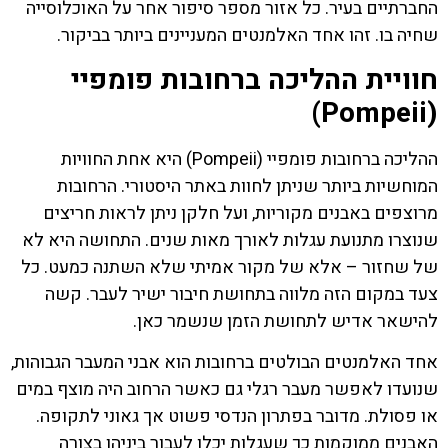
החברתיים בעיר. כל אזור מספר סיפור אחר על האוכלוסייה
שחיה בו. זהו אחד האלמנטים המעניינים ביותר בביקור.
חוויית ההליכה ברחובות פומפיי
(Pompeii)
ההליכה ברחובות פומפיי (Pompeii) היא אחת החוויות
המוחשיות ביותר שניתן לחוות באתר היסטורי. הרחובות
מרוצפים באבנים מקוריות, ועל חלקן ניתן לראות חריצים
שנוצרו מתנועת עגלות לאורך מאות שנים. התחושה היא לא
של שחזור – אלא של מקור אמיתי שלא השתנה כמעט. כל
צעד במקום הזה מלווה בתחושת חיבור ישיר לעבר. קשה
להישאר אדיש לתחושת הזמן שנשמר כאן.
אחד האלמנטים הבולטים ברחובות הוא אבני המעבר הגבוהות,
שנועדו לאפשר מעבר רגלי גם כאשר הרחוב היה מוצף במים
או פסולת. מדובר בפתרון הנדסי פשוט אך גאוני לתקופה.
האבנים ממוקמות כך שעגלות יכלו לעבור ביניהן בצורה