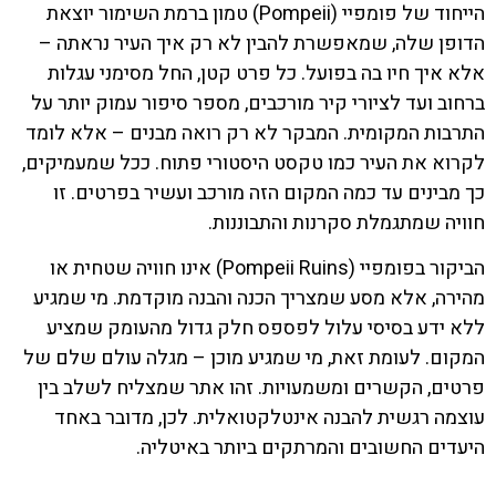
הייחוד של פומפיי (Pompeii) טמון ברמת השימור יוצאת
הדופן שלה, שמאפשרת להבין לא רק איך העיר נראתה –
אלא איך חיו בה בפועל. כל פרט קטן, החל מסימני עגלות
ברחוב ועד לציורי קיר מורכבים, מספר סיפור עמוק יותר על
התרבות המקומית. המבקר לא רק רואה מבנים – אלא לומד
לקרוא את העיר כמו טקסט היסטורי פתוח. ככל שמעמיקים,
כך מבינים עד כמה המקום הזה מורכב ועשיר בפרטים. זו
חוויה שמתגמלת סקרנות והתבוננות.
הביקור בפומפיי (Pompeii Ruins) אינו חוויה שטחית או
מהירה, אלא מסע שמצריך הכנה והבנה מוקדמת. מי שמגיע
ללא ידע בסיסי עלול לפספס חלק גדול מהעומק שמציע
המקום. לעומת זאת, מי שמגיע מוכן – מגלה עולם שלם של
פרטים, הקשרים ומשמעויות. זהו אתר שמצליח לשלב בין
עוצמה רגשית להבנה אינטלקטואלית. לכן, מדובר באחד
היעדים החשובים והמרתקים ביותר באיטליה.