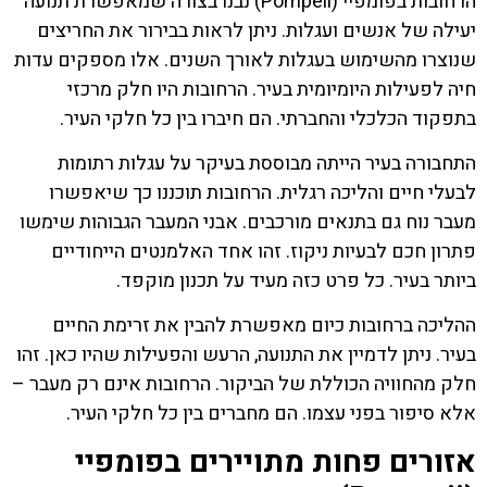
הרחובות בפומפיי (Pompeii) נבנו בצורה שמאפשרת תנועה
יעילה של אנשים ועגלות. ניתן לראות בבירור את החריצים
שנוצרו מהשימוש בעגלות לאורך השנים. אלו מספקים עדות
חיה לפעילות היומיומית בעיר. הרחובות היו חלק מרכזי
בתפקוד הכלכלי והחברתי. הם חיברו בין כל חלקי העיר.
התחבורה בעיר הייתה מבוססת בעיקר על עגלות רתומות
לבעלי חיים והליכה רגלית. הרחובות תוכננו כך שיאפשרו
מעבר נוח גם בתנאים מורכבים. אבני המעבר הגבוהות שימשו
פתרון חכם לבעיות ניקוז. זהו אחד האלמנטים הייחודיים
ביותר בעיר. כל פרט כזה מעיד על תכנון מוקפד.
ההליכה ברחובות כיום מאפשרת להבין את זרימת החיים
בעיר. ניתן לדמיין את התנועה, הרעש והפעילות שהיו כאן. זהו
חלק מהחוויה הכוללת של הביקור. הרחובות אינם רק מעבר –
אלא סיפור בפני עצמו. הם מחברים בין כל חלקי העיר.
אזורים פחות מתויירים בפומפיי