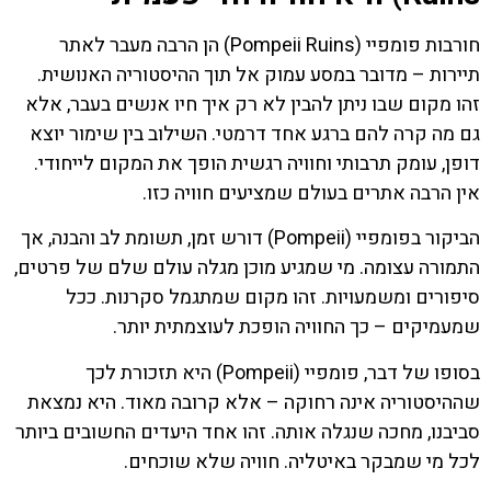
חורבות פומפיי (Pompeii Ruins) הן הרבה מעבר לאתר
תיירות – מדובר במסע עמוק אל תוך ההיסטוריה האנושית.
זהו מקום שבו ניתן להבין לא רק איך חיו אנשים בעבר, אלא
גם מה קרה להם ברגע אחד דרמטי. השילוב בין שימור יוצא
דופן, עומק תרבותי וחוויה רגשית הופך את המקום לייחודי.
אין הרבה אתרים בעולם שמציעים חוויה כזו.
הביקור בפומפיי (Pompeii) דורש זמן, תשומת לב והבנה, אך
התמורה עצומה. מי שמגיע מוכן מגלה עולם שלם של פרטים,
סיפורים ומשמעויות. זהו מקום שמתגמל סקרנות. ככל
שמעמיקים – כך החוויה הופכת לעוצמתית יותר.
בסופו של דבר, פומפיי (Pompeii) היא תזכורת לכך
שההיסטוריה אינה רחוקה – אלא קרובה מאוד. היא נמצאת
סביבנו, מחכה שנגלה אותה. זהו אחד היעדים החשובים ביותר
לכל מי שמבקר באיטליה. חוויה שלא שוכחים.