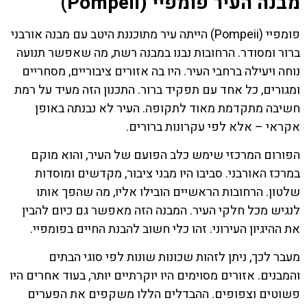
מבנה העיר פומפיי (Pompeii)
פומפיי (Pompeii) הייתה עיר מתוכננת היטב עם מבנה אורבני
ברור ומסודר. הרחובות נבנו במבנה רשת, מה שאפשר תנועה
נוחה ויעילה ברחבי העיר. היו בה אזורים ציבוריים, מסחריים
ומגורים, כל אחד עם תפקיד ברור. התכנון הזה מעיד על רמת
חשיבה מתקדמת מאוד לתקופה. העיר לא נבנתה באופן
אקראי – אלא לפי עקרונות ברורים.
הפורום המרכזי שימש כלב הפועם של העיר, והוא מוקם
במרכז האורבני. סביבו היו מבני ציבור, מקדשים ומוסדות
שלטון. הרחובות הראשיים הובילו אליו, מה שהפך אותו
לנגיש מכל חלקי העיר. המבנה הזה מאפשר גם כיום להבין
את ההיגיון העירוני. זהו כלי חשוב להבנת החיים בפומפיי.
מעבר לכך, ניתן לזהות שכונות שונות לפי סוגי הבתים
והמבנים. אזורים מסוימים היו יוקרתיים יותר, בעוד אחרים היו
פשוטים וצפופים. ההבדלים הללו משקפים את הפערים