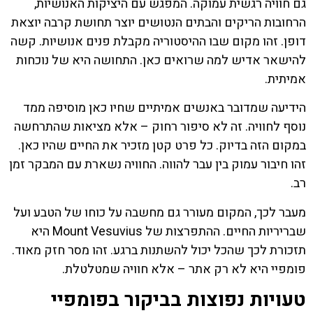
גם חוויה רגשית עמוקה. המפגש עם היציקות האנושיות,
הרחובות הריקים והבתים הנטושים יוצר תחושת קרבה יוצאת
דופן. זהו מקום שבו ההיסטוריה מקבלת פנים אנושיות. קשה
להישאר אדיש למה שרואים כאן. התחושה היא של נוכחות
אמיתית.
הידיעה שמדובר באנשים אמיתיים שחיו כאן מוסיפה ממד
נוסף לחוויה. זה לא סיפור רחוק – אלא מציאות שהתרחשה
במקום הזה בדיוק. כל פרט קטן מזכיר את החיים שהיו כאן.
זהו חיבור עמוק בין עבר להווה. החוויה נשארת עם המבקר זמן
רב.
מעבר לכך, המקום מעורר גם מחשבה על כוחו של הטבע ועל
שבריריות החיים. ההתפרצות של Mount Vesuvius היא
תזכורת לכך שהכל יכול להשתנות ברגע. זהו מסר חזק מאוד.
פומפיי היא לא רק אתר – אלא חוויה שמטלטלת.
טעויות נפוצות בביקור בפומפיי