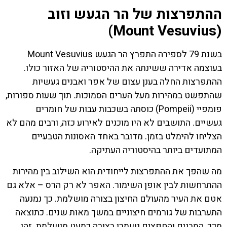
ההתפרצות של הר הגעש וזוב
(Mount Vesuvius)
בשנת 79 לספירה התפרץ הר הגעש Mount Vesuvius
בעוצמה אדירה ששינתה את ההיסטוריה של האזור כולו.
ההתפרצות החלה בענן עצום של אפר ואבנים געשיות
שהתפשט במהירות מעל הערים הסמוכות. תוך שעות ספורות,
פומפיי (Pompeii) כוסתה בשכבות עבות של חומרים
געשיים. התושבים לא היו מוכנים לאירוע כזה, ורבים מהם לא
הצליחו להימלט בזמן. מדובר באחד האסונות הטבעיים
המתועדים ביותר בהיסטוריה העתיקה.
מה שהפך את ההתפרצות לייחודית הוא השילוב בין מהירות
ההתרחשות לבין אופן השימור. האפר לא רק הרס – אלא גם
אטם את העיר מהעולם החיצון בצורה מושלמת. כך נמנעה
התערבות של גורמים חיצוניים במשך מאות שנים. כתוצאה
מכך, המבנים והחפצים נשמרו בצורה כמעט מושלמת. זהו