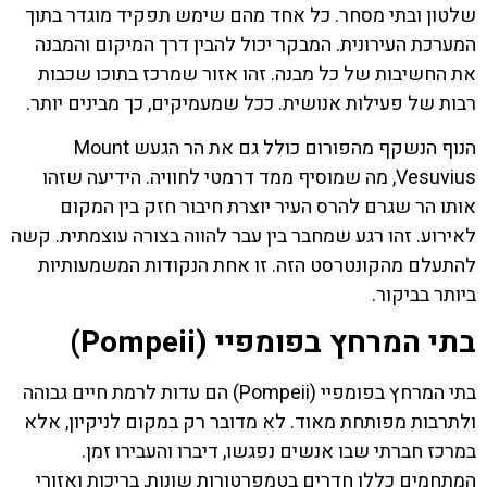
שלטון ובתי מסחר. כל אחד מהם שימש תפקיד מוגדר בתוך
המערכת העירונית. המבקר יכול להבין דרך המיקום והמבנה
את החשיבות של כל מבנה. זהו אזור שמרכז בתוכו שכבות
רבות של פעילות אנושית. ככל שמעמיקים, כך מבינים יותר.
הנוף הנשקף מהפורום כולל גם את הר הגעש Mount
Vesuvius, מה שמוסיף ממד דרמטי לחוויה. הידיעה שזהו
אותו הר שגרם להרס העיר יוצרת חיבור חזק בין המקום
לאירוע. זהו רגע שמחבר בין עבר להווה בצורה עוצמתית. קשה
להתעלם מהקונטרסט הזה. זו אחת הנקודות המשמעותיות
ביותר בביקור.
בתי המרחץ בפומפיי (Pompeii)
בתי המרחץ בפומפיי (Pompeii) הם עדות לרמת חיים גבוהה
ולתרבות מפותחת מאוד. לא מדובר רק במקום לניקיון, אלא
במרכז חברתי שבו אנשים נפגשו, דיברו והעבירו זמן.
המתחמים כללו חדרים בטמפרטורות שונות, בריכות ואזורי