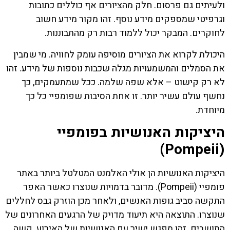
ולעיתים גם פרסום. חלק מהציורים אף כוללים כתובות
וגרפיטי שמספקים מידע נוסף. זהו מקור מידע חשוב
לחוקרים. המבקר יכול ללמוד רבות רק מהתבוננות.
היכולת לקרוא את הציורים מוסיפה עומק לחוויה. מי שמבין
את הסמלים והמשמעויות מגלה שכבות נוספות של מידע. זהו
לא רק קישוט – אלא שפה שלמה. ככל שמתעמקים, כך
נחשף עולם עשיר יותר. זו אחת הסיבות שפומפיי כל כך
מיוחדת.
היציקות האנושיות בפומפיי
(Pompeii)
היציקות האנושיות הן אולי האלמנט המטלטל ביותר באתר
פומפיי (Pompeii). מדובר בדמויות שנוצרו כאשר האפר
התקשה סביב גופות האנשים, ולאחר מכן הוזרק גבס לחללים
שנוצרו. התוצאה היא תיעוד מדויק של הרגעים האחרונים של
התושבים. זהו מפגש ישיר עם האנושיות של האירוע. קשה