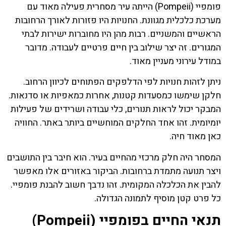
פומפיי (Pompeii) הייתה עיר מסחרית פעילה מאוד עם
מערכת כלכלית מגוונת. החנויות היו פזורות לאורך הרחובות
הראשיים והמשניים. רבות מהן היו מחוברות ישירות לבתי
המגורים. זה יצר שילוב בין חיים פרטיים לעבודה. מדובר
במודל עירוני מעניין מאוד.
ניתן לזהות חנויות לפי הדלפקים הפתוחים לכיוון הרחוב.
חלקן שימשו כמסעדות קטנות, אחרות כמאפיות או סדנאות.
המבקר יכול לראות תנורים, כלי עבודה ושרידים של פעילות
יומיומית. זהו אחד החלקים המוחשיים ביותר באתר. החוויה
כאן מאוד חיה.
המסחר היה חלק מרכזי מהחיים בעיר. הוא חיבר בין התושבים
ויצר תנועה מתמדת ברחובות. הביקור באזורים אלו מאפשר
להבין את הכלכלה המקומית. זהו נדבך חשוב להבנת פומפיי.
כל פרט קטן מוסיף לתמונה הגדולה.
תנאי החיים בפומפיי (Pompeii)