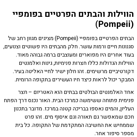
הווילות והבתים הפרטיים בפומפיי
(Pompeii)
הבתים הפרטיים בפומפיי (Pompeii) מציגים מגוון רחב של
סגנונות חיים ורמות עושר. חלק מהבתים היו פשוטים וצנועים,
בעוד אחרים היו מפוארים ומעוצבים ברמה גבוהה מאוד.
הווילות הגדולות כללו חצרות פנימיות, גינות ואלמנטים
דקורטיביים מרשימים. זהו חלון ישיר לחיי האליטה בעיר.
המבקר יכול לראות כיצד חיו העשירים בתקופה הרומית.
אחד האלמנטים הבולטים בבתים הוא האטריום – חצר
פנימית פתוחה ששימשה כמרכז הבית. האור נכנס דרך הפתח
העליון, והמים נאספו בבריכה קטנה במרכז. מדובר בתכנון
חכם שמאפשר גם תאורה וגם איסוף מים. זהו פרט
שממחיש את החשיבה המתקדמת של התקופה. כל בית
מספר סיפור אחר.