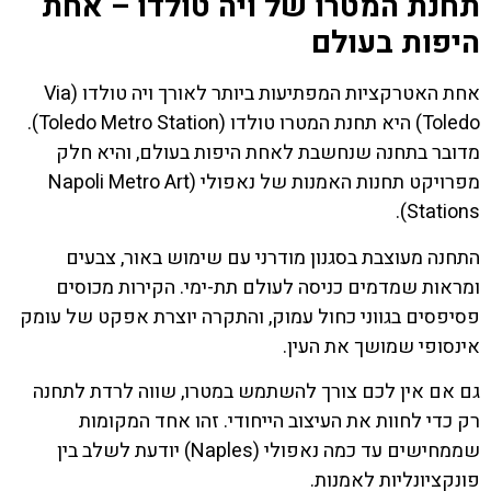
תחנת המטרו של ויה טולדו – אחת
היפות בעולם
אחת האטרקציות המפתיעות ביותר לאורך ויה טולדו (Via
Toledo) היא תחנת המטרו טולדו (Toledo Metro Station).
מדובר בתחנה שנחשבת לאחת היפות בעולם, והיא חלק
מפרויקט תחנות האמנות של נאפולי (Napoli Metro Art
Stations).
התחנה מעוצבת בסגנון מודרני עם שימוש באור, צבעים
ומראות שמדמים כניסה לעולם תת-ימי. הקירות מכוסים
פסיפסים בגווני כחול עמוק, והתקרה יוצרת אפקט של עומק
אינסופי שמושך את העין.
גם אם אין לכם צורך להשתמש במטרו, שווה לרדת לתחנה
רק כדי לחוות את העיצוב הייחודי. זהו אחד המקומות
שממחישים עד כמה נאפולי (Naples) יודעת לשלב בין
פונקציונליות לאמנות.