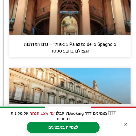
Palazzo dello Spagnolo בנאפולי – גרם המדרגות
המצולם ברובע סניטה
Palazzo Zevallos Stigliano בנאפולי – ארמון אמנות
🇮🇹 מזמינים דרך Booking? קבלו
עד 15% הנחה
על מלונות
נבחרים
מרשים ברחוב ויה טולדו
×
לצפייה במבצעים