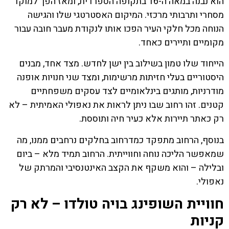
הוא נבנה במאה ה-16 בתקופה הספרדית, ומאז הפך למוקד
מסחרי ותרבותי מרכזי. המיקום האסטרטגי שלו והגישה
הנוחה מכל חלקי העיר הפכו אותו לנקודת מעבר חובה עבור
מקומיים ותיירים כאחד.
הייחוד שלו טמון בשילוב בין ישן לחדש. מצד אחד, מבנים
היסטוריים בעלי חזיתות מרשימות, ומצד שני חנויות אופנה
מודרניות, מותגים בינלאומיים לצד עסקים משפחתיים
קטנים. זהו רחוב שבו ניתן לראות את נאפולי האמיתית – לא
רק כאתר תיירות אלא כעיר חיה ותוססת.
בנוסף, הרחוב מתפקד כמדרחוב בחלקים נרחבים ממנו, מה
שמאפשר הליכה נוחה וחווייתית. הרחוב תמיד מלא – ביום
ובלילה – והוא משקף את הקצב האינטנסיבי והמרתק של
נאפולי.
חוויית השופינג בויה טולדו – לא רק
קניות