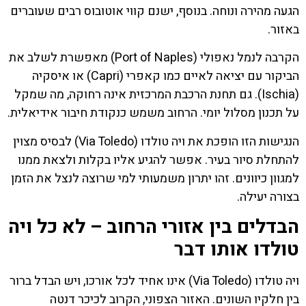
הגעה מהירה ונוחה. בנוסף, ישנם קווי אוטובוס רבים שעוברים
באזור.
הקרבה לנמל נאפולי (Port of Naples) מאפשרת לשלב את
הביקור עם יציאה לאיים כמו קאפרי (Capri) או איסקיה
(Ischia). גם תחנת הרכבת המרכזית אינה רחוקה, מה שמקל
על תכנון מסלול יומי. הרחוב משמש כנקודת חיבור אידיאלית.
הנגישות הזו הופכת את ויה טולדו (Via Toledo) לבסיס מצוין
להתחלת סיור בעיר. אפשר להגיע אליו בקלות ולצאת ממנו
למגוון כיוונים. זהו יתרון משמעותי למי שרוצה לנצל את הזמן
בצורה יעילה.
הבדלים בין אזורי הרחוב – לא כל ויה
טולדו אותו דבר
ויה טולדו (Via Toledo) אינו אחיד לכל אורכו, ויש הבדל ברור
בין חלקיו השונים. האזור הצפוני, הקרוב לכיכר דנטה