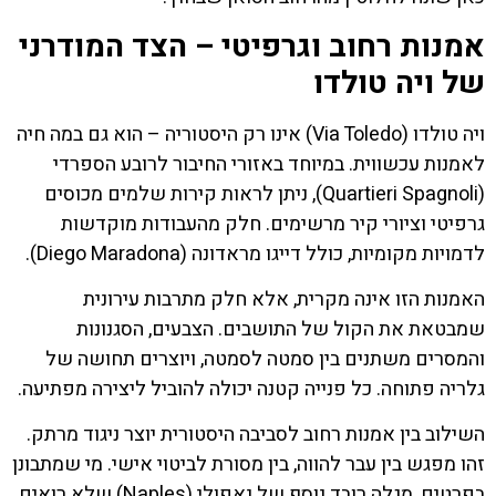
אמנות רחוב וגרפיטי – הצד המודרני
של ויה טולדו
ויה טולדו (Via Toledo) אינו רק היסטוריה – הוא גם במה חיה
לאמנות עכשווית. במיוחד באזורי החיבור לרובע הספרדי
(Quartieri Spagnoli), ניתן לראות קירות שלמים מכוסים
גרפיטי וציורי קיר מרשימים. חלק מהעבודות מוקדשות
לדמויות מקומיות, כולל דייגו מראדונה (Diego Maradona).
האמנות הזו אינה מקרית, אלא חלק מתרבות עירונית
שמבטאת את הקול של התושבים. הצבעים, הסגנונות
והמסרים משתנים בין סמטה לסמטה, ויוצרים תחושה של
גלריה פתוחה. כל פנייה קטנה יכולה להוביל ליצירה מפתיעה.
השילוב בין אמנות רחוב לסביבה היסטורית יוצר ניגוד מרתק.
זהו מפגש בין עבר להווה, בין מסורת לביטוי אישי. מי שמתבונן
בפרטים, מגלה רובד נוסף של נאפולי (Naples) שלא רואים