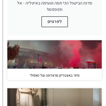
סדנת הבישול הכי חמה וטעימה באיטליה - אל
תפספסו!
לפרטים
סיור באצטדיון מראדונה של נאפולי