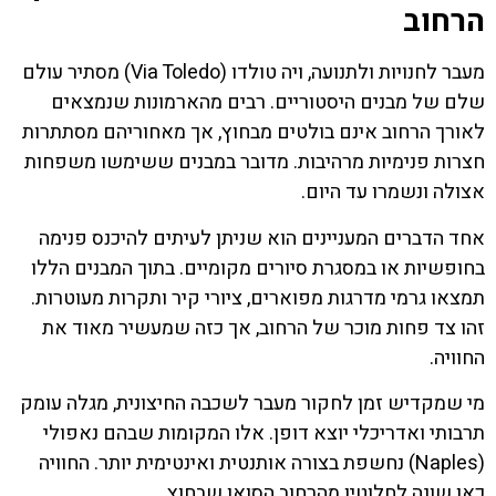
הרחוב
מעבר לחנויות ולתנועה, ויה טולדו (Via Toledo) מסתיר עולם
שלם של מבנים היסטוריים. רבים מהארמונות שנמצאים
לאורך הרחוב אינם בולטים מבחוץ, אך מאחוריהם מסתתרות
חצרות פנימיות מרהיבות. מדובר במבנים ששימשו משפחות
אצולה ונשמרו עד היום.
אחד הדברים המעניינים הוא שניתן לעיתים להיכנס פנימה
בחופשיות או במסגרת סיורים מקומיים. בתוך המבנים הללו
תמצאו גרמי מדרגות מפוארים, ציורי קיר ותקרות מעוטרות.
זהו צד פחות מוכר של הרחוב, אך כזה שמעשיר מאוד את
החוויה.
מי שמקדיש זמן לחקור מעבר לשכבה החיצונית, מגלה עומק
תרבותי ואדריכלי יוצא דופן. אלו המקומות שבהם נאפולי
(Naples) נחשפת בצורה אותנטית ואינטימית יותר. החוויה
כאן שונה לחלוטין מהרחוב הסואן שבחוץ.