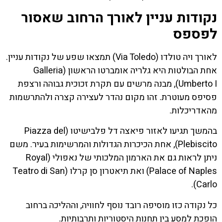
נקודות עניין לאורך הרחוב שאסור
לפספס
לאורך ויה טולדו (Via Toledo) תמצאו שפע של נקודות עניין.
אחת הבולטות היא גלריה אומברטו הראשון (Galleria
Umberto I), מבנה מרשים עם תקרת זכוכית גבוהה ורצפת
פסיפס מעוטרת. זהו מקום נהדר לעצירה קצרה ולהתרשמות
מהאדריכלות.
בהמשך תגיעו לאזור פיאצה דל פלבישיטו (Piazza del
Plebiscito), אחת הכיכרות הגדולות והמרשימות בעיר. משם
ניתן לראות גם את הארמון המלכותי של נאפולי (Royal
Palace of Naples) ואת תיאטרון סן קרלו (Teatro di San
Carlo).
כל נקודה כזו מוסיפה רובד נוסף לחוויה, וההליכה ברחוב
הופכת למסע בין תחנות היסטוריות ותרבותיות.