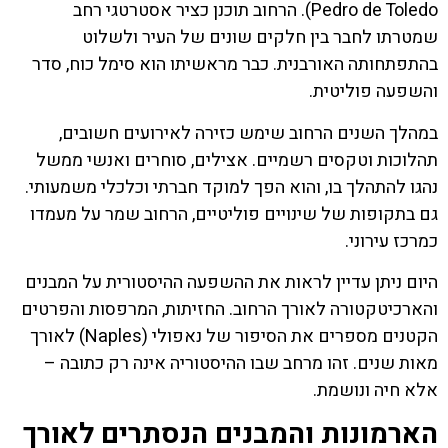
Pedro de Toledo). הרחוב תוכנן כציר אסטרטגי רחב
שמטרתו לחבר בין חלקים שונים של העיר ולשלוט
בהתפתחותה האורבנית. כבר מראשיתו הוא סימל כוח, סדר
והשפעה פוליטית.
במהלך השנים הרחוב שימש כזירה לאירועים חשובים,
תהלוכות וטקסים רשמיים. אצילים, סוחרים ואנשי ממשל
נהגו להתהלך בו, והוא הפך למוקד חברתי וכלכלי משמעותי.
גם בתקופות של שינויים פוליטיים, הרחוב שמר על מעמדו
כמרכז עירוני.
היום ניתן עדיין לראות את ההשפעה ההיסטורית על המבנים
והארכיטקטורה לאורך הרחוב. החזיתות, המרפסות והפרטים
הקטנים מספרים את הסיפור של נאפולי (Naples) לאורך
מאות שנים. זהו מרחב שבו ההיסטוריה אינה רק כתובה –
אלא חיה ונושמת.
הארמונות והמבנים הנסתרים לאורך