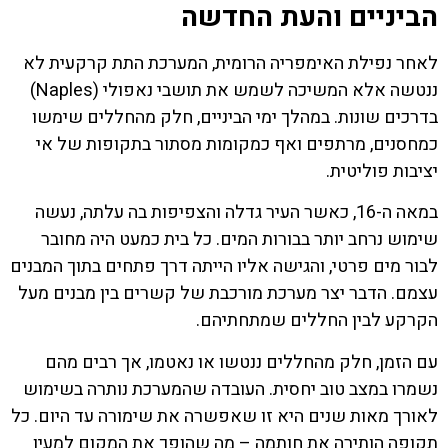
הביניים והעת החדשה
לאחר נפילת האימפריה הרומית, המערכת התת קרקעית לא
ננטשה אלא המשיכה לשמש את תושבי נאפולי (Naples)
בדרכים שונות. במהלך ימי הביניים, חלק מהחללים שימשו
כמחסנים, מרתפים ואף כמקומות מסתור בתקופות של אי
יציבות פוליטית.
במאה ה-16, כאשר העיר גדלה והצפיפות בה עלתה, נעשה
שימוש נרחב יותר בבורות המים. כל בית כמעט היה מחובר
לבור מים פרטי, והגישה אליו הייתה דרך פתחים בתוך המבנים
עצמם. הדבר יצר מערכת מורכבת של קשרים בין מבנים מעל
הקרקע לבין החללים שמתחתיהם.
עם הזמן, חלק מהחללים ננטשו או נאטמו, אך רבים מהם
נשמרו במצב טוב יחסית. העובדה שהמערכת נותרה בשימוש
לאורך מאות שנים היא זו שאפשרה את שימורה עד היום. כל
תקופה הותירה את חותמה – מה שהופך את המקום למעין