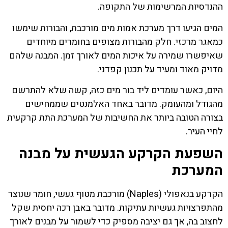
ההנדסיות המרשימות של התקופה.
המים הגיעו דרך מערכת אמות מים מורכבת, והבורות שימשו
כמאגר מרכזי. חלק מהבורות מצופים בחומרים מיוחדים
שאיפשרו שמירה על איכות המים לאורך זמן. המבנה שלהם
מדויק מאוד ומעיד על תכנון קפדני.
היום, כאשר עומדים ליד בור מים כזה, קשה שלא להתרשם
מהגודל ומהעומק. מדובר באחד האלמנטים שממחישים
בצורה הטובה ביותר את החשיבות של המערכת התת קרקעית
לחיי העיר.
השפעת הקרקע הגעשית על מבנה
המערכת
הקרקע בנאפולי (Naples) מורכבת מטוף געשי, חומר שנוצר
מהתפרצויות געשיות עתיקות. מדובר באבן רכה יחסית שקל
לחצוב בה, אך גם יציבה מספיק כדי לשמור על מבנים לאורך