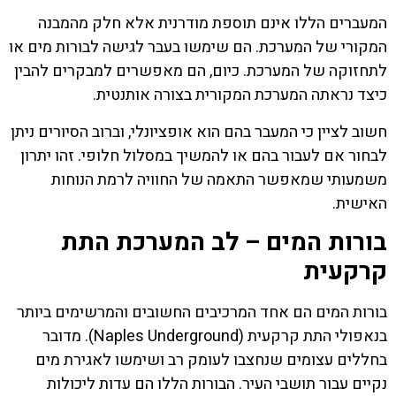
המעברים הללו אינם תוספת מודרנית אלא חלק מהמבנה
המקורי של המערכת. הם שימשו בעבר לגישה לבורות מים או
לתחזוקה של המערכת. כיום, הם מאפשרים למבקרים להבין
כיצד נראתה המערכת המקורית בצורה אותנטית.
חשוב לציין כי המעבר בהם הוא אופציונלי, וברוב הסיורים ניתן
לבחור אם לעבור בהם או להמשיך במסלול חלופי. זהו יתרון
משמעותי שמאפשר התאמה של החוויה לרמת הנוחות
האישית.
בורות המים – לב המערכת התת
קרקעית
בורות המים הם אחד המרכיבים החשובים והמרשימים ביותר
בנאפולי התת קרקעית (Naples Underground). מדובר
בחללים עצומים שנחצבו לעומק רב ושימשו לאגירת מים
נקיים עבור תושבי העיר. הבורות הללו הם עדות ליכולות