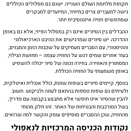
תקופת מלחמת העולם השנייה. ישנם גם מסלולים הכוללים
גישה למעברים צרים במיוחד, המיועדים למבקרים
שמחפשים חוויה אינטנסיבית יותר.
ההבדלים בין הסיורים אינם רק במסלול הפיזי, אלא גם באופן
ההדרכה. יש סיורים שמדגישים את ההיבט הארכיאולוגי
וההיסטורי, עם הסברים מעמיקים על שכבות הזמן והמבנים,
בעוד אחרים שמים דגש על החוויה עצמה – תחושת הגילוי,
המסתורין והאווירה. בחירה נכונה של סיור יכולה להשפיע
באופן משמעותי על החוויה הכוללת.
בנוסף, קיימים סיורים בשפות שונות, כולל אנגלית ואיטלקית,
ולעיתים גם שפות נוספות בהתאם לעונה ולביקוש. חשוב
להבין שהסיור אינו חופשי אלא מתבצע בקבוצה עם מדריך,
בשל המורכבות והבטיחות של האתר. זהו חלק מהותי
מהחוויה, שכן ההסברים מוסיפים עומק והקשר למה שרואים.
נקודות הכניסה המרכזיות לנאפולי