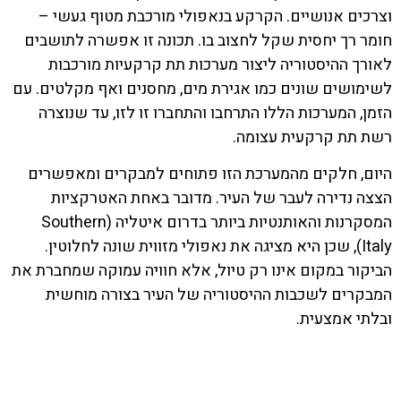
וצרכים אנושיים. הקרקע בנאפולי מורכבת מטוף געשי –
חומר רך יחסית שקל לחצוב בו. תכונה זו אפשרה לתושבים
לאורך ההיסטוריה ליצור מערכות תת קרקעיות מורכבות
לשימושים שונים כמו אגירת מים, מחסנים ואף מקלטים. עם
הזמן, המערכות הללו התרחבו והתחברו זו לזו, עד שנוצרה
רשת תת קרקעית עצומה.
היום, חלקים מהמערכת הזו פתוחים למבקרים ומאפשרים
הצצה נדירה לעבר של העיר. מדובר באחת האטרקציות
המסקרנות והאותנטיות ביותר בדרום איטליה (Southern
Italy), שכן היא מציגה את נאפולי מזווית שונה לחלוטין.
הביקור במקום אינו רק טיול, אלא חוויה עמוקה שמחברת את
המבקרים לשכבות ההיסטוריה של העיר בצורה מוחשית
ובלתי אמצעית.