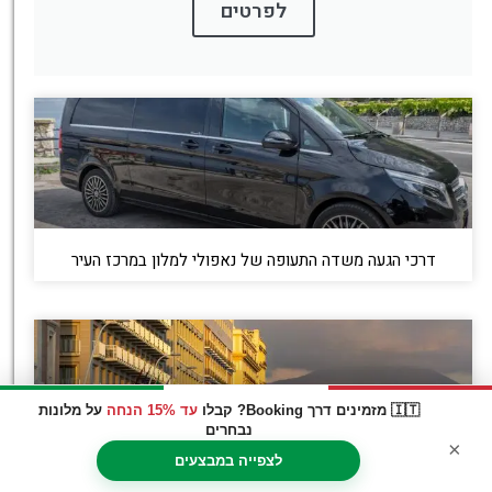
לפרטים
דרכי הגעה משדה התעופה של נאפולי למלון במרכז העיר
🇮🇹 מזמינים דרך Booking? קבלו
עד 15% הנחה
על מלונות
נבחרים
×
לצפייה במבצעים
איך אומרים את זה בנאפוליטנית? מילים בסיסיות שיעזרו