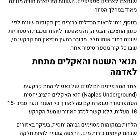
שנחצבו לצרכים ספציפיים. השונות הזו יוצרת חוויה מגוונת
מאוד במהלך הסיור.
בנוסף, ניתן לראות הבדלים ברורים בין תקופות שונות לפי
סגנון החציבה והבנייה. זה מאפשר לזהות שכבות היסטוריות
שונות בתוך אותו חלל. מדובר במעין מוזיאון תת קרקעי חי,
שבו כל קיר מספר סיפור אחר.
תנאי השטח והאקלים מתחת
לאדמה
אחד המאפיינים הבולטים של נאפולי התת קרקעית
(Naples Underground) הוא האקלים היציב יחסית.
הטמפרטורה נשארת קבועה לאורך כל השנה ונעה סביב 15-
18 מעלות, ללא קשר למזג האוויר שמעל הקרקע.
הלחות במקומות מסוימים גבוהה יחסית, בעיקר באזורים
שבהם קיימים בורות מים. הרצפה עשויה להיות חלקה