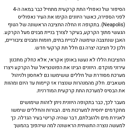
הסיפור של נאפולי התת קרקעית מתחיל כבר במאה ה-4
לפני הספירה, כאשר היוונים הקימו את העיר נאפוליס
(Neapolis). בתקופה זו החלה החציבה הראשונה של הטוף
הגעשי מתוך הקרקע, בעיקר לצורך בניית מבנים מעל הקרקע.
האבן שנחצבה שימשה לבניית בתים, חומות ומבנים ציבוריים,
ולכן כל חציבה יצרה גם חלל תת קרקעי חדש.
החציבות הללו לא נעשו באופן אקראי, אלא כחלק מתכנון
עירוני מוקדם. היוונים הבינו את הפוטנציאל של הקרקע ויצרו
מערכת מסודרת של חללים ששימשו גם לאחסון ולניהול
משאבים. חלק מהמנהרות שנוצרו אז קיימות עד היום ומהוות
את הבסיס למערכת התת קרקעית המודרנית.
מעבר לכך, כבר בתקופה היוונית ניתן לזהות שימושים
מתקדמים יחסית למערכות מים. הבורות והחללים שימשו
לאגירת מים ולהובלתם, דבר שהיה קריטי בעיר הגדלה. כך
למעשה נוצרה התשתית הראשונה למה שיהפוך בהמשך