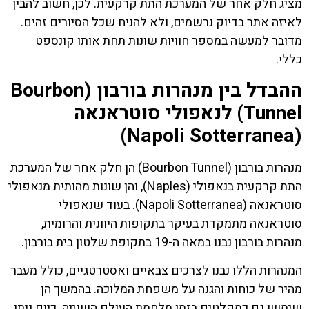
מציג חלק אחר של המערכת התת קרקעית. לכן, חשוב להבין
לאיזה אתר בדיוק נרשמים, ולא להניח שכל הסיורים זהים.
מדובר למעשה במספר חוויות שונות תחת אותו קונספט
כללי.
ההבדל בין מנהרות בורבון (Bourbon
Tunnel) לנאפולי סוטראנאה
(Napoli Sotterranea)
מנהרות בורבון (Bourbon Tunnel) הן חלק אחר של המערכת
התת קרקעית בנאפולי (Naples), והן שונות מהותית מנאפולי
סוטראנאה (Napoli Sotterranea). בעוד שנאפולי
סוטראנאה מתמקדת בעיקר בתקופות היוונית והרומית,
מנהרות בורבון נבנו במאה ה-19 בתקופת שלטון בית בורבון.
המנהרות הללו נבנו לצרכים צבאיים ואסטרטגיים, כולל מעבר
מהיר של כוחות והגנה על משפחת המלוכה. בהמשך הן
שימשו גם כמקלטים בזמן מלחמת העולם השנייה. כיום ניתן