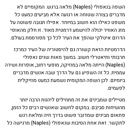
השפה בנאפולי (Naples) מלאה ברגש. המקומיים לא
מדברים בצורה שטוחה או רגועה אלא מביעים כמעט כל
משפט כאילו הוא חשוב במיוחד. אפילו תגובה פשוטה על
מזג האוויר יכולה להישמע דרמטית מאוד. זו חלק מהאופי
הדרום איטלקי שהפך את העיר לכל כך מפורסמת בעולם.
הדרמטיות הזאת קשורה גם להיסטוריה של העיר כמרכז
תרבותי ותיאטרלי חשוב. במשך מאות שנים נאפולי
(Naples) הייתה מלאה במוזיקה, מופעי רחוב, אופרות ושירה
עממית. כל זה השפיע גם על הדרך שבה אנשים מדברים
ביומיום. לכן השפה המקומית נשמעת כמעט מוזיקלית
לפעמים.
מטיילים שמבינים את זה מתחילים ליהנות הרבה יותר
מהשיחות סביבם. במקום לחשוב שאנשים רבים כל הזמן,
פתאום מבינים שמדובר פשוט בדרך חיה ומלאת רגש
לתקשר. זאת אחת הסיבות שנאפולי (Naples) מרגישה כל