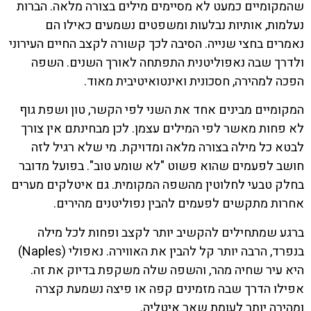
שהמקומיים כמעט לא מסיימים מילים בצורה מלאה. הברות
נעלמות, אותיות נבלעות ומשפטים נשמעים כאילו הם
נאמרים בחצי שנייה. הסיבה לכך קשורה לקצב החיים העירוני
ולדרך שבה נאפוליטנית התפתחה לאורך השנים. השפה
הפכה למהירה, חסכונית ואינטואיטיבית מאוד.
המקומיים מבינים אחד את השני לפי הקשר, טון ושפת גוף
לא פחות מאשר לפי המילים עצמן. לכן מבחינתם אין צורך
לבטא כל מילה בצורה מלאה ומדויקת. מי שלא רגיל לזה
חושב לפעמים שהוא פשוט "לא שומע טוב". בפועל מדובר
בחלק טבעי לחלוטין מהשפה המקומית. גם איטלקים מערים
אחרות מתקשים לפעמים להבין נפוליטנים מהירים.
ברגע שמתחילים להקשיב יותר לקצב ופחות לכל מילה
בנפרד, הרבה יותר קל להבין את האווירה. נאפולי (Naples)
היא עיר שחיה מהר, והשפה שלה משקפת בדיוק את זה.
אפילו הדרך שבה מזמינים קפה או פיצה נשמעת קצרה
ומהירה יותר לעומת שאר איטליה.