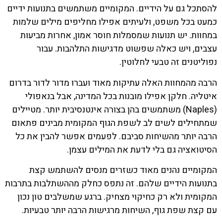
להסתכל גם על הידיים. המקומיים משתמשים בתנועות ידיים
כמעט בכל משפט, ולעיתים אפילו מחליפים מילים שלמות
במחוות. יש תנועות שמסמלות חוסר אמון, אחרות מביעות
עצבים, ויש כאלה שפשוט מדגישות התלהבות. עבור
נפוליטנים זה טבעי לחלוטין.
הרבה מהמחוות האלה עתיקות מאוד ועברו מדור לדור בדרום
איטליה. חלקן אפילו מובנות בכל המדינה, אבל בנאפולי
(Naples) משתמשים בהן בצורה אינטנסיבית יותר. מטיילים
שמתחילים לשים לב לשפת הגוף המקומית מבינים פתאום
הרבה יותר מהשיחות סביבם. לפעמים אפשר להבין את כל
הסיטואציה גם בלי לדעת את המילים עצמן.
המקומיים נהנים מאוד כשזרים מנסים להשתמש קצת
בתנועות הידיים שלהם. זה נתפס כחלק מההשתלבות בתרבות
המקומית ולא רק כחיקוי מצחיק. ברגע שמשלבים טון נכון
עם קצת שפת גוף, השיחות מרגישות הרבה יותר טבעיות.