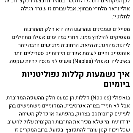
לכן המקומיים התרגלו לתקשר במהירות ובצעקות קצרות. זה
אולי נראה מלחיץ מבחוץ, אבל עבורם זו שגרה רגילה
לחלוטין.
מטיילים שמבינים שהרעש הזה הוא חלק מהתרבות
מפסיקים להילחץ ממנו. אחרי כמה ימים אפילו מתחילים
ליהנות מהאנרגיה הזאת. הרחובות מרגישים הרבה יותר
אותנטיים וחיים לעומת אזורים תיירותיים סטריליים יותר
באיטליה. נאפולי (Naples) פשוט לא מנסה להיות שקטה.
איך נשמעות קללות נפוליטניות
ביומיום
בנאפולי (Naples) קללות הן כמעט חלק מהשפה המדוברת,
אבל לא תמיד בצורה אגרסיבית. המקומיים משתמשים בהן
לעיתים קרובות גם בצחוק, בהפתעה או כחלק משיחה
ידידותית. מי שלא מכיר את התרבות המקומית עלול לחשוב
שכל ויכוח קטן עומד להתפוצץ. בפועל, ברוב המקרים זו