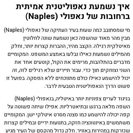
איך נשמעת נאפוליטנית אמיתית
ברחובות של נאפולי (Naples)
מי שמסתובב כמה שעות בעיר העתיקה של נאפולי (Naples)
מבין מהר מאוד שהשפה כאן נשמעת שונה לחלוטין
מאיטלקית רגילה. הקצב מהיר, ההברות קצרות יותר, וחלק
מהמילים נשמעות כאילו נבלעו באמצע המשפט. המקומיים
מדברים בהתלהבות, מרימים את הקול, קוטעים אחד את
השני וצוחקים תוך כדי. עבור תיירים שלא רגילים לזה, זה
יכול להישמע כאילו כולם מתווכחים ללא הפסקה. בפועל זו
פשוט הדרך הנאפוליטנית הטבעית לדבר.
בניגוד לערים צפוניות יותר באיטליה, בנאפולי (Naples)
השפה מלאה ברגש ובתיאטרליות. אפילו שיחה פשוטה על
קפה יכולה להישמע כמו סצנה מסרט איטלקי ישן. המקומיים
משתמשים באינטונציה חזקה, בתנועות ידיים ובמילים קצרות
שנזרקות במהירות באוויר. חלק גדול מהקסם של העיר מגיע