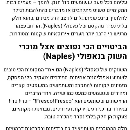
עליהם בכל פעם ששומעים קול חזק. להפך – פעמים רבות
המקומיים פשוט מתלהבים או מדברים בהתלהבות רגילה
לחלוטין. ברגע שמתרגלים לקצב הזה, מבינים שהוא חלק
בלתי נפרד מהקסם של נאפולי (Naples). הרחוב עצמו
מרגיש חי הרבה יותר מערים אירופאיות שקטות ומסודרות.
הביטויים הכי נפוצים אצל מוכרי
השוק בנאפולי (Naples)
השווקים של נאפולי (Naples) הם אחד המקומות הכי טובים
לשמוע נאפוליטנית אמיתית. המוכרים צועקים בלי הפסקה,
מזמינים לקוחות להתקרב ומשתמשים במשפטים קצרים
ומהירים שנשמעים כמעט כמו שירה. אחד הדברים
הראשונים ששומעים הוא "Fresco! Fresco!" – טרי! טרי!
במיוחד בדוכני דגים, ירקות ופירות ים. מבחינת המקומיים,
צעקות הן חלק בלתי נפרד ממכירה טובה.
חלק מהמוכרים משתמשים גם בבדיחות ובקריאות דרמטיות