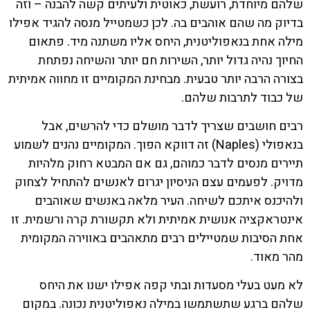
שלהם מיוחדת, רועשת, כאוטית ולעיתים קשה להבנה – וזה
בדיוק מה שהם אוהבים בה. לכן כשמטייל מנסה להגיד אפילו
מילה אחת בנאפוליטנית, היחס אליו משתנה מיד. פתאום
החיוך נהיה גדול יותר, השירות חם יותר והשיחה נפתחת
בצורה הרבה יותר טבעית. מבחינת המקומיים זו מחווה אמיתית
של כבוד לתרבות שלהם.
רבים חושבים שצריך לדבר מושלם כדי להרשים, אבל
בנאפולי (Naples) זה דווקא הפוך. המקומיים נהנים לשמוע
תיירים מנסים לדבר כמוהם, גם אם המבטא רחוק מלהיות
מדויק. לפעמים עצם הניסיון יגרום לאנשים להתחיל לצחוק
ולהיכנס איתכם לשיחה. העיר מלאה באנשים שאוהבים
אינטראקציה אנושית אמיתית ולא תקשורת קרה ורשמית. זו
אחת הסיבות שמטיילים רבים מתאהבים באווירה המקומית
מהר מאוד.
לא מעט בעלי מסעדות ובתי קפה אפילו ישנו את היחס
שלהם ברגע שתשתמשו במילה נאפוליטנית נכונה. במקום