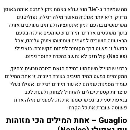
מה שמיוחד ב-"Ue" הוא שלא באמת ניתן לתרגם אותה באופן
מדויק. היא יותר אנרגיה מאשר מילה רגילה. נפוליטנים
משתמשים בה עם המון אינטונציה ולעיתים משלבים אותה
בתוך משפטים אחרים. תיירים ששומעים את זה בפעם
הראשונה חושבים לפעמים שמישהו צועק עליהם, אבל
בפועל זו פשוט דרך מקומית לפתוח תקשורת. בנאפולי
(Naples) קול חזק לא נחשב בהכרח לחוסר נימוס.
ברגע שמטייל משתמש במילה הזאת בצורה טבעית ובחיוך,
המקומיים כמעט תמיד מגיבים בצורה חיובית. זו אחת המילים
שמיד מסמנות שאתם לא עוד תיירים רגילים. אפילו בעלי
פיצריות קטנות יכולים להתחיל לצחוק ולענות לכם
בנאפוליטנית ברגע שישמעו את זה. לפעמים מילה אחת
פשוטה שוברת את כל הקרח.
Guaglio – אחת המילים הכי מזוהות