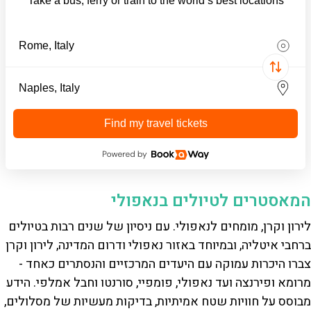
Take a bus, ferry or train to the world’s best locations
Find my travel tickets
המאסטרים לטיולים בנאפולי
לירון וקרן, מומחים לנאפולי. עם ניסיון של שנים רבות בטיולים
ברחבי איטליה, ובמיוחד באזור נאפולי ודרום המדינה, לירון וקרן
צברו היכרות עמוקה עם היעדים המרכזיים והנסתרים כאחד -
מרומא ופירנצה ועד נאפולי, פומפיי, סורנטו וחבל אמלפי. הידע
מבוסס על חוויות שטח אמיתיות, בדיקות מעשיות של מסלולים,