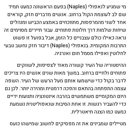
מי שמגיע לנאפולי (Naples) בפעם הראשונה כמעט תמיד
שם לב לעוצמת הקול ברחוב. אנשים מדברים חזק, קוראים
אחד לשני מהמרפסות, מתווכחים באמצע הכביש ומנהלים
שיחות שלמות דרך חלונות פתוחים. עבור תיירים מסוימים זה
נראה כאילו כולם עצבניים כל הזמן, אבל בפועל זו פשוט
התרבות המקומית. בנאפולי (Naples) דיבור חזק נחשב טבעי
לחלוטין ואפילו מסמל חום ואנרגיה.
ההיסטוריה של העיר קשורה מאוד לצפיפות, לשווקים
פתוחים ולחיים ברחוב. במשך מאות שנים אנשים היו צריכים
לדבר בקול כדי שישמעו אותם מעל הרעש של העיר. השפה
עצמה התפתחה בהתאם והפכה דרמטית ומהירה יותר. לכן גם
היום המקומיים משתמשים בהרבה אינטונציה ותנועות ידיים
כדי להעביר רגשות. זו אחת הסיבות שנאפוליטנית נשמעת
כמעט כמו הצגה תיאטרלית.
מטיילים שמבינים את זה מפסיקים לחשוב שמישהו כועס