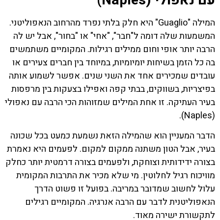
עם נאפולי (Naples)
המילה "Guaglio" היא חלק בלתי נפרד מהרחוב הנאפוליטני.
המשמעות שלה דומה ל"חבר", "אחי" או "בחור", אבל יש לה
הרבה יותר אופי וחום ממילים רגילות. המקומיים משתמשים
בה כל הזמן בשיחות יומיומיות, במיוחד בין חברים צעירים או
עובדים שמכירים אחד את השני שנים. אפשר לשמוע אותה
בפיצריות, בשווקים, בבתי קפה ואפילו בצעקות בין מרפסות
בעיר העתיקה. זו אחת המילים שמזוהות הכי הרבה עם נאפולי
(Naples).
הדבר המעניין הוא שהמילה הזאת נשמעת כמעט בכל שכונה
בעיר, אבל הטון משתנה ממקום למקום. לפעמים היא נאמרת
בצורה ידידותית וצוחקת, ולפעמים בצורה דרמטית יותר כחלק
מוויכוח רגיל לחלוטין. מי שלא מכיר את התרבות המקומית
עלול לחשוב שמדובר במריבה. בפועל זו פשוט הדרך
הנאפוליטנית לדבר עם הרבה אנרגיה. המקומיים רגילים
לתקשורת ישירה מאוד.