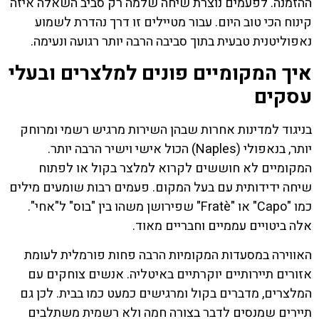
ההזמנה. לפעמים נוצרת שיחה שלמה רק סביב השאלה איזה
קינוח הכי טוב היום. עבור מטיילים זו דרך נהדרת לשמוע
נאפוליטנית טבעית בתוך סביבה הרבה יותר רגועה ונעימה.
איך המקומיים פונים למלצרים ובעלי
עסקים
בניגוד למדינות אחרות שבהן השירות מרגיש רשמי ומרוחק
יותר, בנאפולי (Naples) הכול אישי וישיר הרבה יותר.
המקומיים לא חוששים לקרוא למלצר בקול או לפתוח
שיחה ידידותית עם בעל המקום. פעמים רבות שומעים מילים
כמו "Capo" או "Fratè" שפירושן משהו בין "בוס" ל"אחי".
אלה ביטויים עממיים וחבריים מאוד.
האווירה במסעדות המקומיות הרבה פחות פורמלית לעומת
אזורים תיירותיים יוקרתיים באיטליה. אנשים צוחקים עם
המלצרים, מדברים בקול ומרגישים כמעט כמו בבית. לכן גם
תיירים שמנסים לדבר בצורה חמה ולא רשמית משתלבים