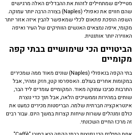
מטיילים שמתחילים לזהות את ההבדלים האלה מרגישים
שהם חווים את נאפולי (Naples) בצורה הרבה יותר עמוקה.
השפה הופכת פתאום לכלי שמאפשר להבין איזה אזור יותר
מקומי, איפה נמצאים האנשים הוותיקים של העיר ואיפה
האווירה יותר אותנטית.
הביטויים הכי שימושיים בבתי קפה
מקומיים
בתי הקפה בנאפולי (Naples) שונים מאוד ממה שמכירים
במקומות אחרים בעולם. האספרסו קטן, חזק ומהיר, אבל
התרבות סביבו עמוקה מאוד. המקומיים עומדים ליד הבר,
שותים במהירות וממשיכים הלאה, אבל תוך כדי נוצרת
אינטראקציה חברתית שלמה. הבריסטות מכירים כמעט את
כולם ומנהלים עשרות שיחות קצרות במשך היום. עבור רבים
זה מרכז החיים השכונתי.
אחת המילים הכי נפוצות בבתי הקפה היא כמובן "Caffè".