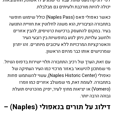
לפי לוגיקה מעט שונה. עבור מי שמגיע לראשונה, ההתמצאות
יכולה להיות מורכבת ולעיתים גם מבלבלת.
כאשר נאפולי פאס (Naples Pass) כולל שימוש חופשי
בתחבורה הציבורית, הוא משנה לחלוטין את חוויית התנועה
בעיר. במקום להתעסק ברכישת כרטיסים, להבין אזורים
ולחשב עלויות, ניתן לנוע בחופשיות בין רובעי העיר
והאטרקציות המרכזיות ללא עיכובים מיותרים. זהו יתרון
שמרגישים אותו כבר מהיום הראשון.
עם זאת, הערך של רכיב התחבורה תלוי ישירות בדפוס הטיול.
מי שמתכנן להישאר באזור מרכזי כמו העיר העתיקה של
נאפולי (Naples Historic Center), עשוי להשתמש פחות
בתחבורה. לעומת זאת, מי שמשלב אזורים כמו וומרו
(Vomero) או יציאות מחוץ לעיר, יפיק מהכרטיס תועלת
גבוהה הרבה יותר.
דילוג על תורים בנאפולי (Naples) –