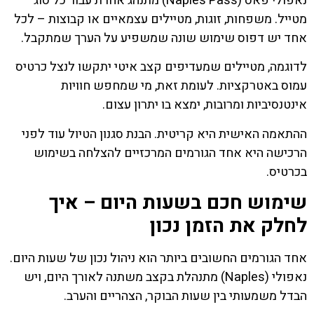
נאפולי פאס (Naples Pass) מתנהג אחרת עבור כל סוג
מטייל. משפחות, זוגות, מטיילים עצמאיים או קבוצות – לכל
אחד יש דפוס שימוש שונה שמשפיע על הערך שמתקבל.
לדוגמה, מטיילים שמעדיפים קצב איטי יתקשו לנצל כרטיס
עמוס באטרקציות. לעומת זאת, מי שמחפש חוויות
אינטנסיביות ומרובות, ימצא בו יתרון עצום.
ההתאמה האישית היא קריטית. הבנת סגנון הטיול עוד לפני
הרכישה היא אחד הגורמים המרכזיים להצלחה בשימוש
בכרטיס.
שימוש חכם בשעות היום – איך
לחלק את הזמן נכון
אחד הגורמים החשובים ביותר הוא ניהול נכון של שעות היום.
נאפולי (Naples) מתנהלת בקצב משתנה לאורך היום, ויש
הבדל משמעותי בין שעות הבוקר, הצהריים והערב.