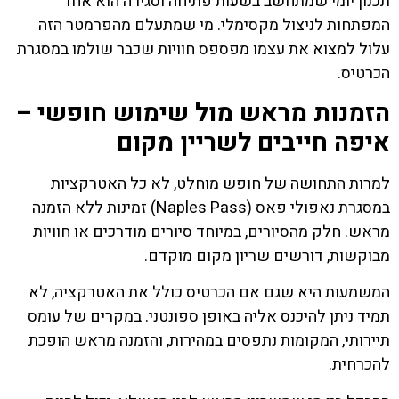
תכנון יומי שמתחשב בשעות פתיחה וסגירה הוא אחד
המפתחות לניצול מקסימלי. מי שמתעלם מהפרמטר הזה
עלול למצוא את עצמו מפספס חוויות שכבר שולמו במסגרת
הכרטיס.
הזמנות מראש מול שימוש חופשי –
איפה חייבים לשריין מקום
למרות התחושה של חופש מוחלט, לא כל האטרקציות
במסגרת נאפולי פאס (Naples Pass) זמינות ללא הזמנה
מראש. חלק מהסיורים, במיוחד סיורים מודרכים או חוויות
מבוקשות, דורשים שריון מקום מוקדם.
המשמעות היא שגם אם הכרטיס כולל את האטרקציה, לא
תמיד ניתן להיכנס אליה באופן ספונטני. במקרים של עומס
תיירותי, המקומות נתפסים במהירות, והזמנה מראש הופכת
להכרחית.