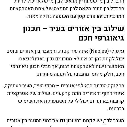
ההבדל בין מי שמשריין מראש לבין מי שלא, יכול להיות
ההבדל בין חוויה מלאה לבין החמצה של אחת האטרקציות
המרכזיות. זהו פרט קטן עם השפעה גדולה מאוד.
שילוב בין אזורים בעיר – תכנון
גיאוגרפי חכם
נאפולי (Naples) אינה עיר קטנה, והמעבר בין אזורים שונים
יכול לקחת זמן רב אם לא מתכננים נכון. נאפולי פאס
מאפשר גישה לאטרקציות רבות, אך מבלי תכנון גיאוגרפי
חכם, חלק מהזמן מתבזבז על תנועה מיותרת.
החלוקה הנכונה היא לפי אזורים – מרכז העיר, העיר העתיקה,
אזורי החוף והאזורים התת קרקעיים. שילוב של אטרקציות
קרובות באותו יום יכול לייעל משמעותית את השימוש
בכרטיס.
מעבר לכך, יש לקחת בחשבון גם את זמני ההגעה בין אזורים