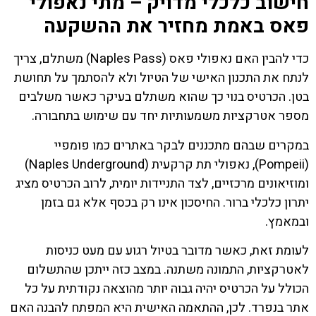
חישוב כלכלי מדויק – מתי נאפולי
פאס באמת מחזיר את ההשקעה
כדי להבין האם נאפולי פאס (Naples Pass) משתלם, צריך
לנתח את התכנון האישי של הטיול ולא להסתמך על תחושת
בטן. הכרטיס בנוי כך שהוא משתלם בעיקר כאשר משלבים
מספר אטרקציות משמעותיות יחד עם שימוש בתחבורה.
במקרים שבהם מתכננים לבקר באתרים כמו פומפיי
(Pompeii), נאפולי תת קרקעית (Naples Underground)
ומוזיאונים מרכזיים, לצד התניידות יומית, לרוב הכרטיס מציג
יתרון כלכלי ברור. החיסכון אינו רק בכסף אלא גם בזמן
ובמאמץ.
לעומת זאת, כאשר מדובר בטיול רגוע עם מעט כניסות
לאטרקציות, התמונה משתנה. במצב כזה ייתכן שהתשלום
הכולל על הכרטיס יהיה גבוה יותר מהוצאה נקודתית על כל
אתר בנפרד. לכן, ההתאמה האישית היא המפתח להבנה האם