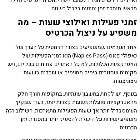
ואחרים דורשים המרה לשובר ייעודי. הכרת הפרטים הללו
מראש חוסכת זמן ומונעת בלבול בשטח.
זמני פעילות ואילוצי שעות – מה
משפיע על ניצול הכרטיס
אחד הגורמים שמשפיעים בצורה דרמטית על הערך של
נאפולי פאס (Naples Pass) הוא זמני הפעילות של
האטרקציות הכלולות. לא כל האתרים פתוחים בכל יום, ויש
מקומות שסגורים בימים מסוימים או עובדים בשעות
מצומצמות.
בנוסף, יש לקחת בחשבון עונתיות. בתקופות חורף חלק
מהאטרקציות פועלות בשעות קצרות יותר, בעוד שבקיץ
העומס גדול יותר אך שעות הפעילות מתארכות. השילוב הזה
משפיע ישירות על היכולת להספיק יותר במסגרת זמן
הכרטיס.