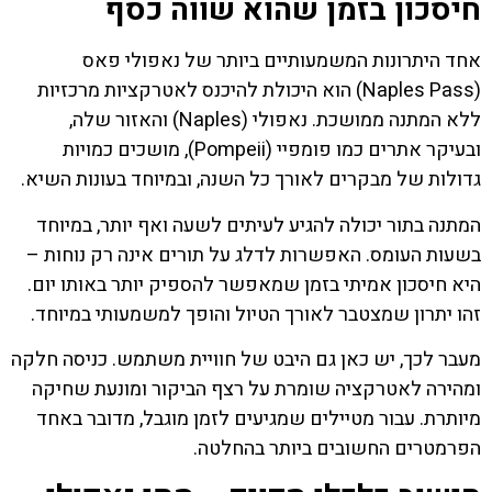
חיסכון בזמן שהוא שווה כסף
אחד היתרונות המשמעותיים ביותר של נאפולי פאס
(Naples Pass) הוא היכולת להיכנס לאטרקציות מרכזיות
ללא המתנה ממושכת. נאפולי (Naples) והאזור שלה,
ובעיקר אתרים כמו פומפיי (Pompeii), מושכים כמויות
גדולות של מבקרים לאורך כל השנה, ובמיוחד בעונות השיא.
המתנה בתור יכולה להגיע לעיתים לשעה ואף יותר, במיוחד
בשעות העומס. האפשרות לדלג על תורים אינה רק נוחות –
היא חיסכון אמיתי בזמן שמאפשר להספיק יותר באותו יום.
זהו יתרון שמצטבר לאורך הטיול והופך למשמעותי במיוחד.
מעבר לכך, יש כאן גם היבט של חוויית משתמש. כניסה חלקה
ומהירה לאטרקציה שומרת על רצף הביקור ומונעת שחיקה
מיותרת. עבור מטיילים שמגיעים לזמן מוגבל, מדובר באחד
הפרמטרים החשובים ביותר בהחלטה.