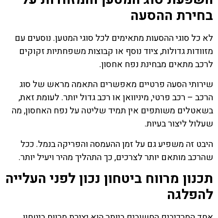
בחירת ההסעה
לא כל סוגי ההסעות מתאימים לכל סוגי המטען. נוסעים עם
מזוודות גדולות, ציוד נוסף או קבוצות משפחתיות זקוקים
לרכב מתאים מבחינת נפח אחסון.
שירותי הסעה פרטיים מאפשרים התאמה מראש של סוג
הרכב – רכב פרטי, מיניוואן או רכב גדול יותר. לעומת זאת,
בשאטלים משותפים אין תמיד שליטה על נפח האחסון, מה
שעלול ליצור בעיות.
היבט זה משפיע גם על זמן ההעמסה והפריקה בנמל. ככל
שהרכב מותאם יותר לצרכים, כך התהליך מהיר ויעיל יותר.
תכנון מרווח ביטחון נכון לפני העלייה
להפלגה
אחד המרכיבים החשובים ביותר הוא יצירת מרווח ביטחון