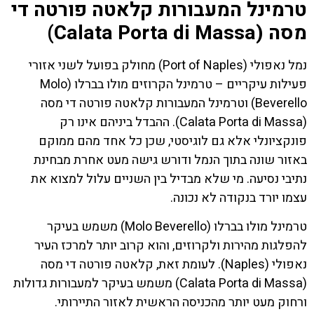
טרמינל המעבורות קלאטה פורטה די
מסה (Calata Porta di Massa)
נמל נאפולי (Port of Naples) מחולק בפועל לשני אזורי
פעילות עיקריים – טרמינל הקרוזים מולו בברלו (Molo
Beverello) וטרמינל המעבורות קלאטה פורטה די מסה
(Calata Porta di Massa). ההבדל ביניהם אינו רק
פונקציונלי אלא גם לוגיסטי, שכן כל אחד מהם ממוקם
באזור שונה בתוך הנמל ודורש גישה מעט אחרת מבחינת
נתיבי נסיעה. מי שלא מבדיל בין השניים עלול למצוא את
עצמו יורד בנקודה לא נכונה.
טרמינל מולו בברלו (Molo Beverello) משמש בעיקר
להפלגות מהירות ולקרוזים, והוא קרוב יותר למרכז העיר
נאפולי (Naples). לעומת זאת, קלאטה פורטה די מסה
(Calata Porta di Massa) משמש בעיקר למעבורות גדולות
ורחוק מעט יותר מהכניסה הראשית לאזור התיירותי.