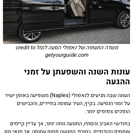
משדה התעופה של נאפולי הסעה לנמל credit to
getyourguide.com
עונות השנה והשפעתן על זמני
ההגעה
העונה שבה מגיעים לנאפולי (Naples) משפיעה באופן ישיר
על זמני הנסיעה. בקיץ, העיר עמוסה בתיירים, והכבישים
הופכים צפופים יותר.
בחודשי האביב והסתיו, התנועה נוחה יותר, אך עדיין קיימים
עומסים נקודתיים. בחורף, התנועה פחות עמוסה, אך תנאי מזג