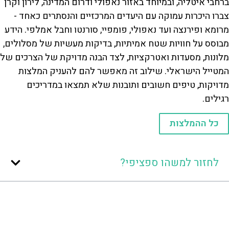
ברחבי איטליה, ובמיוחד באזור נאפולי ודרום המדינה, לירון וקרן
צברו היכרות עמוקה עם היעדים המרכזיים והנסתרים כאחד -
מרומא ופירנצה ועד נאפולי, פומפיי, סורנטו וחבל אמלפי. הידע
מבוסס על חוויות שטח אמיתיות, בדיקות מעשיות של מסלולים,
מלונות, מסעדות ואטרקציות, לצד הבנה מדויקת של הצרכים של
המטייל הישראלי. שילוב זה מאפשר להם להעניק המלצות
מדויקות, טיפים חשובים ותובנות שלא תמצאו במדריכים
רגילים.
כל ההמלצות
לחזור למשהו ספציפי?