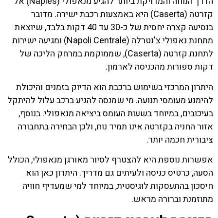
הדרך הנוחה והמדויקת ביותר להגיע מנאפולי (Naples) אל
קזרטה (Caserta) היא באמצעות רכבת ישירה. מדובר
בנסיעה קצרה יחסית של כ-30 עד 40 דקות בלבד, שיוצאת
מתחנת נאפולי צ'נטרלה (Napoli Centrale) ומגיעה ישירות
לתחנת קזרטה (Caserta), שממוקמת במרחק הליכה של
דקות ספורות מהכניסה לארמון.
היתרון המרכזי בשימוש ברכבת הוא הדיוק בזמנים והיכולת
להימנע מעומסי תנועה. מי שמנסה להגיע ברכב עלול להיתקל
בעיכובים, במיוחד בשעות העומס ביציאה מנאפולי. בנוסף,
אזור החניה בקזרטה אינו תמיד נוח, ולכן הבחירה בתחבורה
ציבורית חכמה יותר.
אפשרות נוספת היא להצטרף לסיור מאורגן מנאפולי, הכולל
הסעה, כרטיס כניסה ולעיתים גם מדריך. היתרון כאן הוא
חיסכון בהתעסקות לוגיסטית, במיוחד למי שמעדיף חוויה
מתוזמנת וברורה מראש.