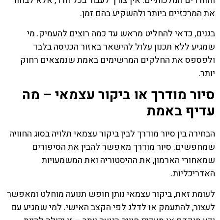
והחדרים המלכותיים. אין צורך לעבור בכל חדר, אלא לבחור
את המרכזיים ביותר ולהשקיע בהם זמן.
בגנים, כדאי להחליט מראש עד כמה רוצים להעמיק. מי
שמגיע ללא תכנון עלול להישאר באזור הכניסה בלבד
ולפספס את החלקים המרשימים באמת שנמצאים רחוק
יותר.
סיור מודרך או ביקור עצמאי – מה
עדיף באמת
הבחירה בין סיור מודרך לבין ביקור עצמאי תלויה בסוג החוויה
שמחפשים. סיור מודרך מאפשר להבין את הסיפורים
שמאחורי הארמון, את ההיסטוריה ואת המשמעויות
האדריכליות.
לעומת זאת, ביקור עצמאי נותן חופש תנועה מוחלט ומאפשר
לעצור, להתעמק או לדלג לפי הקצב האישי. למי שמגיע עם