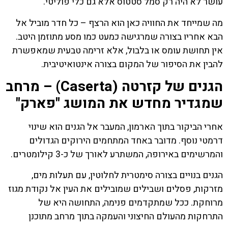
עושר לא היה רק סמל סטטוס אלא גם כלי פוליטי.
מה שמייחד את החוויה כאן הוא הרצף – כל חדר מוביל אל
הבא אחריו בצורה שמרגישה כמעט כמו מסע מתוזמן היטב.
אין תחושת עומס או בלבול, אלא זרימה טבעית שמאפשרת
להבין את הסיפור של המקום בצורה אינטואיטיבית.
הגנים של קזרטה (Caserta) – מרחב
שמגדיר מחדש את המושג "פארק"
אחרי הביקור בתוך הארמון, המעבר אל הגנים הוא שינוי
דרמטי נוסף. מדובר באחד המתחמים הירוקים הגדולים
והמרשימים באירופה, המשתרע לאורך של כ-3 קילומטרים.
הגנים בנויים בצורה סימטרית לחלוטין, עם תעלות מים,
מזרקות, פסלים ושבילים שמובילים את העין אל נקודת מגוז
מרוחקת. ככל שמתקדמים פנימה, התחושה היא של
התרחקות מהעולם החיצוני והעמקה בתוך מרחב מתוכנן