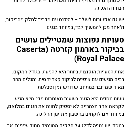
ידע מוקדם או מעדיף חוויה רגועה יותר – זו יכולה להיות
הבחירה הנכונה.
יש גם אפשרות לשלב – להיכנס עם מדריך לחלק מהביקור,
ולאחר מכן להמשיך לבד, במיוחד בגנים.
טעויות נפוצות שמטיילים עושים
בביקור בארמון קזרטה (Caserta
Royal Palace)
אחת הטעויות הנפוצות ביותר היא להמעיט בגודל המקום.
רבים מגיעים עם ציפייה לביקור קצר יחסית, ומגלים מהר
מאוד שמדובר במתחם שדורש זמן וסבלנות.
טעות נוספת היא הגעה בשעות מאוחרות מדי. מי שמגיע
לקראת אחר הצהריים לא יספיק לחוות את הגנים במלואם,
במיוחד אם לוקחים בחשבון את זמן ההליכה.
בנוסף, יש נטייה לדלג על חלקים מסוימים מתוך עייפות, אך