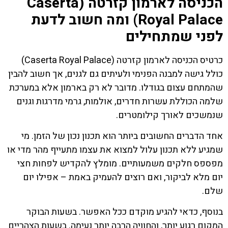
הכניסה לארמון קזרטה (Caserta
Royal Palace) ומה חשוב לדעת
לפני שמתחילים
כרטיס הכניסה לארמון קזרטה (Caserta Royal Palace)
כולל גישה למבנה הפנימי ולעיתים גם לגנים, אך חשוב להבין
שהמתחם עצום בגודלו. מדובר לא רק בארמון אלא במערכת
שלמה הכוללת עשרות חדרים, אולמות, גרמי מדרגות וגנים
שנמשכים לאורך קילומטרים.
אחד הדברים החשובים ביותר הוא תכנון נכון של הזמן. מי
שמגיע ללא תכנון עלול למצוא את עצמו מתעייף מהר מדי או
מפספס חלקים משמעותיים. מומלץ להקדיש לפחות חצי
יום מלא לביקור, ואם רוצים להעמיק באמת – אפילו יום
שלם.
בנוסף, כדאי להגיע מוקדם ככל האפשר. בשעות הבוקר
המקום רגוע יותר, והחוויה הרבה יותר נעימה. בשעות הצהריים