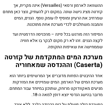
ההשוואה לארמון ורסאי (Versailles) אינה מקרית, אך
קזרטה מציג גישה שונה. במקום רק להעתיק, נוצר כאן מתחם
שמרחיב את הרעיון ומוסיף לו עומק נוסף. הגנים, המים
והמבנה משתלבים לכדי מערכת אחת מתוכננת.
הסיפור הזה מורגש בכל פינה – מהכניסה הדרמטית ועד
לקצה הגנים. זהו לא רק מקום לבקר בו אלא חוויה
שממחישה את שאיפות התקופה.
מערכת המים המתקדמת של קזרטה
(Caserta) וההנדסה שמאחוריה
אחד ההיבטים הפחות מדוברים אך המרשימים ביותר הוא
מערכת המים של הארמון. המים שמזינים את המזרקות
מגיעים מאקוודוקט מרוחק, שתוכנן במיוחד עבור המתחם.
מדובר בהישג הנדסי יוצא דופן למאה ה-18.
המערכת כולה פועלת על כוח הכבידה בלבד, ללא צורך