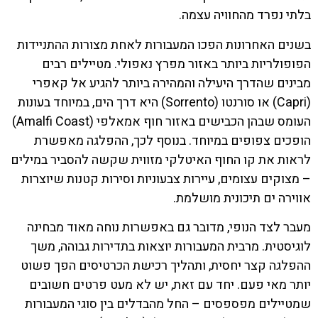
בלתי נפרד מהחוויה עצמה.
בשנים האחרונות הפכו המעבורות לאחת מצורות ההתניידות
הפופולריות ביותר באזור מפרץ נאפולי. מטיילים רבים
מבינים שהדרך היעילה והמהירה ביותר להגיע אל קאפרי
(Capri) או סורנטו (Sorrento) היא דרך הים, במיוחד בעונות
העומס שבהן הכבישים באזור חוף אמאלפי (Amalfi Coast)
הופכים צפופים במיוחד. בנוסף לכך, ההפלגה מאפשרת
לראות את קו החוף האיטלקי מזווית שקשה להסביר במילים
– מצוקים עצומים, עיירות צבעוניות וסירות קטנות שיוצרות
אווירה ים תיכונית מושלמת.
מעבר לצד הנופי, מדובר גם באפשרות נוחה מאוד מבחינה
לוגיסטית. מרבית המעבורות יוצאות בתדירות גבוהה, משך
ההפלגה קצר יחסית, ותהליך רכישת הכרטיסים הפך פשוט
יותר מאי פעם. יחד עם זאת, יש לא מעט פרטים חשובים
שמטיילים מפספסים – החל מהבדלים בין סוגי המעבורות