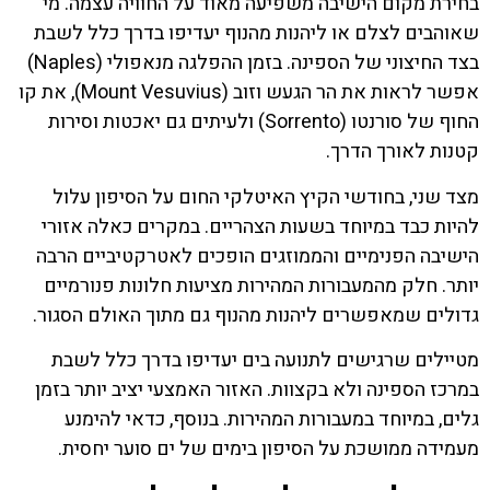
בחירת מקום הישיבה משפיעה מאוד על החוויה עצמה. מי
שאוהבים לצלם או ליהנות מהנוף יעדיפו בדרך כלל לשבת
בצד החיצוני של הספינה. בזמן ההפלגה מנאפולי (Naples)
אפשר לראות את הר הגעש וזוב (Mount Vesuvius), את קו
החוף של סורנטו (Sorrento) ולעיתים גם יאכטות וסירות
קטנות לאורך הדרך.
מצד שני, בחודשי הקיץ האיטלקי החום על הסיפון עלול
להיות כבד במיוחד בשעות הצהריים. במקרים כאלה אזורי
הישיבה הפנימיים והממוזגים הופכים לאטרקטיביים הרבה
יותר. חלק מהמעבורות המהירות מציעות חלונות פנורמיים
גדולים שמאפשרים ליהנות מהנוף גם מתוך האולם הסגור.
מטיילים שרגישים לתנועה בים יעדיפו בדרך כלל לשבת
במרכז הספינה ולא בקצוות. האזור האמצעי יציב יותר בזמן
גלים, במיוחד במעבורות המהירות. בנוסף, כדאי להימנע
מעמידה ממושכת על הסיפון בימים של ים סוער יחסית.