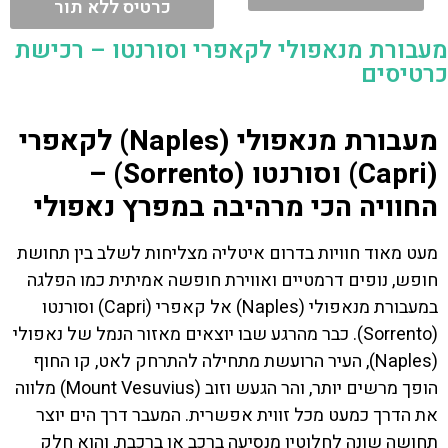
כרטיס ללא תור
מעבורת מנאפולי לקאפרי וסורנטו – רכישת
כרטיסים
מעבורת מנאפולי (Naples) לקאפרי
(Capri) וסורנטו (Sorrento) –
החוויה הכי מרהיבה במפרץ נאפולי
מעט מאוד חוויות בדרום איטליה מצליחות לשלב בין תחושת
חופש, נופים דרמטיים ואווירת חופשה אמיתית כמו הפלגה
במעבורת מנאפולי (Naples) אל קאפרי (Capri) וסורנטו
(Sorrento). כבר מהרגע שבו יוצאים מאזור הנמל של נאפולי
(Naples), העיר הרועשת מתחילה להתרחק לאט, קו החוף
הופך מרשים יותר, והר הגעש וזוב (Mount Vesuvius) מלווה
את הדרך כמעט מכל זווית אפשרית. המעבר דרך הים יוצר
תחושה שונה לחלוטין מנסיעה ברכב או ברכבת, והוא חלק