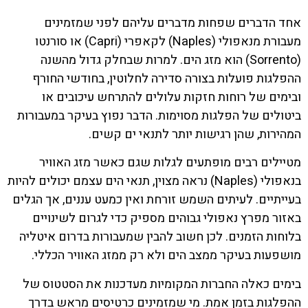
אחד הדברים שפחות מדברים עליהם לפני שמזמינים
מעבורת מנאפולי (Naples) לקאפרי (Capri) או סורנטו
(Sorrento) הוא מזג הים. למרות שבחלק גדול מהשנה
ההפלגות פועלות בצורה סדירה לחלוטין, בחודשי החורף
ובימים של רוחות חזקות עלולים להתרחש עיכובים או
ביטולים של הפלגות מסוימות. הדבר נפוץ בעיקר במעבורות
המהירות, שהן רגישות יותר לתנאי ים קשים.
מטיילים רבים מופתעים לגלות שגם כאשר מזג האוויר
בנאפולי (Naples) נראה מצוין, תנאי הים עצמם יכולים להיות
בעייתיים. לעיתים השמש זורחת ואין כמעט עננים, אך הגלים
באזור מפרץ נאפולי גבוהים מספיק כדי לגרום לשינויים
בלוחות הזמנים. לכן חשוב להבין שמעבורות בדרום איטליה
מושפעות בעיקר ממצב הים ולא רק ממזג האוויר הכללי.
בימים כאלה החברות המקומיות מעדכנות את הסטטוס של
ההפלגות בזמן אמת. מי שמזמינים כרטיסים מראש בדרך