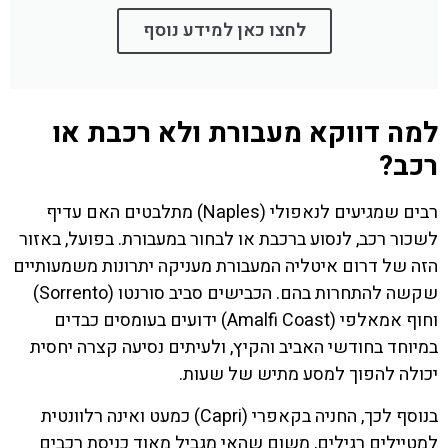
לחצו כאן למידע נוסף
למה דווקא מעבורת ולא רכבת או
רכב?
רבים שמגיעים לנאפולי (Naples) מתלבטים האם עדיף
לשכור רכב, לנסוע ברכבת או לבחור במעבורת. בפועל, באזור
הזה של דרום איטליה המעבורת מעניקה יתרונות משמעותיים
שקשה להתחרות בהם. הכבישים סביב סורנטו (Sorrento)
וחוף אמאלפי (Amalfi Coast) ידועים בעומסים כבדים
במיוחד בחודשי האביב והקיץ, ולעיתים נסיעה קצרה יחסית
יכולה להפוך למסע מתיש של שעות.
בנוסף לכך, החניה בקאפרי (Capri) כמעט ואינה רלוונטית
למטיילים רגילים, משום שהאי מגביל מאוד כניסת רכבים