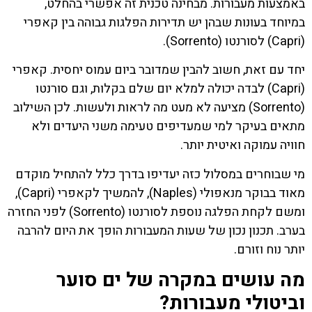
באמצעות מעבורות. מבחינה טכנית זה אפשרי בהחלט,
במיוחד בעונות שבהן יש תדירות הפלגות גבוהה בין קאפרי
(Capri) לסורנטו (Sorrento).
יחד עם זאת, חשוב להבין שמדובר ביום עמוס יחסית. קאפרי
(Capri) לבדה יכולה למלא יום שלם בקלות, וגם סורנטו
(Sorrento) מציעה לא מעט מה לראות ולעשות. לכן השילוב
מתאים בעיקר למי שמעדיפים טעימה משני היעדים ולא
חוויה עמוקה ואיטית יותר.
מי שבוחרים במסלול כזה יעדיפו בדרך כלל להתחיל מוקדם
מאוד בבוקר מנאפולי (Naples), להמשיך לקאפרי (Capri),
ומשם לקחת הפלגה נוספת לסורנטו (Sorrento) לפני החזרה
בערב. תכנון נכון של שעות המעבורות הופך את היום להרבה
יותר נוח וזורם.
מה עושים במקרה של ים סוער
וביטולי מעבורות?