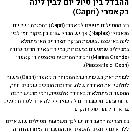
ההבדל בין טיול יום לבין לינה
בקאפרי (Capri)
רוב המטיילים מגיעים לקאפרי (Capri) במסגרת טיול יום
מנאפולי (Naples), אך יש הבדל עצום בין ביקור יומי לבין
לינה באי עצמו. בשעות הבוקר והצהריים האי מתמלא
במטיילים שמגיעים במעבורות, במיוחד באזור מרינה גרנדה
(Marina Grande) והכיכר המרכזית פיאצטה די קאפרי
(Piazzetta di Capri).
לעומת זאת, בשעות הערב המאוחרות קאפרי (Capri) משנה
לחלוטין את האווירה שלה. הרחובות הופכים שקטים יותר,
המסעדות מתמלאות באווירה אלגנטית, והאי מרגיש הרבה
פחות עמוס. מי שבוחרים להישאר ללילה אחד לפחות מגלים
צד אחר לגמרי של המקום.
גם מבחינת המעבורות יש לכך משמעות. מטיילים שנשארים
ללון אינם לחוצים להספיק את המעבורת האחרונה חזרה