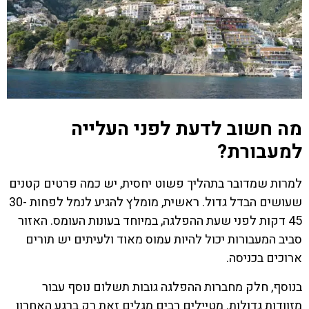
מה חשוב לדעת לפני העלייה
למעבורת?
למרות שמדובר בתהליך פשוט יחסית, יש כמה פרטים קטנים
שעושים הבדל גדול. ראשית, מומלץ להגיע לנמל לפחות 30-
45 דקות לפני שעת ההפלגה, במיוחד בעונות העומס. האזור
סביב המעבורות יכול להיות עמוס מאוד ולעיתים יש תורים
ארוכים בכניסה.
בנוסף, חלק מחברות ההפלגה גובות תשלום נוסף עבור
מזוודות גדולות. מטיילים רבים מגלים זאת רק ברגע האחרון