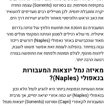
בתקופות מסוימות. גם בסורנטו (Sorrento) עצמה החניה
יקרה ומוגבלת יחסית. לכן מטיילים רבים מעדיפים להשאיר
את כאב הראש הלוגיסטי מאחור ולהגיע ישירות דרך הים.
המעבורת גם חוסכת את תחושת הלחץ של נהיגה בדרום
איטליה. מי שלא רגילים לסגנון הנהיגה המקומי מגלים מהר
מאוד שהכבישים באזור נאפולי (Naples) דורשים ריכוז
גבוה במיוחד. בהפלגה לעומת זאת אפשר פשוט לשבת,
ליהנות מהנוף, לצלם תמונות ולפתוח את החופשה בצורה
רגועה הרבה יותר.
מאיזה נמל יוצאות המעבורות
בנאפולי (Naples)?
אחת הטעויות הנפוצות ביותר היא להגיע לנמל הלא נכון.
בנאפולי (Naples) יש כמה אזורי יציאה ימיים, אך מרבית
המעבורות לקאפרי (Capri) וסורנטו (Sorrento) יוצאות מנמל