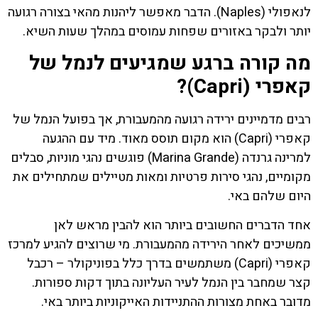
לנאפולי (Naples). הדבר מאפשר ליהנות מהאי בצורה רגועה
יותר ולבקר באזורים שפחות עמוסים במהלך שעות השיא.
מה קורה ברגע שמגיעים לנמל של
קאפרי (Capri)?
רבים מדמיינים ירידה רגועה מהמעבורת, אך בפועל הנמל של
קאפרי (Capri) הוא מקום תוסס מאוד. מיד עם ההגעה
למרינה גרנדה (Marina Grande) פוגשים נהגי מוניות, סבלים
מקומיים, נהגי סירות פרטיות ומאות מטיילים שמתחילים את
היום שלהם באי.
אחד הדברים החשובים ביותר הוא להבין מראש לאן
ממשיכים לאחר הירידה מהמעבורת. מי שרוצים להגיע למרכז
קאפרי (Capri) משתמשים בדרך כלל בפוניקולר – רכבל
קצר שמחבר בין הנמל לעיר העליונה בתוך דקות ספורות.
מדובר באחת מצורות ההתניידות האייקוניות ביותר באי.