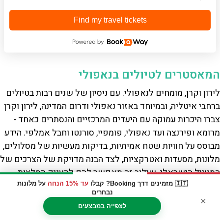
Find my travel tickets
המאסטרים לטיולים בנאפולי
לירון וקרן, מומחים לנאפולי. עם ניסיון של שנים רבות בטיולים
ברחבי איטליה, ובמיוחד באזור נאפולי ודרום המדינה, לירון וקרן
צברו היכרות עמוקה עם היעדים המרכזיים והנסתרים כאחד -
מרומא ופירנצה ועד נאפולי, פומפיי, סורנטו וחבל אמלפי. הידע
מבוסס על חוויות שטח אמיתיות, בדיקות מעשיות של מסלולים,
מלונות, מסעדות ואטרקציות, לצד הבנה מדויקת של הצרכים של
המטייל הישראלי. שילוב זה מאפשר להם להעניק המלצות
מדויקות, טיפים חשובים ותובנות שלא תמצאו במדריכים
🇮🇹 מזמינים דרך Booking? קבלו
עד 15% הנחה
על מלונות
נבחרים
רגילים.
×
לצפייה במבצעים