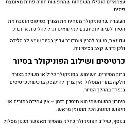
עצמאיים ואפילו משפחות שמחפשות חוויה פחות מאומצת
פיזית.
העובדה שהפוניקולר מפחית את הצורך בטיפוס הופכת את
הסיור לנגיש יחסית, גם למי שאינו רגיל להליכות ארוכות.
עם זאת, חשוב להבין שמדובר עדיין בסיור שמשלב הליכה
ולכן נדרש קצב בסיסי נוח.
כרטיסים ושילוב הפוניקולר בסיור
ברוב הסיורים, השימוש בפוניקולר כלול או משולב בצורה
חלקה בתוך המסלול. אין צורך להתעסק ברכישת כרטיסים
בנפרד במהלך הסיור.
היתרון המשמעותי הוא חיסכון בזמן – אין עמידה בתורים או
חיפוש תחנות, הכל מתוזמן מראש.
בנוסף, שילוב הפוניקולר כחלק מהסיור מאפשר תכנון מסלול