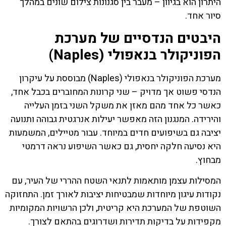
היתרון הוא בגיוון – מעבר בין סגנונות צילום שונים במהלך
סיור אחד.
היבטים הנדסיים של מערכת
הפוניקולר בנאפולי (Naples)
מערכת הפוניקולר בנאפולי (Naples) מבוססת על עיקרון
הנדסי פשוט אך מדויק – שני קרונות המחוברים בכבל אחד,
כאשר כל אחד מהם מאזן את משקל השני בזמן העלייה
והירידה. המנגנון הזה מאפשר יעילות אנרגטית גבוהה ותנועה
יציבה גם בשיפועים חדים במיוחד. עבור מטיילים, המשמעות
היא נסיעה חלקה יחסית, גם כאשר השיפוע נראה דרמטי
מבחוץ.
המסילות עצמן מותאמות לתנאי השטח ההררי של העיר, עם
נקודות עיגון מיוחדות שמבטיחות יציבות לאורך זמן. התחזוקה
השוטפת של המערכת היא קריטית, ולכן הרשויות המקומיות
מקפידות על בדיקות תדירות ושדרוגים בהתאם לצורך.