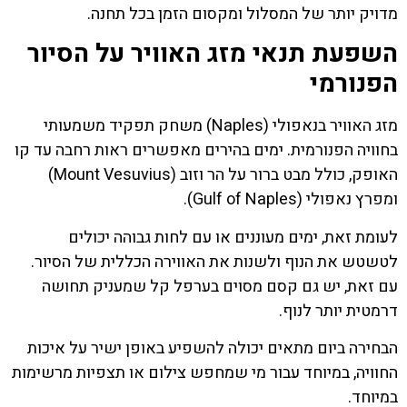
מדויק יותר של המסלול ומקסום הזמן בכל תחנה.
השפעת תנאי מזג האוויר על הסיור
הפנורמי
מזג האוויר בנאפולי (Naples) משחק תפקיד משמעותי
בחוויה הפנורמית. ימים בהירים מאפשרים ראות רחבה עד קו
האופק, כולל מבט ברור על הר וזוב (Mount Vesuvius)
ומפרץ נאפולי (Gulf of Naples).
לעומת זאת, ימים מעוננים או עם לחות גבוהה יכולים
לטשטש את הנוף ולשנות את האווירה הכללית של הסיור.
עם זאת, יש גם קסם מסוים בערפל קל שמעניק תחושה
דרמטית יותר לנוף.
הבחירה ביום מתאים יכולה להשפיע באופן ישיר על איכות
החוויה, במיוחד עבור מי שמחפש צילום או תצפיות מרשימות
במיוחד.