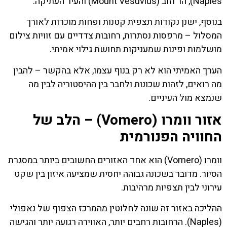
Naples), הר וזוב (Mount Vesuvius) והעיר העתיקה.
בנוסף, ישנן נקודות תצפית קטנות ופחות מוכרות לאורך
המסלול – מרפסות נסתרות, רחובות צדדיים עם זוויות צילום
מושלמות ופינות שמעניקות תחושת גילוי אמיתי.
הערך האמיתי הוא לא רק בנוף עצמו, אלא בהקשר – להבין
מה רואים, לזהות שכונות ולחבר בין ההיסטוריה לבין מה
שנמצא מול העיניים.
אזור וומרו (Vomero) – הלב של
החוויה הפנורמית
וומרו (Vomero) הוא אחד האזורים החשובים ביותר במסגרת
הסיור. מדובר בשכונה גבוהה יחסית שמציעה איזון בין שקט
עירוני לבין תצפיות מרהיבות.
ההליכה באזור זה שונה לחלוטין מהמרכז הצפוף של נאפולי
(Naples). הרחובות רחבים יותר, האווירה רגועה יותר והגישה