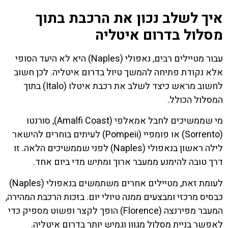
איך לשלב נכון את הרכבת בתוך
מסלול בדרום איטליה
עבור מטיילים רבים, נאפולי (Naples) היא לא היעד הסופי
אלא נקודת פתיחה להמשך טיול בדרום איטליה. לכן חשוב
לחשוב מראש כיצד לשלב את רכבת איטלו (Italo) בתוך
המסלול הכולל.
מי שממשיכים לחבל אמאלפי (Amalfi Coast), סורנטו
(Sorrento) או פומפיי (Pompeii) לעיתים בוחרים להישאר
לילה ראשון בנאפולי (Naples) לפני שממשיכים הלאה. זו
דרך טובה להימנע ממעבר ארוך ומתיש מדי ביום אחד.
לעומת זאת, מטיילים אחרים משתמשים בנאפולי (Naples)
כבסיס מרכזי ומבצעים ממנה טיולי יום. בזכות הרכבת המהירה,
המעבר מפירנצה (Florence) הופך לקצר ופשוט מספיק כדי
לאפשר בניית מסלול מגוון וגמיש יותר בדרום איטליה.