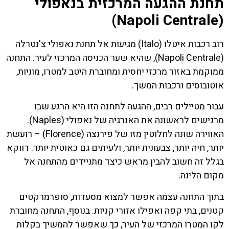
תחנת ההגעה המרכזית בנאפולי
(Napoli Centrale)
רוב רכבות איטלו (Italo) מגיעות אל תחנת נאפולי צ'נטרלה
(Napoli Centrale), שהיא שער הכניסה המרכזי לעיר. התחנה
ממוקמת באזור מרכזי יחסית ומחוברת היטב למטרו, מוניות,
אוטובוסים ורכבות המשך.
עבור מטיילים רבים, ההגעה לתחנה הזו היא הרגע שבו
מרגישים לראשונה את האנרגיה של נאפולי (Naples).
האווירה שונה לחלוטין מזו של פירנצה (Florence) – רועשת
יותר, חיה יותר, צבעונית יותר, ולעיתים גם כאוטית יותר. דווקא
בגלל זה חשוב להבין מראש כיצד מתניידים מהתחנה אל
מקום הלינה.
בתוך התחנה עצמה אפשר למצוא מסעדות, סופרמרקטים
קטנים, בתי קפה ואפילו אזורי קניות. בנוסף, התחנה מחוברת
לקו המטרו המרכזי של העיר, כך שאפשר להמשיך בקלות