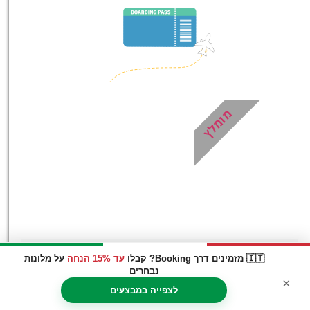
במיוחד עבורכם!
לחצו פה!
מומלץ
🇮🇹 מזמינים דרך Booking? קבלו
עד 15% הנחה
על מלונות
סדנת פיצה וטירמיסו קלאסית
נבחרים
×
לצפייה במבצעים
בנאפולי!