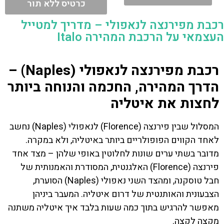
כרטיס ללא תור
רכבת מפירנצה לנאפולי – מדריך למטייל
העצמאי על הרכבת המהירה Italo
רכבת מפירנצה לנאפולי (Naples) –
הדרך המהירה, החכמה והנוחה ביותר
לחצות את איטליה
המסלול שבין פירנצה (Florence) לנאפולי (Naples) נחשב
לאחד הקווים הפופולריים ביותר באיטליה, ולא במקרה.
מדובר בשתי ערים שונות לחלוטין באופי שלהן – מצד אחד
פירנצה (Florence) האלגנטית, המסודרת והאמנותית של
חבל טוסקנה, ומהצד השני נאפולי (Naples) הסוערת,
הצבעונית והאותנטית של דרום איטליה. המעבר ביניהן
מאפשר להרגיש בתוך כמה שעות בלבד איך איטליה משתנה
מקצה לקצה.