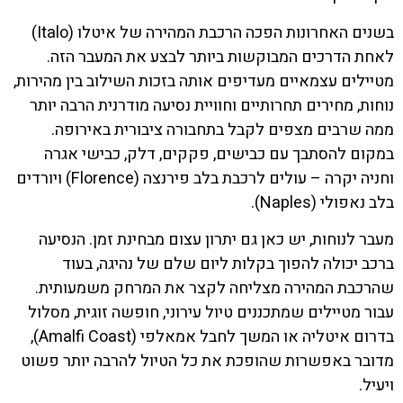
בשנים האחרונות הפכה הרכבת המהירה של איטלו (Italo)
לאחת הדרכים המבוקשות ביותר לבצע את המעבר הזה.
מטיילים עצמאיים מעדיפים אותה בזכות השילוב בין מהירות,
נוחות, מחירים תחרותיים וחוויית נסיעה מודרנית הרבה יותר
ממה שרבים מצפים לקבל בתחבורה ציבורית באירופה.
במקום להסתבך עם כבישים, פקקים, דלק, כבישי אגרה
וחניה יקרה – עולים לרכבת בלב פירנצה (Florence) ויורדים
בלב נאפולי (Naples).
מעבר לנוחות, יש כאן גם יתרון עצום מבחינת זמן. הנסיעה
ברכב יכולה להפוך בקלות ליום שלם של נהיגה, בעוד
שהרכבת המהירה מצליחה לקצר את המרחק משמעותית.
עבור מטיילים שמתכננים טיול עירוני, חופשה זוגית, מסלול
בדרום איטליה או המשך לחבל אמאלפי (Amalfi Coast),
מדובר באפשרות שהופכת את כל הטיול להרבה יותר פשוט
ויעיל.