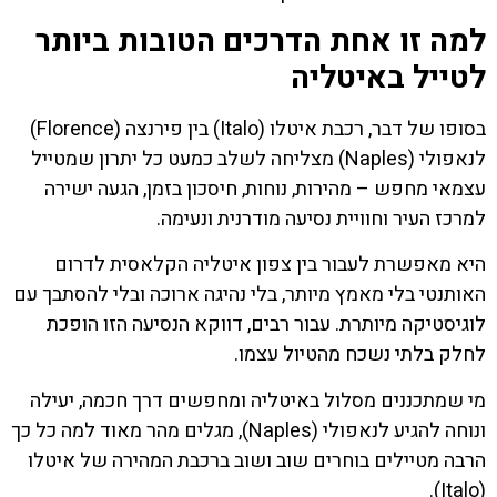
למה זו אחת הדרכים הטובות ביותר
לטייל באיטליה
בסופו של דבר, רכבת איטלו (Italo) בין פירנצה (Florence)
לנאפולי (Naples) מצליחה לשלב כמעט כל יתרון שמטייל
עצמאי מחפש – מהירות, נוחות, חיסכון בזמן, הגעה ישירה
למרכז העיר וחוויית נסיעה מודרנית ונעימה.
היא מאפשרת לעבור בין צפון איטליה הקלאסית לדרום
האותנטי בלי מאמץ מיותר, בלי נהיגה ארוכה ובלי להסתבך עם
לוגיסטיקה מיותרת. עבור רבים, דווקא הנסיעה הזו הופכת
לחלק בלתי נשכח מהטיול עצמו.
מי שמתכננים מסלול באיטליה ומחפשים דרך חכמה, יעילה
ונוחה להגיע לנאפולי (Naples), מגלים מהר מאוד למה כל כך
הרבה מטיילים בוחרים שוב ושוב ברכבת המהירה של איטלו
(Italo).