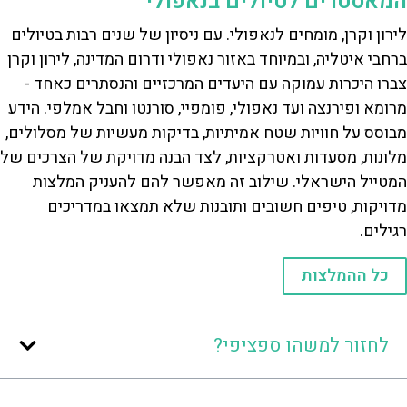
המאסטרים לטיולים בנאפולי
לירון וקרן, מומחים לנאפולי. עם ניסיון של שנים רבות בטיולים
ברחבי איטליה, ובמיוחד באזור נאפולי ודרום המדינה, לירון וקרן
צברו היכרות עמוקה עם היעדים המרכזיים והנסתרים כאחד -
מרומא ופירנצה ועד נאפולי, פומפיי, סורנטו וחבל אמלפי. הידע
מבוסס על חוויות שטח אמיתיות, בדיקות מעשיות של מסלולים,
מלונות, מסעדות ואטרקציות, לצד הבנה מדויקת של הצרכים של
המטייל הישראלי. שילוב זה מאפשר להם להעניק המלצות
מדויקות, טיפים חשובים ותובנות שלא תמצאו במדריכים
רגילים.
כל ההמלצות
לחזור למשהו ספציפי?