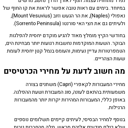
נפרד מהחוויה עצמה. הנוף לאורך הדרך נחשב מרשים
במיוחד. בימים עם ראות טובה אפשר לראות את קו החוף של
נאפולי (Naples), את הר הגעש וזוב (Mount Vesuvius),
ולעיתים גם את חצי האי סורנטו (Sorrento Peninsula).
בחודשי הקיץ מומלץ מאוד להגיע מוקדם יחסית להפלגות
הבוקר. השעות המוקדמות נחשבות רגועות יותר מבחינת הים,
הטמפרטורות עדיין נעימות, והעומס בנמל קטן יחסית לעומת
שעות הצהריים.
מה חשוב לדעת על מחירי הכרטיסים
מחירי המעבורות לקאפרי (Capri) משתנים בצורה
משמעותית בהתאם לעונה, סוג המעבורת ושעת ההפלגה.
באופן כללי, המעבורות המהירות יקרות יותר מהמעבורות
הרגילות.
בנוסף למחיר הבסיסי, לעיתים קיימים תשלומים נוספים
שלא כולם מודעים אליהם מראש. חלק מהחברות גובות