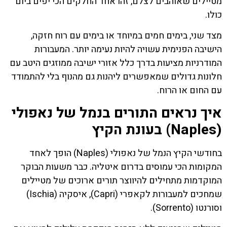
מטיילים שאוהבים לצלם, זהו אחד החלקים הכי יפים ביום
כולו.
מצד שני, בימים חמים במיוחד או בימים עם רוח חזקה,
הישיבה הפנימית עשויה להיות נעימה יותר. המעבורות
המודרניות מציעות בדרך כלל אזורי ישיבה ממוזגים היטב עם
חלונות גדולים שמאפשרים ליהנות גם מהנוף בלי להתמודד
עם החום או הרוח.
איך נראים התורים בנמל של נאפולי
(Naples) בעונת הקיץ
בחודשי הקיץ הנמל של נאפולי (Naples) הופך לאחד
המקומות הכי עמוסים בדרום איטליה. כבר משעות הבוקר
המוקדמות מתחילים להיווצר תורים ארוכים של מטיילים
שמחכים למעבורות לקאפרי (Capri), איסקיה (Ischia)
וסורנטו (Sorrento).