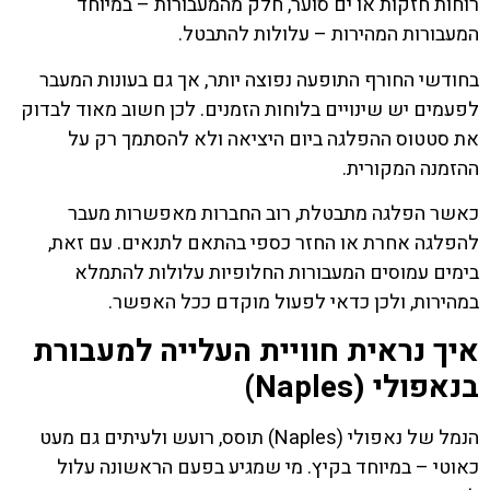
רוחות חזקות או ים סוער, חלק מהמעבורות – במיוחד
המעבורות המהירות – עלולות להתבטל.
בחודשי החורף התופעה נפוצה יותר, אך גם בעונות המעבר
לפעמים יש שינויים בלוחות הזמנים. לכן חשוב מאוד לבדוק
את סטטוס ההפלגה ביום היציאה ולא להסתמך רק על
ההזמנה המקורית.
כאשר הפלגה מתבטלת, רוב החברות מאפשרות מעבר
להפלגה אחרת או החזר כספי בהתאם לתנאים. עם זאת,
בימים עמוסים המעבורות החלופיות עלולות להתמלא
במהירות, ולכן כדאי לפעול מוקדם ככל האפשר.
איך נראית חוויית העלייה למעבורת
בנאפולי (Naples)
הנמל של נאפולי (Naples) תוסס, רועש ולעיתים גם מעט
כאוטי – במיוחד בקיץ. מי שמגיע בפעם הראשונה עלול