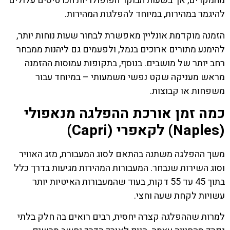
מהמקרים, אך בשעות הבוקר הפופולריות הכרטיסים עלולים
להיגמר במהירות, במיוחד להפלגות המהירות.
הזמנה מוקדמת אונליין מאפשרת לבחור שעות נוחות יותר,
להימנע מתורים ארוכים בנמל, ולפעמים גם ליהנות ממבחר
רחב יותר של מושבים. בנוסף, בתקופות עמוסות ההזמנה
מראש מעניקה שקט נפשי משמעותי – במיוחד עבור
משפחות או קבוצות.
כמה זמן אורכת ההפלגה מנאפולי
(Naples) לקאפרי (Capri)
משך ההפלגה משתנה בהתאם לסוג המעבורת, מזג האוויר
וסוג השירות שנבחר. המעבורות המהירות מגיעות בדרך כלל
בתוך 45 עד 55 דקות, בעוד שהמעבורות האיטיות יותר
עשויות לקחת שעה וחצי.
למרות שההפלגה קצרה יחסית, רבים רואים בה חלק בלתי