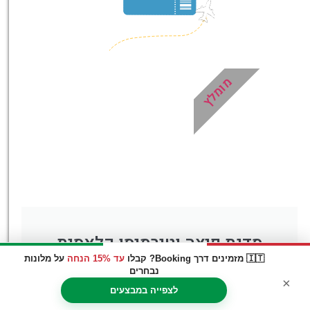
לחצו פה!
מומלץ
סדנת פיצה וטירמיסו קלאסית
🇮🇹 מזמינים דרך Booking? קבלו
עד 15% הנחה
על מלונות
בנאפולי!
נבחרים
×
לצפייה במבצעים
סדנת הבישול הכי חמה וטעימה באיטליה - אל