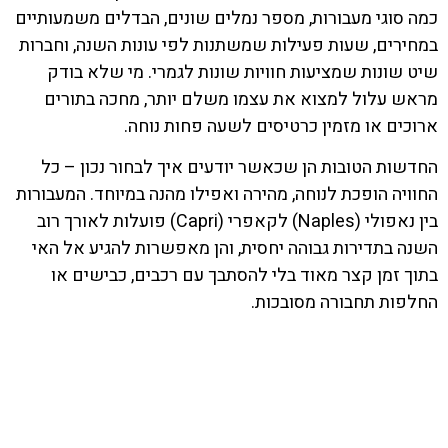
כמה סוגי מעבורות, מספר נמלים שונים, הבדלים משמעותיים
במחירים, שעות פעילות שמשתנות לפי עונות השנה, וחברות
שיט שונות שמציעות חוויות שונות לגמרי. מי שלא בודק
מראש עלול למצוא את עצמו משלם יותר, מחכה בתורים
ארוכים או מזמין כרטיסים לשעה פחות נוחה.
החדשות הטובות הן שכאשר יודעים איך לבחור נכון – כל
החוויה הופכת לנוחה, מהירה ואפילו מהנה במיוחד. המעבורות
בין נאפולי (Naples) לקאפרי (Capri) פועלות לאורך רוב
השנה בתדירות גבוהה יחסית, והן מאפשרות להגיע אל האי
בתוך זמן קצר מאוד בלי להסתבך עם רכבים, כבישים או
החלפות תחבורה מסובכות.