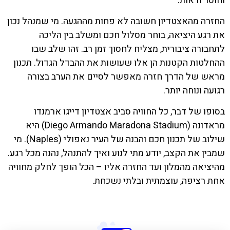
וחוסר ודאות.
החזרה מהאצטדיון חשובה לא פחות מההגעה. מי שמנהל נכון
את רגע היציאה, בוחר מסלול חכם ומשלב בין הליכה
לתחבורה ציבורית, מצליח לחסוך זמן רב. זהו שלב שבו
ההחלטות הקטנות הן אלו שעושות את ההבדל הגדול. תכנון
מראש של הדרך חזרה מאפשר לסיים את הערב בצורה
רגועה ונוחה יותר.
בסופו של דבר, כל החוויה סביב אצטדיון דייגו ארמנדו
מראדונה (Diego Armando Maradona Stadium) היא
שילוב של תכנון חכם והבנה של העיר נאפולי (Naples). מי
שמבין את הקצב, יודע מתי לנוע ואיך להתנהל, נהנה מכל רגע.
מהיציאה מהמלון ועד החזרה אליו – הכל הופך לחלק מחוויה
אחת רציפה, עוצמתית ובלתי נשכחת.