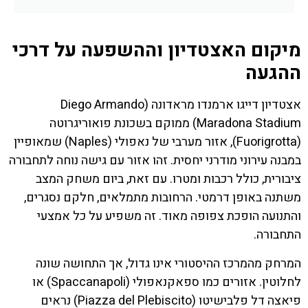
מיקום האצטדיון וההשפעה על דרכי
ההגעה
אצטדיון דייגו ארמנדו מראדונה (Diego Armando
Maradona Stadium) ממוקם בשכונת פואוריגרוטה
(Fuorigrotta), אזור מערבי של נאפולי (Naples) שמאופיין
במבנה עירוני מודרני יחסית. זהו אזור עם גישה נוחה לתחבורה
ציבורית, כולל רכבות ומטרו. עם זאת, ביום משחק המצב
משתנה באופן דרמטי. הרחובות מתמלאים, חלקם נסגרים,
והתנועה הופכת צפופה מאוד. זה משפיע על כל אמצעי
התחבורה.
המרחק מהמרכז ההיסטורי אינו גדול, אך התחושה שונה
לחלוטין. אזורים כמו ספאקנאפולי (Spaccanapoli) או
פיאצה דל פלבישיטו (Piazza del Plebiscito) נראים