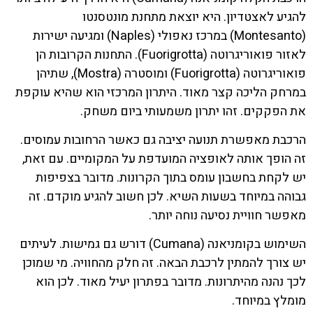
להגיע לאצטדיון. היא יוצאת מתחנת מונטסנטו
(Montesanto) במרכז נאפולי (Naples) ומגיעה ישירות
לאזור פואוריגרוטה (Fuorigrotta). התחנות הקרובות הן
פואוריגרוטה (Fuorigrotta) ומוסטרה (Mostra), שתיהן
במרחק הליכה קצר מאוד. היתרון המרכזי הוא שהיא עוקפת
את הפקקים. זהו יתרון משמעותי ביום משחק.
הרכבת מאפשרת תנועה יציבה גם כאשר הרחובות עמוסים.
זה הופך אותה לאופציה המועדפת על המקומיים. עם זאת,
יש לקחת בחשבון עומס בתוך הקרונות. מדובר בצפיפות
גבוהה במיוחד בשעות השיא. לכן חשוב להגיע מוקדם. זה
מאפשר חוויית נסיעה נוחה יותר.
השימוש בקומניאנה (Cumana) דורש גם גמישות. לעיתים
יש צורך להמתין לרכבת הבאה. זה חלק מהחוויה. מי שמוכן
לכך נהנה מהיתרונות. מדובר בפתרון יעיל מאוד. לכן הוא
מומלץ במיוחד.