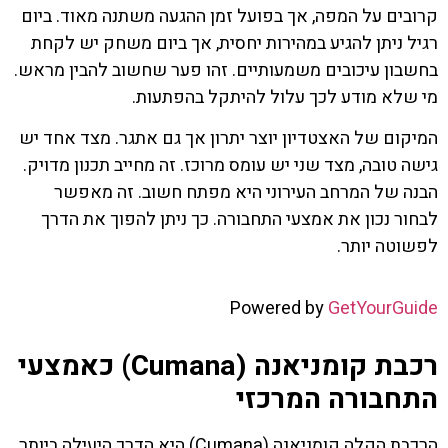
קרובים על המפה, אך בפועל זמן ההגעה משתנה מאוד. ביום
רגיל ניתן להגיע במהירות יחסית, אך ביום משחק יש לקחת
בחשבון עיכובים משמעותיים. זהו פער שחשוב להבין מראש.
מי שלא מודע לכך עלול להיתקל בהפתעות.
המיקום של האצטדיון יוצר יתרון אך גם אתגר. מצד אחד יש
גישה טובה, מצד שני יש עומס מרוכז. זה מחייב תכנון מדויק.
הבנה של המרחב העירוני היא מפתח חשוב. זה מאפשר
לבחור נכון את אמצעי התחבורה. כך ניתן להפוך את הדרך
לפשוטה יותר.
Powered by
GetYourGuide
רכבת קומניאנה (Cumana) כאמצעי
התחבורה המרכזי
הרכבת הקלה קומניאנה (Cumana) היא הדרך היעילה ביותר