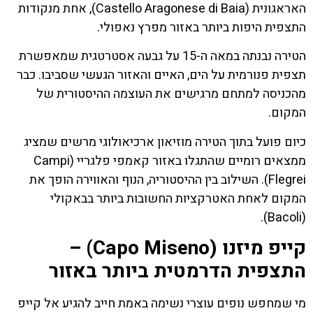
האראגונית (Castello Aragonese di Baia), אחת מנקודות
התצפית היפות ביותר באזור מפרץ נאפולי.
הטירה נבנתה במאה ה-15 על גבעה אסטרטגית שמאפשרת
תצפית פנורמית על הים, האיים והאזור הגעשי שסביבו. כבר
מהכניסה למתחם מרגישים את העוצמה ההיסטורית של
המקום.
כיום פועל בתוך הטירה מוזיאון ארכיאולוגי מרשים שמציג
ממצאים רומיים שהתגלו באזור קאמפי פלגריי (Campi
Flegrei). השילוב בין ההיסטוריה, הנוף והאווירה הופך את
המקום לאחת האטרקציות החשובות ביותר בבאקולי
(Bacoli).
קייפ מיזנו (Capo Miseno) –
התצפית הדרמטית ביותר באזור
מי שמחפש נופים עוצרי נשימה באמת חייב להגיע אל קייפ