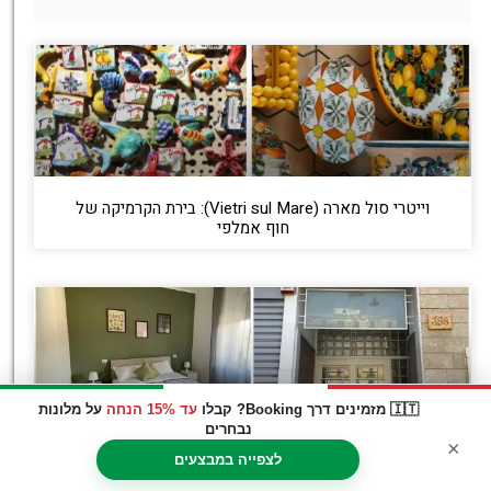
וייטרי סול מארה (Vietri sul Mare): בירת הקרמיקה של
חוף אמלפי
🇮🇹 מזמינים דרך Booking? קבלו
עד 15% הנחה
על מלונות
נבחרים
×
איפה לישון בנאפולי – המדריך המלא לאזורי לינה
לצפייה במבצעים
מומלצים