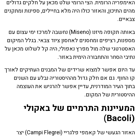
האימפריה הרומית. הצי הרומי שלט מכאן על חלקים גדולים
מהים התיכון, והאזור כולו היה מלא בחיילים, ספינות ומתקנים
צבאיים.
באותה תקופה מיזנו (Miseno) נחשבה למרכז ימי עצום עם
מספנות, רציפים ומחסנים לאחסון ציוד צבאי. בגלל המיקום
האסטרטגי שלה מול מפרץ נאפולי, היה קל לשלוט מכאן על
נתיבי הסחר והתחבורה הימית באזור.
עד היום אפשר למצוא שרידים של המבנים העתיקים לאורך
קו החוף. גם אם חלק גדול מההיסטוריה נבלע עם השנים
בתוך העיר המודרנית, עדיין אפשר להרגיש את העוצמה
ההיסטורית של המקום.
המעיינות התרמיים של באקולי
(Bacoli)
האזור הגעשי של קאמפי פלגריי (Campi Flegrei) יצר