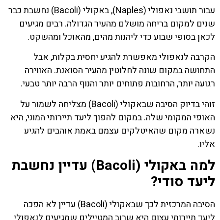
עבור תושבי נאפולי (Naples), באקולי (Bacoli) נחשבת כבר
שנים למקום בריחה מושלם מהעיר הגדולה. רבים מגיעים
לכאן בסופי שבוע כדי ליהנות מהים, מהאוכל ומהשקט.
הקרבה לנאפולי מאפשרת להגיע יחסית בקלות, אבל
התחושה במקום שונה לחלוטין מהעיר הסואנת. האווירה
רגועה יותר, הרחובות פתוחים יותר והנוף הרבה יותר טבעי.
זוהי בדיוק הסיבה שבאקולי (Bacoli) מצליחה לשמור על
האופי המקומי שלה. במקום להפוך ליעד תיירותי המוני, היא
נשארה מקום שהאיטלקים עצמם באמת אוהבים להגיע
אליו.
למה באקולי (Bacoli) עדיין נחשבת
ליעד סודי?
הסיבה המרכזית לכך שבאקולי (Bacoli) עדיין לא הפכה
ליעד תיירותי עצום היא שרוב המטיילים שמגיעים לנאפולי