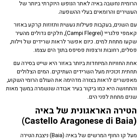
הרומית נחשבה באיה לאתר הנופש היוקרתי ביותר של
העשירים והרומאים בעלי ההשפעה.
עם השנים, בעקבות פעילות געשית ותזוזות קרקע באזור
קאמפי פלגריי (Campi Flegrei), חלקים גדולים מהעיר
שקעו מתחת למים. כיום אפשר לראות שרידים של וילות,
פסלים, רחובות ורצפות פסיפס בתוך הים עצמו.
אחת החוויות המיוחדות ביותר באזור היא שייט בסירה עם
תחתית זכוכית מעל השרידים העתיקים. המים הצלולים
מאפשרים לראות בצורה מדהימה את העולם הרומי השקוע,
והתחושה היא כמו ביקור בעיר אבודה שנשמרה במשך מאות
שנים מתחת לפני הים.
הטירה האראגונית של באיה
(Castello Aragonese di Baia)
מעל קו החוף המרשים של באיה (Baia) ניצבת הטירה