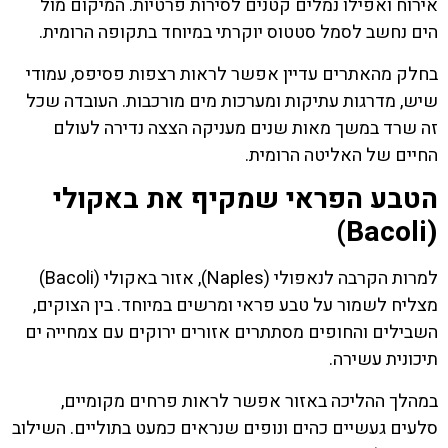
אירוח ואפילו נמלים קטנים לסירות פרטיות. המיקום מול
הים נחשב לסמל סטטוס יוקרתי במיוחד בתקופה הרומית.
בחלק מהאתרים עדיין אפשר לראות רצפות פסיפס, עמודי
שיש, מדרגות עתיקות ומערכות מים מורכבות. העובדה שכל
זה שרד במשך מאות שנים מעניקה הצצה נדירה לעולם
החיים של האליטה הרומית.
הטבע הפראי שמקיף את באקולי
(Bacoli)
למרות הקרבה לנאפולי (Naples), אזור באקולי (Bacoli)
מצליח לשמור על טבע פראי ומרשים במיוחד. בין הצוקים,
השבילים והחופים מסתתרים אזורים ירוקים עם צמחייה ים
תיכונית עשירה.
במהלך ההליכה באזור אפשר לראות פרחים מקומיים,
סלעים געשיים כהים ונופים שנראים כמעט בתוליים. השילוב