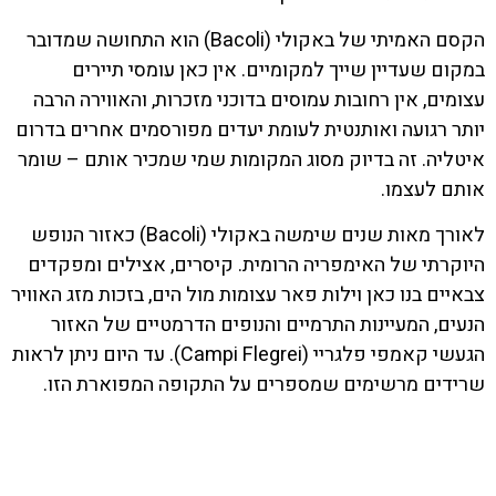
הקסם האמיתי של באקולי (Bacoli) הוא התחושה שמדובר
במקום שעדיין שייך למקומיים. אין כאן עומסי תיירים
עצומים, אין רחובות עמוסים בדוכני מזכרות, והאווירה הרבה
יותר רגועה ואותנטית לעומת יעדים מפורסמים אחרים בדרום
איטליה. זה בדיוק מסוג המקומות שמי שמכיר אותם – שומר
אותם לעצמו.
לאורך מאות שנים שימשה באקולי (Bacoli) כאזור הנופש
היוקרתי של האימפריה הרומית. קיסרים, אצילים ומפקדים
צבאיים בנו כאן וילות פאר עצומות מול הים, בזכות מזג האוויר
הנעים, המעיינות התרמיים והנופים הדרמטיים של האזור
הגעשי קאמפי פלגריי (Campi Flegrei). עד היום ניתן לראות
שרידים מרשימים שמספרים על התקופה המפוארת הזו.