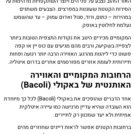
האור הזהוב נצבע על פני הים ויוצר השתקפויות מדהימות על
הסירות הקטנות שעוגנות במפרצים. הצבעים משתנים
במהירות – כתום, ורוד, סגול ואדום עמוק – עד שהשמש
נעלמת לחלוטין באופק.
המקומיים מכירים היטב את נקודות התצפית הטובות ביותר
לצפייה בשקיעה, ורבים מהם מגיעים עם כוס יין או קפה
פשוט כדי ליהנות מהרגע. האווירה הרבה יותר רגועה ופחות
תיירותית לעומת אזורים מפורסמים אחרים בדרום איטליה.
הרחובות המקומיים והאווירה
האותנטית של באקולי (Bacoli)
אחד הדברים שהופכים את באקולי (Bacoli) לכל כך מיוחדת
הוא העובדה שהיא עדיין מרגישה כמו עיירה איטלקית
אמיתית ולא יעד שמכוון רק לתיירים.
ברחובות הקטנים אפשר לראות דייגים שחוזרים מהים