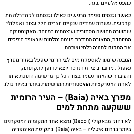
כמעט אלפיים שנה.
כאשר נכנסים פנימה מרגישים כאילו נכנסתם לקתדרלה תת
קרקעית. עשרות עמודים ענקיים יוצרים חלל עצום ואפלולי
שמשרה תחושה מסתורית ועוצמתית במיוחד. האקוסטיקה
המיוחדת, התאורה החודרת פנימה והלחות שבאוויר הופכים
את המקום לחוויה בלתי נשכחת.
המבנה שימש לאספקת מים לצי הרומי שפעל באזור מפרץ
נאפולי. מדובר ביצירת הנדסה יוצאת דופן לתקופתה,
והעובדה שהאתר נשמר בצורה כל כך מרשימה הופכת אותו
לאחת האטרקציות ההיסטוריות המרשימות ביותר באזור כולו.
מפרץ באיה (Baia) – העיר הרומית
ששקעה מתחת למים
לא רחוק מבאקולי (Bacoli) נמצא אחד המקומות המסקרנים
ביותר בדרום איטליה – באיה (Baia). בתקופת האימפריה