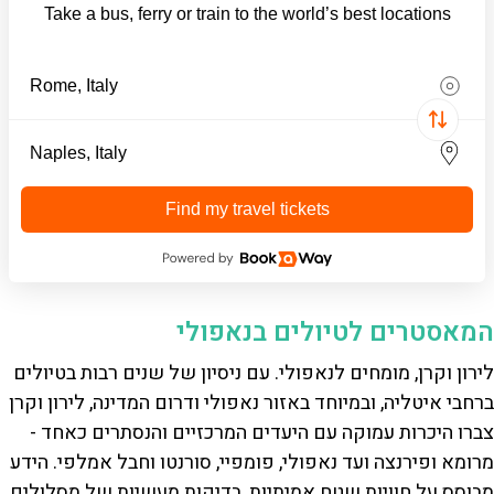
Take a bus, ferry or train to the world’s best locations
Find my travel tickets
המאסטרים לטיולים בנאפולי
לירון וקרן, מומחים לנאפולי. עם ניסיון של שנים רבות בטיולים
ברחבי איטליה, ובמיוחד באזור נאפולי ודרום המדינה, לירון וקרן
צברו היכרות עמוקה עם היעדים המרכזיים והנסתרים כאחד -
מרומא ופירנצה ועד נאפולי, פומפיי, סורנטו וחבל אמלפי. הידע
מבוסס על חוויות שטח אמיתיות, בדיקות מעשיות של מסלולים,