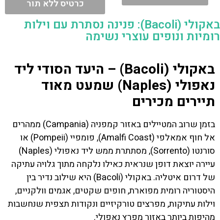
כרטיס ללא תור
באקולי (Bacoli): פנינה נסתרת עם וילות
רומיות ונופים עוצרי נשימה
באקולי (Bacoli) – היעד הסודי ליד
נאפולי (Naples) שמעט מאוד
תיירים מכירים
בזמן שרוב המטיילים באזור קמפניה (Campania) ממהרים
אל חוף אמאלפי (Amalfi Coast), פומפיי (Pompeii) או
סורנטו (Sorrento), מסתתרת ממש ליד נאפולי (Naples)
עיירה יוצאת דופן שנראית כאילו נלקחה מתוך גלויה עתיקה
של דרום איטליה. באקולי (Bacoli) היא שילוב נדיר בין
היסטוריה רומית מפוארת, חופים שקטים, אגמים וולקניים,
וילות עתיקות, מפרצים טורקיזיים ונקודות תצפית שנחשבות
מהיפות ביותר באזור מפרץ נאפולי.