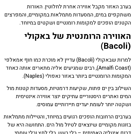
בערב האזור מקבל אווירה אחרת לחלוטין. האורות
משתקפים במים, המסעדות מתמלאות במקומיים, והמפרצים
הקטנים הופכים למקומות רומנטיים ושקטים במיוחד.
האווירה הרומנטית של באקולי
(Bacoli)
למרות שבאקולי (Bacoli) עדיין לא מוכרת כמו חוף אמאלפי
(Amalfi Coast), רבים שמגיעים אליה מתארים אותה כאחד
המקומות הרומנטיים ביותר באזור נאפולי (Naples).
השילוב בין ים פתוח, שקיעות דרמטיות, מסעדות קטנות מול
המים ואתרים היסטוריים עתיקים יוצר אווירה אינטימית
ושקטה יותר לעומת יעדים תיירותיים עמוסים.
בערבים הרחובות הופכים רגועים במיוחד, והטיילות מתמלאות
בזוגות מקומיים שיוצאים לטיול מול הים. התחושה היא של
דרום איטליה האמיתית – בלי רעש, בלי לחץ ובלי עומסי