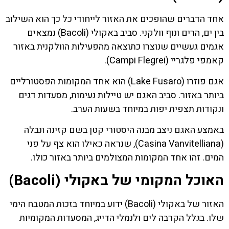
אחד הדברים שהופכים את האזור לייחודי כל כך הוא השילוב
בין ים, הרים ונוף וולקני. סביב באקולי (Bacoli) נמצאים
אגמים געשיים שנוצרו כתוצאה מהפעילות הוולקנית באזור
קאמפי פלגריי (Campi Flegrei).
אגם פוזרו (Lake Fusaro) הוא אחד המקומות הפסטורליים
ביותר באזור. סביב האגם יש טיילות נעימות, מסעדות דגים
ונקודות תצפית יפות במיוחד בשעות הערב.
באמצע האגם ניצב מבנה היסטורי קטן בשם קזינה ונבלה
(Casina Vanvitelliana), שנראה כאילו הוא צף על פני
המים. זהו אחד המקומות המצולמים ביותר באזור כולו.
האוכל המקומי של באקולי (Bacoli)
האזור של באקולי (Bacoli) ידוע במיוחד בזכות המטבח הימי
שלו. בגלל הקרבה לים ולנמלי הדייג, המסעדות המקומיות