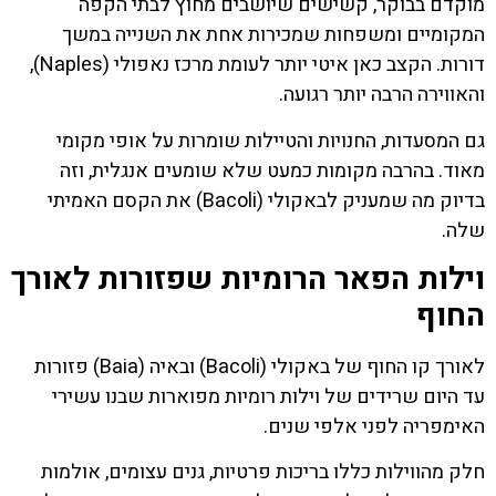
מוקדם בבוקר, קשישים שיושבים מחוץ לבתי הקפה
המקומיים ומשפחות שמכירות אחת את השנייה במשך
דורות. הקצב כאן איטי יותר לעומת מרכז נאפולי (Naples),
והאווירה הרבה יותר רגועה.
גם המסעדות, החנויות והטיילות שומרות על אופי מקומי
מאוד. בהרבה מקומות כמעט שלא שומעים אנגלית, וזה
בדיוק מה שמעניק לבאקולי (Bacoli) את הקסם האמיתי
שלה.
וילות הפאר הרומיות שפזורות לאורך
החוף
לאורך קו החוף של באקולי (Bacoli) ובאיה (Baia) פזורות
עד היום שרידים של וילות רומיות מפוארות שבנו עשירי
האימפריה לפני אלפי שנים.
חלק מהווילות כללו בריכות פרטיות, גנים עצומים, אולמות