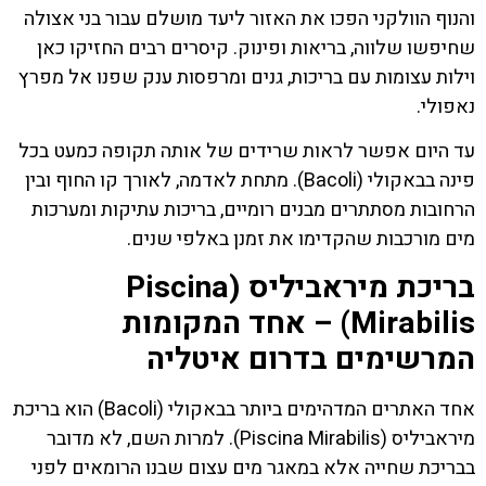
והנוף הוולקני הפכו את האזור ליעד מושלם עבור בני אצולה
שחיפשו שלווה, בריאות ופינוק. קיסרים רבים החזיקו כאן
וילות עצומות עם בריכות, גנים ומרפסות ענק שפנו אל מפרץ
נאפולי.
עד היום אפשר לראות שרידים של אותה תקופה כמעט בכל
פינה בבאקולי (Bacoli). מתחת לאדמה, לאורך קו החוף ובין
הרחובות מסתתרים מבנים רומיים, בריכות עתיקות ומערכות
מים מורכבות שהקדימו את זמנן באלפי שנים.
בריכת מיראביליס (Piscina
Mirabilis) – אחד המקומות
המרשימים בדרום איטליה
אחד האתרים המדהימים ביותר בבאקולי (Bacoli) הוא בריכת
מיראביליס (Piscina Mirabilis). למרות השם, לא מדובר
בבריכת שחייה אלא במאגר מים עצום שבנו הרומאים לפני