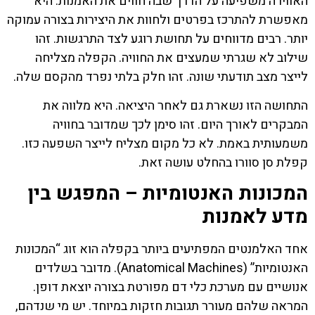
האווירה משפיעה על הדרך שבה חווים את האמנות. היא
מאפשרת להתרכז בפרטים ולחוות את היצירות בצורה עמוקה
יותר. רבים מדווחים על תחושת רוגע לצד התרגשות. זהו
שילוב לא שגרתי שמעצים את החוויה. הקפלה מצליחה
לייצר מצב תודעתי שונה. זהו חלק בלתי נפרד מהקסם שלה.
התחושה הזו נשארת גם לאחר היציאה. היא מלווה את
המבקרים לאורך היום. זהו סימן לכך שמדובר בחוויה
משמעותית באמת. לא כל מקום מצליח לייצר השפעה כזו.
קפלת סן סוורו בהחלט עושה זאת.
המכונות האנטומיות – המפגש בין
מדע לאמנות
אחד האלמנטים המפתיעים ביותר בקפלה הוא זוג “המכונות
האנטומיות” (Anatomical Machines). מדובר בשלדים
אנושיים עם מערכת כלי דם מפורטת בצורה יוצאת דופן.
המראה שלהם מעורר תגובות חזקות במיוחד. יש מי שנדהם,