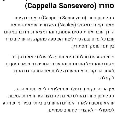
סוורו (Cappella Sansevero)
קפלת סן סוורו (Cappella Sansevero) היא הרבה יותר
מאטרקציה בנאפולי (Naples). היא חוויה שמאתגרת את
הדרך שבה אנו תופסים אמנות, חומר ומציאות. מדובר במקום
שבו כל פרט נבנה כדי ליצור השפעה עמוקה. זהו שילוב נדיר
בין יופי, עומק ומסתורין.
מי שמגיע עם סבלנות ופתיחות מגלה עולם יוצא דופן. זהו
מקום שמתגמל התבוננות ומחשבה. החוויה בו נשארת זמן רב
לאחר הביקור. היא ממשיכה ללוות את המבקר גם מחוץ
לקפלה.
אין הרבה מקומות בעולם שמצליחים לייצר תחושה כזו.
קפלת סן סוורו בהחלט שייכת לקבוצה הזו. זו אחת הסיבות
שהיא נחשבת לאחד היעדים החשובים ביותר בעיר. מי שמגיע
לנאפולי – לא צריך לחשוב פעמיים.