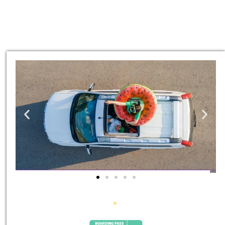
השכרת
רכב
השוואת