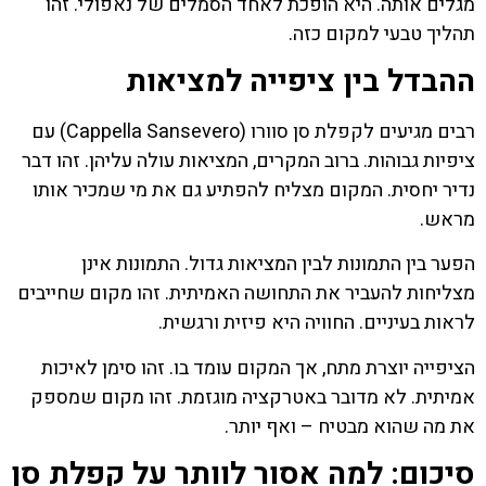
מגלים אותה. היא הופכת לאחד הסמלים של נאפולי. זהו
תהליך טבעי למקום כזה.
ההבדל בין ציפייה למציאות
רבים מגיעים לקפלת סן סוורו (Cappella Sansevero) עם
ציפיות גבוהות. ברוב המקרים, המציאות עולה עליהן. זהו דבר
נדיר יחסית. המקום מצליח להפתיע גם את מי שמכיר אותו
מראש.
הפער בין התמונות לבין המציאות גדול. התמונות אינן
מצליחות להעביר את התחושה האמיתית. זהו מקום שחייבים
לראות בעיניים. החוויה היא פיזית ורגשית.
הציפייה יוצרת מתח, אך המקום עומד בו. זהו סימן לאיכות
אמיתית. לא מדובר באטרקציה מוגזמת. זהו מקום שמספק
את מה שהוא מבטיח – ואף יותר.
סיכום: למה אסור לוותר על קפלת סן