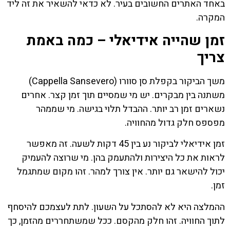
באחד האתרים החשובים בעיר. לא כדאי להשאיר את זה ליד
המקרה.
זמן שהייה אידיאלי – כמה באמת
צריך
משך הביקור בקפלת סן סוורו (Cappella Sansevero)
משתנה בין מבקרים. יש מי שמסיים תוך זמן קצר. אחרים
נשארים זמן רב יותר. ההבדל תלוי בגישה. מי שממהר
מפספס חלק גדול מהחוויה.
זמן אידיאלי לביקור נע בין 45 דקות לשעה. זה מאפשר
לראות את כל היצירות ולהתעמק בהן. מי שרוצה להעמיק
יכול להישאר גם יותר. אין צורך למהר. זהו מקום שמתגמל
זמן.
ההמלצה היא לא להסתכל על השעון. לתת לעצמכם להיסחף
לתוך החוויה. זהו חלק מהקסם. ככל שמשתחררים מהזמן, כך