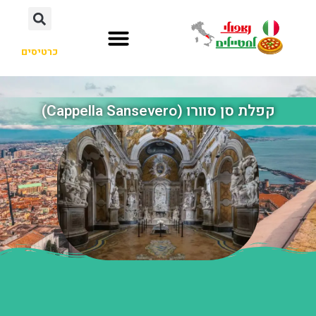
כרטיסים
קפלת סן סוורו (Cappella Sansevero)