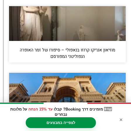
מוזיאון אנריקו קרוזו בנאפולי – סיפורו של זמר האופרה
הנפוליטני המפורסם
🇮🇹 מזמינים דרך Booking? קבלו
עד 15% הנחה
על מלונות
נבחרים
Galleria del Tempo בארמון המלכותי של נאפולי – מסע
×
אינטראקטיבי בתולדות העיר
לצפייה במבצעים