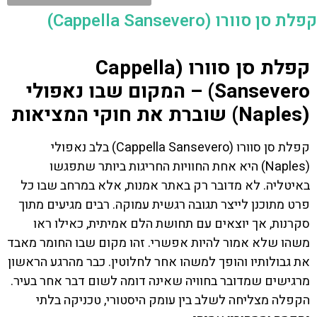
קפלת סן סוורו (Cappella Sansevero)
קפלת סן סוורו (Cappella
Sansevero) – המקום שבו נאפולי
(Naples) שוברת את חוקי המציאות
קפלת סן סוורו (Cappella Sansevero) בלב נאפולי
(Naples) היא אחת החוויות החריגות ביותר שתפגשו
באיטליה. לא מדובר רק באתר אמנות, אלא במרחב שבו כל
פרט מתוכנן לייצר תגובה רגשית עמוקה. רבים מגיעים מתוך
סקרנות, אך יוצאים עם תחושת הלם אמיתית, כאילו ראו
משהו שלא אמור להיות אפשרי. זהו מקום שבו החומר מאבד
את גבולותיו והופך למשהו אחר לחלוטין. כבר מהרגע הראשון
מרגישים שמדובר בחוויה שאינה דומה לשום דבר אחר בעיר.
הקפלה מצליחה לשלב בין עומק היסטורי, טכניקה בלתי