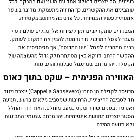
רעיונית. הם יוצרים דיאלוג אחד עם השני ועם המבקר. ככל
שמבינים את ההקשרים, כך החוויה מתעמקת. מדובר בשפה
אמנותית עשירה במיוחד. כל פרט בה מחושב בקפידה.
המבקרים שמקדישים זמן ליצירות אלו מגלים עולם נוסף
מעבר לפסל המרכזי. זו הזדמנות להבין את המקום לעומק.
רבים ממהרים לפסל “ישו המכוסה”, אך מפספסים את
ההקשר הרחב. דווקא כאן מסתתר חלק גדול מהעוצמה של
הקפלה. זהו מרחב שמתגמל סבלנות והתבוננות.
האווירה הפנימית – שקט בתוך כאוס
הכניסה לקפלת סן סוורו (Cappella Sansevero) יוצרת ניגוד
חד לסביבה החיצונית. הרחובות שמסביב מלאים ברעש, תנועה
ואנרגיה. בפנים שורר שקט כמעט מוחלט. האור הרך והחלל
הסגור יוצרים תחושת אינטימיות. זהו מרחב שמזמין התבוננות
ולא תנועה מהירה.