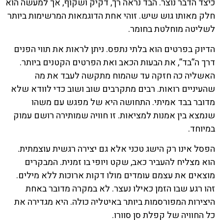
כיצד הדבר נוצר. הבד נראה רך, דקיק ושקוף, אך למעשה הוא
חלק מאותו גוש שיש. זוהי אחת הדוגמאות המרשימות ביותר
לשליטה מוחלטת בחומר.
הדיוק בפרטים הוא בלתי נתפס. ניתן לראות את תווי הפנים
דרך ה”בד”, את הבעות הכאב ואת הפרטים הקטנים ביותר.
האשליה כה חזקה עד שהמוח מתקשה לעבד את מה
שהעיניים רואות. רבים מתקרבים שוב ושוב כדי לוודא שלא
מדובר בבד אמיתי. התחושה היא של מפגש עם משהו
שנמצא בין אמנות למציאות. זו חוויה שמותירה רושם עמוק
במיוחד.
הפסל אינו רק הישג טכני אלא גם יצירה רגשית עוצמתית.
הוא מצליח להעביר כאב, שקט ויופי בו זמנית. המבקרים
מוצאים את עצמם עומדים מולו דקות ארוכות ללא מילים.
זהו רגע שבו הזמן כאילו נעצר. לא במקרה מדובר באחת
היצירות המפורסמות ביותר באיטליה כולה. היא מגדירה את
כל החוויה של קפלת סן סוורו.