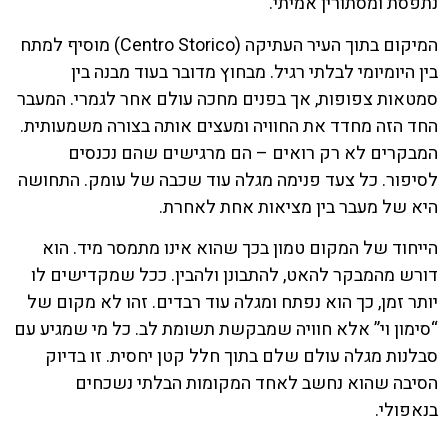
נתפסת ומסתורין אמיתי.
המיקום בתוך העיר העתיקה (Centro Storico) מוסיף למתח
בין היומיומי לבלתי רגיל. מבחוץ מדובר בעוד מבנה בין
סמטאות צפופות, אך בפנים מחכה עולם אחר לגמרי. המעבר
החד הזה מחדד את החוויה ומעצים אותה בצורה משמעותית.
המבקרים לא רק רואים – הם מרגישים שהם נכנסים
לסיפור. כל צעד פנימה מגלה עוד שכבה של עומק. התחושה
היא של מעבר בין מציאות אחת לאחרת.
הייחוד של המקום טמון בכך שהוא אינו מתמסר מיד. הוא
דורש מהמבקר להאט, להתבונן ולהבין. ככל שמקדישים לו
יותר זמן, כך הוא נפתח ומגלה עוד רבדים. זהו לא מקום של
“סימון וי” אלא חוויה שמבקשת תשומת לב. כל מי שמגיע עם
סבלנות מגלה עולם שלם בתוך חלל קטן יחסית. זו בדיוק
הסיבה שהוא נחשב לאחד המקומות הבלתי נשכחים
בנאפולי.