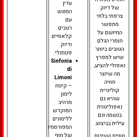
עדין
של דיוק
המוגש
צרפתי בלתי
עם
מתפשר
רטבים
המיושם על
קלאסיים
חומרי הגלם
ודיוק
הטובים ביותר
פנומנלי.
שיש למפרץ
Sinfonia
נאפולי להציע,
di
מה שיוצר
Limoni
חוויה
– קינוח
קולינרית
לימון
שהיא גם
מרהיב
נאפוליטנית
המוקדש
בנשמה וגם
ללימונים
עילית בביצוע.
המפורסמים
של חוף
חוויית השירות