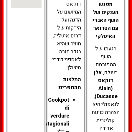
דוקאס
מפגש
המיושם על
הענקים של
הדגה ועל
השף האגדי
הירקות של
עם הטרואר
דרום איטליה,
האיטלקי
חוויה שהיא
הגעתו של
בגדר חובה
השף
לאספני כוכבי
המפורסם
מישלן.
בעולם,
אלן
המלצות
דוקאס
מהתפריט:
(Alain
,
Ducasse)
Cookpot
לנאפולי היא
di
הצהרת כוונות
verdure
קולינרית
stagionali
אדירה.
– כלי