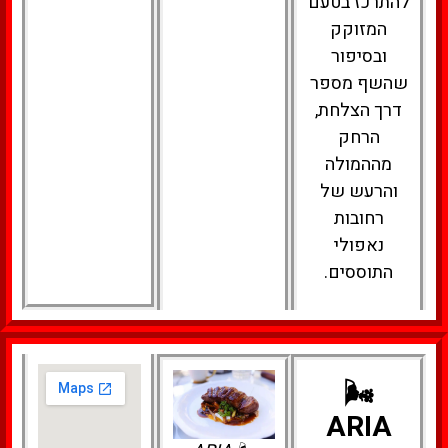
להתרכז בטעם
המזוקק
ובסיפור
שהשף מספר
דרך הצלחת,
הרחק
מההמולה
והרעש של
רחובות
נאפולי
התוססים.
🌬️
ARIA