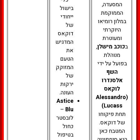
המסעדה,
בישול
הממוקמת
ייחודי
במלון רומיאו
של
היוקרתי
דוקאס
ומעוטרת
המדגיש
ב
כוכב מישלן
,
את
מנוהלת
הטעם
בפועל על ידי
המזוקק
השף
של
אלסנדרו
ירקות
לוקאס
העונה.
(Alessandro
Astice
Lucass)
–
Blu
תחת פיקוחו
לובסטר
של דוקאס.
כחול
המטבח כאן
בטיפול
הוא סימפוניה