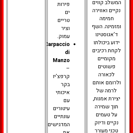
המשלב קווים
פירות
נקיים ואווירה
ים
חמימה
טריים
ומזמינה. השף
וציר
ד'אגוסטינו
עמוק.
ידוע ביכולתו
Carpaccio
לקחת רכיבים
di
מקומיים
Manzo
פשוטים
–
לכאורה
קרפצ'יו
ולרומם אותם
בקר
לרמה של
איכותי
יצירת אמנות,
עם
תוך שמירה
עיטורים
על טעמים
עונתיים
נקיים ודיוק
המדגישים
טכני מעורר
את