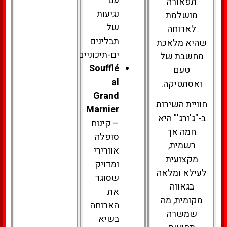
עם
תפאורה
נגיעות
מושלמת
של
לארוחה
תבלינים
שהיא מלאכת
ים-תיכוניים.
מחשבת של
Soufflé
טעם
al
ואסתטיקה.
Grand
חוויית השירות
Marnier
ב-"ג'ורג'" היא
– קינוח
חמה אך
סופלה
רשמית,
אוורירי
מקצועית
ומדויק
לעילא ומלאה
שסוגר
בגאווה
את
מקומית, מה
הארוחה
שמשרה
בשיא