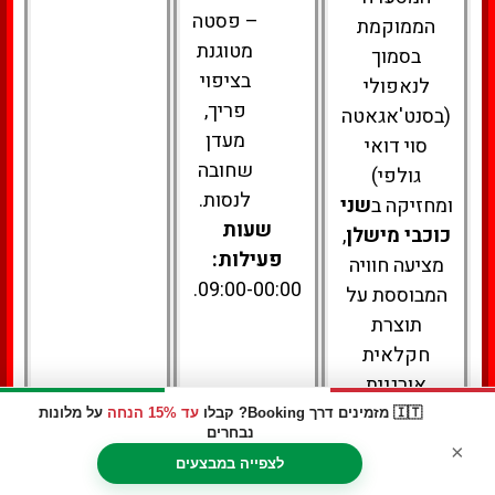
– פסטה
הממוקמת
מטוגנת
בסמוך
בציפוי
לנאפולי
פריך,
(בסנט'אגאטה
מעדן
סוי דואי
שחובה
גולפי)
לנסות.
ומחזיקה ב
שני
שעות
כוכבי מישלן
,
פעילות:
מציעה חוויה
09:00-00:00.
המבוססת על
תוצרת
חקלאית
אורגנית
מהחווה
🇮🇹 מזמינים דרך Booking? קבלו
עד 15% הנחה
על מלונות
נבחרים
הפרטית של
×
לצפייה במבצעים
המשפחה.