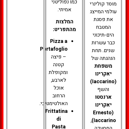
כמו נפוליטני
מוסד קולינרי
אמיתי.
עולמי המייצג
את פסגת
המלצות
המטבח
מהתפריט:
הים-תיכוני
Pizza a
כבר עשרות
Portafoglio
שנים. תחת
– פיצה
הנהגתה של
קטנה
משפחת
ומקופלת
יאקרינו
לארבע,
(Iaccarino)
אוכל
והשף
הרחוב
ארנסטו
האולטימטיבי.
יאקרינו
Frittatina
(Ernesto
di
,
Iaccarino)
Pasta
המסעדה