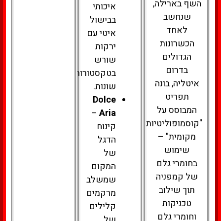
השף בארילה,
איכותי
שנחשב
בבישול
לאחד
איטי עם
הכשרונות
ירקות
הגדולים
שורש
בדרום
בטקסטורות
איטליה, בונה
שונות.
תפריט
Dolce
המבוסס על
–
Aria
"קוסמופוליטיות
קינוח
מקומית" –
הדגל
שימוש
של
בחומרי גלם
המקום
של קמפניה
שמשלב
תוך שילוב
מרקמים
טכניקות
קלילים
וחומרי גלם
של