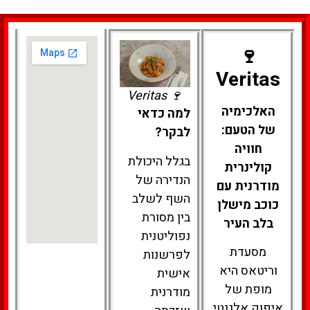
🍷
Veritas
🍷 Veritas
האלכימיה
למה כדאי
של הטעם:
לבקר?
חוויה
בגלל היכולת
קולינרית
הנדירה של
מודרנית עם
השף לשלב
כוכב מישלן
בין מסורת
בלב העיר
נפוליטנית
מסעדת
לפרשנות
וריטאס היא
אישית
מופת של
מודרנית
איפוק אלגנטי