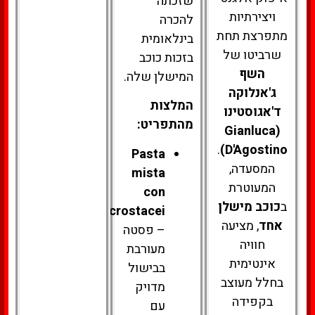
שזכתה
ויצירתיות
להכרה
מתפרצת תחת
בינלאומית
שרביטו של
בזכות כוכב
השף
המישלן שלה.
ג'אנלוקה
המלצות
ד'אגוסטינו
מהתפריט:
(Gianluca
.
D'Agostino)
Pasta
המסעדה,
mista
המעוטרת
con
ב
כוכב מישלן
crostacei
אחד
, מציעה
– פסטה
חוויה
מעורבת
אינטימית
בבישול
בחלל מעוצב
מדויק
בקפידה
עם