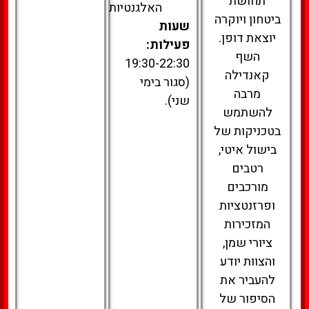
תחושת
האלגנטיות.
ביטחון ויוקרה
שעות
יוצאת דופן.
פעילות:
השף
19:30-22:30
קאנדילה
(סגור בימי
מרבה
שני).
להשתמש
בטכניקות של
בישול איטי,
רטבים
מורכבים
ופרזנטציות
המזכירות
ציורי שמן,
והצוות יודע
להעביר את
הסיפור של