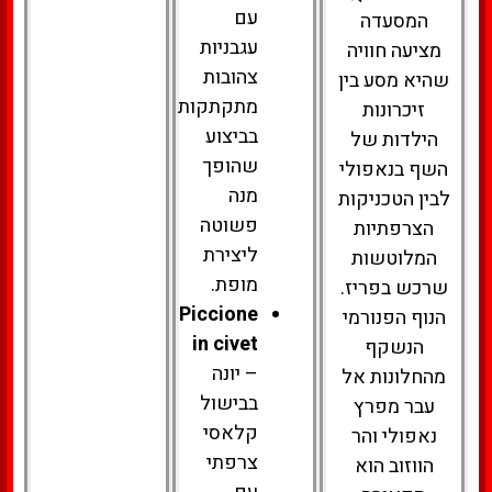
עם
המסעדה
עגבניות
מציעה חוויה
צהובות
שהיא מסע בין
מתקתקות
זיכרונות
בביצוע
הילדות של
שהופך
השף בנאפולי
מנה
לבין הטכניקות
פשוטה
הצרפתיות
ליצירת
המלוטשות
מופת.
שרכש בפריז.
Piccione
הנוף הפנורמי
in civet
הנשקף
– יונה
מהחלונות אל
בבישול
עבר מפרץ
קלאסי
נאפולי והר
צרפתי
הווזוב הוא