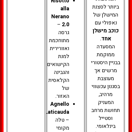
Risotto
ביותר לסצנת
alla
המישלן של
Nerano
נאפולי עם
–
2.0
כוכב מישלן
גרסה
אחד
.
מתוחכמת
המסעדה
ואוורירית
ממוקמת
למנת
בבניין היסטורי
הקישואים
מרשים אך
והגבינה
מעוצבת
הקלאסית
בסגנון עכשווי
של
מרהיב,
האזור.
המעניק
Agnello
תחושת מרחב
Laticauda
וסטייל
– טלה
בינלאומי.
מקומי