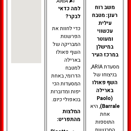
🌬️ ARIA
משב רוח
למה כדאי
רענן: מטבח
לבקר?
עילית
כדי לחוות את
עכשווי
הפרשנות
ומעוטר
המבריקה של
במישלן
השף פאולו
במרכז העיר
בארילה
מסעדת ARIA,
למטבח
בניצוחו של
הדרומי, באחת
השף פאולו
המסעדות הכי
בארילה
יפות ומדוברות
(Paolo
בנאפולי כיום.
Barrale)
, היא
המלצות
אחת
מהתפריט:
התוספות
המרגשות