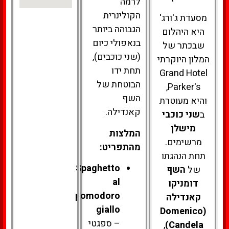
לרמה
הקולינרית
מסעדת ג'ורג'
הגבוהה ביותר
היא היהלום
בנאפולי כיום
שבכתר של
(שני כוכבים),
המלון היוקרתי
תחת ידו
Grand Hotel
הבוטחת של
Parker's,
השף
והיא מעוטרת
קאנדילה.
ב
שני כוכבי
מישלן
המלצות
מרשימים.
מהתפריט:
תחת הנהגתו
Spaghetto
של
השף
al
דומניקו
pomodoro
קאנדילה
giallo
(Domenico
– ספגטי
,
Candela)