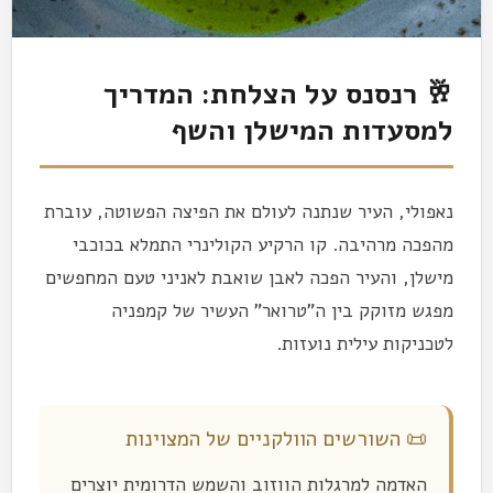
🥂 רנסנס על הצלחת: המדריך
למסעדות המישלן והשף
נאפולי, העיר שנתנה לעולם את הפיצה הפשוטה, עוברת
מהפכה מרהיבה. קו הרקיע הקולינרי התמלא בכוכבי
מישלן, והעיר הפכה לאבן שואבת לאניני טעם המחפשים
מפגש מזוקק בין ה"טרואר" העשיר של קמפניה
לטכניקות עילית נועזות.
📜 השורשים הוולקניים של המצוינות
האדמה למרגלות הווזוב והשמש הדרומית יוצרים