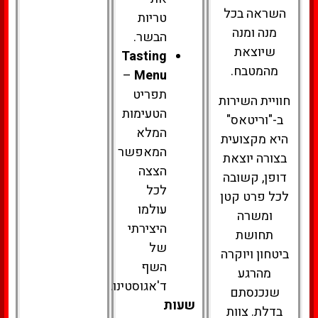
השראה בכל
טריות
מנה ומנה
הבשר.
שיוצאת
Tasting
מהמטבח.
–
Menu
תפריט
חוויית השירות
הטעימות
ב-"וריטאס"
המלא
היא מקצועית
המאפשר
בצורה יוצאת
הצצה
דופן, קשובה
לכל
לכל פרט קטן
עולמו
ומשרה
היצירתי
תחושת
של
ביטחון ויוקרה
השף
מהרגע
ד'אגוסטינו.
שנכנסתם
שעות
בדלת. צוות