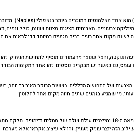
הקלויסטר (Cloister) של סנטה קיארה (Santa Chiara) הוא אחד האל
ליקה צבעוניים. האריחים מציגים סצנות שונות, כולל נופים, דמ
ה לשום מקום אחר בעיר. רבים מגיעים במיוחד כדי לראות את ה
גועה ושקטה, והצל שנוצר מהעמודים מוסיף לתחושת הניתוק. זהו
 עומס, גם כאשר יש מבקרים נוספים. זהו אחד המקומות הבודדי
צבעים ועל התחושה הכללית. בשעות הבוקר האור רך יותר, בעו
תי. מי שמגיע בזמנים שונים חווה מקום אחר לחלוטין.
אריחי המיוליקה בקלויסטר אינם רק קישוט. הם נוצרו במאה ה-18 ומייצגים עולם שלם של סמלים ודימויים. חלק
שילוב הזה יוצר עומק מעניין. זהו לא עיצוב אקראי אלא מערכת