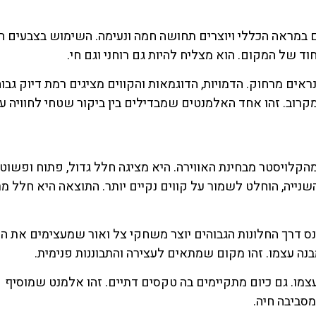
ם במראה הכללי ויוצרים תחושה חמה ונעימה. השימוש בצבעים ח
וד של המקום. הוא מצליח להיות גם רוחני וגם חי.
ם מרחוק. הדמויות, הדוגמאות והקווים מציגים רמת דיוק גבו
מקרוב. זהו אחד האלמנטים שמבדילים בין ביקור שטחי לחוויה ע
ארה (Santa Chiara) שונה מאוד מהקלויסטר מבחינת האווירה. היא מציגה חלל גדול, פתוח ופש
יה, הוחלט לשמור על קווים נקיים יותר. התוצאה היא חלל מ
 דרך החלונות הגבוהים יוצר משחקי צל ואור שמעצימים את החו
 עצמו. זהו מקום שמתאים לעצירה והתבוננות פנימית.
צמו. גם כיום מתקיימים בה טקסים דתיים. זהו אלמנט שמוסיף
סביבה חיה.