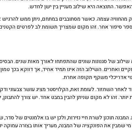
פשר. התוצאה היא שילוב מעניין בין ישן לחדש.
ק מהחוויה עצמה. כאשר מסתובבים במתחם, ניתן ממש להרגיש 
 מספר סיפור אחר. זהו מקום שמצריך תשומת לב לפרטים הקטנים.
ות של מנזר סנטה קיארה (Santa Chiara) היא שילוב של סגנונות שונים שהתפתחו לאורך מאות שנים. הבס
קיים ואחרים. השילוב הזה אינו תמיד אחיד, אך דווקא בכך טמון
נוי אדריכלי משקף תקופה אחרת.
חד לאחר השחזור. לעומת זאת, הקלויסטר מציג עושר צבעוני ודקו
כבת יותר. זהו לא מקום שניתן להבין במבט אחד. יש צורך להתבונן, 
המבנה תוכנן לשרת חיי נזירות, ולכן יש בו אלמנטים של סדר, 
מי שמבין את הפונקציה של המבנה, מעריך אותו בצורה עמוקה יו