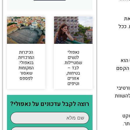
את
 ככל
נאפולי
הכיכרות
לנשים
המרכזיות
יס הוא
שמטיילות
בנאפולי:
 הקסם
לבד –
המקומות
בטיחות,
שאסור
אזורים
לפספס
וטיפים
רטיבי
להשוות
רוצה לקבל עדכונים על נאפולי?
שקט
תר.