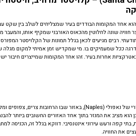
מנזר סנטה קיארה בנאפולי (Santa Chiara) – קלויסטר מרהיב, היסטור
קה
ר סנטה קיארה (Santa Chiara) בנאפולי (Naples) הוא אחד המקומות הבודדים בעיר שמצליחים לשלב בין שקט
צר חוויה שונה לחלוטין מהכאוס האורבני שמקיף אותו, והמעבר מ
תודעתי. רבים מגיעים לכאן בגלל תמונות של הקלויסטר המפורסם
דרגה ככל שמעמיקים בו. מי שמקדיש זמן אמיתי למקום מגלה ש
טרקציות אחרות בעיר. זהו אחד המקומות שמייצרים חיבור ישיר
השכרת
כרטיס
מנזר סנטה קיארה (Santa Chiara) ממוקם בלב ההיסטורי של נאפולי (Naples), באזור שבו הרחובות צרים, צפו
רכב
ן הוא מציב את המנזר בתוך אחד האזורים החשובים ביותר להבנת
כל הכרטיסי
בתי קפה ורעש עירוני אינטנסיבי. דווקא בגלל זה, הכניסה למת
חמים בדר
השוואת מחירים
צים את החוויה.
איטליה