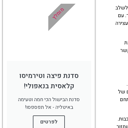
(Piazza del Gesù Nuovo) מאפשרת לשלב
מומלץ
!
לחצו פה!
. עם
עצירה
ת
קשר
סדנת פיצה וטירמיסו
Sancia of) ובעלה רוברט מאנז'ו (Robert of Anjou).
קלאסית בנאפולי!
דם של
תחם
סדנת הבישול הכי חמה וטעימה
באיטליה - אל תפספסו!
בות.
לפרטים
חזור