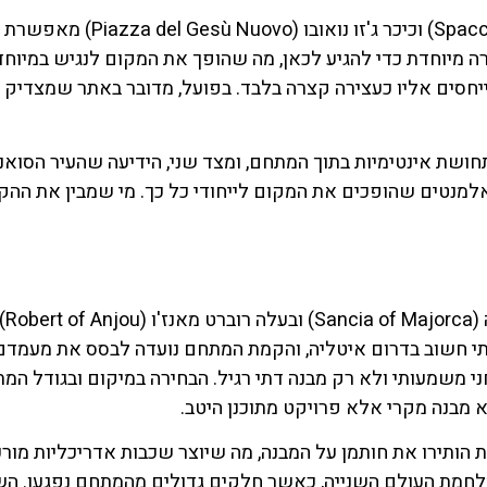
לחצו פה!
הקרבה לאתרים מרכזיים כמו ספאקאנאפולי (Spaccanapoli) וכיכר ג'זו נואובו 
לחצו פה
רה מיוחדת כדי להגיע לכאן, מה שהופך את המקום לנגיש במיוחד
יחסים אליו כעצירה קצרה בלבד. בפועל, מדובר באתר שמצדיק 
חושת אינטימיות בתוך המתחם, ומצד שני, הידיעה שהעיר הסואנ
אלמנטים שהופכים את המקום לייחודי כל כך. מי שמבין את הה
המנזר הוקם במאה ה-14 ביוזמת המלכה סנצ'ה ממיורקה ( Majorca
תה מרכז פוליטי ותרבותי חשוב בדרום איטליה, והקמת המתחם נועדה לבסס את מעמ
ני משמעותי ולא רק מבנה דתי רגיל. הבחירה במיקום ובגודל המ
מבנה מקרי אלא פרויקט מתוכנן היטב.
הותירו את חותמן על המבנה, מה שיוצר שכבות אדריכליות מורכ
לחמת העולם השנייה, כאשר חלקים גדולים מהמתחם נפגעו. הש