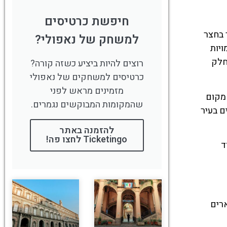
חיפשת כרטיסים
מנטים המוכרים ביותר בנאפולי (Naples). מדובר בחצר
למשחק של נאפולי?
ויות
חלק
רוצים להיות ביציע כשזה קורה?
כרטיסים למשחקים של נאפולי
מזמינים מראש לפני
 מקום
שהמקומות המבוקשים נגמרים.
ם בעיר
להזמנה באתר
Ticketingo לחצו פה!
ד
ם מתארים