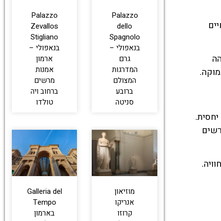
Palazzo
Palazzo
יים
Zevallos
dello
Stigliano
Spagnolo
בנאפולי –
בנאפולי –
הה
גרם
ארמון
המדרגות
אמנות
מוקה.
המצולם
מרשים
ברובע
ברחוב ויה
סניטה
טולדו
וט יחסית.
רשים
ויה.
מוזיאון
Galleria del
אנריקו
Tempo
קרוזו
בארמון