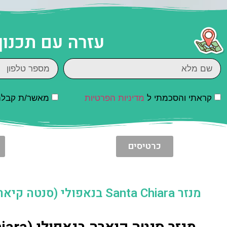
עזרה עם תכנון
קראתי והסכמתי ל
מדיניות הפרטיות
מאשר/ת קבלת ד
כרטיסים
מנזר Santa Chiara בנאפולי (סנטה קיארה)