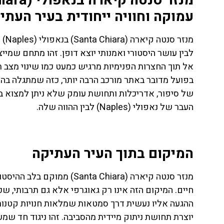
עמוקה וחוויה ייחודית בעיר העתי
מנז
לבין עושר היסטורי ואמנותי יוצא דופן. זהו מתחם שמיי
אל תוך החצרות הפנימיות מרגיש כמעט כמו שינוי מצב 
בפועל מדובר באתר מורכב הרבה יותר, כזה שמתגלה בה
של סיפור, אדריכלות ותחושת עומק שלא ניתן למצוא בא
העבר של נאפולי (Naples) לבין ההווה שלה.
המיקום בתוך העיר העתיקה
ת
טיסות
חיים. המיקום הזה אינו רק גאוגרפי אלא גם תרבותי, שכ
מציאת
ההגעה אליו נעשית דרך סמטאות שמלאות חנויות קטנות, 
טיסה זולה?
יוצרת תחושת ניתוק מיידית מהסביבה. זהו ניגוד חד שמע