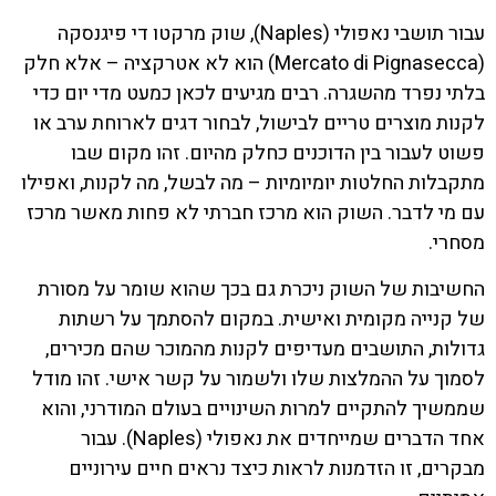
עבור תושבי נאפולי (Naples), שוק מרקטו די פיגנסקה
(Mercato di Pignasecca) הוא לא אטרקציה – אלא חלק
בלתי נפרד מהשגרה. רבים מגיעים לכאן כמעט מדי יום כדי
לקנות מוצרים טריים לבישול, לבחור דגים לארוחת ערב או
פשוט לעבור בין הדוכנים כחלק מהיום. זהו מקום שבו
מתקבלות החלטות יומיומיות – מה לבשל, מה לקנות, ואפילו
עם מי לדבר. השוק הוא מרכז חברתי לא פחות מאשר מרכז
מסחרי.
החשיבות של השוק ניכרת גם בכך שהוא שומר על מסורת
של קנייה מקומית ואישית. במקום להסתמך על רשתות
גדולות, התושבים מעדיפים לקנות מהמוכר שהם מכירים,
לסמוך על ההמלצות שלו ולשמור על קשר אישי. זהו מודל
שממשיך להתקיים למרות השינויים בעולם המודרני, והוא
אחד הדברים שמייחדים את נאפולי (Naples). עבור
מבקרים, זו הזדמנות לראות כיצד נראים חיים עירוניים