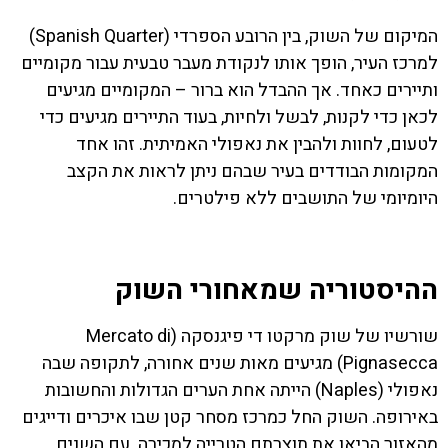
המיקום של השוק, בין הרובע הספרדי (Spanish Quarter)
למרכז העיר, הופך אותו לנקודת מעבר טבעית עבור מקומיים
ותיירים כאחד. אך ההבדל הוא ברור – המקומיים מגיעים
לכאן כדי לקנות, לבשל ולחיות, בעוד התיירים מגיעים כדי
לטעום, לחוות ולהבין את נאפולי האמיתית. זהו אחד
המקומות הבודדים בעיר שבהם ניתן לראות את הקצב
היומיומי של התושבים ללא פילטרים.
ההיסטוריה שמאחורי השוק
שורשיו של שוק מרקטו די פיגנסקה (Mercato di
Pignasecca) מגיעים מאות שנים אחורה, לתקופה שבה
נאפולי (Naples) הייתה אחת הערים הגדולות והחשובות
באירופה. השוק החל כמרכז מסחר קטן שבו איכרים ודייגים
מהאזור הביאו את תוצרתם הטרייה למכירה. עם השנים,