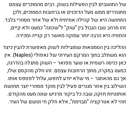
של התושבים לבין הפעילות בשוק. רבים מהמוכרים עצמם
מתגוררים ממש מעל הדוכנים או ברחובות הסמוכים, ולכן
התחושה היא של קהילה אמיתית ולא של אזור מסחרי בלבד.
זהו מרחב שבו הגבול בין "שוק" ל"שכונה" כמעט ולא קיים,
והחוויה היא הרבה יותר עמוקה מאשר רק קנייה ומכירה.
ההליכה בין הסמטאות שמובילות לשוק מאפשרת להבין כיצד
הוא משתלב בתוך המרקם העירוני של נאפולי (Naples). אין
כאן כניסה רשמית או שער מפואר – השוק מתגלה בהדרגה,
כמעט במקרה, מתוך הרחובות עצמם. זהו חלק מהקסם שלו,
אך גם מהאתגר – מי שלא יודע לחפש, עלול לפספס אותו.
השילוב בין אזור מגורים פעיל לבין מוקד מסחרי יוצר תחושת
אותנטיות חזקה, שבה כל ביקור מרגיש שונה מעט מהקודם.
זוהי לא אטרקציה "מבוימת", אלא חלק חי ונושם של העיר.