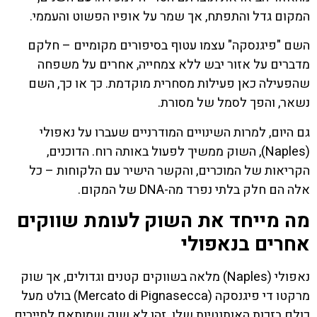
המקום גדל והתפתח, אך שמר על אופיו הפשוט והעממי.
השם "פיגנסקה" עצמו עטוף בסיפורים מקומיים – חלקם
מדברים על אזור יבש ללא צמחייה, אחרים על משפחה
שהפעילה כאן פעילות מסחרית מוקדמת. כך או כך, השם
נשאר, והפך לסמל של מסורת.
גם היום, למרות השינויים המודרניים שעברו על נאפולי
(Naples), השוק ממשיך לפעול באותה רוח. הדוכנים,
הקריאות של המוכרים, והקשר הישיר עם הלקוחות – כל
אלה הם חלק בלתי נפרד מה-DNA של המקום.
מה מייחד את השוק לעומת שווקים
אחרים בנאפולי
נאפולי (Naples) מלאה בשווקים קטנים וגדולים, אך שוק
מרקטו די פיגנסקה (Mercato di Pignasecca) בולט מעל
כולם בזכות האותנטיות שלו. זהו לא שוק שמותאם לתיירים