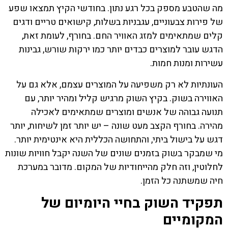
מה שהטבע מספק בכל רגע נתון. בחודשי הקיץ תמצאו שפע
של פירות צבעוניים, עגבניות בשלות, קישואים טריים ודגים
קלים שמתאימים למזג האוויר החם. בחורף, לעומת זאת,
הדגש עובר למוצרים כבדים יותר כמו ירקות שורש, גבינות
עשירות ומנות חמות.
העונתיות לא רק משפיעה על המוצרים עצמם, אלא גם על
האווירה בשוק. בקיץ השוק מרגיש קליל ומהיר יותר, עם
תנועה גבוהה של אנשים ומוצרים שמתאימים לאכילה
מהירה. בחורף הקצב מעט שונה – יש יותר זמן לשיחות, יותר
דגש על בישול ביתי, והתחושה הכללית היא אינטימית יותר.
מי שמבקר בשוק בזמנים שונים של השנה יקבל חוויות שונות
לחלוטין, וזה חלק מהייחודיות של המקום. מדובר במערכת
חיה שמשתנה כל הזמן.
תפקיד השוק בחיי היומיום של
המקומיים