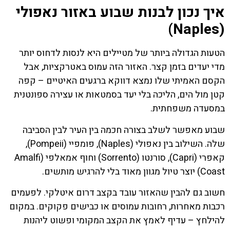
איך נכון לבנות שבוע באזור נאפולי
(Naples)
הטעות הגדולה ביותר של מטיילים היא לנסות לדחוס יותר
מדי יעדים בזמן קצר. האזור הזה עמוס באטרקציות, אבל
הקסם האמיתי שלו נמצא דווקא ברגעים האיטיים – קפה
קטן מול הים, הליכה בלי יעד בסמטאות או עצירה ספונטנית
במסעדה משפחתית.
שבוע מאפשר לשלב בצורה חכמה בין העיר לבין הסביבה
שלה. השילוב בין נאפולי (Naples), פומפיי (Pompeii),
קאפרי (Capri), סורנטו (Sorrento) וחוף אמאלפי (Amalfi
Coast) יוצר טיול מגוון מאוד בלי להרגיש מותשים.
חשוב גם להבין שהאזור עובד בקצב דרום איטלקי. לפעמים
רכבות מאחרות, רחובות עמוסים או כבישים פקוקים. במקום
להילחץ – עדיף לאמץ את הקצב המקומי ופשוט ליהנות