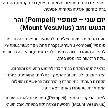
ומעניינים בעיר. סמטאות מלאות גרפיטי, ברים קטנים, מוזיקה
ברחוב והמון אנרגיה מקומית אמיתית.
יום שני – פומפיי (Pompeii) והר
הגעש וזוב (Mount Vesuvius)
מעט מקומות בעולם מצליחים להשאיר מטיילים בהלם כמו
פומפיי (Pompeii). העיר שנקברה תחת אפר געשי בשנת 79
לספירה נשמרה בצורה כמעט בלתי נתפסת, וההליכה ברחובות
שלה מרגישה כמו מסע בזמן.
כדאי להגיע מוקדם בבוקר כדי להימנע מהעומס ומהחום.
האזור עצום ולכן חשוב להתמקד בחלקים המעניינים ביותר –
הפורום העתיק, בתי המרחץ, הרחובות הראשיים והווילות
המפוארות שנשמרו באופן יוצא דופן.
לאחר הביקור בפומפיי (Pompeii), ממשיכים להר הגעש וזוב
(Mount Vesuvius). הנסיעה עצמה יפה במיוחד, אבל השיא