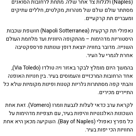
(Naples) ולגלות צד אחר שלה. מתחת לרחובות הסואנים
מסתתר עולם שלם של מנהרות, מקלטים, חללים עתיקים
ומעברים תת קרקעיים.
נאפולי תת קרקעית (Napoli Sotterranea) חושפת שכבות
היסטוריות מדהימות – מהתקופה היוונית ועד מלחמת העולם
השנייה. מדובר בחוויה יוצאת דופן שנותנת פרספקטיבה
אחרת לגמרי על העיר.
בהמשך היום מומלץ לבקר באזור ויה טולדו (Via Toledo),
אחד הרחובות המרכזיים והעמוסים בעיר. בין חנויות האופנה
והבתי קפה מסתתרות גלריות קטנות ופינות מקומיות שלא כל
התיירים מכירים.
לקראת ערב כדאי לעלות לגבעת וומרו (Vomero). זאת אחת
השכונות האלגנטיות והיפות בעיר, עם תצפיות מדהימות על
כל מפרץ נאפולי (Bay of Naples). השקיעה מכאן היא אחת
החוויות הכי יפות בעיר.