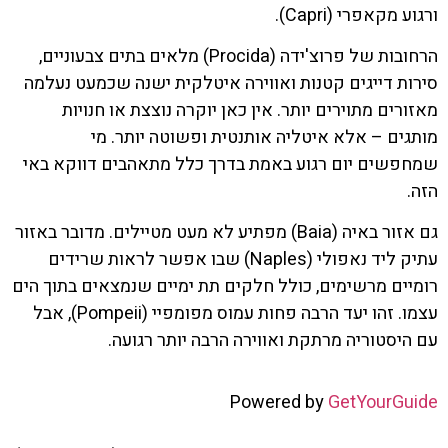
ורגוע מקאפרי (Capri).
הרחובות של פרוצ'ידה (Procida) מלאים בתים צבעוניים,
סירות דייגים קטנות ואווירה איטלקית ישנה שכמעט נעלמה
מאזורים מתוירים יותר. אין כאן יוקרה נוצצת או חנויות
מותגים – אלא איטליה אותנטית ופשוטה יותר. מי
שמחפשים יום רגוע באמת בדרך כלל מתאהבים דווקא באי
הזה.
גם אזור באיה (Baia) מפתיע לא מעט מטיילים. מדובר באזור
עתיק ליד נאפולי (Naples) שבו אפשר לראות שרידים
רומיים מרשימים, כולל חלקים תת ימיים שנמצאים בתוך הים
עצמו. זהו יעד הרבה פחות עמוס מפומפיי (Pompeii), אבל
עם היסטוריה מרתקת ואווירה הרבה יותר רגועה.
Powered by
GetYourGuide