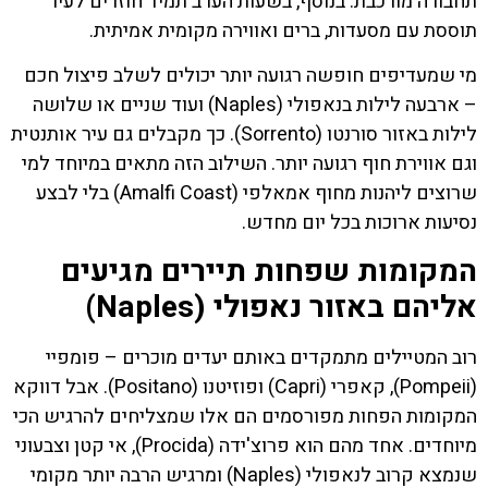
תחבורה מורכבת. בנוסף, בשעות הערב תמיד חוזרים לעיר
תוססת עם מסעדות, ברים ואווירה מקומית אמיתית.
מי שמעדיפים חופשה רגועה יותר יכולים לשלב פיצול חכם
– ארבעה לילות בנאפולי (Naples) ועוד שניים או שלושה
לילות באזור סורנטו (Sorrento). כך מקבלים גם עיר אותנטית
וגם אווירת חוף רגועה יותר. השילוב הזה מתאים במיוחד למי
שרוצים ליהנות מחוף אמאלפי (Amalfi Coast) בלי לבצע
נסיעות ארוכות בכל יום מחדש.
המקומות שפחות תיירים מגיעים
אליהם באזור נאפולי (Naples)
רוב המטיילים מתמקדים באותם יעדים מוכרים – פומפיי
(Pompeii), קאפרי (Capri) ופוזיטנו (Positano). אבל דווקא
המקומות הפחות מפורסמים הם אלו שמצליחים להרגיש הכי
מיוחדים. אחד מהם הוא פרוצ'ידה (Procida), אי קטן וצבעוני
שנמצא קרוב לנאפולי (Naples) ומרגיש הרבה יותר מקומי