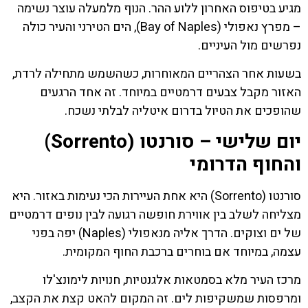
מגיע בטיפוס האחרון ללוע ההר. הנוף מלמעלה עוצר נשימה
– מפרץ נאפולי (Bay of Naples), הים הטירני והעיר כולה
נפרשים מול העיניים.
בשעות אחר הצהריים המאוחרות, כשהשמש מתחילה לרדת,
האזור מקבל צבעים דרמטיים במיוחד. זה אחד הרגעים
שהופכים את הטיול בדרום איטליה לבלתי נשכח.
יום שלישי – סורנטו (Sorrento)
והחוף הדרומי
סורנטו (Sorrento) היא אחת העיירות הכי נעימות באזור. היא
מצליחה לשלב בין אווירת חופשה רגועה לבין נופים דרמטיים
של ים וצוקים. הדרך אליה מנאפולי (Naples) יפה בפני
עצמה, במיוחד אם בוחרים ברכבת החוף המקומית.
מרכז העיר מלא בסמטאות אלגנטיות, חנויות לימונצ'לו
ומרפסות שמשקיפות לים. זה המקום להאט קצת את הקצב,