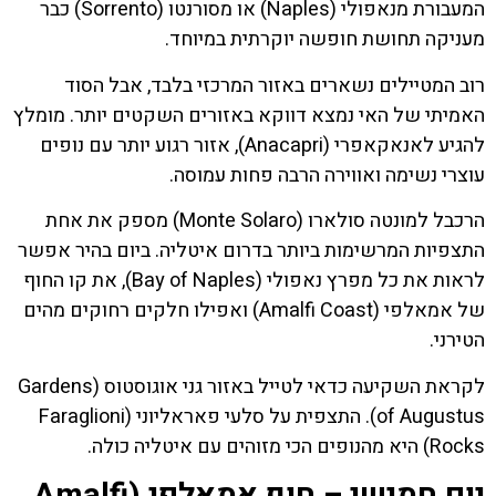
המעבורת מנאפולי (Naples) או מסורנטו (Sorrento) כבר
מעניקה תחושת חופשה יוקרתית במיוחד.
רוב המטיילים נשארים באזור המרכזי בלבד, אבל הסוד
האמיתי של האי נמצא דווקא באזורים השקטים יותר. מומלץ
להגיע לאנאקאפרי (Anacapri), אזור רגוע יותר עם נופים
עוצרי נשימה ואווירה הרבה פחות עמוסה.
הרכבל למונטה סולארו (Monte Solaro) מספק את אחת
התצפיות המרשימות ביותר בדרום איטליה. ביום בהיר אפשר
לראות את כל מפרץ נאפולי (Bay of Naples), את קו החוף
של אמאלפי (Amalfi Coast) ואפילו חלקים רחוקים מהים
הטירני.
לקראת השקיעה כדאי לטייל באזור גני אוגוסטוס (Gardens
of Augustus). התצפית על סלעי פאראליוני (Faraglioni
Rocks) היא מהנופים הכי מזוהים עם איטליה כולה.
יום חמישי – חוף אמאלפי (Amalfi