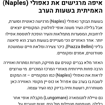
איפה מרגישים את נאפולי (Naples)
האמיתית בשעות הערב
בשעות הבוקר נאפולי (Naples) מרגישה כאוטית וסוערת,
אבל בלילה העיר משנה אופי לחלוטין. המקומיים יוצאים
לרחובות, המסעדות מתמלאות והעיר הופכת לתוססת אפילו
יותר. אחד האזורים הכי מעניינים בשעות הערב הוא פיאצה
בליני (Piazza Bellini), כיכר צעירה ומלאת חיים שמושכת
סטודנטים, אמנים ומקומיים.
האזור מלא בברים קטנים עם מוזיקה, חצרות נסתרות ואווירה
הרבה פחות תיירותית מאזורי המרכז המוכרים. מי שרוצים
לראות את נאפולי (Naples) כמו המקומיים – זה המקום
לשבת בו בערב עם אפרול או כוס יין מקומי. האווירה כאן
משוחררת, רועשת וחיה בדיוק כמו העיר עצמה.
גם טיילת לונגומארה (Lungomare) מקבלת אופי אחר
בלילה. משפחות מטיילות מול הים, זוגות יושבים על