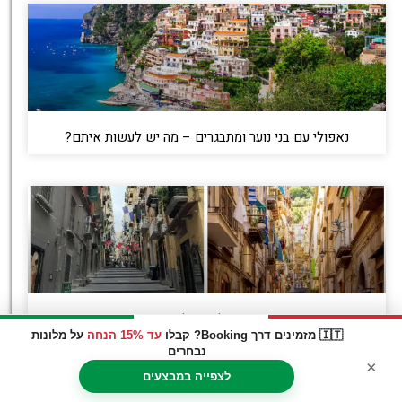
נאפולי עם בני נוער ומתבגרים – מה יש לעשות איתם?
הרחובות החשובים של נאפולי: איפה באמת כדאי
להסתובב בעיר
🇮🇹 מזמינים דרך Booking? קבלו
עד 15% הנחה
על מלונות
נבחרים
×
לצפייה במבצעים
רוצה לקבל עדכונים על נאפולי?