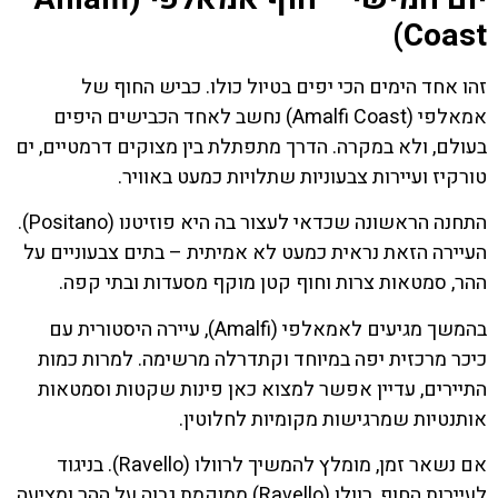
Coast)
זהו אחד הימים הכי יפים בטיול כולו. כביש החוף של
אמאלפי (Amalfi Coast) נחשב לאחד הכבישים היפים
בעולם, ולא במקרה. הדרך מתפתלת בין מצוקים דרמטיים, ים
טורקיז ועיירות צבעוניות שתלויות כמעט באוויר.
התחנה הראשונה שכדאי לעצור בה היא פוזיטנו (Positano).
העיירה הזאת נראית כמעט לא אמיתית – בתים צבעוניים על
ההר, סמטאות צרות וחוף קטן מוקף מסעדות ובתי קפה.
בהמשך מגיעים לאמאלפי (Amalfi), עיירה היסטורית עם
כיכר מרכזית יפה במיוחד וקתדרלה מרשימה. למרות כמות
התיירים, עדיין אפשר למצוא כאן פינות שקטות וסמטאות
אותנטיות שמרגישות מקומיות לחלוטין.
אם נשאר זמן, מומלץ להמשיך לרוולו (Ravello). בניגוד
לעיירות החוף, רוולו (Ravello) ממוקמת גבוה על ההר ומציעה