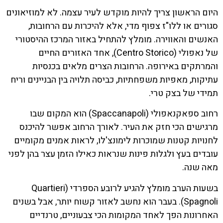
היום הראשון צריך להיות מוקדש לעיר עצמה. לא למוזיאונים
סגורים או ללו"ז צפוף מדי, אלא להיכרות עם הרחובות,
האנשים והאווירה. מומלץ להתחיל באזור המרכז ההיסטורי
של נאפולי (Centro Storico), אחד האזורים החיים
והמרתקים באירופה. הרחובות הצרים מלאים בכנסיות
עתיקות, מאפיות משפחתיות, כביסה תלויה בין הבניינים וריח
תמידי של בצק טרי.
רחוב ספאקנאפולי (Spaccanapoli) הוא המקום שבו
מרגישים הכי חזק את העיר. לאורך הרחוב אפשר להיכנס
לחנויות קטנות שמוכרות לימונצ'לו, לראות אמנים מקומיים
עובדים בעץ ולגלות פינות שנראות כאילו הזמן עצר בהן לפני
מאה שנה.
בשעות הערב מומלץ להגיע לרובע הספרדי (Quartieri
Spagnoli). בעבר הוא נחשב לאזור קשוח יותר, אבל בשנים
האחרונות הפך לאחד המקומות הכי צבעוניים, טרנדיים