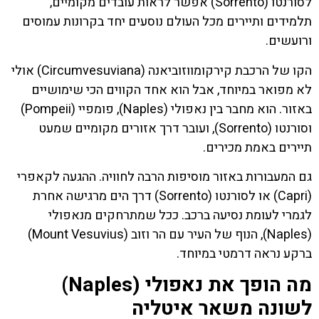
לסורנטו (Sorrento) אפשר לראות עובדים מקומיים,
תלמידים ותיירים מכל העולם נוסעים יחד בקרונות עמוסים
ורועשים.
הקו של הרכבת קירקומווזוביאנה (Circumvesuviana) אולי
לא מפואר במיוחד, אבל הוא אחד הקווים הכי שימושיים
באזור. הוא מחבר בין נאפולי (Naples), פומפיי (Pompeii)
וסורנטו (Sorrento), ועובר דרך אזורים מקומיים שמעט
תיירים באמת מכירים.
גם המעבורות באזור מוסיפות הרבה לחוויה. ההגעה לקאפרי
(Capri) או לסורנטו (Sorrento) דרך הים מרגישה אחרת
לגמרי לעומת נסיעה ברכב. ככל שמתרחקים מנאפולי
(Naples), הנוף של העיר עם הר וזוב (Mount Vesuvius)
ברקע נראה דרמטי במיוחד.
מה הופך את נאפולי (Naples)
לשונה משאר איטליה