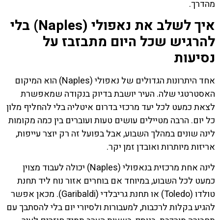
מהדרך.
איך לשלב את נאפולי (Naples) בלי
להרגיש שכל היום מתבזבז על
נסיעות
אחד היתרונות הגדולים של נאפולי (Naples) הוא המיקום
האסטרטגי שלה. העיר יושבת בדיוק בנקודה שמאפשרת
לצאת כמעט לכל יעד מרכזי בדרום איטליה בלי להחליף מלון
כל יום. הרבה מטיילים עושים טעות ועוברים בין כמה מקומות
לינה שונים במהלך השבוע, אבל בפועל זה רק יוצר עייפות,
אריזות מיותרות ואובדן זמן יקר.
לינה אחת מרכזית בנאפולי (Naples) יכולה לעבוד מצוין
כמעט לכל השבוע, במיוחד אם בוחרים אזור נוח ליד תחנת
טולדו (Toledo) או תחנת גריבלדי (Garibaldi). מכאן אפשר
להגיע בקלות לרכבות, למעבורות ולסיורי יום בלי להסתבך עם