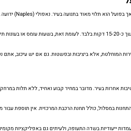
ל
זמן הנסיעה הרשמי של האליבוס נע בין 15 ל-30 דקות, אך בפועל הו
בשעות רגועות, הנסיעה יכולה להיות מהירה מאוד ולהימשך כ-15-20 דקות בלבד. לעומת זאת, בשעות עומס או בעונו
רות המוחלטת, אלא ביציבות ובפשטות. גם אם יש עיכוב, אתם נ
בות אחרות בעיר. מדובר במחיר קבוע ואחיד, ללא תלות במרחק 
נות במסלול, כולל תחנת הרכבת המרכזית. אין תוספת עבור מזו
מדות ייעודיות בשדה התעופה, ולעיתים גם באפליקציות מקומיו