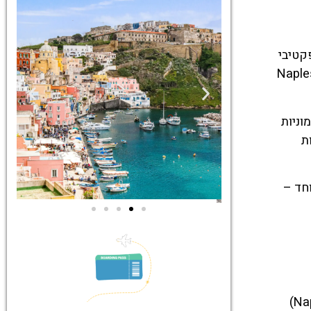
ואפקטיבי
Naples International Airp
וניות
ת
חד –
ים
סיורים
ם הכי
הדרכה מקצועית
ום
ואינפורמטיבית
קו האליבוס פועל במתכונת של שאטל עירוני עם מסלול קבוע וברור. הוא יוצא ישירות משדה התעופה של נאפולי (Naples)
!
במיוחד עבורכם!