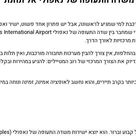
דרך הישירה משדה התעופה של נאפולי אל תחנת
לי (Naples) יכולה להיות מורכבת למי שמגיע לראשונה, אבל יש פתרון אחד פשוט, ישיר 
במיוחד: קו האליבוס (Alibus). מדובר בקו אוטובוס ייעודי שמחבר בין שדה התעופה של נאפולי ort
החלפות, אין צורך להבין מערכות תחבורה מורכבות, ואין תלות במ
יוק את הצורך המרכזי של רוב המטיילים: להגיע במהירות ובקלו
תר בקרב תיירים, והוא נחשב לאופציה אמינה, זמינה ונוחה במיו
השכרת
כרטיס
רכב
כל הכרטיסי
חמים בדר
השוואת מחירים
איטליה