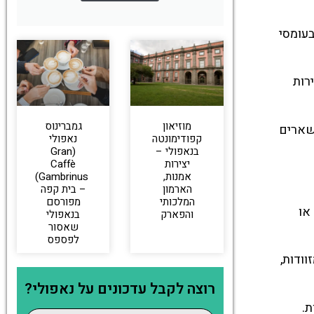
א תלוי מאוד בתנועה בעיר. נאפולי (Naples) ידועה בעומסי
ת תיירות
מוזיאון
גמברינוס
שארים
קפודימונטה
נאפולי
בנאפולי –
(Gran
יצירות
Caffè
אמנות,
Gambrinus)
הארמון
– בית קפה
המלכותי
מפורסם
או
והפארק
בנאפולי
שאסור
לפספס
ודות,
רוצה לקבל עדכונים על נאפולי?
ת.