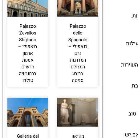
ת.
Palazzo
Palazzo
Zevallos
dello
Stigliano
Spagnolo
 הפעילות
בנאפולי –
בנאפולי –
גרם
ארמון
המדרגות
אמנות
השירות
המצולם
מרשים
ברובע
ברחוב ויה
סניטה
טולדו
ת.
טוב
אם יש
מוזיאון
Galleria del