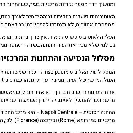
לחצו
וממשיך דרך מספר נקודות מרכזיות בעיר, כשהתחנה החש
פה!
פספסתם אוטובוס, לא תצטרכו להמתין זמן רב לאחד הבא
העלייה לאוטובוס פשוטה מאוד. אין צורך בהזמנה מראש
גם למי שלא מכיר את העיר. התחנה בשדה התעופה ממו
מסלול הנסיעה והתחנות המרכזיו
המסלול של האליבוס מתוכנן בצורה חכמה שמשרתת את 
הנמל המרכזי של העיר, וממשיך עד תחנת הרכבת Napoli Centrale.
מי שמתכנן להמשיך לאיים, זהו יתרון משמעותי שמייתר נ
מרכזיים כמו רומא (Rome) ופירנצה (Florence). לכן, האליבוס הוא למעשה חוליה קריטית בשרשרת התחבורה של המטייל.