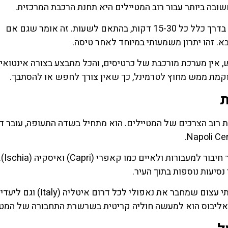
ובה ביותר עבור רוב המטיילים היא תחנת הרכבת המרכזית.
לחצו פה!
לחצו פה
האוטובוסים פועלים בתדירות גבוהה יחסית לאורך היום, בדרך כלל כל 15-30 דקות, בהתאם לשעות. זה אומר שגם אם
. זהו יתרון משמעותי במיוחד לאחר טיסה.
, אין מערכת מורכבת של כרטיסים, והכל מתבצע בצורה אינטואי
קמת ממש מחוץ לטרמינל, כך שאין צורך לחפש או להסתבך.
ת
רוב הצרכים של המטיילים. הוא מתחיל בשדה התעופה, עובר ד
אחת התחנות החשובות ב
סיעות נוספות בתוך העיר.
התחנה הסופית – Napoli Centrale – היא מרכז תחבורתי עצום שמחבר את נאפולי לכל דרום איטליה (Italy