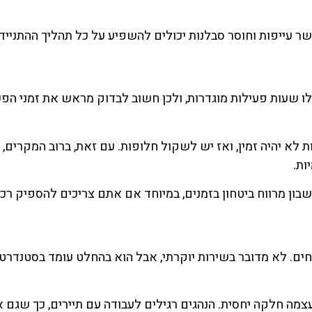
שר עייפות וחוסר סבלנות יכולים להשפיע על כל תהליך ההתניידו
 פועל לאורך רוב שעות היום, אך לא 24/7. יש לו שעות פעילות מוגדרות, ולכן חשוב לבדוק מראש את זמני
 לא יהיה זמין, ואז יש לשקול חלופות. עם זאת, ברוב המקרים, 
ות.
בון מרווח ביטחון בזמנים, במיוחד אם אתם צריכים להספיק רכב
וחים. לא מדובר בשירות יוקרתי, אבל הוא בהחלט עומד בסטנדרט 
 עצמה חלקה יחסית. הנהגים רגילים לעבודה עם תיירים, כך שגם 