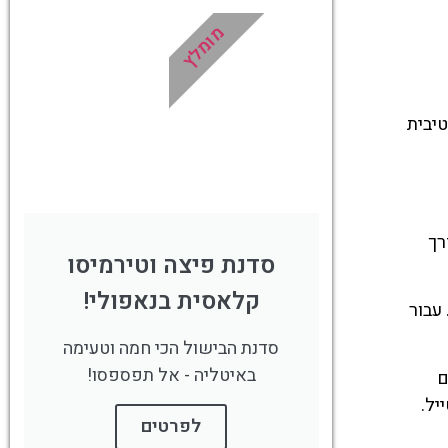
מומלץ
!
לחצו פה!
טיבית
רך
סדנת פיצה וטירמיסו
קלאסית בנאפולי!
דרך היא אזור הנמל, שמאפשר חיבור למעבורות ולאיים כמו קאפרי (Capri) ואיסקיה (Ischia). עבור
סדנת הבישול הכי חמה וטעימה
באיטליה - אל תפספסו!
) וגם ליעדים
לפרטים