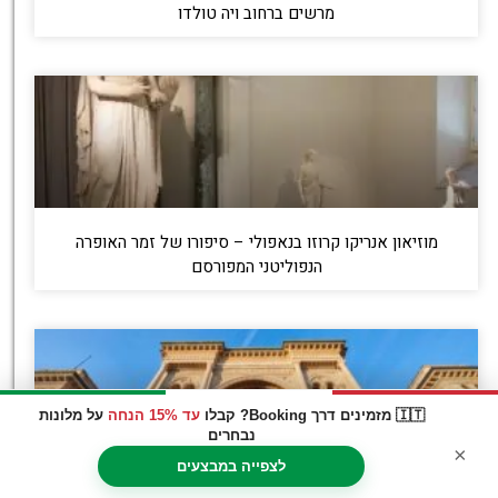
מרשים ברחוב ויה טולדו
מוזיאון אנריקו קרוזו בנאפולי – סיפורו של זמר האופרה
הנפוליטני המפורסם
🇮🇹 מזמינים דרך Booking? קבלו
עד 15% הנחה
על מלונות
נבחרים
×
לצפייה במבצעים
Galleria del Tempo בארמון המלכותי של נאפולי – מסע