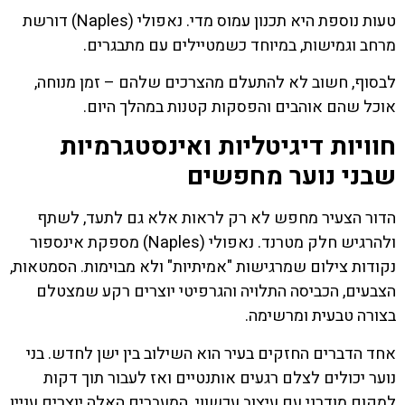
טעות נוספת היא תכנון עמוס מדי. נאפולי (Naples) דורשת
מרחב וגמישות, במיוחד כשמטיילים עם מתבגרים.
לבסוף, חשוב לא להתעלם מהצרכים שלהם – זמן מנוחה,
אוכל שהם אוהבים והפסקות קטנות במהלך היום.
חוויות דיגיטליות ואינסטגרמיות
שבני נוער מחפשים
הדור הצעיר מחפש לא רק לראות אלא גם לתעד, לשתף
ולהרגיש חלק מטרנד. נאפולי (Naples) מספקת אינספור
נקודות צילום שמרגישות "אמיתיות" ולא מבוימות. הסמטאות,
הצבעים, הכביסה התלויה והגרפיטי יוצרים רקע שמצטלם
בצורה טבעית ומרשימה.
אחד הדברים החזקים בעיר הוא השילוב בין ישן לחדש. בני
נוער יכולים לצלם רגעים אותנטיים ואז לעבור תוך דקות
למקום מודרני עם עיצוב עכשווי. המעברים האלה יוצרים עניין