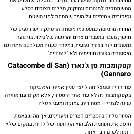
החוויות הכי חזקות שיש בעיר. מדובר במסלול שמכניס את
המשתתפים למנהרות עתיקות, חללים חצובים בסלע
וסיפורים אמיתיים על העיר שמתחת לפני השטח.
החוויה מרגישה כמעט כמו משחק הרפתקה. יש רגעים של
חושך, מעבר במעברים צרים והרגשה של גילוי. בני נוער
נמשכים לזה בצורה טבעית, במיוחד כשזה משלב גם מתח וגם
היסטוריה בצורה חווייתית ולא "לימודית".
קטקומבות סן ג'נארו (Catacombe di San
Gennaro)
עוד חוויה שמצליחה לייצר עניין אמיתי היא ביקור
בקטקומבות. זה לא עוד אתר היסטורי, אלא מקום עם אווירה
שונה לגמרי – מסתורית, עמוקה ומעט אפלה.
הסיור מלווה בהסברים קצרים ומעניינים, אך מה שבאמת
תופס את תשומת הלב הוא התחושה של להיות במקום שלא
דומה לשום דבר אחר.