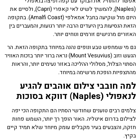
אפשר להתחיל את הבוקר עם קפה ופיצה בנאפולי
(Naples), להמשיך לשיט לאי קאפרי (Capri), ולסיים את
היום מול שקיעה בחבל אמאלפי (Amalfi Coast). בתקופה
הזאת הנסיעות בין היעדים הרבה יותר רגועות, והמעברים בין
האזורים מרגישים זורמים ונוחים יותר.
גם מי שמחפש טבע ונופים נהנה במיוחד בתקופה הזאת. הר
הגעש וזוב (Mount Vesuvius) נראה ברור יותר בזכות האוויר
הסתוי הצלול, מסלולי ההליכה באזור נעימים יותר, והראות
מהתצפיות הופכת מרשימה במיוחד.
למה חובבי צילום אוהבים להגיע
לנאפולי (Naples) דווקא בסוכות
צלמים רבים טוענים שחודשי הסתיו הם התקופה הכי יפה
לצילום בדרום איטליה. האור הופך רך יותר, השמש פחות
חזקה, והצבעים בעיר מקבלים עומק מיוחד שלא תמיד קיים
בקיץ.