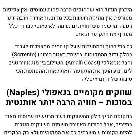
היתרון הגדול הוא שהחופים הרבה פחות עמוסים. אין צפיפות
מטורפת, אין מוזיקה רועשת בכל מקום, והאווירה הרבה יותר
רגועה. מי שמחפש חוויית ים נעימה ולא כאוטית בדרך כלל
מעדיף את התקופה הזאת.
גם בתי החוף והמסעדות שעל קו המים ממשיכים לעבוד
בחלק גדול מהמקומות, במיוחד באזור סורנטו (Sorrento)
וחבל אמאלפי (Amalfi Coast). השילוב בין מזג אוויר נעים
לים רגוע הופך את התקופה הזאת לאחת ההפתעות הכי
טובות של דרום איטליה.
שווקים מקומיים בנאפולי (Naples)
בסוכות – חוויה הרבה יותר אותנטית
בתקופת הקיץ חלק מהשווקים בעיר מרגישים עמוסים מאוד
בתיירים, אבל בסוכות האווירה משתנה. השווקים חוזרים
להיות מקומות שמשרתים גם את המקומיים ולא רק מבקרים