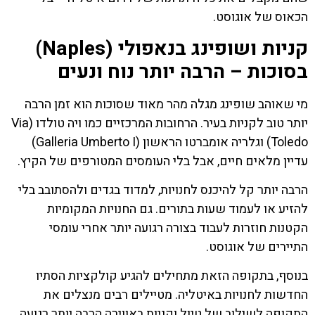
הכאוס של אוגוסט.
קניות ושופינג בנאפולי (Naples)
בסוכות – הרבה יותר נוח ונעים
מי שאוהב שופינג מגלה מהר מאוד שסוכות הוא זמן הרבה
יותר טוב לקניות בעיר. הרחובות המרכזיים כמו ויה טולדו (Via
Toledo) וגלריה אומברטו הראשון (Galleria Umberto I)
עדיין מלאים חיים, אבל בלי העומסים המטורפים של הקיץ.
הרבה יותר קל להיכנס לחנויות, למדוד בגדים ולהסתובב בלי
להזיע או לעמוד שעות בתורים. גם החנויות המקומיות
הקטנות חוזרות לעבוד בצורה רגועה יותר אחרי עומסי
התיירים של אוגוסט.
בנוסף, בתקופה הזאת מתחילים להגיע קולקציות הסתיו
החדשות לחנויות באיטליה. מטיילים רבים מנצלים את
התקופה לשילוב של טיול וקניות באווירה הרבה יותר רגועה