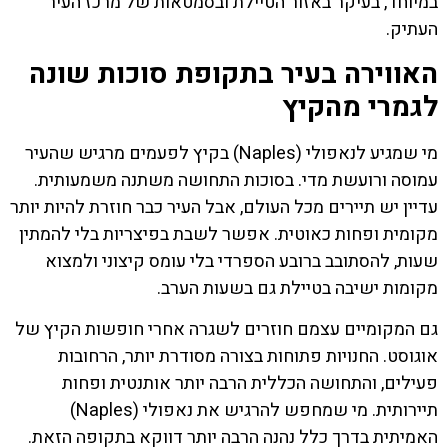
במיוחד, בעיקר באזור הטיילת ובסמטאות של מרכז העיר
העתיק.
האווירה בעיר בתקופת סוכות שונה
לגמרי מהקיץ
מי שמגיע לנאפולי (Naples) בקיץ לפעמים מרגיש שהעיר
עמוסה ורועשת מדי. בסוכות התחושה משתנה משמעותית.
עדיין יש תיירים מכל העולם, אבל העיר כבר חוזרת להיות יותר
מקומית ופחות כאוטית. אפשר לשבת בפיצריות בלי להמתין
שעות, להסתובב ברובע הספרדי בלי עומס קיצוני ולמצוא
מקומות ישיבה בטיילת גם בשעות הערב.
גם המקומיים עצמם חוזרים לשגרה אחרי חופשות הקיץ של
אוגוסט. החנויות פתוחות בצורה מסודרת יותר, הרחובות
פעילים, והתחושה הכללית הרבה יותר אותנטית ופחות
תיירותית. מי שמחפש להרגיש את נאפולי (Naples)
האמיתית בדרך כלל נהנה הרבה יותר דווקא בתקופה הזאת.