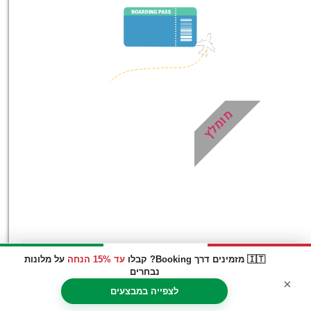
במיוחד עבורכם!
לחצו פה!
מומלץ
🇮🇹 מזמינים דרך Booking? קבלו
עד 15% הנחה
על מלונות
סדנת פיצה וטירמיסו קלאסית
נבחרים
×
לצפייה במבצעים
בנאפולי!