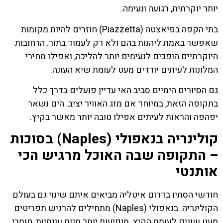
יותר יוקרתית, רגועה ונעימה.
בתי הקפה בפיאצטה (Piazzetta) חוזרים להיות מקומות
שאפשר באמת ליהנות בהם ולא רק לעמוד בתור. הרחובות
היוקרתיים הופכים לנעימים יותר להליכה, ואפילו מחירי
המלונות לעיתים יורדים מעט לעומת שיא העונה.
גם הסיורים הימיים סביב האי עדיין פועלים בדרך כלל
בתקופה הזאת, במיוחד אם מזג האוויר יציב. הים נשאר
יפהפה והראות לעיתים אפילו טובה יותר מאשר בקיץ.
קולינריה בנאפולי (Naples) בסוכות
– התקופה שבה האוכל מרגיש הכי
אותנטי
חודשי הסתיו בדרום איטליה מביאים איתם שינוי גם בעולם
הקולינריה. בנאפולי (Naples) מתחילים להרגיש תפריטים
מעט שונים לעומת הקיץ. מופיעות יותר מנות עונתיות, חומרי