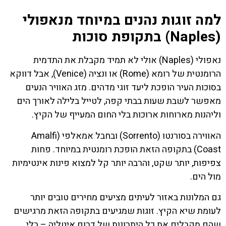
למה זוגות נהנים במיוחד מנאפולי
(Naples) בתקופת סוכות
נאפולי (Naples) אולי לא תמיד מקבלת את התדמית
הרומנטית של רומא (Rome) או ונציה (Venice), אבל דווקא
בסוכות העיר הופכת ליעד זוגי מדהים. מזג האוויר הנעים
מאפשר לשבת שעות בבתי קפה, לטייל בלילה לאורך הים
וליהנות מארוחות ארוכות בלי החום המעייף של הקיץ.
האווירה בסורנטו (Sorrento) ובחבל אמאלפי (Amalfi
Coast) בתקופה הזאת הופכת רומנטית במיוחד. פחות
צפיפות, יותר שקט, והרבה יותר קל למצוא פינות אינטימיות
מול הים.
גם המלונות באזור לעיתים מציעים מחירים טובים יותר
לעומת שיא הקיץ. זוגות שמגיעים בתקופה הזאת מרגישים
שהם מקבלים את כל היתרונות של דרום איטליה – בלי