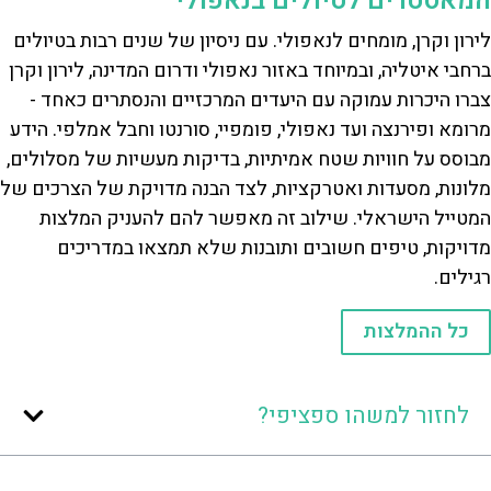
המאסטרים לטיולים בנאפולי
לירון וקרן, מומחים לנאפולי. עם ניסיון של שנים רבות בטיולים
ברחבי איטליה, ובמיוחד באזור נאפולי ודרום המדינה, לירון וקרן
צברו היכרות עמוקה עם היעדים המרכזיים והנסתרים כאחד -
מרומא ופירנצה ועד נאפולי, פומפיי, סורנטו וחבל אמלפי. הידע
מבוסס על חוויות שטח אמיתיות, בדיקות מעשיות של מסלולים,
מלונות, מסעדות ואטרקציות, לצד הבנה מדויקת של הצרכים של
המטייל הישראלי. שילוב זה מאפשר להם להעניק המלצות
מדויקות, טיפים חשובים ותובנות שלא תמצאו במדריכים
רגילים.
כל ההמלצות
לחזור למשהו ספציפי?