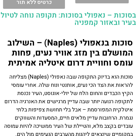
כרטיס ללא תור
בסוכות – נאפולי בסוכות: תקופה נוחה לטיול
בעיר ובאזור קמפניה
סוכות בנאפולי (Naples) – השילוב
המושלם בין מזג אוויר נעים, פחות
עומס וחוויית דרום איטליה אמיתית
סוכות הוא בדיוק התקופה שבה נאפולי (Naples) מצליחה
להראות את הצד הכי נעים, אותנטי ונוח שלה. אחרי עומסי
הקיץ הכבדים והחום הלח של יולי-אוגוסט, העיר נכנסת
לתקופה רגועה יותר שבה עדיין מרגישים את האנרגיה הדרום
איטלקית המפורסמת – אבל בלי תחושת צפיפות בלתי
נגמרת. הרחובות עדיין מלאים חיים, המסעדות והשווקים
עובדים בקצב מלא, והטיילת של העיר ממשיכה להיות עמוסה
במקומיים שיוצאים ליהנות מהערבים הנעימים מול הים.