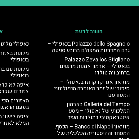
חשוב לדעת
אי
Palazzo dello Spagnolo בנאפולי –
נאפולי מלונו
גרם המדרגות המצולם ברובע סניטה
מלונות באזור 
Palazzo Zevallos Stigliano
בנאפולי
בנאפולי – ארמון אמנות מרשים
מלונות עם בר
ברחוב ויה טולדו
בנאפולי
מוזיאון אנריקו קרוזו בנאפולי –
איפה לא כדאי
סיפורו של זמר האופרה הנפוליטני
אזורים שכדא
המפורסם
האזורים הכי 
Galleria del Tempo בארמון
בפעם הראשו
המלכותי של נאפולי – מסע
איפה לישון ב
אינטראקטיבי בתולדות העיר
המלא לאזורי 
מוזיאון Banco di Napoli – הכסף,
המסחר וההיסטוריה הכלכלית של