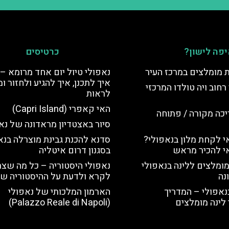
פה לישון?
כרטיסים
ת מומלצים במרכז העיר
נאפולי טיול יום אחד מרומא –
איך לתכנן, איך להגיע ולחזור ו
רחוב ויה טולדו המרכזי
לראות
האי קאפרי (Capri Island)
יכה מקורה / פתוחה
סיור באצטדיון מראדונה של נא
 לקחת מלון בנאפולי?
סדנא להכנת גבינת מוצרלה בנא
י להכיר מראש
בסגנון דרום איטליה
מומלצים ללינה בנאפולי
נאפולי היסטוריה – כל מה שצר
נה
לקרא ולדעת על ההיסטוריה של
נאפולי – המדריך
הארמון המלכותי של נאפולי
לינה מומלצים
(Palazzo Reale di Napoli)