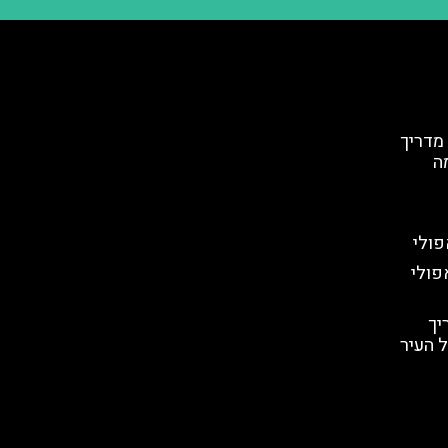
 מדריך
מה
פולי
פולי
יך
 העיר