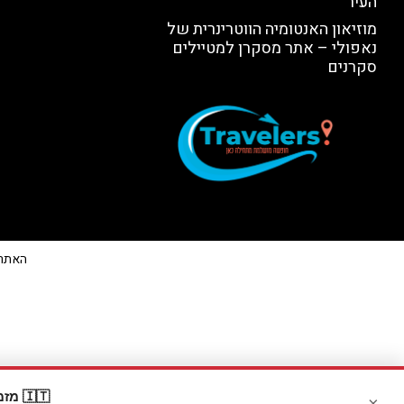
העיר
מוזיאון האנטומיה הווטרינרית של
נאפולי – אתר מסקרן למטיילים
סקרנים
האתר הי
🇮🇹 מזמינים דרך Booking? קבלו
×