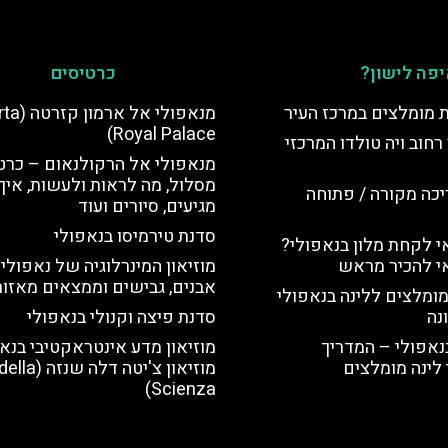
פה לישון?
כרטיסים
ת מומלצים במרכז העיר
מנאפולי אל
Royal Palace)
רחוב ויה טולדו המרכזי
מנאפולי אל הרקולנאום – כרטי
מסלול, מה לראות ולעשות, איך
יכה מקורה / פתוחה
מגיעים, סיורים ועוד
סדנת טירמיסו בנאפולי
 לקחת מלון בנאפולי?
י להכיר מראש
מוזיאון המינרלוגיה של נאפולי 
אבנים, גבישים וממצאים מאזור 
מומלצים ללינה בנאפולי
נה
סדנת פיצה וקנולי בנאפולי
נאפולי – המדריך
מוזיאון מדע אינטראקטיבי בנא
לינה מומלצים
מוזיאון צ'יטה דל
Scienza)