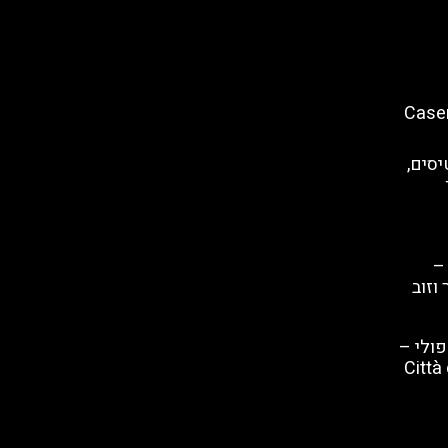
 ארמון קזרטה (Caserta
סים,
–
וזוב
פולי –
ה שנזה (Città della