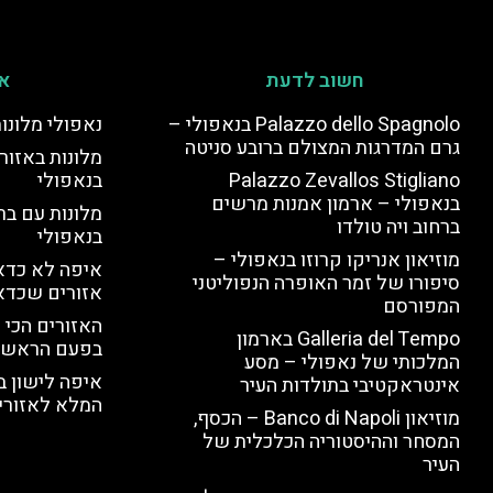
חשוב לדעת
אי
Palazzo dello Spagnolo בנאפולי –
נאפולי מלונו
גרם המדרגות המצולם ברובע סניטה
מלונות באזור 
Palazzo Zevallos Stigliano
בנאפולי
בנאפולי – ארמון אמנות מרשים
מלונות עם בר
ברחוב ויה טולדו
בנאפולי
מוזיאון אנריקו קרוזו בנאפולי –
איפה לא כדאי
סיפורו של זמר האופרה הנפוליטני
אזורים שכדא
המפורסם
האזורים הכי 
Galleria del Tempo בארמון
בפעם הראשו
המלכותי של נאפולי – מסע
איפה לישון ב
אינטראקטיבי בתולדות העיר
המלא לאזורי 
מוזיאון Banco di Napoli – הכסף,
המסחר וההיסטוריה הכלכלית של
העיר