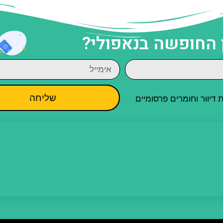
 החופשה בנאפולי?
שליחה
יוור וחומרים פרסומיים