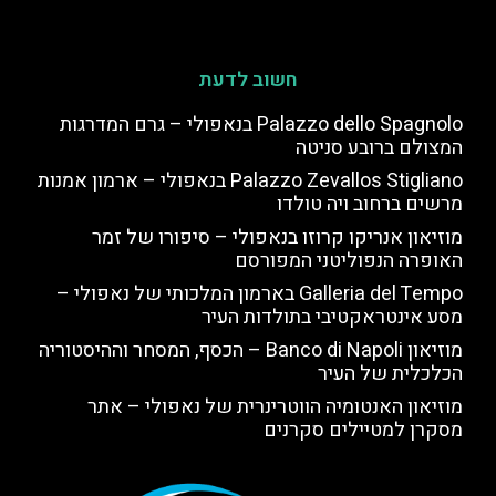
חשוב לדעת
Palazzo dello Spagnolo בנאפולי – גרם המדרגות
המצולם ברובע סניטה
Palazzo Zevallos Stigliano בנאפולי – ארמון אמנות
מרשים ברחוב ויה טולדו
מוזיאון אנריקו קרוזו בנאפולי – סיפורו של זמר
האופרה הנפוליטני המפורסם
Galleria del Tempo בארמון המלכותי של נאפולי –
מסע אינטראקטיבי בתולדות העיר
מוזיאון Banco di Napoli – הכסף, המסחר וההיסטוריה
הכלכלית של העיר
מוזיאון האנטומיה הווטרינרית של נאפולי – אתר
מסקרן למטיילים סקרנים