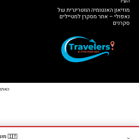
העיר
מוזיאון האנטומיה הווטרינרית של
נאפולי – אתר מסקרן למטיילים
סקרנים
האתר הי
🇮🇹 מזמינים דרך Booking? קבלו
×