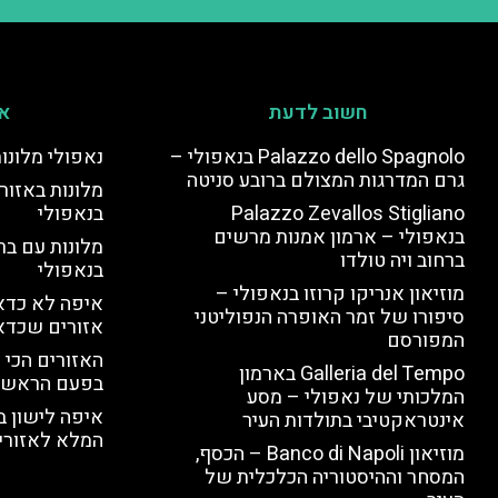
חשוב לדעת
אי
Palazzo dello Spagnolo בנאפולי –
נאפולי מלונו
גרם המדרגות המצולם ברובע סניטה
מלונות באזור 
Palazzo Zevallos Stigliano
בנאפולי
בנאפולי – ארמון אמנות מרשים
מלונות עם בר
ברחוב ויה טולדו
בנאפולי
מוזיאון אנריקו קרוזו בנאפולי –
איפה לא כדאי
סיפורו של זמר האופרה הנפוליטני
אזורים שכדא
המפורסם
האזורים הכי 
Galleria del Tempo בארמון
בפעם הראשו
המלכותי של נאפולי – מסע
איפה לישון ב
אינטראקטיבי בתולדות העיר
המלא לאזורי 
מוזיאון Banco di Napoli – הכסף,
המסחר וההיסטוריה הכלכלית של