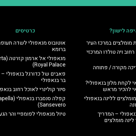
פה לישון?
כרטיסים
ת מומלצים במרכז העיר
אוטובוס מנאפולי לשדה תעופה
ברומא
רחוב ויה טולדו המרכזי
מנאפולי אל
Royal Palace)
יכה מקורה / פתוחה
פאבים של כדורגל בנאפולי – 
בר בנאפולי
 לקחת מלון בנאפולי?
י להכיר מראש
סיור קולינרי לאוכל רחוב בנאפו
מומלצים ללינה בנאפולי
קפלה סנסברו בנאפולי (
נה
Sansevero)
נאפולי – המדריך
טיול מנאפולי לפומפיי והר הגע
לינה מומלצים