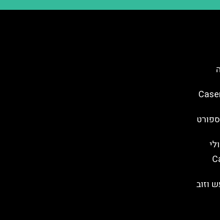
 ארמון קזרטה (Caserta
ספורט
לי
Capella
ש וזוב