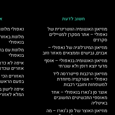
חשוב לדעת
אי
מוזיאון האנטומיה הווטרינרית של
נאפולי מלונו
נאפולי – אתר מסקרן למטיילים
מלונות באזור 
סקרנים
בנאפולי
מוזיאון המינרלוגיה של נאפולי –
מלונות עם בר
אבנים, גבישים וממצאים מאזור וזוב
בנאפולי
מוזיאון האנטומיה בנאפולי – אוסף
איפה לא כדאי
מדעי יוצא דופן ולא שגרתי
אזורים שכדא
מוזיאון הרכבות פייטררסה ליד
האזורים הכי 
נאפולי – אטרקציה מיוחדת
בפעם הראשו
למשפחות וחובבי רכבות
איפה לישון ב
אוצר סן ג'נארו בנאפולי – אחד
המלא לאזורי 
מאוספי התכשיטים החשובים
באיטליה
מוזיאון האוצר של סן ג'נארו – מה