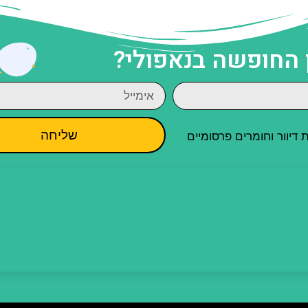
 החופשה בנאפולי?
שליחה
יוור וחומרים פרסומיים