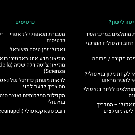
פה לישון?
כרטיסים
ת מומלצים במרכז העיר
מעבורת מנאפולי לקאפרי – ר
כרטיסים
רחוב ויה טולדו המרכזי
נאפולי זמן טיסה מישראל
יכה מקורה / פתוחה
מוזיאון מדע אינטראקטיבי בנא
מוזיאון צ'יטה דל
Scienza)
 לקחת מלון בנאפולי?
י להכיר מראש
לראות משחק כדורגל של נאפו
מה צריך לדעת לפני
מומלצים ללינה בנאפולי
נה
הקפלות המלכותיות ואוצר סנט 
בנאפולי
נאפולי – המדריך
לינה מומלצים
רובע ספאקנאפולי (Spaccanapoli)