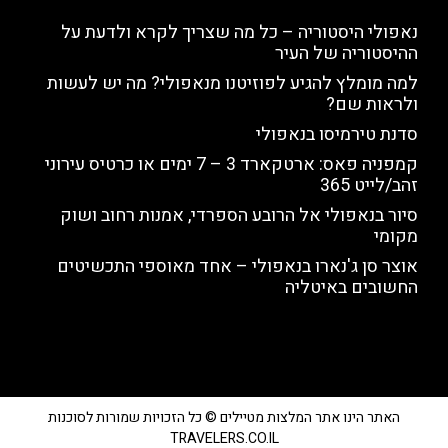
נאפולי היסטוריה – כל מה שצריך לקרא ולדעת על
ההיסטוריה של העיר
למה מומלץ להגיע לפוזיטנו מנאפולי? מה יש לעשות
ולראות שם?
סדנת טירמיסו בנאפולי
קמפניה פאס: ארטקארד 3 – 7 ימים או כרטיס עירוני
זהב/לייט 365
סיור בנאפולי אל הרובע הספרדי, אמנות רחוב ושוק
מקומי
אוצר סן ג'נארו בנאפולי – אחד מאוספי התכשיטים
החשובים באיטליה
האתר הינו אתר המלצות מטיילים © כל הזכויות שמורות לסוכנות
TRAVELERS.CO.IL