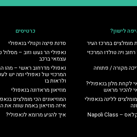
פה לישון?
כרטיסים
ת מומלצים במרכז העיר
סדנת פיצה וקנולי בנאפולי
רחוב ויה טולדו המרכזי
נאפולי הר געש וזוב – מסלול ט
עצמאי ברכב
יכה מקורה / פתוחה
נאפולי מדרחוב ראשי – מהו הר
המרכזי של נאפולי ומה יש לע
ולראות בו
 לקחת מלון בנאפולי?
י להכיר מראש
מוזיאון מראדונה בנאפולי
מומלצים ללינה בנאפולי
המוזיאונים הכי מומלצים בנאפו
נה
איזה מוזיאון באמת שווה את הז
Napoli Class
איך להגיע מרומא לנאפולי?