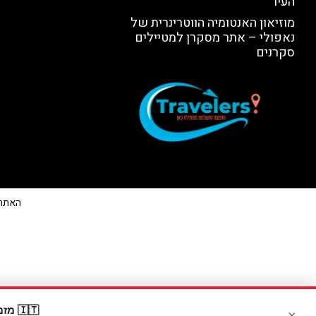
העיר
מוזיאון האנטומיה הווטרינרית של
נאפולי – אתר מסקרן למטיילים
סקרנים
האתר הי
🇮🇹 מזמינים דרך Booking? קבלו
×