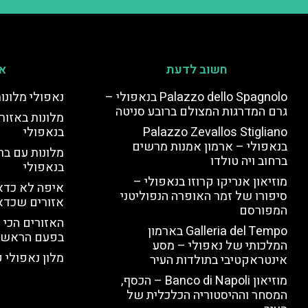
חשוב לדעת
אי
Palazzo dello Spagnolo בנאפולי –
נאפולי מלונו
גרם המדרגות המצולם ברובע סניטה
מלונות באזור 
Palazzo Zevallos Stigliano
בנאפולי
בנאפולי – ארמון אמנות מרשים
מלונות עם בר
ברחוב ויה טולדו
בנאפולי
מוזיאון אנריקו קרוזו בנאפולי –
איפה לא כדאי
סיפורו של זמר האופרה הנפוליטני
אזורים שכדא
המפורסם
האזורים הכי 
Galleria del Tempo בארמון
בפעם הראשו
המלכותי של נאפולי – מסע
מלון נאפולי קלאס – 
אינטראקטיבי בתולדות העיר
מוזיאון Banco di Napoli – הכסף,
המסחר וההיסטוריה הכלכלית של