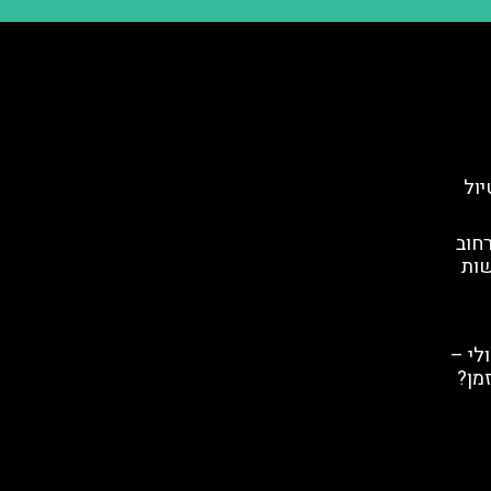
יול
חוב
שות
לי –
מן?