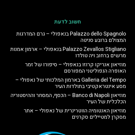
חשוב לדעת
Palazzo dello Spagnolo בנאפולי – גרם המדרגות
המצולם ברובע סניטה
Palazzo Zevallos Stigliano בנאפולי – ארמון אמנות
מרשים ברחוב ויה טולדו
מוזיאון אנריקו קרוזו בנאפולי – סיפורו של זמר
האופרה הנפוליטני המפורסם
Galleria del Tempo בארמון המלכותי של נאפולי –
מסע אינטראקטיבי בתולדות העיר
מוזיאון Banco di Napoli – הכסף, המסחר וההיסטוריה
הכלכלית של העיר
מוזיאון האנטומיה הווטרינרית של נאפולי – אתר
מסקרן למטיילים סקרנים