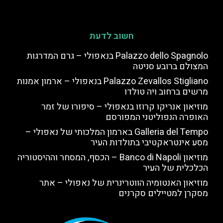
חשוב לדעת
Palazzo dello Spagnolo בנאפולי – גרם המדרגות
המצולם ברובע סניטה
Palazzo Zevallos Stigliano בנאפולי – ארמון אמנות
מרשים ברחוב ויה טולדו
מוזיאון אנריקו קרוזו בנאפולי – סיפורו של זמר
האופרה הנפוליטני המפורסם
Galleria del Tempo בארמון המלכותי של נאפולי –
מסע אינטראקטיבי בתולדות העיר
מוזיאון Banco di Napoli – הכסף, המסחר וההיסטוריה
הכלכלית של העיר
מוזיאון האנטומיה הווטרינרית של נאפולי – אתר
מסקרן למטיילים סקרנים