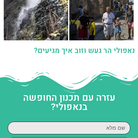
נאפולי הר געש וזוב איך מגיעים?
עזרה עם תכנון החופשה
בנאפולי?